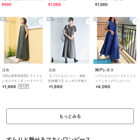
¥990
¥1,989
¥1,989
半袖チュニック 全4色
PR
PR
PR
¥500ｸｰﾎﾟﾝ
コカ
コカ
神戸レタス
【西山茉希様着用】ライトエ
【シワになりにくい・速乾・
シワになりにくい Aラインコ
ンボスマキシ丈ノースリーブ
乾燥機OK】エンボス半袖マキ
ットンタッチワンピース
ワンピース 全4色 / シワになり
シワンピース 全4色
[E3264]
1,989
1,690
4,090
再入荷
¥
¥
¥
にくい・速乾
もっとみる
すらりと魅せるマキシワンピース