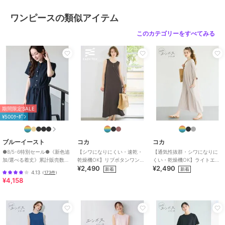
う努めております。今後もより良いデザインと商品をご提供させて頂
ワンピースの類似アイテム
くためにも素材や縫製につきましては、何卒ご理解いただきますよう
お願い申し上げます。
このカテゴリーをすべてみる
モデル：160cm/164cm/165cm/167cm
ブランド
コカ
ショップ
コカ
期間限定SALE
商品カテゴリ
ワンピースドレス
／
ワンピース
¥500ｸｰﾎﾟﾝ
性別タイプ
レディース
ワンピースドレス
／
ワンピース
ブルーイースト
コカ
コカ
●8/5-6特別セール●《新色追
【シワになりにくい・速乾・
【通気性抜群・シワになりに
カラー
ブラック、ベージュ、グレー、ネ
加/選べる着丈》累計販売数
乾燥機OK】リブボタンワンピ
くい・乾燥機OK】ライトエン
イビー
¥2,490
¥2,490
70000枚突破！アソート柄ワ
ース 全2色
ボスワイドシルエットワンピ
新着
新着
4.13
（
173件
）
ンピース
ース 全2色
¥4,158
サイズ
Ｍ,Ｌ
素材
ポリエステル95％ポリウレタン
5％
商品のお取り扱い方法