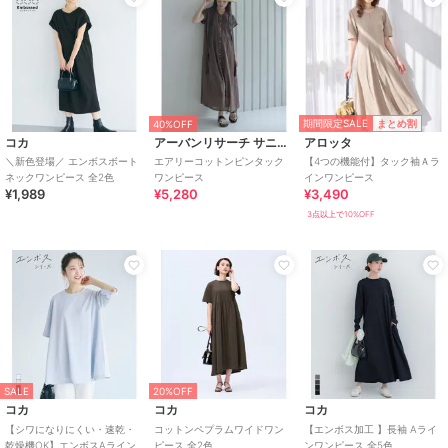
期間限定SALE
まとめ割
40%OFF
コカ
アーバンリサーチ サニーレーベル
アロッタ
＼新色登場／ エンボスボート
エアリーコットンピンタック
【4つの機能付】タック袖Ａラ
ネックワンピース 全2色
ワンピース
インワンピース
¥1,989
¥5,280
¥3,490
3点以上で10%OFF
SALE
20%OFF
コカ
コカ
コカ
【シワになりにくい・速乾・
コットンペプラムワイドワン
【エンボス加工 】長袖 Aライ
乾燥機OK】エンボスAライン
ピース 全2色
ンワンピース 全5色