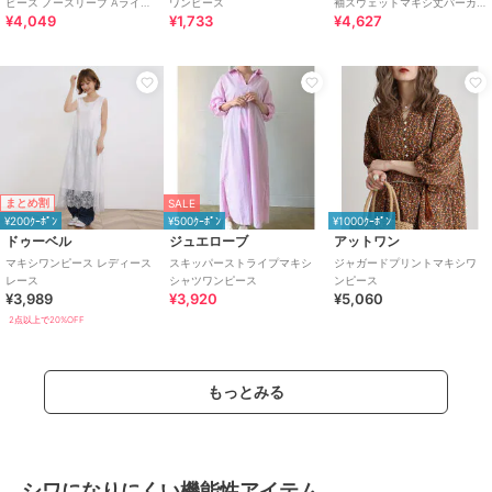
ピース ノースリーブ Aライン
ワンピース
袖スウェットマキシ丈パーカ
¥4,049
¥1,733
¥4,627
黒 ギンガム フォーマル 春夏
ーワンピース
まとめ割
SALE
¥200ｸｰﾎﾟﾝ
¥500ｸｰﾎﾟﾝ
¥1000ｸｰﾎﾟﾝ
ドゥーベル
ジュエローブ
アットワン
マキシワンピース レディース
スキッパーストライプマキシ
ジャガードプリントマキシワ
レース
シャツワンピース
ンピース
¥3,989
¥3,920
¥5,060
2点以上で20%OFF
もっとみる
シワになりにくい機能性アイテム