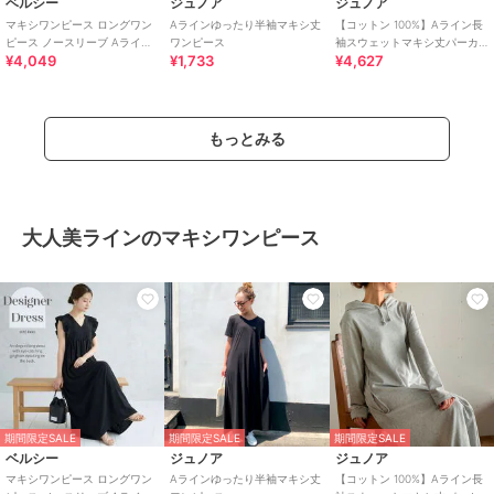
ベルシー
ジュノア
ジュノア
マキシワンピース ロングワン
Aラインゆったり半袖マキシ丈
【コットン 100%】Aライン長
ピース ノースリーブ Aライン
ワンピース
袖スウェットマキシ丈パーカ
¥4,049
¥1,733
¥4,627
黒 ギンガム フォーマル 春夏
ーワンピース
もっとみる
大人美ラインのマキシワンピース
期間限定SALE
期間限定SALE
期間限定SALE
ベルシー
ジュノア
ジュノア
マキシワンピース ロングワン
Aラインゆったり半袖マキシ丈
【コットン 100%】Aライン長