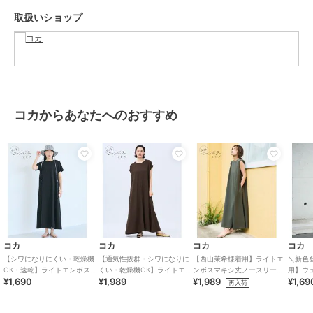
・凹凸のある薄手の柔らかい生地
取扱いショップ
・しわになりにくくいつでもきれいに清潔感のある印象に
・イージーケアでお手入れ簡単
生地感：凹凸のある薄手の柔らかい生地
伸縮性：あり
透け感：ベージュのみ光に透かすとややあり
裏地：なし
コカからあなたへのおすすめ
ポケット：なし
注意点：定番商品の為、追加生産毎に色味や仕様を変更し販売する場
合があります。
生産毎に生地の凹凸に多少の差がございます。
生産の都合上エンボス加工の凹凸が繋がってライン状に見える箇所が
ある場合がございます。
上記理由による返品・交換はできません。
素材の特性上、色落ちしやすいのでご注意下さい。
※商品単体でのお写真が実物に最も近いお色味となっております。
※モデル着用写真は撮影環境や、お客様のモニター環境により、多少
コカ
コカ
コカ
コカ
実際のカラーと異なって見えます。
【シワになりにくい・乾燥機
【通気性抜群・シワになりに
【西山茉希様着用】ライトエ
＼新色
※当商品は機械による生産の過程上、『生地を織る際の糸の継ぎ目』
OK・速乾】ライトエンボスマ
くい・乾燥機OK】ライトエン
ンボスマキシ丈ノースリーブ
用】ウ
¥1,690
¥1,989
¥1,989
¥1,69
キシワンピース 全2色
ボスマキシロールアップワン
ワンピース 全4色 / シワにな
全12色
再入荷
や多少の『ほつれ』、繊維の『混紡』、形やサイズに多少の『誤差』
ピース 全3色
りにくい・速乾
が生じる場合がございます。
※お客様に喜んでいただけますよう、最良のお値段でご提供できるよ