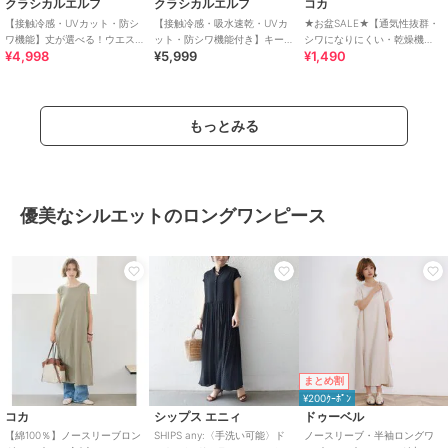
クラシカルエルフ
クラシカルエルフ
コカ
【接触冷感・UVカット・防シ
【接触冷感・吸水速乾・UVカ
★お盆SALE★【通気性抜群・
ワ機能】丈が選べる！ウエス
ット・防シワ機能付き】キー
シワになりにくい・乾燥機
¥4,998
¥5,999
¥1,490
トリボンスキッパー美ライン
ネックリボンティアードワン
OK】ライトエンボス半袖ワイ
半袖ワンピ
ピース
ドT 全2色
もっとみる
優美なシルエットのロングワンピース
まとめ割
¥200ｸｰﾎﾟﾝ
コカ
シップス エニィ
ドゥーベル
【綿100％】ノースリーブロン
SHIPS any:〈手洗い可能〉ド
ノースリーブ・半袖ロングワ