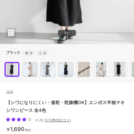
1/27
ブラック
Ｍ
○
Ｌ
○
コカ
【シワになりにくい・速乾・乾燥機OK】エンボス半袖マキ
シワンピース 全4色
4.26
(
373件の口コミ
)
1,690
￥
税込