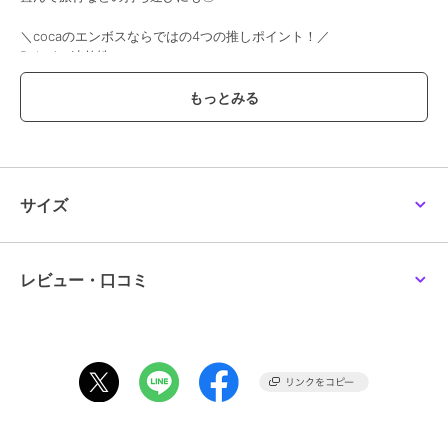
＼cocaのエンボスならではの4つの推しポイント！／
Point1・速乾性
洗濯してもすぐ乾くのでデイリーユースにぴったり
Point2・シワ知らず
畳んでもシワになりにくくノーアイロンでお手入れ簡単
Point3・乾燥機OK
乾燥機にかけても縮まないことを検査で実証済み
サイズ
Point4・ストレッチ性
ストレッチの効いた軽やか素材でストレスフリーな着心地
レビュー・口コミ
■デザイン・シルエット
カジュアルなルックスが魅力のマキシ丈ワンピース。
クルーネックなので屈んだときも胸元が見えなくて安心です。
脇周りがカバーできる半袖デザイン。
程よいAラインシルエットで着着ぶくれも防いでくれます。
■生地
・ストレッチの効いた軽やかな素材