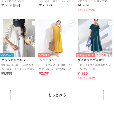
グワンピース 全2色
ット バンドカラー フレンチ プ
ンピ ワンピース ロング丈
¥1,989
¥12,650
¥4,989
リーツ ロング ワンピース
新着
2点以上で20%OFF
期間限定SALE
まとめ割
¥500ｸｰﾎﾟﾝ
30%OFF
クラシカルエルフ
シューラルー
ヴィオラエヴィオラ
綿100% さらりと上品にきま
【S-LLひんやり】切替ライン
【ロング】エンボス素材Ａラ
る。袖タックラグラン半袖ワ
ですっきりと 1枚で着られるロ
インワンピース
¥5,999
¥2,791
¥1,980
ンピース（ロング丈）
ングワンピース
3点以上で10%OFF
もっとみる