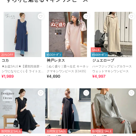
SALE
20%OFF
¥500ｸｰﾎﾟﾝ
¥500ｸｰﾎﾟﾝ
コカ
神戸レタス
ジュエローブ
★お盆SALE★【通気性抜群・
[ ぬく盛り ] 選べる丈 キーネッ
ハーフジップビッグカラース
シワになりにくい】ライトエ
クマキシワンピース [E3435]
ウェットマキシワンピース
¥1,989
¥4,690
¥4,997
ンボスマキシジャンパースカ
ート 全2色
期間限定SALE
期間限定SALE
期間限定SALE