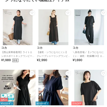
コカ
コカ
コカ
【西山茉希様着用】ライトエ
【速乾・シワになりにくい】
＼新色登場／【シワになりに
ンボスボートネックワンピー
クレープシャーリングワンピ
くい・速乾・乾燥機OK】エン
¥1,989
¥2,990
¥1,690
ス 全2色 / 通気性抜群・シワに
ース 全2色
ボスワイドパンツ 全5色
新着
なりにくい
SALE
¥500ｸｰﾎﾟﾝ
¥500ｸｰﾎﾟﾝ
11%OFF