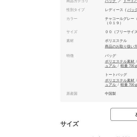
商品カテゴリ
バッグ
／
トート
性別タイプ
レディース
(
バッ
カラー
チャコールグレー
（０１９）
サイズ
００（フリーサイ
素材
ポリエステル
商品のお取り扱い
特徴
バッグ
ポリエステル素材
ュアル
/
軽量 70
トートバッグ
ポリエステル素材
ュアル
/
軽量 70
原産国
中国製
サイズ