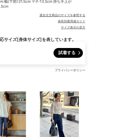
幅(下部):21.5cm マチ:13.5cm 持ち手上が
.5cm
過去注文商品のサイズを参照する
身長別着用感ガイド
サイズ表示の見方
対応サイズ[身体サイズ]を表しています。
試着する
プライバシーポリシー