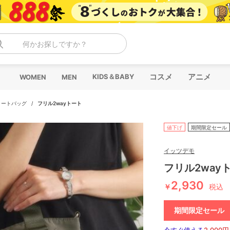
何かお探しですか？
コスメ
アニメ
KIDS＆BABY
WOMEN
MEN
トートバッグ
/
フリル2wayトート
値下げ
期間限定セール
イッツデモ
フリル2way
2,930
￥
税込
期間限定セール