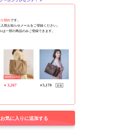
クーポンプレゼント！ >
売り切れ
です。
再入荷お知らせメールをご登録ください。
ールは一部の商品のみご登録できます。
期間限定SALE
3,267
5,170
新着
￥
￥
お気に入りに追加する