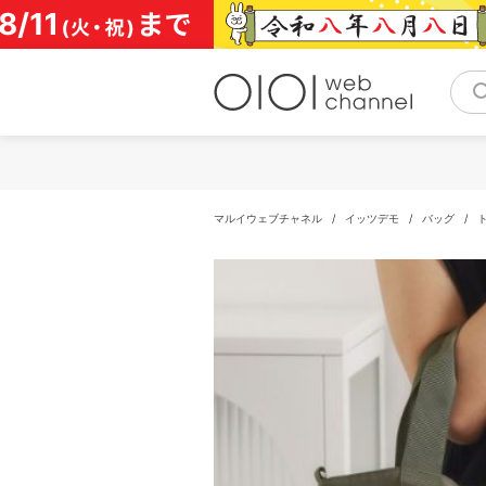
コ
ン
テ
ン
ツ
へ
ス
キ
ッ
プ
マルイウェブチャネル
/
イッツデモ
/
バッグ
/