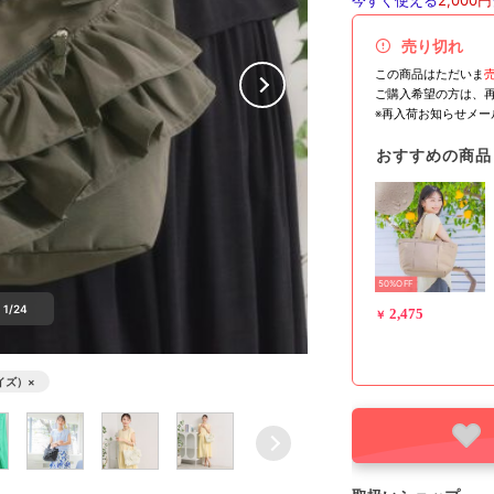
今すぐ使える
2,000円
売り切れ
この商品はただいま
ご購入希望の方は、
※再入荷お知らせメ
おすすめの商品
50%OFF
1/24
2,475
￥
イズ）
×