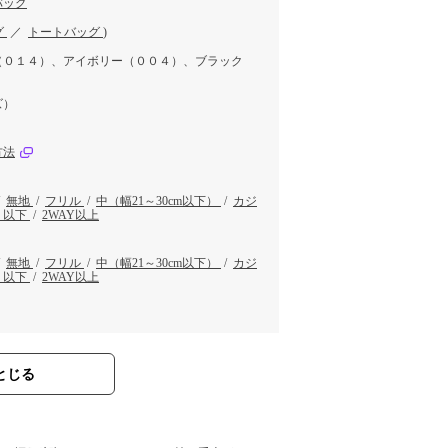
バッグ
グ
／
トートバッグ
)
（０１４）、アイボリー（００４）、ブラック
ズ）
方法
/
無地
/
フリル
/
中（幅21～30cm以下）
/
カジ
0ｇ以下
/
2WAY以上
/
無地
/
フリル
/
中（幅21～30cm以下）
/
カジ
0ｇ以下
/
2WAY以上
とじる