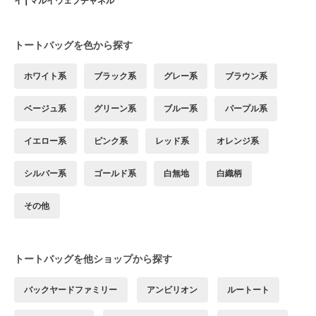
イ | マルイウェブチャネル
トートバッグを色から探す
ホワイト系
ブラック系
グレー系
ブラウン系
ベージュ系
グリーン系
ブルー系
パープル系
イエロー系
ピンク系
レッド系
オレンジ系
シルバー系
ゴールド系
白無地
白織柄
その他
トートバッグを他ショップから探す
バックヤードファミリー
アンビリオン
ルートート