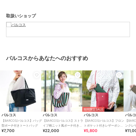
メンズ
バッグ
／
トートバッグ
取扱いショップ
カラー
キャメル
サイズ
**
素材
牛革
商品のお取り扱い方法
原産国
中国
バルコスからあなたへのおすすめ
期間限定SALE
バルコス
バルコス
バルコス
バル
【BARCOS/バルコス】バッグ
【BARCOS/バルコス】ストラ
【BARCOS/バルコス】フロン
【BAR
型ポーチ付きトートバッグ
イプ柄ニット風ポーチ付きト
トポケット付きレザーポシェ
ンクレ
¥7,700
¥22,000
¥5,800
¥11,0
ートバッグ
ット