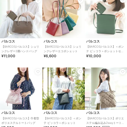
バルコス
バルコス
バルコス
【BARCOS/バルコス】シュリ
【BARCOS/バルコス】シュリ
【BARCOS/バルコス】＜ポン
ンクレザー3層ハンドバッグ
ンクレザーエコポシェット
テ ピッコラ＞ポシェットセッ
¥11,000
¥6,600
¥10,000
ト
バルコス
バルコス
バルコス
【BARCOS/バルコス】巾着型
【BARCOS/バルコス】＜ポン
【BARCOS/バルコス】ポリエ
ポリエステルトートバッグ
テ ピッコラ＞ポシェット
ステル編み込み2wayトートバ