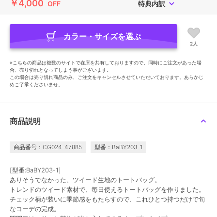
￥4,000
OFF
特典内訳
カラー・サイズを選ぶ
2人
※こちらの商品は複数のサイトで在庫を共有しておりますので、同時にご注文があった場
合、売り切れとなってしまう事がございます。
この場合は売り切れ商品のみ、ご注文をキャンセルさせていただいております。あらかじ
めご了承くださいませ。
商品説明
商品番号：CG024-47885
型番：BaBY203-1
[型番:BaBY203-1]
ありそうでなかった、ツイード生地のトートバッグ。
トレンドのツイード素材で、毎日使えるトートバッグを作りました。
チェック柄が装いに季節感をもたらすので、これひとつ持つだけで旬
なコーデの完成。