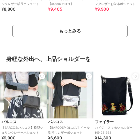
ンクレザー横長ポシェット
【aroco/アロコ】
ンクレザーお財布ポシェット
¥8,800
¥9,405
¥9,900
もっとみる
身軽な外出へ、上品ショルダーを
バルコス
バルコス
フェイラー
【BARCOS/バルコス】横型シ
【BARCOS/バルコス】イール
ハイジ スマホショルダー
ュリンクレザーポシェット
型押しレザーポシェット
HE-231368
¥9,900
¥6,600
¥14,300