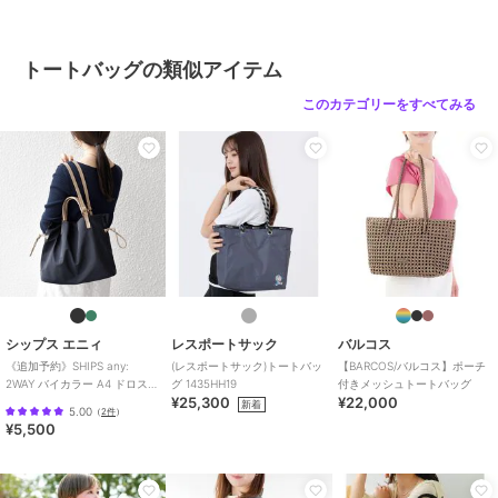
トートバッグの類似アイテム
このカテゴリーをすべてみる
シップス エニィ
レスポートサック
バルコス
《追加予約》SHIPS any:
(レスポートサック)トートバッ
【BARCOS/バルコス】ポーチ
2WAY バイカラー A4 ドロスト
グ 1435HH19
付きメッシュトートバッグ
¥25,300
¥22,000
トート バッグ
新着
5.00
（
2件
）
¥5,500