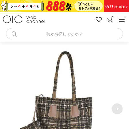
コ
ン
テ
ン
ツ
へ
何かお探しですか？
ス
キ
ッ
プ