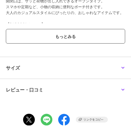
開閉口は、サッと荷物が出し入れできるオープンタイプ。
スマホや定期など、小物の収納に便利なポーチ付きです。
大人のカジュアルスタイルにぴったりの、おしゃれなアイテムです。
【BARCOS/バルコス】
バルコスは、『現代女性のライフシーンを美しく、豊かにする』をコ
ンセプトにした、バッグ・革小物ブランドです。タイムレスから最新
トレンドまで、ユーザーニーズに合わせた幅広いアイテムをご提案致
します。
【備考】内部：- 外部：- 付属品：ポーチ
サイズ
【サイズ】高さ：40cm｜幅(最大)：35cm｜マチ：8cm｜重さ：
440g
レビュー・口コミ
ブランド
バルコス
ショップ
バルコス
商品カテゴリ
バッグ
／
トートバッグ
性別タイプ
レディース
バッグ
／
トートバッグ