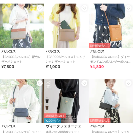
期間限定SALE
バルコス
バルコス
バルコス
【BARCOS/バルコス】配色レ
【BARCOS/バルコス】シュリ
【BARCOS/バルコス】ダイヤ
ザーポシェット
ンクレザーポシェット
モンドエンボスレザーポシェ
¥7,800
¥11,000
¥4,800
ット
期間限定SALE
¥200ｸｰﾎﾟﾝ
期間限定SALE
バルコス
ヴィータフェリーチェ
バルコス
【BARCOS/バルコス】シュリ
本革2way縦型ポシェット
【BARCOS/バルコス】シュリ