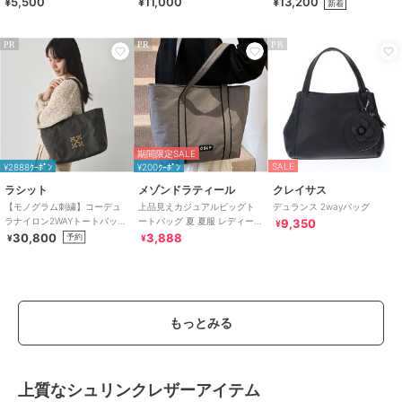
¥5,500
¥11,000
¥13,200
ッグ
新着
PR
PR
PR
期間限定SALE
SALE
¥2888ｸｰﾎﾟﾝ
¥200ｸｰﾎﾟﾝ
ラシット
メゾンドラティール
クレイサス
【モノグラム刺繍】コーデュ
上品見えカジュアルビッグト
デュランス 2wayバッグ
ラナイロン2WAYトートバッグ
ートバッグ 夏 夏服 レディース
9,350
¥
(CE-1776)
大容量 A4 軽量 通勤 通学
30,800
3,888
予約
¥
¥
もっとみる
上質なシュリンクレザーアイテム