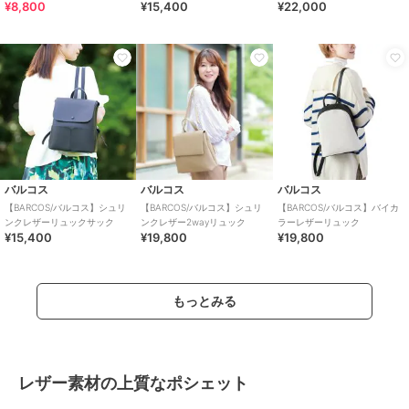
¥8,800
¥15,400
¥22,000
ェット
ック
バルコス
バルコス
バルコス
【BARCOS/バルコス】シュリ
【BARCOS/バルコス】シュリ
【BARCOS/バルコス】バイカ
ンクレザーリュックサック
ンクレザー2wayリュック
ラーレザーリュック
¥15,400
¥19,800
¥19,800
もっとみる
レザー素材の上質なポシェット