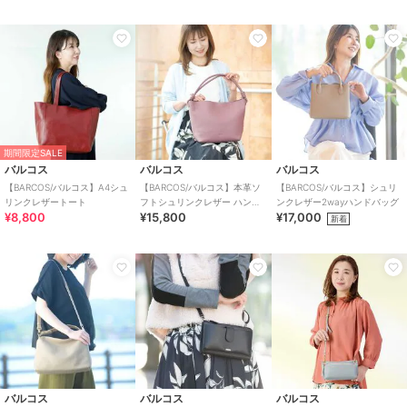
期間限定SALE
バルコス
バルコス
バルコス
【BARCOS/バルコス】A4シュ
【BARCOS/バルコス】本革ソ
【BARCOS/バルコス】シュリ
リンクレザートート
フトシュリンクレザー ハンド
ンクレザー2wayハンドバッグ
¥8,800
¥15,800
¥17,000
ルデザインホーボーバッグ
新着
バルコス
バルコス
バルコス