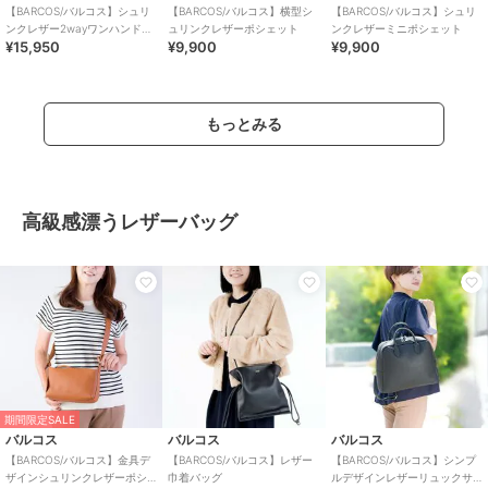
【BARCOS/バルコス】シュリ
【BARCOS/バルコス】横型シ
【BARCOS/バルコス】シュリ
ンクレザー2wayワンハンドバ
ュリンクレザーポシェット
ンクレザーミニポシェット
¥15,950
¥9,900
¥9,900
ッグ
もっとみる
高級感漂うレザーバッグ
期間限定SALE
バルコス
バルコス
バルコス
【BARCOS/バルコス】金具デ
【BARCOS/バルコス】レザー
【BARCOS/バルコス】シンプ
ザインシュリンクレザーポシ
巾着バッグ
ルデザインレザーリュックサ