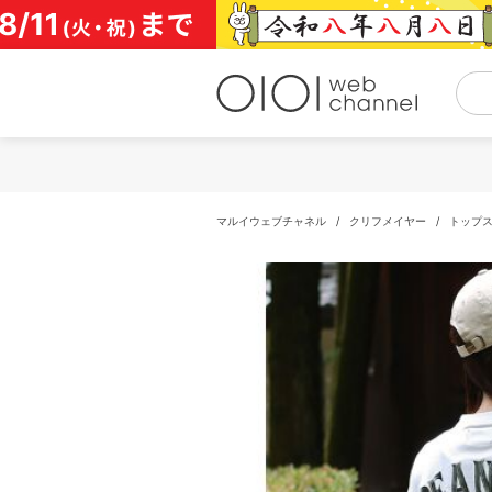
コ
ン
テ
ン
ツ
へ
ス
キ
ッ
プ
マルイウェブチャネル
/
クリフメイヤー
/
トップ