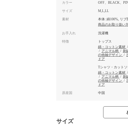
カラー
OFF、BLACK、PI
サイズ
M,L,LL
素材
本体: 綿100%, リ
商品のお取り扱い
お手入れ
洗濯機
特徴
トップス
綿・コットン素材
/
アニマル柄
/
刺
の他袖デザイン
/
ドア
Tシャツ・カットソ
綿・コットン素材
/
アニマル柄
/
刺
の他袖デザイン
/
ドア
原産国
中国
サイズ