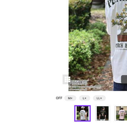
OFF
M
×
L
×
LL
×