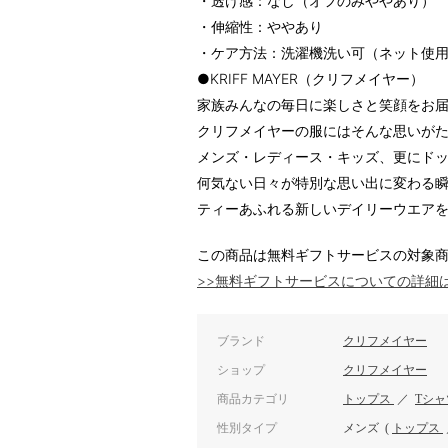
・透け感：なし（オフのみややあり）
・伸縮性：ややあり
・ケア方法：洗濯機洗い可（ネット使
●KRIFF MAYER（クリフメイヤー）
家族みんなの毎日に楽しさと笑顔をお
クリフメイヤーの服にはそんな思いが
メンズ・レディース・キッズ、更にド
何気ない日々が特別な思い出に変わる
ティーあふれる新しいデイリーウエア
この商品は無料ギフトサービスの対象
>>無料ギフトサービスについての詳細
ブランド
クリフメイヤー
ショップ
クリフメイヤー
商品カテゴリ
トップス
／
Tシ
性別タイプ
メンズ
(
トップス