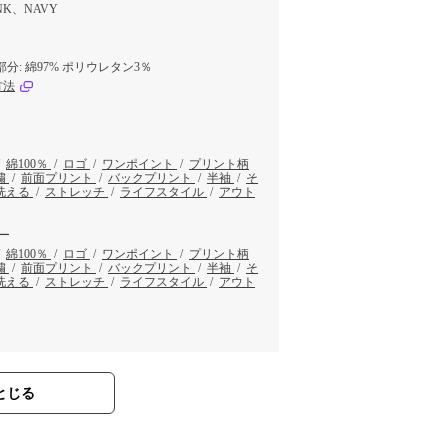
NK、NAVY
ブ部分: 綿97% ポリウレタン3％
方法
/
綿100％
/
ロゴ
/
ワンポイント
/
プリント柄
繍
/
前面プリント
/
バックプリント
/
半袖
/
そ
洗える
/
ストレッチ
/
ライフスタイル
/
アウト
ー
/
綿100％
/
ロゴ
/
ワンポイント
/
プリント柄
繍
/
前面プリント
/
バックプリント
/
半袖
/
そ
洗える
/
ストレッチ
/
ライフスタイル
/
アウト
とじる