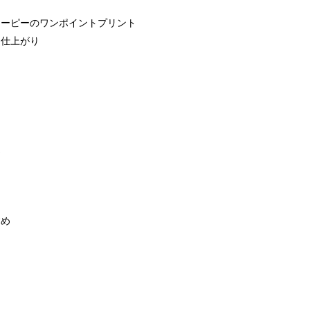
ヌーピーのワンポイントプリント
る仕上がり
適
すめ