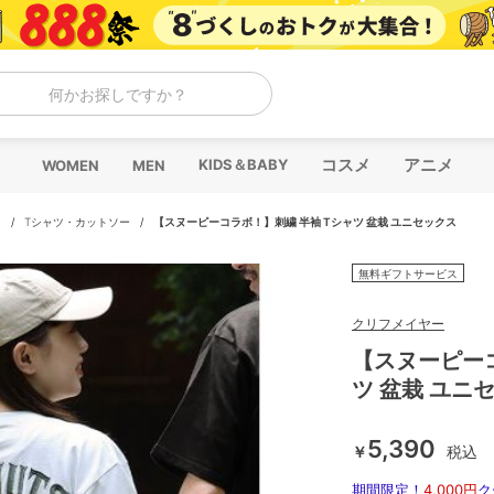
何かお探しですか？
コスメ
アニメ
KIDS＆BABY
WOMEN
MEN
ス
/
Tシャツ・カットソー
/
【スヌーピーコラボ！】刺繍 半袖 Tシャツ 盆栽 ユニセックス
無料ギフトサービス
クリフメイヤー
【スヌーピーコ
ツ 盆栽 ユニ
5,390
￥
税込
期間限定！
4,000円
ク