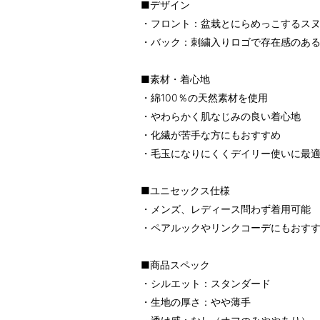
■デザイン
・フロント：盆栽とにらめっこするス
・バック：刺繍入りロゴで存在感のあ
■素材・着心地
・綿100％の天然素材を使用
・やわらかく肌なじみの良い着心地
・化繊が苦手な方にもおすすめ
・毛玉になりにくくデイリー使いに最
■ユニセックス仕様
・メンズ、レディース問わず着用可能
・ペアルックやリンクコーデにもおす
■商品スペック
・シルエット：スタンダード
・生地の厚さ：やや薄手