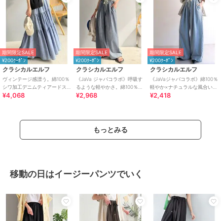
期間限定SALE
期間限定SALE
期間限定SALE
¥200ｸｰﾎﾟﾝ
¥200ｸｰﾎﾟﾝ
¥200ｸｰﾎﾟﾝ
クラシカルエルフ
クラシカルエルフ
クラシカルエルフ
ヴィンテージ感漂う。綿100％
《JaVa ジャバコラボ》呼吸す
《JaVaジャバコラボ》綿100％
シワ加工デニムティアードス
るような軽やかさ。綿100％シ
軽やか×ナチュラルな風合い。
¥4,068
¥2,968
¥2,418
カート
ワ加工デニム2タックイージー
ライトオンスデニムイージー
パンツ
バギーパンツ
もっとみる
移動の日はイージーパンツでいく