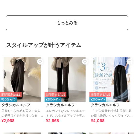
もっとみる
スタイルアップが叶うアイテム
期間限定SALE
期間限定SALE
期間限定SALE
¥200ｸｰﾎﾟﾝ
¥200ｸｰﾎﾟﾝ
¥200ｸｰﾎﾟﾝ
クラシカルエルフ
クラシカルエルフ
クラシカルエルフ
美脚もこなれ感も両立！大人
エレガントなフレアシルエッ
【-3℃感 接触冷感】美脚。暑
の洒落ワイドが主役になる、
トで、スタイルアップを実
い日も快適。タックワイドス
¥2,968
¥2,968
¥4,068
ブラッシュドジャージハイウ
現！ブラッシュドジャージー
トレートイージーパンツ
エストワイドパンツ
セミフレアパンツ