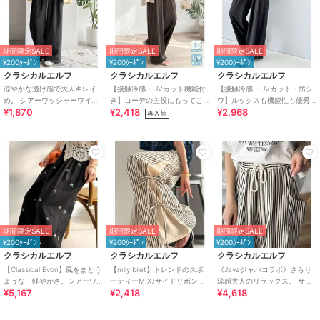
期間限定SALE
期間限定SALE
期間限定SALE
¥200ｸｰﾎﾟﾝ
¥200ｸｰﾎﾟﾝ
¥200ｸｰﾎﾟﾝ
クラシカルエルフ
クラシカルエルフ
クラシカルエルフ
涼やかな透け感で大人キレイ
【接触冷感・UVカット機能付
【接触冷感・UVカット・防シ
め。 シアーワッシャーワイド
き】コーデの主役にもってこ
ワ】ルックスも機能性も優秀♪
¥1,870
¥2,418
¥2,968
イージーパンツ
いの一本！紐付き総柄スリム
ギャザーワイドストレートイ
再入荷
イージーパンツ
ージーパンツ
期間限定SALE
期間限定SALE
期間限定SALE
¥200ｸｰﾎﾟﾝ
¥200ｸｰﾎﾟﾝ
¥200ｸｰﾎﾟﾝ
クラシカルエルフ
クラシカルエルフ
クラシカルエルフ
【Classical Evon】風をまとう
【mily bilet】トレンドのスポ
《Javaジャバコラボ》さらり
ような、軽やかさ。シアーワ
ーティーMIX♪サイドリボンタ
涼感大人のリラックス。 サッ
¥5,167
¥2,418
¥4,618
ッシャー小花柄刺繍イージー
イ 切り替えイージーパンツ
カー素材ビックポケットイー
パンツ
ジーパンツ