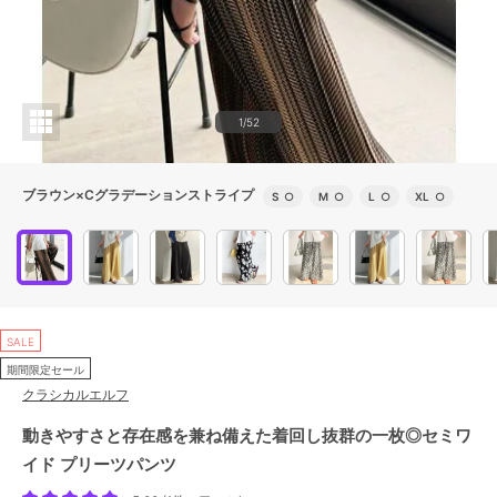
1/52
ブラウン×Cグラデーションストライプ
S
○
M
○
L
○
XL
○
SALE
期間限定セール
クラシカルエルフ
動きやすさと存在感を兼ね備えた着回し抜群の一枚◎セミワ
イド プリーツパンツ