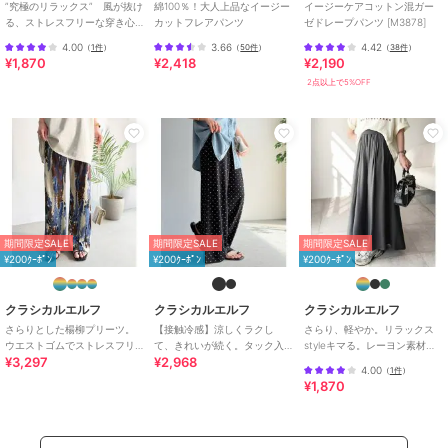
”究極のリラックス” 風が抜け
綿100％！大人上品なイージー
イージーケアコットン混ガー
期間限定セール開催中
る、ストレスフリーな穿き心
カットフレアパンツ
ゼドレープパンツ [M3878]
地。サッカー素材タックワイ
4.00
3.66
4.42
（
1件
）
（
50件
）
（
38件
）
ドカーブパンツ
¥1,870
¥2,418
¥2,190
ブランド
クラシカルエルフ
2点以上で5%OFF
ショップ
クラシカルエルフ
商品カテゴリ
パンツ
／
その他パンツ
性別タイプ
レディース
パンツ
／
その他パンツ
カラー
ブラウン×Cグラデーションストラ
イプ、マスタード、ブラック、ブ
期間限定SALE
期間限定SALE
期間限定SALE
ラック×A大花柄、オフホワイト×
¥200ｸｰﾎﾟﾝ
¥200ｸｰﾎﾟﾝ
¥200ｸｰﾎﾟﾝ
Bアニマル
サイズ
S,M,L,XL
クラシカルエルフ
クラシカルエルフ
クラシカルエルフ
素材
ポリエステル100%
さらりとした楊柳プリーツ。
【接触冷感】涼しくラクし
さらり、軽やか。リラックス
ウエストゴムでストレスフリ
て、きれいが続く。タック入
styleキマる。レーヨン素材ウ
商品のお取り扱い方法
¥3,297
¥2,968
ーな穿き心地。総柄楊柳プリ
り総柄ワイドイージーパンツ
エストギャザーフレアシルエ
4.00
（
1件
）
ーツパンツ
（ウエストゴム）
ットワイドパンツ
特徴
パンツ
¥1,870
ポリエステル素材
/
無地
/
スト
ライプ
/
花柄
/
レオパード柄
/
カモフラージュ柄
/
ワイド・バギ