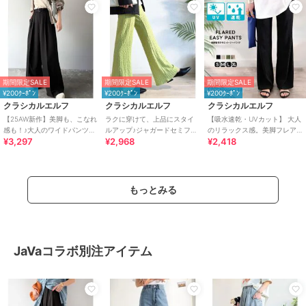
期間限定SALE
期間限定SALE
期間限定SALE
¥200ｸｰﾎﾟﾝ
¥200ｸｰﾎﾟﾝ
¥200ｸｰﾎﾟﾝ
クラシカルエルフ
クラシカルエルフ
クラシカルエルフ
【25AW新作】美脚も、こなれ
ラクに穿けて、上品にスタイ
【吸水速乾・UVカット】 大人
感も！♪大人のワイドパンツ。
ルアップ♪ジャガードセミフレ
のリラックス感。美脚フレア
¥3,297
¥2,968
¥2,418
ベルテッドワイドイージース
アパンツ
パンツ
ラックスパンツ
もっとみる
JaVaコラボ別注アイテム