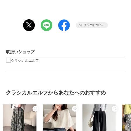
柔らかめの素材感とゆとりのあるシルエットで、
日常使いしやすいデザインに仕上げました。
ベーシックかつ存在感のある、コーディネートの主役になる一本です
♪
■fabric
伸縮性があり、ゆとりのあるシルエットで動きやすい着用感です。
……………………
取扱いショップ
透け感：若干
厚さ：普通
伸縮性：ややあり
裏地：なし
ポケット：なし
洗濯方法：洗濯機可
……………………
クラシカルエルフからあなたへのおすすめ
※詳しいお手入れ方法は商品タグをご参照ください。
※ネットに入れてのお洗濯をお勧めいたします
■coordinate
この１枚でコーデに悩まず穿くだけでお洒落になれる万能アイテム♪
主役級の存在感を放つデザインなので、シンプルにシャツと合わせて
も華やかに決まります☆