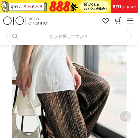
コ
ン
テ
ン
ツ
へ
何かお探しですか？
ス
キ
ッ
プ