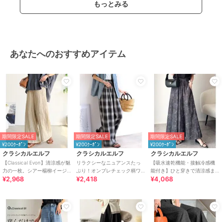
もっとみる
ー
/
ストレートパンツ
その他パンツ
ポリエステル素材
/
無地
/
スト
ライプ
/
花柄
/
レオパード柄
/
あなたへのおすすめアイテム
カモフラージュ柄
/
ワイド・バギ
ー
/
ストレートパンツ
原産国
中国
期間限定SALE
期間限定SALE
期間限定SALE
¥200ｸｰﾎﾟﾝ
¥200ｸｰﾎﾟﾝ
¥200ｸｰﾎﾟﾝ
クラシカルエルフ
クラシカルエルフ
クラシカルエルフ
【Classical Evon】清涼感が魅
リラクシーなニュアンスたっ
【吸水速乾機能・接触冷感機
力の一枚。シアー楊柳イージ
ぷり！オンブレチェック柄ワ
能付き】ひと穿きで清涼感ま
¥2,968
¥2,418
¥4,068
ーパンツ（セットアップ可
イドイージーパンツ
とえる。ボリュームイージー
能）
スカーチョパンツ