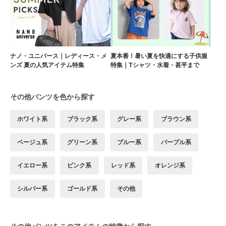
ナノ・ユニバース｜レディース・メ
夏本番！暑い夏を快適にする子供服
ンズ 夏の人気アイテム特集
特集｜Tシャツ・水着・甚平まで
その他パンツを色から探す
ホワイト系
ブラック系
グレー系
ブラウン系
ベージュ系
グリーン系
ブルー系
パープル系
イエロー系
ピンク系
レッド系
オレンジ系
シルバー系
ゴールド系
その他