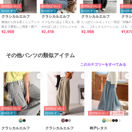
ロゴTで合わせたトレンドのカジュアルミックスや、ブラウス合わせ
期間限定SALE
期間限定SALE
期間限定SALE
期間限定
できれいめスタイルとも好相性◎
¥200ｸｰﾎﾟﾝ
¥200ｸｰﾎﾟﾝ
¥200ｸｰﾎﾟﾝ
¥200ｸｰ
足元にはトレンドのローファーパンプスやサンダルと合わせて女性ら
クラシカルエルフ
クラシカルエルフ
クラシカルエルフ
クラ
しい印象に♪
無地から目を惹くニュアンス
ラフなのに品よく見える。軽
たっぽりシルエットに一目ぼ
”究極
キャップをかぶって足元に厚底スニーカーを合わせれば、抜け感のあ
柄まで豊富にご用意！柄アソ
やかぽこぽこフクレジャガー
れ。。3タックコクーンシル
ける、
¥2,968
¥2,418
¥2,968
¥1,87
ート細プリーツパンツ
ドトップス（半袖）
エットダンボール素材ワイド
心地。
るスポーティーカジュアルコーデに☆
パンツ
イドカ
幅広いコーディネートに馴染むので、デイリーコーデにピッタリな優
秀アイテムです！
■SNS
その他パンツの類似アイテム
新着アイテムやお得なセール情報を毎日配信中♪
コーデのご参考にも...
このカテゴリーをすべてみる
【公式 Instagram】
@classicalelf_official（Classical Elf・JaVa）
＠milybilet_official（mily bilet）
【公式 TikTok】
@classicalelf_official
※ご覧のモニター環境により、画像の色味と多少異なる場合がござい
期間限定SALE
期間限定SALE
ます。
期間限定SALE
まとめ割
¥200ｸｰﾎﾟﾝ
¥200ｸｰﾎﾟﾝ
※サイズ表ウエストの（）内はウエストゴム最大伸ばし寸となりま
す。
クラシカルエルフ
クラシカルエルフ
神戸レタス