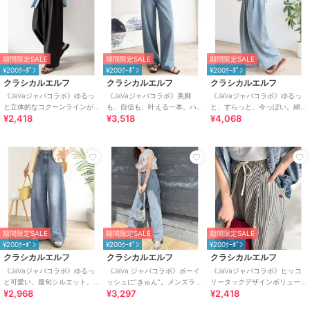
期間限定SALE
期間限定SALE
期間限定SALE
¥200ｸｰﾎﾟﾝ
¥200ｸｰﾎﾟﾝ
¥200ｸｰﾎﾟﾝ
クラシカルエルフ
クラシカルエルフ
クラシカルエルフ
《JaVaジャバコラボ》ゆるっ
《JaVaジャバコラボ》美脚
《JaVaジャバコラボ》ゆるっ
と立体的なコクーンラインが
も、自信も、叶える一本。ハ
と、すらっと、今っぽい。綿
¥2,418
¥3,518
¥4,068
魅力！ツータックイージー軽
イウエストセミワイドデニム
100% ビッグポケットデニムイ
やかパンツ
ージーパンツ
期間限定SALE
期間限定SALE
期間限定SALE
¥200ｸｰﾎﾟﾝ
¥200ｸｰﾎﾟﾝ
¥200ｸｰﾎﾟﾝ
クラシカルエルフ
クラシカルエルフ
クラシカルエルフ
《JaVaジャバコラボ》ゆるっ
《JaVa ジャバコラボ》ボーイ
《JaVaジャバコラボ》ヒッコ
と可愛い、最旬シルエット。
ッシュに”きゅん”。メンズライ
リータックデザインボリュー
¥2,968
¥3,297
¥2,418
バレルレッグワイドカーブデ
クペインターパンツ
ムパンツ(ストライプ＆無地)
ニムパンツ