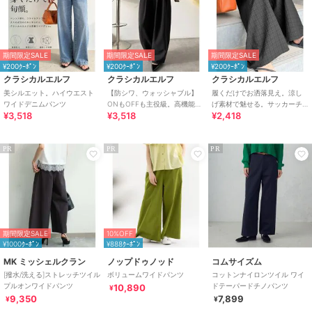
期間限定SALE
期間限定SALE
期間限定SALE
¥200ｸｰﾎﾟﾝ
¥200ｸｰﾎﾟﾝ
¥200ｸｰﾎﾟﾝ
クラシカルエルフ
クラシカルエルフ
クラシカルエルフ
美シルエット。ハイウエスト
【防シワ、ウォッシャブル】
履くだけでお洒落見え。涼し
ワイドデニムパンツ
ONもOFFも主役級。高機能タ
げ素材で魅せる。サッカーチ
¥3,518
¥3,518
¥2,418
ックワイドカーブシルエット
ェックタックワイドパンツ
スラックスパンツ
PR
PR
PR
期間限定SALE
10%OFF
¥1000ｸｰﾎﾟﾝ
¥888ｸｰﾎﾟﾝ
MK ミッシェルクラン
ノップドゥノッド
コムサイズム
[撥水/洗える]ストレッチツイル
ボリュームワイドパンツ
コットンナイロンツイル ワイ
プルオンワイドパンツ
ドテーパードチノパンツ
10,890
¥
9,350
7,899
¥
¥