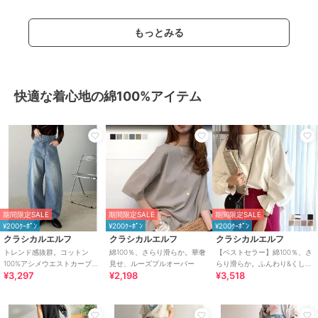
もっとみる
快適な着心地の綿100%アイテム
期間限定SALE
期間限定SALE
期間限定SALE
¥200ｸｰﾎﾟﾝ
¥200ｸｰﾎﾟﾝ
¥200ｸｰﾎﾟﾝ
クラシカルエルフ
クラシカルエルフ
クラシカルエルフ
トレンド感抜群。コットン
綿100％、さらり滑らか。華奢
【ベストセラー】綿100％、さ
100%アシメウエストカーブデ
見せ、ルーズプルオーバー
らり滑らか。ふんわり&くしゅ
¥3,297
¥2,198
¥3,518
ニムパンツ
が可愛い大人トップス