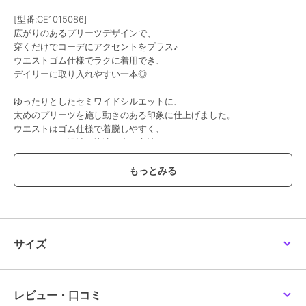
[型番:CE1015086]
広がりのあるプリーツデザインで、
穿くだけでコーデにアクセントをプラス♪
ウエストゴム仕様でラクに着用でき、
デイリーに取り入れやすい一本◎
ゆったりとしたセミワイドシルエットに、
太めのプリーツを施し動きのある印象に仕上げました。
ウエストはゴム仕様で着脱しやすく、
ゆとりのある設計で快適な穿き心地♪
カラーバリエーションも豊富で、スタイリングの幅が広がる一枚◎
■point
・ウエストゴム仕様
・太プリーツデザイン
・セミワイドシルエット
・カラーバリエーション展開
サイズ
・伸縮性あり
■detail
ウエストゴムで着脱しやすく、
レビュー・口コミ
プリーツ生地が広がることで動きやすさを確保。