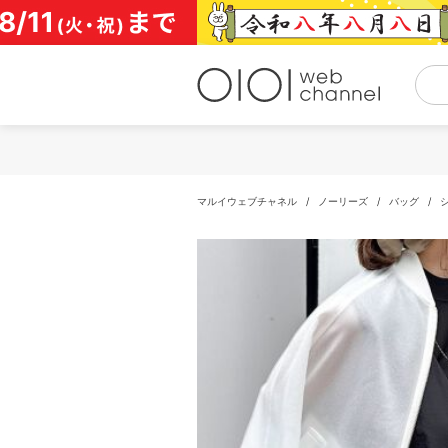
コ
ン
テ
ン
ツ
へ
ス
キ
ッ
プ
マルイウェブチャネル
/
ノーリーズ
/
バッグ
/