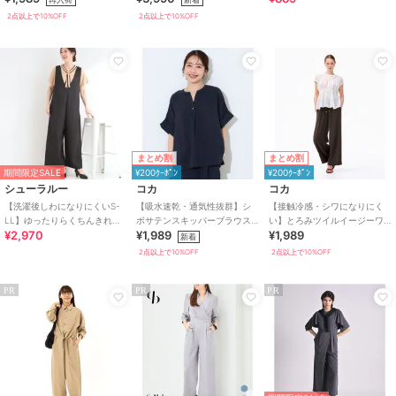
ーパンツ 全6色
2点以上で10%OFF
2点以上で10%OFF
まとめ割
まとめ割
期間限定SALE
¥200ｸｰﾎﾟﾝ
¥200ｸｰﾎﾟﾝ
シューラルー
コカ
コカ
【洗濯後しわになりにくいS-
【吸水速乾・通気性抜群】シ
【接触冷感・シワになりにく
LL】ゆったりらくちんきれい
ボサテンスキッパーブラウス
い】とろみツイルイージーワ
¥2,970
¥1,989
¥1,989
見え シンプルだから使いや
全2色
イドパンツ 全4色
新着
すい 大人のオールイン
2点以上で10%OFF
2点以上で10%OFF
PR
PR
PR