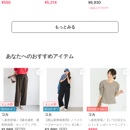
¥550
¥5,214
¥6,930
2点以上で10%OFF
もっとみる
あなたへのおすすめアイテム
まとめ割
まとめ割
¥200ｸｰﾎﾟﾝ
¥200ｸｰﾎﾟﾝ
期間限定SALE
コカ
コカ
コカ
＼新色登場／【吸水速乾・通
【西山茉希様着用】ノースリ
＼新色登場／【シワが目立ち
気性抜群・セットアップ可
ーブオールインワン 全2色 / 接
にくい】シボシャーリングト
¥1,989
¥3,990
¥889
能】シボサテンライクイージ
触冷感・シワになりにくい
ップス 全5色
再入荷
新着