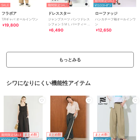
期間限定SALE
SALE
期間限定SALE
¥1500ｸｰﾎﾟﾝ
フラボア
ドレススター
ローファッジ
T/Rギャバ オールインワン
ジャンプスーツ パンツドレス
ハンカチーフ袖オールインワ
シフォン S M L パーティー 結
ン
19,800
¥
婚式
6,490
12,650
¥
¥
もっとみる
シワになりにくい機能性アイテム
期間限定SALE
まとめ割
まとめ割
まとめ割
¥200ｸｰﾎﾟﾝ
¥200ｸｰﾎﾟﾝ
¥200ｸｰﾎﾟﾝ