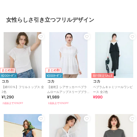
女性らしさ引き立つフリルデザイン
まとめ割
まとめ割
¥200ｸｰﾎﾟﾝ
¥200ｸｰﾎﾟﾝ
期間限定SALE
コカ
コカ
コカ
【綿100％】フリルトップス 全
【速乾】シアサッカーペプラ
ペプラムキャミソールワンピ
2色
ムロールアップスリーブブラ
ース 全2色
¥1,290
¥1,989
¥990
ウス 全2色
2点以上で10%OFF
2点以上で10%OFF