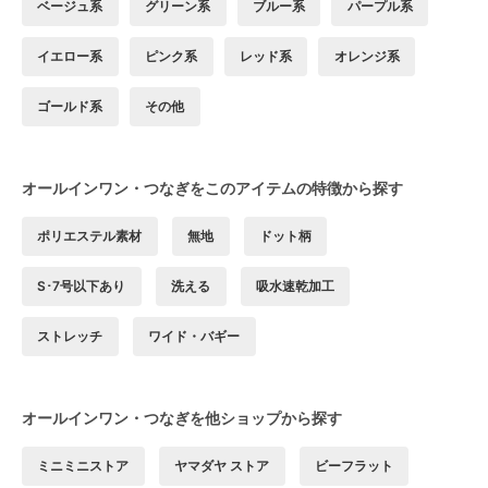
ベージュ系
グリーン系
ブルー系
パープル系
イエロー系
ピンク系
レッド系
オレンジ系
ゴールド系
その他
オールインワン・つなぎをこのアイテムの特徴から探す
ポリエステル素材
無地
ドット柄
S･7号以下あり
洗える
吸水速乾加工
ストレッチ
ワイド・バギー
オールインワン・つなぎを他ショップから探す
ミニミニストア
ヤマダヤ ストア
ビーフラット