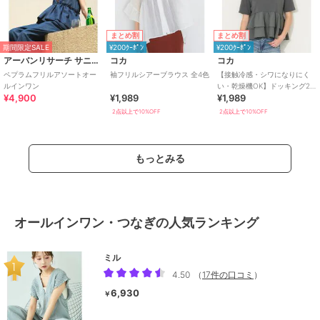
まとめ割
まとめ割
期間限定SALE
¥200ｸｰﾎﾟﾝ
¥200ｸｰﾎﾟﾝ
アーバンリサーチ サニーレーベル
コカ
コカ
ペプラムフリルアソートオー
袖フリルシアーブラウス 全4色
【接触冷感・シワになりにく
ルインワン
い・乾燥機OK】ドッキング2
¥4,900
¥1,989
¥1,989
段フリルTシャツ 全2色
2点以上で10%OFF
2点以上で10%OFF
もっとみる
オールインワン・つなぎの人気ランキング
ミル
4.50
（
17件の口コミ
）
6,930
￥