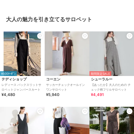
大人の魅力を引き立てるサロペット
¥500ｸｰﾎﾟﾝ
期間限定SALE
テディショップ
コーエン
シューラルー
レディース バックスリットサ
サッカーチェックオールイン
【あったか】大人のための チ
ロペットジャンパースカート
ワンサロペット
ェック柄フリルサロペット
¥4,480
¥5,940
¥4,491