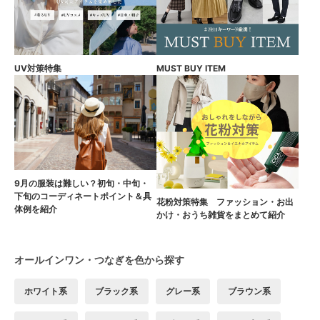
UV対策特集
MUST BUY ITEM
9月の服装は難しい？初旬・中旬・
下旬のコーディネートポイント＆具
花粉対策特集 ファッション・お出
体例を紹介
かけ・おうち雑貨をまとめて紹介
オールインワン・つなぎを色から探す
ホワイト系
ブラック系
グレー系
ブラウン系