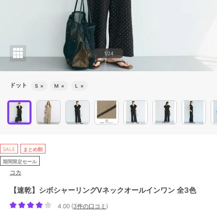
1/24
ドット
S
×
M
×
L
×
SALE
まとめ割
期間限定セール
コカ
【速乾】シボシャーリングVネックオールインワン 全3色
4.00
(
3件の口コミ
)