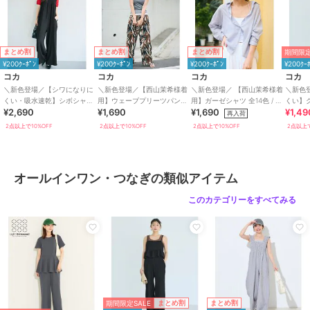
くためにも素材や縫製につきましては、何卒ご理解いただきますよう
お願い申し上げます。
モデル：165cm/173cm
期間限定
まとめ割
まとめ割
まとめ割
¥200ｸｰﾎﾟﾝ
¥200ｸｰﾎﾟﾝ
¥200ｸｰﾎﾟﾝ
¥200ｸｰ
コカ
コカ
コカ
コカ
期間限定セール開催中
＼新色登場／【シワになりに
＼新色登場／【西山茉希様着
＼新色登場／ 【西山茉希様着
＼新色
くい・吸水速乾】シボシャー
用】ウェーブプリーツパンツ
用】ガーゼシャツ 全14色 / 冷
くい】
¥2,690
¥1,690
¥1,690
¥1,49
リングフリルオールインワン
全12色 / セルフカット可能
房対策
プラム
再入荷
ブランド
コカ
全2色
2点以上で10%OFF
2点以上で10%OFF
2点以上で10%OFF
2点以上で
ショップ
コカ
商品カテゴリ
オールインワン・サロペット
／
オールインワン・つなぎ
オールインワン・つなぎの類似アイテム
性別タイプ
レディース
このカテゴリーをすべてみる
オールインワン・サロペット
／
オールインワン・つなぎ
カラー
ドット、ベージュ、ブラック
サイズ
S,M,L
素材
ポリエステル98％ポリウレタン
2％
期間限定SALE
まとめ割
まとめ割