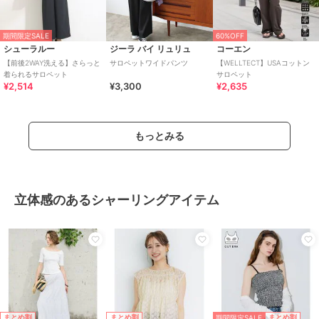
期間限定SALE
60%OFF
シューラルー
ジーラ バイ リュリュ
コーエン
【前後2WAY洗える】さらっと
サロペットワイドパンツ
【WELLTECT】USAコットン
着られるサロペット
サロペット
¥2,514
¥3,300
¥2,635
もっとみる
立体感のあるシャーリングアイテム
期間限定SALE
まとめ割
まとめ割
まとめ割