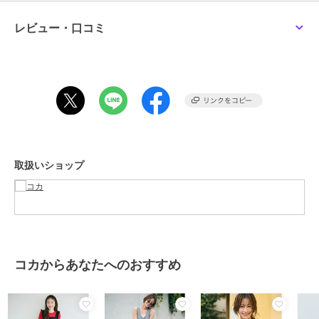
サンダルやフラットシューズでラフに、ヒール合わせで女性らしい着
こなしにも◎
レビュー・口コミ
1枚でコーデが完成する着映えアイテムです。
生地感：しわ感のあるさらりとした生地
伸縮性：あり
透け感：光に透かすとややあり
裏地：なし
ポケット：あり
注意点：素材の特性上、色落ちしやすいのでご注意下さい。
お洗濯方法によっては縮みや色あせの可能性あり。乾燥機等のご使用
取扱いショップ
はお控え下さい。
※商品単体でのお写真が実物に最も近いお色味となっております。
※モデル着用写真は撮影環境や、お客様のモニター環境により、多少
実際のカラーと異なって見えます。
※生地や素材の性質により2cm前後(ニット製品に関しては4cm程度)サ
イズ誤差が出る場合がございます。
※当商品は機械による生産の過程上、『生地を織る際の糸の継ぎ目』
コカからあなたへのおすすめ
や多少の『ほつれ』、繊維の『混紡』、形やサイズに多少の『誤差』
が生じる場合がございます。
※お客様に喜んでいただけますよう、最良のお値段でご提供できるよ
う努めております。今後もより良いデザインと商品をご提供させて頂