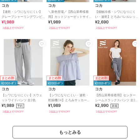
コカ
コカ
コカ
【速乾・シワになりにくい】
＼新色登場／【西山茉希様着
【接触冷感・シワになりにく
クレープシャーリングワンピ
用】カットジョーゼットサイ
い・速乾】とろみバレルレッ
¥1,989
¥1,989
¥2,690
ース 全2色
ドラインパンツ 全5色 / シワに
グスラックス 全2色
なりにくい
2点以上で10%OFF
2点以上で10%OFF
2点以上で10%OFF
まとめ割
まとめ割
まとめ割
¥200ｸｰﾎﾟﾝ
¥200ｸｰﾎﾟﾝ
¥200ｸｰﾎﾟﾝ
コカ
コカ
コカ
【シワになりにくい】スウェ
【シワになりにくい・速乾・
【西山茉希様着用】センター
ットワイドパンツ 全2色
乾燥機OK】とろみサッカース
シームスラックスパンツ 全2色
¥1,989
¥1,989
¥2,990
タンドカラーブラウス 全2色
/ シワになりにくい・速乾・乾
予約
新着
燥機OK
2点以上で10%OFF
2点以上で10%OFF
2点以上で10%OFF
もっとみる