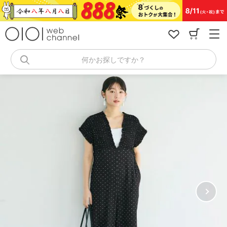
コ
ン
テ
ン
ツ
へ
何かお探しですか？
ス
キ
ッ
プ