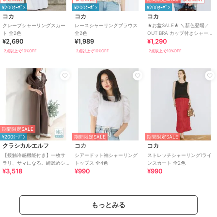
¥200ｸｰﾎﾟﾝ
¥200ｸｰﾎﾟﾝ
¥200ｸｰﾎﾟﾝ
コカ
コカ
コカ
クレープシャーリングスカー
レースシャーリングブラウス
★お盆SALE★ ＼新色登場／
ト 全2色
全2色
OUT BRA カップ付きシャーリ
¥2,690
¥1,989
¥1,290
ングキャミ 全7色
2点以上で10%OFF
2点以上で10%OFF
2点以上で10%OFF
期間限定SALE
¥200ｸｰﾎﾟﾝ
期間限定SALE
期間限定SALE
クラシカルエルフ
コカ
コカ
【接触冷感機能付き】一枚サ
シアードット袖シャーリング
ストレッチシャーリングIライ
ラリ、サマになる。綺麗めシ
トップス 全4色
ンスカート 全2色
¥3,518
¥990
¥990
ャーリングリボンオールイン
ワン
もっとみる