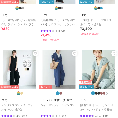
商品のお取り扱い方法
期間限定SALE
¥200ｸｰﾎﾟﾝ
¥200ｸｰﾎﾟﾝ
お手入れ
洗濯機
コカ
コカ
コカ
特徴
オールインワン・サロペット
【シワになりにくい・乾燥機
＼新色登場／【シワになりに
【速乾】サッカーフリルオー
ポリエステル素材
/
無地
/
ドッ
OK】ライトエンボスペプラム
くい】クロスシャーリングペ
ルインワン 全2色
¥889
¥3,490
オールインワン 全2色
プラムオールインワン 全2色
ト柄
/
S･7号以下あり
/
洗える
/
4.11
（
9件
）
吸水速乾加工
/
ストレッチ
/
ワ
2点以上で10%OFF
¥1,490
イド・バギー
/
ストレートパンツ
2点以上で10%OFF
/
ミッドライズ
/
ライフスタイル
/
マリン・プール
/
アウトドア
/
パーティー・結婚式・二次会
オールインワン・つなぎ
ポリエステル素材
/
無地
/
ドッ
ト柄
/
S･7号以下あり
/
洗える
/
吸水速乾加工
/
ストレッチ
/
ワ
まとめ割
イド・バギー
/
ストレートパンツ
期間限定SALE
40%OFF
¥888ｸｰﾎﾟﾝ
/
ミッドライズ
/
ライフスタイル
/
マリン・プール
/
アウトドア
/
コカ
アーバンリサーチ サニーレーベル
ミル
パーティー・結婚式・二次会
エンボスフロントジップオー
シャーリングオールインワン
[新色登場♪] シャーリング オー
ルインワン 全2色
ルインワン / ドット柄 楊柳 ギ
ンガム 【mil(ミル)】
4.18
4.00
4.64
（
11件
）
（
1件
）
（
17件
）