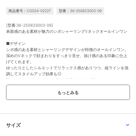
商品番号：CG024-02227
型番：36-250833003-09
[型番:36-250833003-09]
表面感のある素材が魅力のシボシャーリングVネックオールインワン
■デザイン
シボ感のある素材とシャーリングデザインが特徴のオールインワン。
深めのVネックで顔まわりをすっきり見せ、抜け感のある印象に仕上
げてくれます。
ゆったりとしたシルエットでリラックス感がありつつ、縦ラインを強
調してスタイルアップ効果も◎
袖のフリルデザインがさりげなく女性らしさをプラス。
■素材
・表面感のあるシボ素材
・軽やかでさらっとした着心地
・シワが気になりにくくデイリー使いしやすい
■コーディネート
サイズ
キャミソールやタンクトップを合わせたレイヤードスタイルがおすす
め。