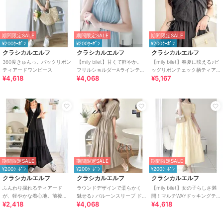
期間限定SALE
期間限定SALE
期間限定SALE
¥200ｸｰﾎﾟﾝ
¥200ｸｰﾎﾟﾝ
¥200ｸｰﾎﾟﾝ
クラシカルエルフ
クラシカルエルフ
クラシカルエルフ
360度きゅんっ。バックリボン
【mily bilet】甘くて軽やか。
【mily bilet】春夏に映える♪ビ
ティアードワンピース
フリルショルダーAラインティ
ッグリボンチェック柄ティア
¥4,618
¥4,068
¥5,167
アードキャミワンピース(ロン
ードワンピース（ロング丈）
グ)
期間限定SALE
期間限定SALE
期間限定SALE
¥200ｸｰﾎﾟﾝ
¥200ｸｰﾎﾟﾝ
¥200ｸｰﾎﾟﾝ
クラシカルエルフ
クラシカルエルフ
クラシカルエルフ
ふんわり揺れるティアード
ラウンドデザインで柔らかく
【mily bilet】女の子らしさ満
が、軽やかな着心地。前後
魅せる♪ バルーンスリーブ ド
開！マルチWAYドッキングテ
¥2,418
¥4,068
¥4,618
2wayノースリーブティアード
ッキングティアードワンピー
ィアードワンピース
ワンピ（ロング丈）
ス