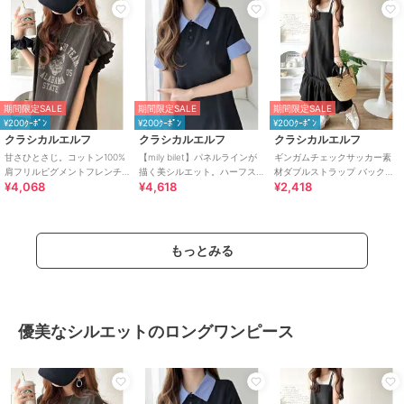
期間限定SALE
期間限定SALE
期間限定SALE
¥200ｸｰﾎﾟﾝ
¥200ｸｰﾎﾟﾝ
¥200ｸｰﾎﾟﾝ
クラシカルエルフ
クラシカルエルフ
クラシカルエルフ
甘さひとさじ。コットン100%
【mily bilet】パネルラインが
ギンガムチェックサッカー素
肩フリルピグメントフレンチ
描く美シルエット。ハーフス
材ダブルストラップ バックリ
¥4,068
¥4,618
¥2,418
スリーブワンピース（ロング
リーブポロワンピース (ロング
ボン裾バルーンキャミロング
丈）
丈)
ワンピース
もっとみる
優美なシルエットのロングワンピース