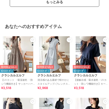
もっとみる
/
５分・７分袖
/
LL･13号以上あ
り
/
S･7号以下あり
原産国
中国
あなたへのおすすめアイテム
期間限定SALE
期間限定SALE
期間限定SALE
¥200ｸｰﾎﾟﾝ
¥200ｸｰﾎﾟﾝ
¥200ｸｰﾎﾟﾝ
クラシカルエルフ
クラシカルエルフ
クラシカルエルフ
【UVカット ・吸湿速乾 ・防
清涼感のある素材で軽やかに
【接触冷感・吸水速乾・UVカ
シワ機能付き】サッカーハー
スタイルアップ♪フレンチスリ
ット・防シワ機能付き】キー
¥3,518
¥2,968
¥3,518
フジップフレンチスリーブテ
ーブ裾フリルシャツワンピー
ネックリボンティアードワン
ィアードワンピース
ス
ピース