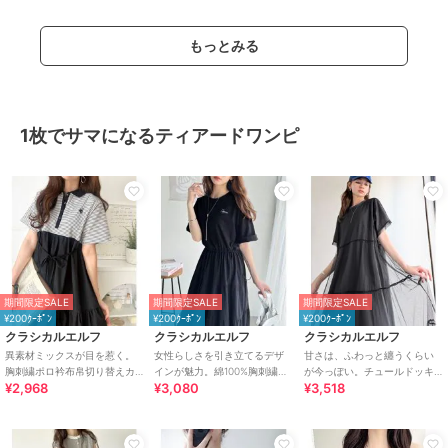
もっとみる
1枚でサマになるティアードワンピ
期間限定SALE
期間限定SALE
期間限定SALE
¥200ｸｰﾎﾟﾝ
¥200ｸｰﾎﾟﾝ
¥200ｸｰﾎﾟﾝ
クラシカルエルフ
クラシカルエルフ
クラシカルエルフ
異素材ミックスが目を惹く。
女性らしさを引き立てるデザ
甘さは、ふわっと纏うくらい
胸刺繍ポロ衿布帛切り替えカ
インが魅力。綿100%胸刺繍ド
が今っぽい。チュールドッキ
¥2,968
¥3,080
¥3,518
ットティアードワンピース
ロストティアードワンピース
ングティアードロングワンピ
（半袖）
ース（半袖）