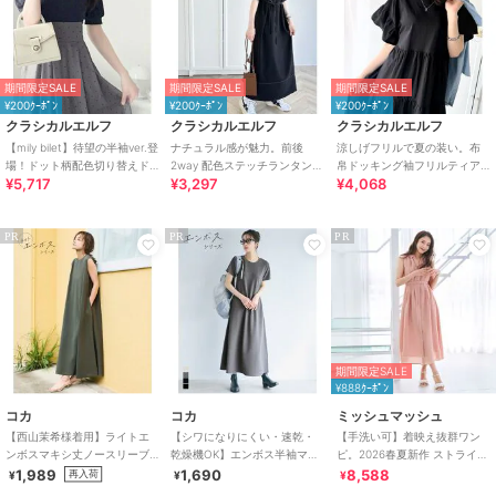
期間限定SALE
期間限定SALE
期間限定SALE
¥200ｸｰﾎﾟﾝ
¥200ｸｰﾎﾟﾝ
¥200ｸｰﾎﾟﾝ
クラシカルエルフ
クラシカルエルフ
クラシカルエルフ
【mily bilet】待望の半袖ver.登
ナチュラル感が魅力。前後
涼しげフリルで夏の装い。布
場！ドット柄配色切り替えド
2way 配色ステッチランタンス
帛ドッキング袖フリルティア
¥5,717
¥3,297
¥4,068
ッキングワンピース（ロング
リーブワンピース
ードワンピース(ロング丈)
丈）
PR
PR
PR
期間限定SALE
¥888ｸｰﾎﾟﾝ
コカ
コカ
ミッシュマッシュ
【西山茉希様着用】ライトエ
【シワになりにくい・速乾・
【手洗い可】着映え抜群ワン
ンボスマキシ丈ノースリーブ
乾燥機OK】エンボス半袖マキ
ピ。2026春夏新作 ストライプ
ワンピース 全4色 / シワになり
シワンピース 全4色
アソートシアーカラータック
1,989
1,690
8,588
再入荷
¥
¥
¥
にくい・速乾
シャツワンピース