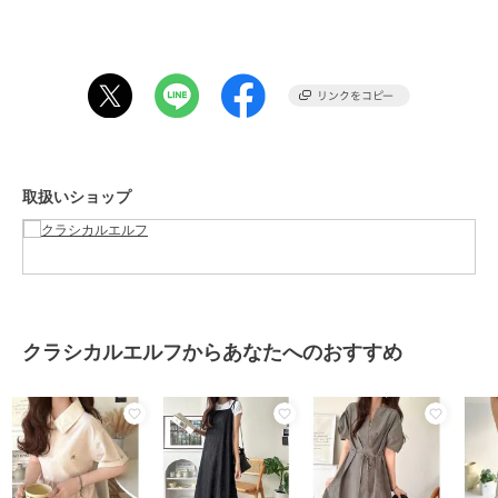
■fabric
肌に触れるたびにひんやり感じる接触冷感の高機能素材を使用。
ナチュラルなシボ感が特徴です。
※公的検査機関で検査済み
……………………
透け感：なし
取扱いショップ
厚さ：薄手
伸縮性：なし
裏地：なし
ポケット：あり
洗濯方法：手洗い
……………………
※詳しいお手入れ方法は商品タグをご参照ください。
クラシカルエルフからあなたへのおすすめ
■coordinate
この１枚でコーデに悩まず着るだけでお洒落になれる万能アイテム♪
一枚でサラッと着ても、中にＴシャツやシアートップスを合わせても
◎
足元にローファーパンプスやサンダルと合わせれば女性らしい印象に