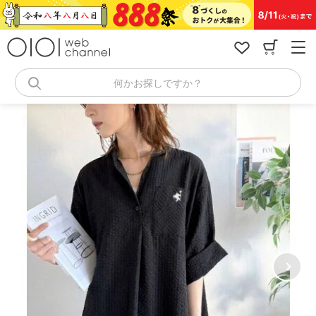
コ
ン
テ
ン
ツ
へ
何かお探しですか？
ス
キ
ッ
プ