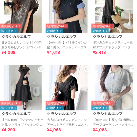
期間限定SALE
期間限定SALE
期間限定SALE
¥200ｸｰﾎﾟﾝ
¥200ｸｰﾎﾟﾝ
¥200ｸｰﾎﾟﾝ
クラシカルエルフ
クラシカルエルフ
クラシカルエルフ
甘さひとさじ。コットン100%
【mily bilet】パネルラインが
ギンガムチェックサッカー素
肩フリルピグメントフレンチ
描く美シルエット。ハーフス
材ダブルストラップ バックリ
¥4,068
¥4,618
¥2,418
スリーブワンピース（ロング
リーブポロワンピース (ロング
ボン裾バルーンキャミロング
丈）
丈)
ワンピース
期間限定SALE
期間限定SALE
期間限定SALE
¥200ｸｰﾎﾟﾝ
¥200ｸｰﾎﾟﾝ
¥200ｸｰﾎﾟﾝ
クラシカルエルフ
クラシカルエルフ
クラシカルエルフ
【mily bilet】Tシャツレイヤー
大人の抜け感エレガント。シ
【mily bilet】夏を涼む相棒♪シ
ド風 ストライプドッキング フ
アーストライプ素材ウエスト
アーフローラル バックリボン
¥4,290
¥4,068
¥4,068
レアワンピース (ロング丈)
シャーリングVネックロングワ
ワンピ (長袖) (ロング)
ンピース