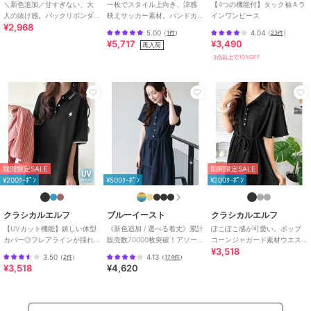
ブランド
クラシカルエルフ
＼新色追加／甘すぎない、大
一枚でスタイル上向き、涼感
【4つの機能付】タック袖Ａラ
人の抜け感。バックリボンダ
映えサッカー素材。バンドカ
インワンピース
ショップ
クラシカルエルフ
¥2,968
ブルストラッププリーツキャ
ラーウエストタックサッカー
5.00
4.04
（
1件
）
（
23件
）
ミロングワンピース
ワンピース
¥5,717
¥3,490
商品カテゴリ
ワンピースドレス
／
ワンピース
再入荷
3点以上で10%OFF
性別タイプ
レディース
ワンピースドレス
／
ワンピース
カラー
ブラック、ブラック×オフホワイ
ト、ブラウン
サイズ
S,M,L,XL
素材
綿51%、ポリエステル49%
期間限定SALE
期間限定SALE
商品のお取り扱い方法
¥200ｸｰﾎﾟﾝ
¥500ｸｰﾎﾟﾝ
¥200ｸｰﾎﾟﾝ
特徴
ワンピースドレス
綿・コットン素材
/
ポリエステル
クラシカルエルフ
ブルーイースト
クラシカルエルフ
素材
/
無地
/
チェック柄
/
刺繍
【UVカット機能】嬉しい体型
《新色追加 / 選べる着丈》累計
ぽこぽこ感が可愛い。ポップ
/
５分・７分袖
/
LL･13号以上あ
カバー◎フレアラインが揺れ
販売数70000枚突破！アソー
コーンジャガード素材ウエス
¥3,518
る オーバーサイズワッフルポ
ト柄ワンピース
トリボン衿付きロングワンピ
り
/
S･7号以下あり
3.50
4.13
（
2件
）
（
174件
）
ロワンピ（半袖）
ース（半袖）
¥3,518
¥4,620
ワンピース
綿・コットン素材
/
ポリエステル
素材
/
無地
/
チェック柄
/
刺繍