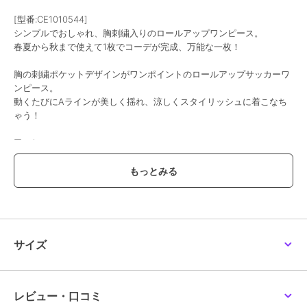
[型番:CE1010544]
シンプルでおしゃれ、胸刺繍入りのロールアップワンピース。
春夏から秋まで使えて1枚でコーデが完成、万能な一枚！
胸の刺繍ポケットデザインがワンポイントのロールアップサッカーワ
ンピース。
動くたびにAラインが美しく揺れ、涼しくスタイリッシュに着こなち
ゃう！
■point
・BIGシルエット
・袖ターンバック
・左胸刺繍入りポケット
・接触冷感素材
■detail
このワンピースは、裾に広がるAラインが女性らしい印象を与え、春
サイズ
夏から秋まで活躍します。
さらりと着られるデザインは、様々なシーズンで幅広く活躍します。
袖のターンバック仕様で、気分に合わせてアレンジ可能です。
フロントのボタンを開けることで、抜け感のある大人っぽいスタイル
レビュー・口コミ
が楽しめます。