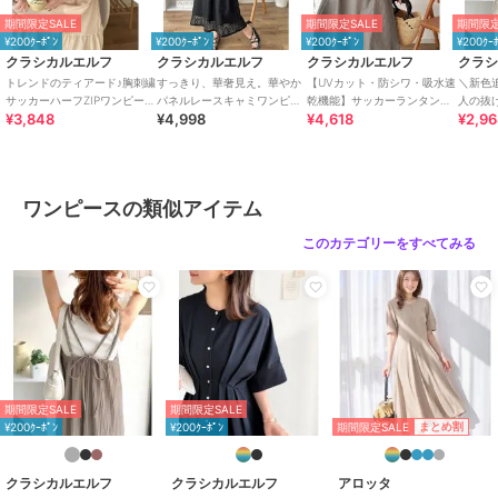
♪
期間限定SALE
期間限定SALE
期間限定
サマージャケットやジレを羽織れば、洗練された印象をプラスできま
¥200ｸｰﾎﾟﾝ
¥200ｸｰﾎﾟﾝ
¥200ｸｰﾎﾟﾝ
¥200ｸｰ
すよ◎
クラシカルエルフ
クラシカルエルフ
クラシカルエルフ
クラ
またキャップをかぶって足元にスニーカーを合わせれば、抜け感のあ
トレンドのティアード♪胸刺繍
すっきり、華奢見え。華やか
【UVカット・防シワ・吸水速
＼新色
るスポーティーカジュアルコーデに♪
サッカーハーフZIPワンピース
パネルレースキャミワンピー
乾機能】サッカーランタンス
人の抜
¥3,848
¥4,998
¥4,618
¥2,9
（ロング）
ス
リーブステッチタックワンピ
ブルス
小物をアクセントにして楽しめる大人カジュアルなワンピースです。
（無地・チェック柄）
ミロン
■SNS
新着アイテムやお得なセール情報を毎日配信中♪
ワンピースの類似アイテム
コーデのご参考にも...
【公式 Instagram】
このカテゴリーをすべてみる
@classicalelf_official
@milybilet_official（mily bilet）
【公式 TikTok】
@classicalelf_official
※ご覧のモニター環境により、画像の色味と多少異なる場合がござい
ます。
期間限定SALE
期間限定SALE
期間限定SALE
まとめ割
¥200ｸｰﾎﾟﾝ
¥200ｸｰﾎﾟﾝ
期間限定セール開催中
クラシカルエルフ
クラシカルエルフ
アロッタ