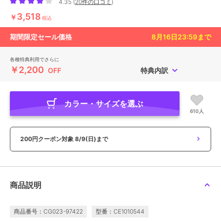
4.35
(
20件の口コミ
)
3,518
￥
税込
期間限定セール価格
8月16日23:59
まで
各種特典利用でさらに
￥2,200
OFF
特典内訳
カラー・サイズを選ぶ
610人
200円クーポン対象
8/9(日)まで
商品説明
商品番号：CG023-97422
型番：CE1010544