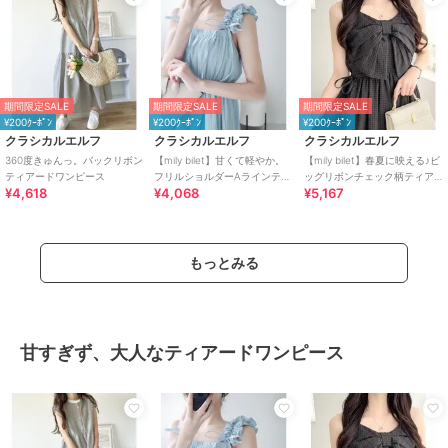
期間限定SALE
期間限定SALE
期間限定SALE
¥200ｸｰﾎﾟﾝ
¥200ｸｰﾎﾟﾝ
¥200ｸｰﾎﾟﾝ
クラシカルエルフ
クラシカルエルフ
クラシカルエルフ
360度きゅんっ。バックリボン
【mily bilet】甘くて軽やか。
【mily bilet】春夏に映える♪ビ
ティアードワンピース
フリルショルダーAラインティ
ッグリボンチェック柄ティア
¥4,618
¥4,068
¥5,167
アードキャミワンピース(ロン
ードワンピース（ロング丈）
グ)
もっとみる
甘すぎず、大人なティアードワンピース