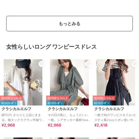
もっとみる
女性らしいロング ワンピースドレス
期間限定SALE
期間限定SALE
期間限定SALE
¥200ｸｰﾎﾟﾝ
¥200ｸｰﾎﾟﾝ
¥200ｸｰﾎﾟﾝ
クラシカルエルフ
クラシカルエルフ
クラシカルエルフ
綿100% さらりと上品にきま
その日の私に、ちょうどいい
一枚で旬のワンピスタイル♪ビ
る。袖タックラグラン半袖ワ
一枚。シアサッカー素材3way
スチェ風2wayリボン使いサッ
¥2,968
¥2,968
¥2,418
ンピース（ロング丈）
ティアードカシュクールロン
カー素材ドッキングロングワ
グワンピース
ンピース（半袖）