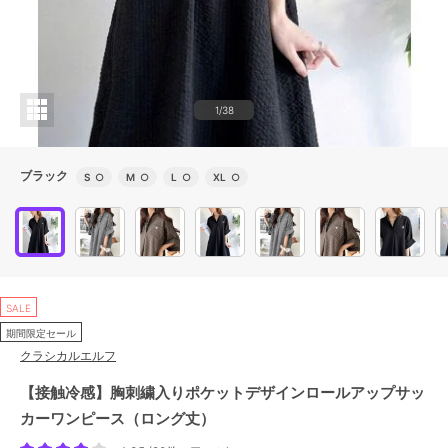
1/38
ブラック
S
○
M
○
L
○
XL
○
SALE
期間限定セール
クラシカルエルフ
【接触冷感】胸刺繍入りポケットデザインロールアップサッ
カーワンピース（ロング丈）