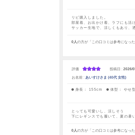
リビ購入しました。
部屋着、お出かけ着、ラフにも活
サッカー生地で、涼しくもあり、
0人
の方が「この口コミは参考になった
評価
投稿日 :
2026/0
お名前 :
あいすけさま (40代 女性)
身長：
155cm
体型：
やせ
とっても可愛いし、涼しそう
下にレギンスでも履いて、夏の暑
0人
の方が「この口コミは参考になった