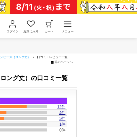
ログイン
お気に入り
カート
メニュー
ンピース（ロング丈）
/
口コミ・レビュー一覧
前のページへ
（ロング丈）の口コミ一覧
件
12
件
4件
3件
1件
0件