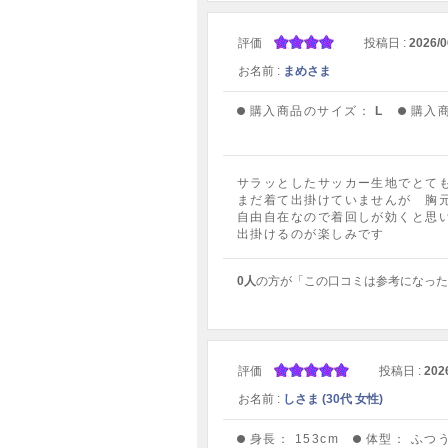
評価
投稿日 :
2026/0
お名前 :
まめさま
購入商品のサイズ：
L
購入
サラッとしたサッカー生地でとて
まだ着て出掛けていませんが 胸
自由自在なので着回しが効くと思
出掛けるのが楽しみです
0人
の方が「この口コミは参考になった
評価
投稿日 :
202
お名前 :
しさま (30代 女性)
身長：
153cm
体型：
ふつ