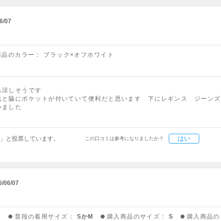
6/07
商品のカラー：
ブラック×オフホワイト
も涼しそうです
元と脇にポケットが付いていて便利だと思います 下にレギンス ジーンズ
いました
はい
」と投票しています。
この口コミは参考になりましたか？
6/06/07
う
普段の着用サイズ：
SかM
購入商品のサイズ：
S
購入商品の