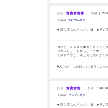
評価
投稿日 :
202
お名前 :
ちびやんさま
購入商品のサイズ：
M
購入
何枚あっても重宝出番が多そうで
ロゴ入りが、可愛らしいです。
低身長ですが、踝が見え隠れする
0人
の方が「この口コミは参考になった
評価
投稿日 :
2026/0
お名前 :
ブスブスさま
購入商品のサイズ：
M
購入