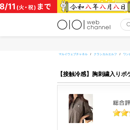
コ
ン
テ
ン
ツ
へ
ス
キ
ッ
マルイウェブチャネル
/
クラシカルエルフ
/
ワン
プ
【接触冷感】胸刺繍入りポ