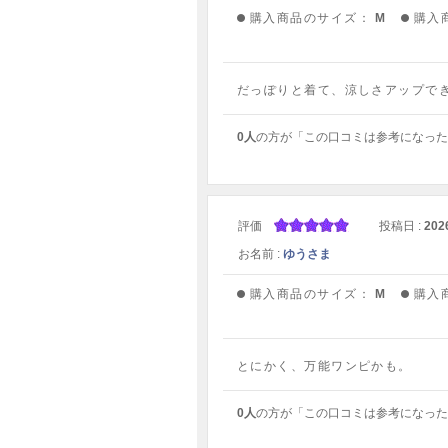
購入商品のサイズ：
M
購入
だっぽりと着て、涼しさアップで
0人
の方が「この口コミは参考になった
評価
投稿日 :
202
お名前 :
ゆうさま
購入商品のサイズ：
M
購入
とにかく、万能ワンピかも。
0人
の方が「この口コミは参考になった