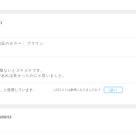
21
商品のカラー：
ブラウン
枚着ないとスケスケです。
があれば良かったのにと思いました。
はい
」と投票しています。
この口コミは参考になりましたか？
6/06/15