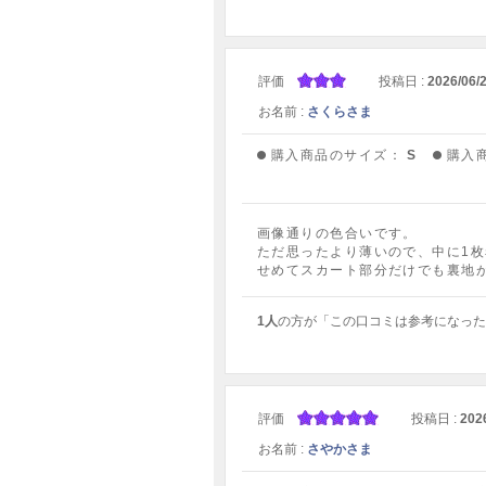
評価
投稿日 :
2026/06/
お名前 :
さくらさま
購入商品のサイズ：
S
購入
画像通りの色合いです。
ただ思ったより薄いので、中に1
せめてスカート部分だけでも裏地
1人
の方が「この口コミは参考になった
評価
投稿日 :
202
お名前 :
さやかさま