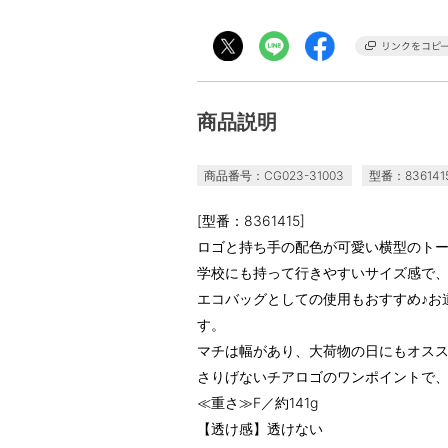
商品説明
商品番号：CG023-31003
型番：836141
[型番：8361415]
ロゴと持ち手の配色が可愛い横型のト
学校にも持って行きやすいサイズ感で
エコバッグとしての使用もおすすめ♪お
す。
マチは幅があり、大荷物の日にもオス
さりげないチアロゴのワンポイントで
≪重さ≫F／約141g
【透け感】透けない