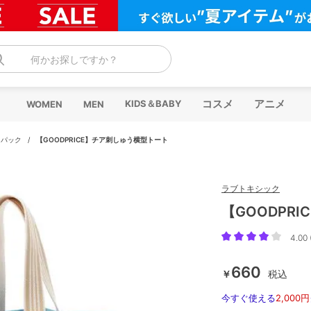
何かお探しですか？
コスメ
アニメ
KIDS＆BABY
WOMEN
MEN
クパック
/
【GOODPRICE】チア刺しゅう横型トート
ラブトキシック
【GOODPR
4.00 
660
￥
税込
今すぐ使える
2,000円