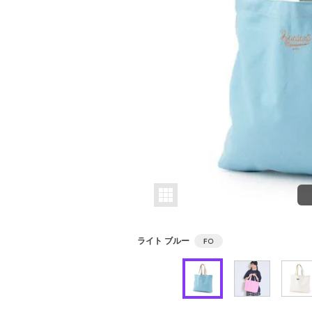
ライト ブルー
F
○