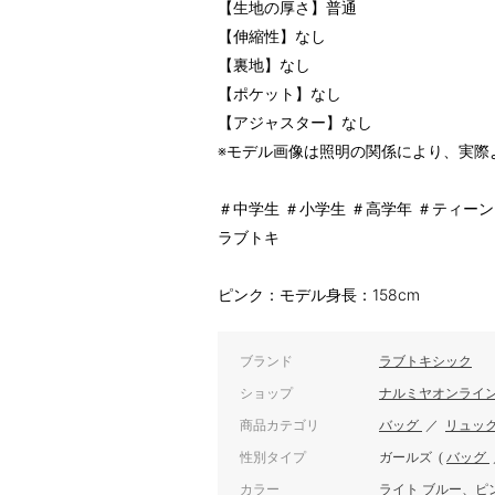
【生地の厚さ】普通
【伸縮性】なし
【裏地】なし
【ポケット】なし
【アジャスター】なし
※モデル画像は照明の関係により、実際
＃中学生 ＃小学生 ＃高学年 ＃ティーン
ラブトキ
ピンク：モデル身長：158cm
ブランド
ラブトキシック
ショップ
ナルミヤオンライ
商品カテゴリ
バッグ
／
リュッ
性別タイプ
ガールズ
(
バッグ
カラー
ライト ブルー、