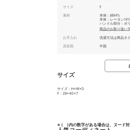
サイズ
F
素材
本体：綿84%
本体：レーヨン16
ハンドル部分：ポリ
商品のお取り扱い
お手入れ
洗濯方法は商品タ
原産国
中国
サイズ
サイズ：H×W×D
F：29×40×7
※ ( )内の数字がある場合は、ヌード
人気コーディネート