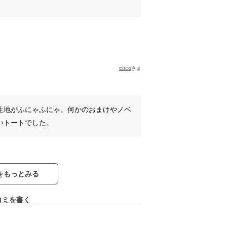
coco
さま
生地がふにゃふにゃ。何かのおまけやノベ
いトートでした。
をもっとみる
コミを書く