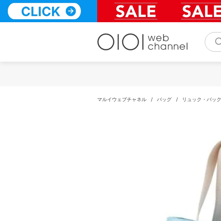
コ
ン
テ
ン
ツ
へ
ス
キ
ッ
プ
マルイウェブチャネル
/
バッグ
/
リュック・バッ