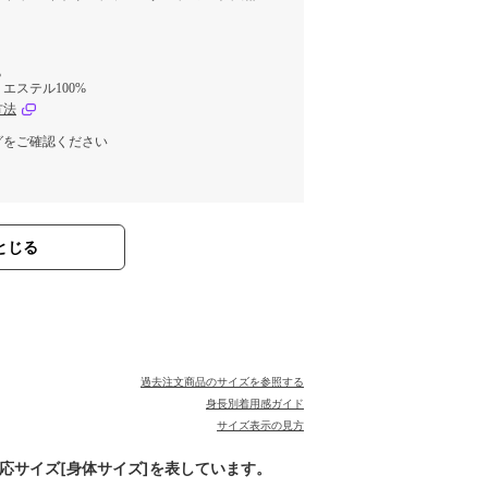
%
エステル100%
方法
グをご確認ください
とじる
過去注文商品のサイズを参照する
身長別着用感ガイド
サイズ表示の見方
対応サイズ[身体サイズ]を表しています。