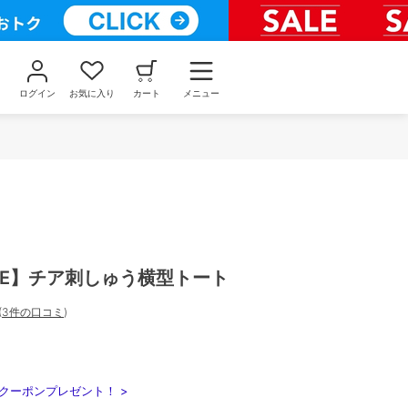
ログイン
お気に入り
カート
メニュー
ICE】チア刺しゅう横型トート
(
3件の口コミ
)
クーポンプレゼント！ >