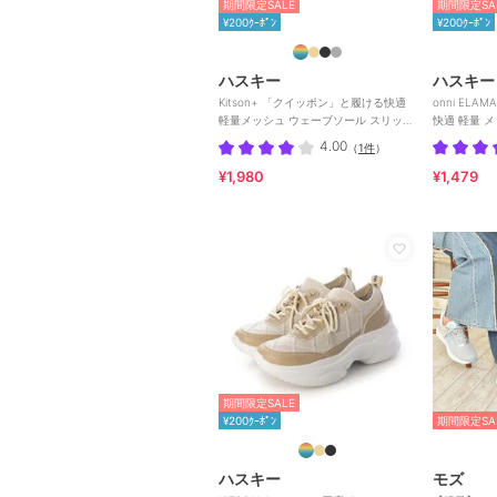
期間限定SALE
期間限定SA
¥200ｸｰﾎﾟﾝ
¥200ｸｰﾎﾟﾝ
ハスキー
ハスキー
Kitson+ 「クイッポン」と履ける快適
onni EL
軽量メッシュ ウェーブソール スリッポ
快適 軽量 
ン スニーカー
アルスニー
4.00
（
1件
）
¥1,980
¥1,479
期間限定SALE
¥200ｸｰﾎﾟﾝ
期間限定SA
ハスキー
モズ