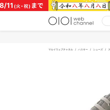
コ
ン
テ
ン
ツ
へ
ス
キ
ッ
プ
マルイウェブチャネル
/
ハスキー
/
シューズ
/