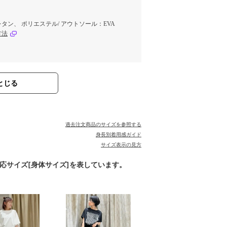
タン、 ポリエステル/ アウトソール：EVA
方法
とじる
過去注文商品のサイズを参照する
身長別着用感ガイド
サイズ表示の見方
対応サイズ[身体サイズ]を表しています。