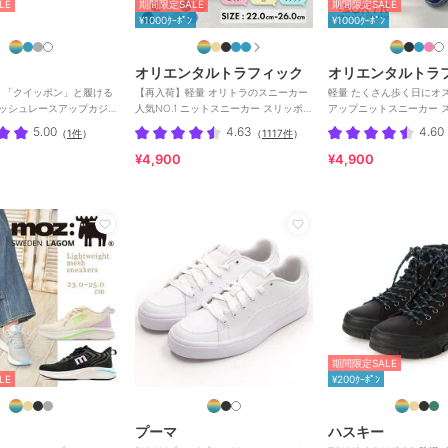
LE
期間限定SALE
期間限定SALE
¥1000ｸｰﾎﾟﾝ
¥1000ｸｰﾎﾟﾝ
オリエンタルトラフィック
オリエンタルトラ
AMA 「クイッポン」と履ける
【再入荷】軽量 オリトラのスニーカー
軽量 たくさん歩く日にオススメ レース
メッシュレースアップカジュ
人気NO.1 ニットスニーカー スリッポン
アップニットスニーカー 
カー
/3709
/OT3765
5.00
4.63
4.60
（
1件
）
（
1117件
）
¥4,900
¥4,900
期間限定SALE
LE
¥200ｸｰﾎﾟﾝ
プーマ
ハスキー