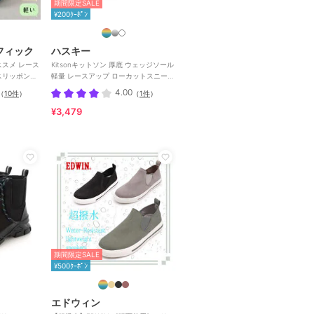
期間限定SALE
¥200ｸｰﾎﾟﾝ
フィック
ハスキー
Kitsonキットソン 厚底 ウェッジソール
スリッポン
軽量 レースアップ ローカットスニーカ
ー
4.00
（
10件
）
（
1件
）
¥3,479
期間限定SALE
¥500ｸｰﾎﾟﾝ
エドウィン