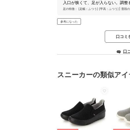
入口が狭くて、足が入らない。調整
足の特徴：
[足幅：ふつう]
[甲高：ふつう]
普段の
参考になった
口コミ
口
スニーカーの類似アイ