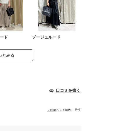
ード
ブージュルード
っとみる
口コミを書く
Ｌexus
さま (50代～ 男性)