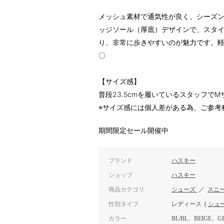
メッシュ素材で通気性が良く、シーズ
ッジソール（厚底）デザインで、スタ
り、非常に歩きやすいのが魅力です。
〇
【サイズ感】
普段23.5cmを履いているスタッフで
※サイズ感には個人差がある為、ご参考
期間限定セール開催中
ブランド
ハスキー
ショップ
ハスキー
商品カテゴリ
シューズ
／
スニ
性別タイプ
レディース
(
シュ
カラー
BL/BL、BEIGE、G