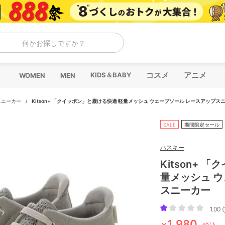
何かお探しですか？
コスメ
アニメ
KIDS＆BABY
WOMEN
MEN
スニーカー
/
Kitson+ 「クイッポン」と履ける快適 軽量メッシュ ウェーブソール レースアップス
SALE
期間限定セール
ハスキー
Kitson+ 
量メッシュ 
スニーカー
1.00 (
1,980