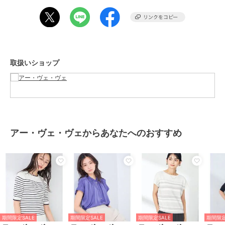
■コーディネート
オンオフ問わず活躍する万能トップスです。
一枚着はもちろん、通勤ジャケットのインナーにもおすすめです。
デニム合わせでカジュアルな着こなしも◎
同素材のカーディガンK2CGD20049
取扱いショップ
とアンサンブル着用も可能です。
■スタッフ着用コメント
接触冷感素材を使用しており、さらっとした着心地で夏でも着やすい
ニットです。
開きすぎていないVネックで安心◎
タイト過ぎない身幅と、腕が隠れる５分袖で体型カバーも叶います◎
アー・ヴェ・ヴェからあなたへのおすすめ
シンプルで合わせやすく、夏の通勤にもおすすめです。
普段のサイズでちょうどよかったです。
（スタッフ身長：160cm/着用サイズ：M）
■麗しニットシリーズ
・ハーフスリーブVネックニット：K2FGD59039
・ハーフスリーブクルーネックニット：K2FGD20039
・WEB限定Vネックニット：K2FGD79039
・クルーネックカーディガン：K2CGD20049
期間限定SALE
期間限定SALE
期間限定SALE
期間限定