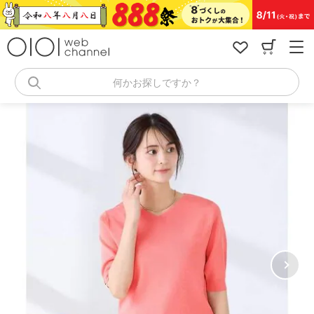
コ
ン
テ
ン
ツ
へ
何かお探しですか？
ス
キ
ッ
プ