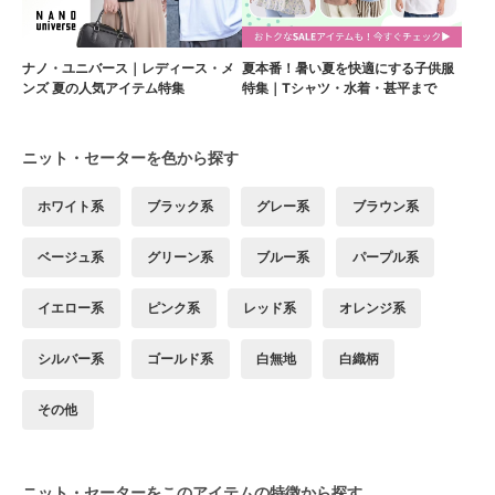
ナノ・ユニバース｜レディース・メ
夏本番！暑い夏を快適にする子供服
ンズ 夏の人気アイテム特集
特集｜Tシャツ・水着・甚平まで
ニット・セーターを色から探す
ホワイト系
ブラック系
グレー系
ブラウン系
ベージュ系
グリーン系
ブルー系
パープル系
イエロー系
ピンク系
レッド系
オレンジ系
シルバー系
ゴールド系
白無地
白織柄
その他
ニット・セーターをこのアイテムの特徴から探す