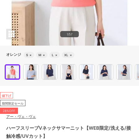
1/57
オレンジ
S
×
M
×
L
×
XL
×
値下げ
期間限定セール
28%OFF
アー・ヴェ・ヴェ
ハーフスリーブVネックサマーニット【WEB限定/洗える/接
触冷感/UVカット】