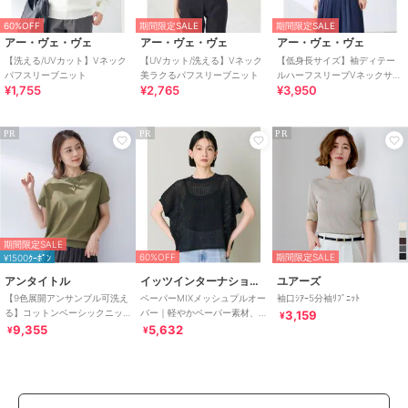
60%OFF
期間限定SALE
期間限定SALE
アー・ヴェ・ヴェ
アー・ヴェ・ヴェ
アー・ヴェ・ヴェ
【洗える/UVカット】Vネック
【UVカット/洗える】Vネック
【低身長サイズ】袖ディテー
パフスリーブニット
美ラクるパフスリーブニット
ルハーフスリーブVネックサマ
¥1,755
¥2,765
¥3,950
ーニット【洗える/接触冷
感/UVカット】
PR
PR
PR
期間限定SALE
60%OFF
期間限定SALE
¥1500ｸｰﾎﾟﾝ
アンタイトル
イッツインターナショナル
ユアーズ
【9色展開アンサンブル可洗え
ペーパーMIXメッシュプルオー
袖口ｼｱｰ5分袖ﾘﾌﾞﾆｯﾄ
る】コットンベーシックニッ
バー｜軽やかペーパー素材、1
3,159
¥
ト
枚でサマになる
9,355
5,632
¥
¥