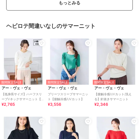
もっとみる
ヘビロテ間違いなしのサマーニット
期間限定SALE
期間限定SALE
期間限定SALE
アー・ヴェ・ヴェ
アー・ヴェ・ヴェ
アー・ヴェ・ヴェ
【低身長サイズ】ハーフスリ
プリーツスリーブサマーニッ
【接触冷感/UVカット/洗え
ーブVネックサマーニット【洗
ト【接触冷感/UVカット】
る】針抜きサマーニット
¥2,765
¥3,556
¥2,346
える/接触冷感/UVカット】