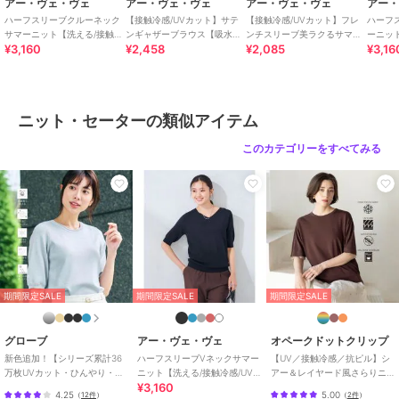
アー・ヴェ・ヴェ
アー・ヴェ・ヴェ
アー・ヴェ・ヴェ
アー
ハーフスリーブクルーネック
【接触冷感/UVカット】サテ
【接触冷感/UVカット】フレ
ハーフ
--------------------
サマーニット【洗える/接触冷
ンギャザーブラウス【吸水速
ンチスリーブ美ラクるサマー
ーニッ
¥3,160
¥2,458
¥2,085
¥3,16
感/UVカット】
乾/イージーケア】
ニット
感/UV
着用シーズン
春：○ 夏：◎ 秋：○ 冬：×
ニット・セーターの類似アイテム
--------------------
このカテゴリーをすべてみる
透け感：なし
裏地：なし
伸縮性：あり
--------------------
≪お気に入り登録機能の使い方≫
期間限定SALE
期間限定SALE
期間限定SALE
■商品のお気に入り登録（ハートマークをクリック）
再入荷通知や値下げ等、お得なご案内を受けることができます。
グローブ
アー・ヴェ・ヴェ
オペークドットクリップ
新色追加！【シリーズ累計36
ハーフスリーブVネックサマー
【UV／接触冷感／抗ピル】シ
万枚UVカット・ひんやり・洗
ニット【洗える/接触冷感/UV
アー＆レイヤード風さらりニ
--------------------
¥3,160
濯機OK】やわらかドライタッ
カット】
ット《洗濯機OK》
4.25
5.00
（
12件
）
（
2件
）