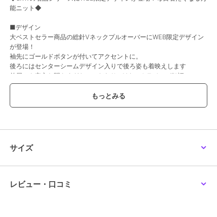
能ニット◆
■デザイン
大ベストセラー商品の総針VネックプルオーバーにWEB限定デザイン
が登場！
袖先にゴールドボタンが付いてアクセントに。
後ろにはセンターシームデザイン入りで後ろ姿も着映えします
前屈みも安心な開きすぎないこだわりのVネックラインが好評
短すぎない五分袖で気になる二の腕もカバー
程よいパフスリーブが大人女性にぴったりのシルエット
トレンドに左右されないベーシックなデザインで長く使えます
色違いで欲しくなる豊富なカラーバリエーション
スタイリングの幅が広い汎用性高い安心の一枚
裾はリブ仕様なのでトップスインもアウトも決まります
サイズ
■素材
程よくハリのある素材のサマーニット
体のラインを拾わない程よい厚み
ドライタッチで快適な着心地です
レビュー・口コミ
目の詰まったきれいな表面感が高見えします
暑い夏に活躍する、接触冷感＆UVカット機能付き
お手入れしやすいマシンウォッシャブル