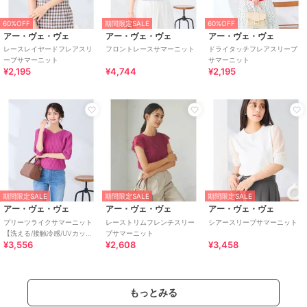
60%OFF
期間限定SALE
60%OFF
アー・ヴェ・ヴェ
アー・ヴェ・ヴェ
アー・ヴェ・ヴェ
レースレイヤードフレアスリ
フロントレースサマーニット
ドライタッチフレアスリーブ
ーブサマーニット
サマーニット
¥2,195
¥4,744
¥2,195
期間限定SALE
期間限定SALE
期間限定SALE
アー・ヴェ・ヴェ
アー・ヴェ・ヴェ
アー・ヴェ・ヴェ
プリーツライクサマーニット
レーストリムフレンチスリー
シアースリーブサマーニット
【洗える/接触冷感/UVカッ
ブサマーニット
¥3,556
¥2,608
¥3,458
ト】
もっとみる