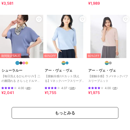
チ 五分袖ニット
¥3,581
¥1,989
※商品画像は、光の当たり具合やパソコンなどの閲覧環境により
実際の色味と異なって見える場合がございます。
商品の色味の目安は商品単体の画像をご参照ください。
期間限定セール開催中
ブランド
アー・ヴェ・ヴェ
ショップ
アー・ヴェ・ヴェ
期間限定SALE
60%OFF
60%OFF
商品カテゴリ
トップス
／
ニット・セーター
シューラルー
アー・ヴェ・ヴェ
アー・ヴェ・ヴェ
性別タイプ
レディース
トップス
／
ニット・セーター
【毎日洗えるひんやりUV】二
【接触冷感/UVカット/洗え
【接触冷感】ラメVネックパフ
の腕隠れる さらっとドルマン
る】Vネックハーフスリーブ美
スリーブニット
カラー
オレンジ、ライトブルー、ネイビ
半袖ニット
ラクるサマーニット
4.00
4.07
4.00
（
4件
）
（
13件
）
（
1件
）
ー、グレージュ、ブラック
¥2,041
¥1,755
¥1,975
サイズ
S,M,L,XL
素材
オレンジ/ライトブルー/ネイビー/
もっとみる
ブラック/グレージュ：レーヨン 6
4% ナイロン 36%
商品のお取り扱い方法