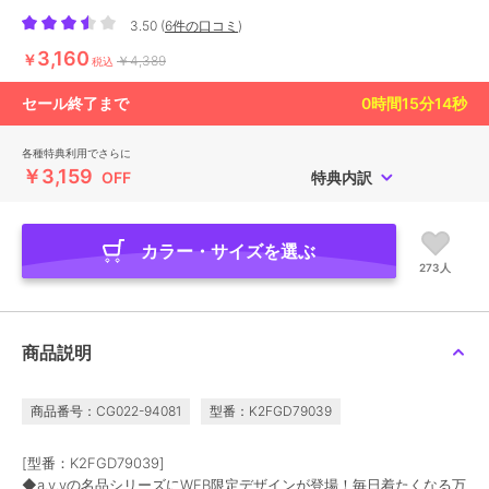
3.50
(
6件の口コミ
)
3,160
￥
￥4,389
税込
セール終了まで
0
時間
15
分
12
秒
各種特典利用でさらに
￥3,159
OFF
特典内訳
カラー・サイズを選ぶ
273人
商品説明
商品番号：CG022-94081
型番：K2FGD79039
[型番：K2FGD79039]
◆a.v.vの名品シリーズにWEB限定デザインが登場！毎日着たくなる万