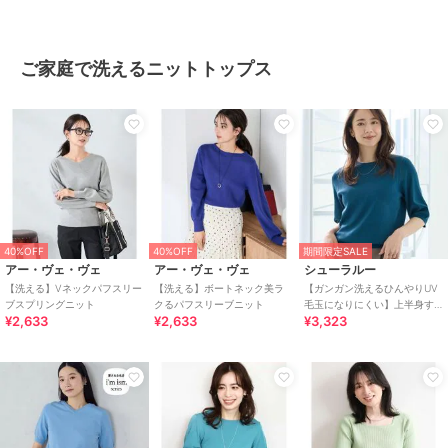
ご家庭で洗えるニットトップス
40%OFF
40%OFF
期間限定SALE
アー・ヴェ・ヴェ
アー・ヴェ・ヴェ
シューラルー
【洗える】Vネックパフスリー
【洗える】ボートネック美ラ
【ガンガン洗えるひんやりUV
ブスプリングニット
クるパフスリーブニット
毛玉になりにくい】上半身す
¥2,633
¥2,633
¥3,323
っきり 二の腕見せない5分袖ニ
ット