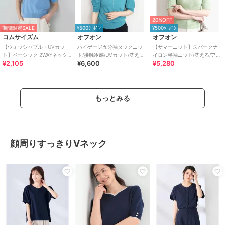
20%OFF
期間限定SALE
¥500ｸｰﾎﾟﾝ
¥500ｸｰﾎﾟﾝ
コムサイズム
オフオン
オフオン
【ウォッシャブル・UVカッ
ハイゲージ五分袖タックニッ
【サマーニット】スパークナ
ト】ベーシック 2WAYネック5
ト/接触冷感/UVカット/洗え
イロン半袖ニット/洗える/アン
¥2,105
¥6,600
¥5,280
分袖ニット
る/WEB限定サイズあり
サンブル対応/WEB限定サイズ
あり
もっとみる
顔周りすっきりVネック