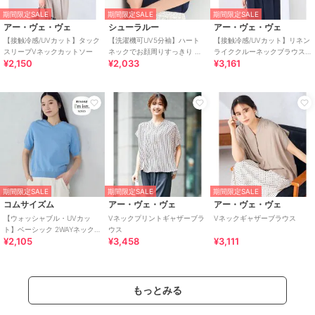
期間限定SALE
期間限定SALE
期間限定SALE
アー・ヴェ・ヴェ
シューラルー
アー・ヴェ・ヴェ
【接触冷感/UVカット】タック
【洗濯機可UV5分袖】ハート
【接触冷感/UVカット】リネン
スリーブVネックカットソー
ネックでお顔周りすっきり バ
ライククルーネックブラウス
¥2,150
¥2,033
¥3,161
イカラーニット
【セットアップ対応/アンチピ
リング】
期間限定SALE
期間限定SALE
期間限定SALE
コムサイズム
アー・ヴェ・ヴェ
アー・ヴェ・ヴェ
【ウォッシャブル・UVカッ
Vネックプリントギャザーブラ
Vネックギャザーブラウス
ト】ベーシック 2WAYネック5
ウス
¥2,105
¥3,458
¥3,111
分袖ニット
もっとみる