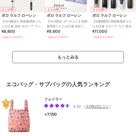
まとめ割
まとめ割
まとめ割
ポロ ラルフ ローレン
ポロ ラルフ ローレン
ポロ ラルフ ローレン
【WEB限定】晴雨兼用折りた
【WEB限定 ポーチ入り】晴雨
【自動開閉】晴雨兼用折りた
たみ日傘 楽折 ポロベア ワンポ
兼用折りたたみ日傘 楽折ミニ
たみ日傘 ポロベア ロゴ 遮光率
¥8,800
¥9,900
¥11,000
イント 遮光 遮熱 UV
ポロベア 遮光率100％ 遮熱 UV
100％ 遮熱 UV 軽量 ユニセッ
クス
3点以上で10%OFF
3点以上で10%OFF
3点以上で10%OFF
もっとみる
エコバッグ・サブバッグの人気ランキング
フェイラー
4.50
（
34件の口コミ
）
7,150
￥