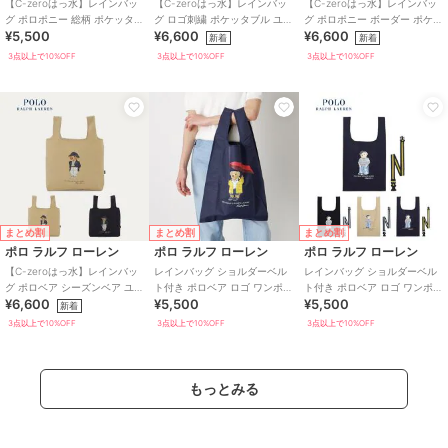
【C-zeroはっ水】レインバッ
【C-zeroはっ水】レインバッ
【C-zeroはっ水】レインバッ
グ ポロポニー 総柄 ポケッタブ
グ ロゴ刺繍 ポケッタブル ユニ
グ ポロポニー ボーダー ポケッ
¥5,500
¥6,600
¥6,600
ル ユニセックス 50D
セックス 75D
タブル ユニセックス 70D
新着
新着
3点以上で10%OFF
3点以上で10%OFF
3点以上で10%OFF
まとめ割
まとめ割
まとめ割
ポロ ラルフ ローレン
ポロ ラルフ ローレン
ポロ ラルフ ローレン
【C-zeroはっ水】レインバッ
レインバッグ ショルダーベル
レインバッグ ショルダーベル
グ ポロベア シーズンベア ユニ
ト付き ポロベア ロゴ ワンポイ
ト付き ポロベア ロゴ ワンポイ
¥6,600
¥5,500
¥5,500
セックス 70D
ント 無地 はっ水 ユニセックス
ント 無地 はっ水 ユニセックス
新着
3点以上で10%OFF
3点以上で10%OFF
3点以上で10%OFF
もっとみる