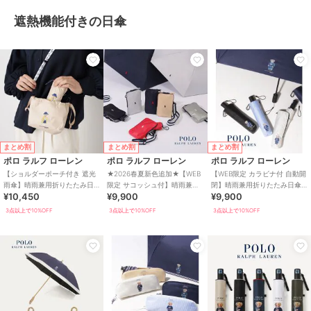
遮熱機能付きの日傘
まとめ割
まとめ割
まとめ割
ポロ ラルフ ローレン
ポロ ラルフ ローレン
ポロ ラルフ ローレン
【ショルダーポーチ付き 遮光
★2026春夏新色追加★【WEB
【WEB限定 カラビナ付 自動開
雨傘】晴雨兼用折りたたみ日
限定 サコッシュ付】晴雨兼用
閉】晴雨兼用折りたたみ日傘
¥10,450
¥9,900
¥9,900
傘 楽折5段ミニ ポロベア 遮光
折りたたみ傘 ポロポニー 遮光
ポロベア 遮光率100％ 遮熱 UV
遮熱 UV
遮熱
3点以上で10%OFF
3点以上で10%OFF
3点以上で10%OFF