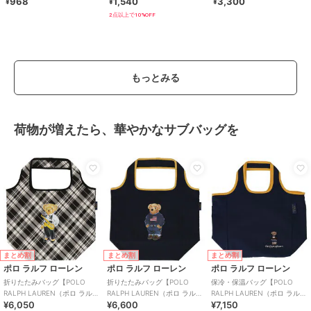
968
1,540
3,300
¥
¥
¥
ース
2点以上で10%OFF
もっとみる
荷物が増えたら、華やかなサブバッグを
まとめ割
まとめ割
まとめ割
ポロ ラルフ ローレン
ポロ ラルフ ローレン
ポロ ラルフ ローレン
折りたたみバッグ【POLO
折りたたみバッグ【POLO
保冷・保温バッグ【POLO
RALPH LAUREN（ポロ ラルフ
RALPH LAUREN（ポロ ラルフ
RALPH LAUREN（ポロ ラルフ
¥6,050
¥6,600
¥7,150
ローレン）】
ローレン）】
ローレン）】