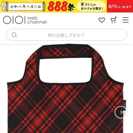
コ
ン
テ
ン
ツ
へ
何かお探しですか？
ス
キ
ッ
プ