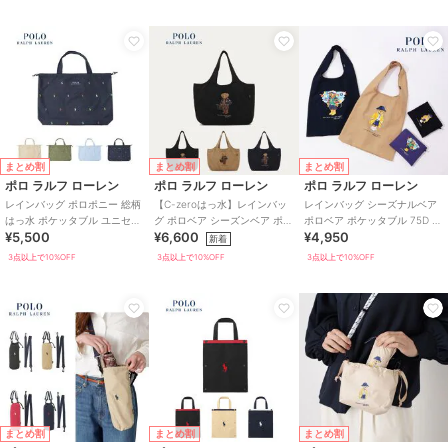
まとめ割
まとめ割
まとめ割
ポロ ラルフ ローレン
ポロ ラルフ ローレン
ポロ ラルフ ローレン
レインバッグ ポロポニー 総柄
【C-zeroはっ水】レインバッ
レインバッグ シーズナルベア
はっ水 ポケッタブル ユニセッ
グ ポロベア シーズンベア ポケ
ポロベア ポケッタブル 75D ユ
¥5,500
¥6,600
¥4,950
クス
ッタブル ユニセックス 75D
ニセックス
新着
3点以上で10%OFF
3点以上で10%OFF
3点以上で10%OFF
まとめ割
まとめ割
まとめ割