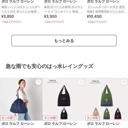
ポロ ラルフ ローレン
ポロ ラルフ ローレン
ポロ ラルフ ローレン
傘袋 ハンドル付き ショルダー
傘袋 折りたたみ傘用 ポロポニ
【ショルダーポーチ付き 遮光
ベルト付き 折りたたみ傘用 ポ
ー ロゴ ワンポイント 無地 パ
雨傘】晴雨兼用折りたたみ日
¥3,850
¥3,300
¥10,450
ロポニー ロゴ ワンポイント 無
イピング ユニセックス
傘 楽折5段ミニ ポロベア 遮光
地
遮熱 UV
3点以上で10%OFF
3点以上で10%OFF
3点以上で10%OFF
もっとみる
急な雨でも安心のはっ水レイングッズ
まとめ割
まとめ割
まとめ割
ポロ ラルフ ローレン
ポロ ラルフ ローレン
ポロ ラルフ ローレン