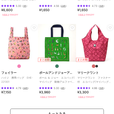
ローレン）】
オパード 【MARY QUANT】
5.00
4.56
4.73
（
1件
）
（
23件
）
（
15件
）
¥6,600
¥1,650
¥1,650
3点以上で8%OFF
2点以上で8%OFF
まとめ割
まとめ割
フェイラー
ポールアンドジョーアクセソワ
マリークワント
ハイジ 携帯バッグ EHE-
ポール ＆ ジョー エコバッグ/
マリークワント ファスナー
221301
マイバッグ 動物アルファベ
付 エコバッグ/マイバッグ
ット 【PAUL&JOE】
（パッケージ入り）いちご
4.79
5.00
4.86
（
34件
）
（
4件
）
（
15件
）
¥7,150
¥3,960
¥3,300
2点以上で8%OFF
2点以上で8%OFF
もっとみる