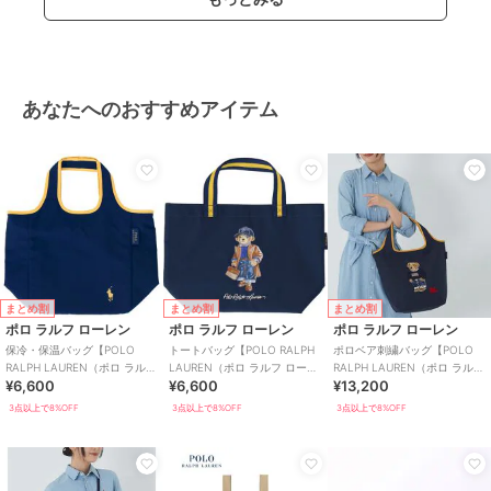
あなたへのおすすめアイテム
まとめ割
まとめ割
まとめ割
ポロ ラルフ ローレン
ポロ ラルフ ローレン
ポロ ラルフ ローレン
保冷・保温バッグ【POLO
トートバッグ【POLO RALPH
ポロベア刺繍バッグ【POLO
RALPH LAUREN（ポロ ラルフ
LAUREN（ポロ ラルフ ローレ
RALPH LAUREN（ポロ ラルフ
¥6,600
¥6,600
¥13,200
ローレン）】
ン）】
ローレン）】
3点以上で8%OFF
3点以上で8%OFF
3点以上で8%OFF