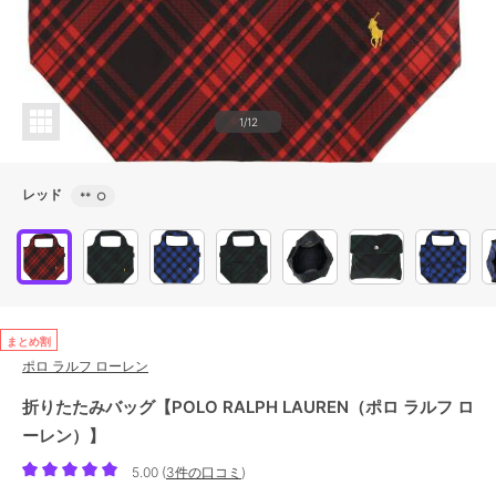
1/12
レッド
**
○
まとめ割
ポロ ラルフ ローレン
折りたたみバッグ【POLO RALPH LAUREN（ポロ ラルフ ロ
ーレン）】
5.00
(
3件の口コミ
)