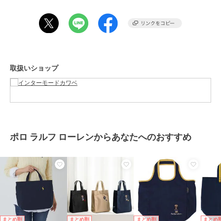
ショップ
インターモードカワベ
商品カテゴリ
バッグ
／
エコバッグ・サブバッ
グ
性別タイプ
レディース
バッグ
／
エコバッグ・サブバッ
取扱いショップ
グ
カラー
レッド、ダークグリーン、ネイビ
ー
サイズ
**
素材
表地 ポリエステル100％ 裏
地 ポリエステル100％
ポロ ラルフ ローレンからあなたへのおすすめ
商品のお取り扱い方法
お手入れ
洗濯不可
原産国
中国
まとめ割
まとめ割
まとめ割
まとめ