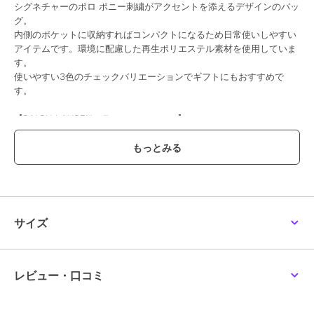
シグネチャーのポロ ポニー刺繍がアクセントを添えるデザインのバッ
グ。
内側のポケットに収納すればコンパクトになるため日常使いしやすい
アイテムです。環境に配慮した再生ポリエステル素材を使用していま
す。
使いやすい3色のチェックバリエーションでギフトにもおすすめで
す。
【RALPH LAUREN（ラルフ ローレン）】
1967年に創業以来、アパレル、フットウェア＆アクセサリー、ホー
ム、フレグランス、ホスピタリティの11つのカテゴリーを手掛ける世
界的ファッションブランド。タイムレスでオーセンティック、そして
アイコンである「ポロ プレイヤー ロゴ」は、歴史と信頼性を表し世
界中で愛され続けています。
※写真の色味はご覧になる環境（PC のモニタやスマホの画面）によっ
サイズ
て、実物と若干異なる場合がございます。ご了承ください。
品番/カラー：11805503 A ダークグリーン B ネイビー C レッド
レビュー・口コミ
ブランド
ポロ ラルフ ローレン