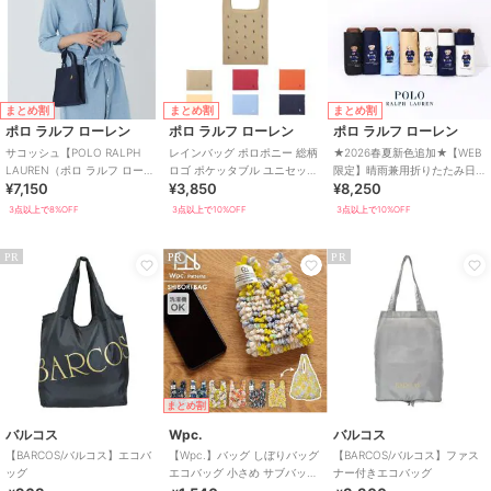
まとめ割
まとめ割
まとめ割
ポロ ラルフ ローレン
ポロ ラルフ ローレン
ポロ ラルフ ローレン
サコッシュ【POLO RALPH
レインバッグ ポロポニー 総柄
★2026春夏新色追加★【WEB
LAUREN（ポロ ラルフ ローレ
ロゴ ポケッタブル ユニセック
限定】晴雨兼用折りたたみ日
¥7,150
¥3,850
¥8,250
ン）】
ス
傘 コンパクト ポロベア 1級遮
光 遮熱
3点以上で8%OFF
3点以上で10%OFF
3点以上で10%OFF
PR
PR
PR
まとめ割
バルコス
Wpc.
バルコス
【BARCOS/バルコス】エコバ
【Wpc.】バッグ しぼりバッグ
【BARCOS/バルコス】ファス
ッグ
エコバッグ 小さめ サブバッグ
ナー付きエコバッグ
コンパクト 洗濯可能 レディ