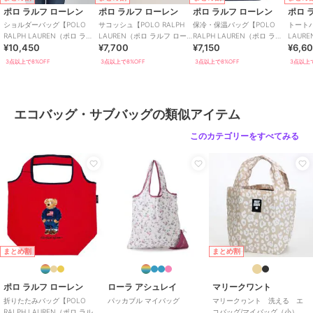
ポロ ラルフ ローレン
ポロ ラルフ ローレン
ポロ ラルフ ローレン
ポロ 
ショルダーバッグ【POLO
サコッシュ【POLO RALPH
保冷・保温バッグ【POLO
トートバ
RALPH LAUREN（ポロ ラル
LAUREN（ポロ ラルフ ロー
RALPH LAUREN（ポロ ラル
LAUR
¥10,450
¥7,700
¥7,150
¥6,6
フ ローレン）】
レン）】
フ ローレン）】
レン）
3点以上で8%OFF
3点以上で8%OFF
3点以上で8%OFF
3点以上で
エコバッグ・サブバッグの類似アイテム
このカテゴリーをすべてみる
まとめ割
まとめ割
ポロ ラルフ ローレン
ローラ アシュレイ
マリークワント
折りたたみバッグ【POLO
パッカブル マイバッグ
マリークヮント 洗える エ
RALPH LAUREN（ポロ ラルフ
コバッグ/マイバッグ（小）レ