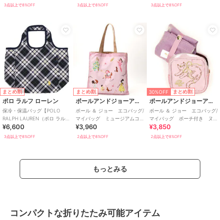
3点以上で8%OFF
3点以上で8%OFF
3点以上で8%OFF
30%OFF
まとめ割
まとめ割
まとめ割
ポロ ラルフ ローレン
ポールアンドジョーアクセソワ
ポールアンドジョーアクセソワ
保冷・保温バッグ【POLO
ポール ＆ ジョー エコバッグ/
ポール ＆ ジョー エコバッグ/
RALPH LAUREN（ポロ ラルフ
マイバッグ ミュージアムコ
マイバッグ ポーチ付き ヌ
¥6,600
¥3,960
¥3,850
ローレン）】
レクション ジプシー＆ヌネ
ネット刺繍 【PAUL&JOE】
ットと女の子
3点以上で8%OFF
2点以上で8%OFF
2点以上で8%OFF
もっとみる
コンパクトな折りたたみ可能アイテム