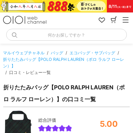
コ
ン
テ
ン
ツ
へ
何かお探しですか？
ス
キ
ッ
マルイウェブチャネル
/
バッグ
/
エコバッグ・サブバッグ
/
プ
折りたたみバッグ【POLO RALPH LAUREN（ポロ ラルフ ローレ
ン）】
/
口コミ・レビュー一覧
折りたたみバッグ【POLO RALPH LAUREN（ポ
ロ ラルフ ローレン）】の口コミ一覧
総合評価
5.00