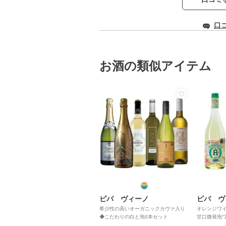
口
お酒の類似アイテム
ビバ ヴィーノ
ビバ ヴ
希少性の高いオーガニックカヴァ入り
オレンジワ
◆こだわりの白と泡6本セット
甘口微発泡