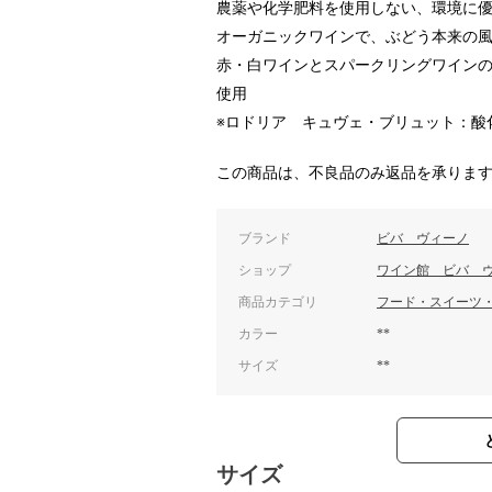
農薬や化学肥料を使用しない、環境に
オーガニックワインで、ぶどう本来の
赤・白ワインとスパークリングワインの
使用
※ロドリア キュヴェ・ブリュット：酸
この商品は、不良品のみ返品を承りま
ブランド
ビバ ヴィーノ
ショップ
ワイン館 ビバ 
商品カテゴリ
フード・スイーツ
カラー
**
サイズ
**
サイズ