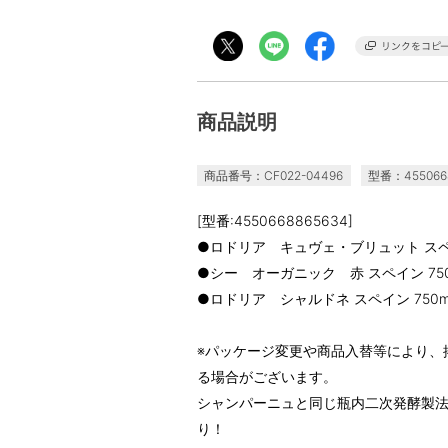
商品説明
商品番号：CF022-04496
型番：455066
[型番:4550668865634]
●ロドリア キュヴェ・ブリュット スペイ
●シー オーガニック 赤 スペイン 750
●ロドリア シャルドネ スペイン 750m
※パッケージ変更や商品入替等により、
る場合がございます。
シャンパーニュと同じ瓶内二次発酵製
り！