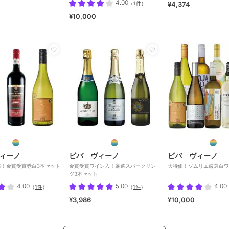
4.00
（
1件
）
¥4,374
¥10,000
ィーノ
ビバ ヴィーノ
ビバ ヴィーノ
選！金賞受賞赤白3本セット
金賞受賞ワイン入！厳選スパークリン
大特価！ソムリエ厳選白ワ
グ3本セット
4.00
5.00
4.00
（
1件
）
（
1件
）
¥3,986
¥10,000