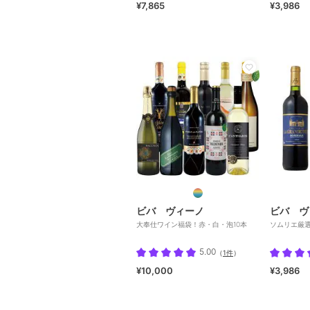
¥7,865
¥3,986
ビバ ヴィーノ
ビバ ヴ
大奉仕ワイン福袋！赤・白・泡10本
ソムリエ厳
5.00
（
1件
）
¥10,000
¥3,986