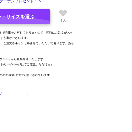
クーポンプレゼント！ >
ー・サイズを選ぶ
3人
トで在庫を共有しておりますので、同時にご注文があっ
しまう事がございます。
み、ご注文をキャンセルさせていただいております。あら
。
ウシシャから直接発送いたします。
イトのマイページにてご確認いただけます。
満の方の飲酒は法律で禁止されています。