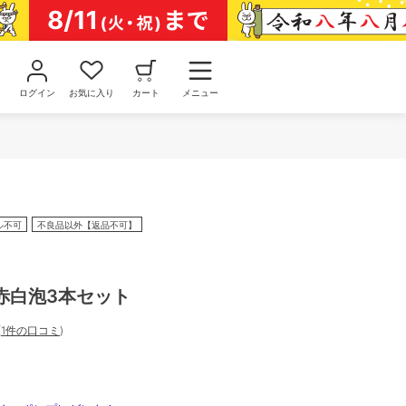
ログイン
お気に入り
カート
メニュー
ル不可
不良品以外【返品不可】
赤白泡3本セット
(
1件の口コミ
)