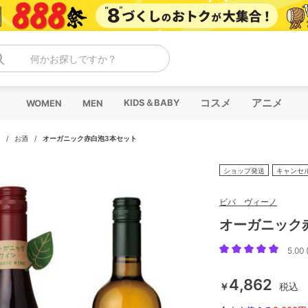
何かお探しですか？
コスメ
アニメ
KIDS＆BABY
WOMEN
MEN
/
お酒
/
オーガニック赤白泡3本セット
ショップ発送
キャンセ
ビバ ヴィーノ
オーガニック
5.00 
4,862
￥
税込