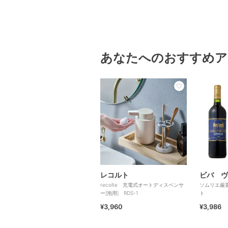
あなたへのおすすめア
レコルト
ビバ ヴ
recolte 充電式オートディスペンサ
ソムリエ厳
ー[泡用] RDS-1
ト
¥3,960
¥3,986