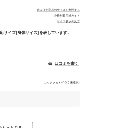
過去注文商品のサイズを参照する
身長別着用感ガイド
サイズ表示の見方
対応サイズ[身体サイズ]を表しています。
口コミを書く
ニック
さま (～10代 未選択)
をもっとみる