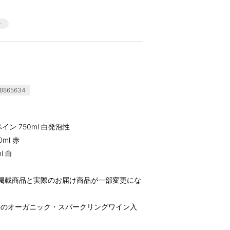
8865634
ン 750ml 白発泡性
ml 赤
l 白
掲載商品と実際のお届け商品が一部変更にな
法のオーガニック・スパークリングワイン入