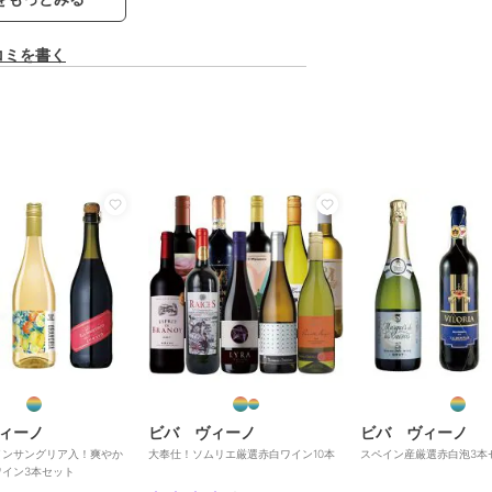
コミを書く
ィーノ
ビバ ヴィーノ
ビバ ヴィーノ
インサングリア入！爽やか
大奉仕！ソムリエ厳選赤白ワイン10本
スペイン産厳選赤白泡3本
ワイン3本セット