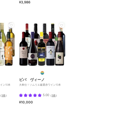
¥3,986
ビバ ヴィーノ
イン10本
大奉仕！ソムリエ厳選赤ワイン10本
5.00
（
1件
）
（
1件
）
¥10,000