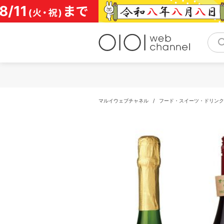
コ
ン
テ
ン
ツ
へ
ス
キ
ッ
プ
マルイウェブチャネル
/
フード・スイーツ・ドリンク