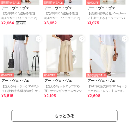
期間限定SALE
期間限定SALE
60%OFF
アー・ヴェ・ヴェ
アー・ヴェ・ヴェ
アー・ヴェ・ヴェ
［支持率NO.1/接触冷感/速
［支持率NO.1/接触冷感/速
【接触冷感/洗える/イージーケ
乾/UVカット/イージーケア］
乾/UVカット/イージーケア］
ア】美ラクるイージーテーパ
¥2,964
¥3,952
¥1,975
イージーテーパードパンツ
イージーテーパードパンツ
ードパンツ
再入荷
【WEB限定】
60%OFF
60%OFF
期間限定SALE
アー・ヴェ・ヴェ
アー・ヴェ・ヴェ
アー・ヴェ・ヴェ
【洗える/イージーケア/UVカ
【洗える/セットアップ対応
【WEB限定/支持率NO.1/イージ
ット/接触冷感/吸水速乾】サマ
可】サテンギャザースカンツ
ーケア/ストレッチ】スッキリ
¥3,515
¥2,195
¥2,608
ーストレッチクロップドパン
見えテーパードパンツ
ツ
もっとみる