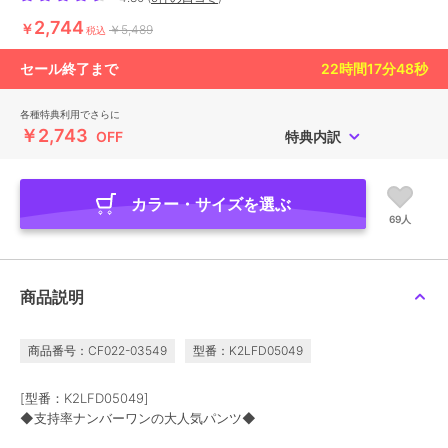
2,744
￥
￥5,489
税込
セール終了まで
22
時間
17
分
46
秒
各種特典利用でさらに
￥2,743
OFF
特典内訳
カラー・サイズを選ぶ
69人
商品説明
商品番号：CF022-03549
型番：K2LFD05049
[型番：K2LFD05049]
◆支持率ナンバーワンの大人気パンツ◆