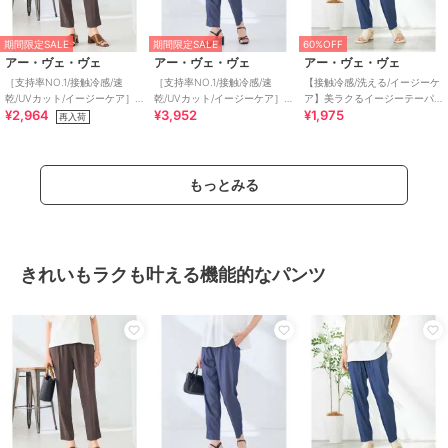
期間限定SALE
期間限定SALE
60%OFF
アー・ヴェ・ヴェ
アー・ヴェ・ヴェ
アー・ヴェ・ヴェ
［支持率NO.1/接触冷感/速
［支持率NO.1/接触冷感/速
【接触冷感/洗える/イージーケ
乾/UVカット/イージーケア］
乾/UVカット/イージーケア］
ア】美ラクるイージーテーパ
¥2,964
¥3,952
¥1,975
イージーテーパードパンツ
イージーテーパードパンツ
ードパンツ
再入荷
【WEB限定】
もっとみる
きれいもラクも叶える機能的なパンツ