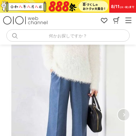
コ
ン
テ
ン
ツ
へ
何かお探しですか？
ス
キ
ッ
プ