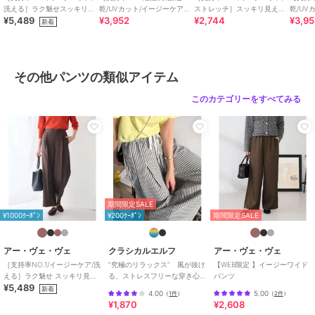
透け感：なし
洗える］ラク魅せスッキリ見
乾/UVカット/イージーケア］
ストレッチ］スッキリ見えワ
乾/UV
¥5,489
¥3,952
¥2,744
¥3,9
えワイドパンツ【WEB限定】
イージーワイドパンツ
イドパンツ
スッキ
新着
裏地：なし
伸縮性：あり（ブルーのみなし）
光沢感：なし
生地の厚さ：ふつう
その他パンツの類似アイテム
--------------------
このカテゴリーをすべてみる
≪お気に入り登録機能の使い方≫
■商品のお気に入り登録（ハートマークをクリック）
再入荷通知や値下げ等、お得なご案内を受けることができます。
--------------------
期間限定SALE
¥1000ｸｰﾎﾟﾝ
¥200ｸｰﾎﾟﾝ
期間限定SALE
※商品画像は、光の当たり具合やパソコンな
どの閲覧環境により
実際の色味と異なって見える場合がございます。
アー・ヴェ・ヴェ
クラシカルエルフ
アー・ヴェ・ヴェ
商品の色味の目安は商品単体の画像をご参照ください。
［支持率NO.1/イージーケア/洗
”究極のリラックス” 風が抜け
【WEB限定 】イージーワイド
える］ラク魅せ スッキリ見え
る、ストレスフリーな穿き心
パンツ
¥5,489
ワイド パンツ
地。サッカー素材タックワイ
新着
※34(XSサイズ)・42(XLサイズ)はWEB・一部限定店舗での販売です。
4.00
5.00
（
1件
）
（
2件
）
ドカーブパンツ
¥1,870
¥2,608