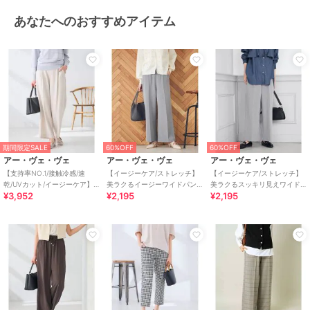
/
ワイド・バギー
/
フレア・ブー
あなたへのおすすめアイテム
ツカット
/
ストレートパンツ
/
ハイライズ
/
アウトドア
/
セレ
モニー・入学式・卒業式
その他パンツ
ポリエステル素材
/
無地
/
洗え
る
/
吸水速乾加工
/
ストレッチ
/
ワイド・バギー
/
フレア・ブー
ツカット
/
ストレートパンツ
/
期間限定SALE
60%OFF
60%OFF
ハイライズ
/
アウトドア
/
セレ
アー・ヴェ・ヴェ
アー・ヴェ・ヴェ
アー・ヴェ・ヴェ
モニー・入学式・卒業式
【支持率NO.1/接触冷感/速
【イージーケア/ストレッチ】
【イージーケア/ストレッチ】
乾/UVカット/イージーケア】
美ラクるイージーワイドパン
美ラクるスッキリ見えワイド
原産国
ミャンマー
¥3,952
¥2,195
¥2,195
スッキリ見えワイドパンツ
ツ
パンツ