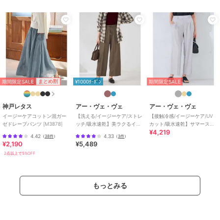
期間限定セール開催中
ブランド
アー・ヴェ・ヴェ
ショップ
アー・ヴェ・ヴェ
商品カテゴリ
パンツ
／
その他パンツ
性別タイプ
レディース
期間限定SALE
まとめ割
¥1000ｸｰﾎﾟﾝ
期間限定SALE
パンツ
／
その他パンツ
カラー
ブルー、ライトカーキ、グレー、
神戸レタス
アー・ヴェ・ヴェ
アー・ヴェ・ヴェ
ブラック
イージーケアコットン混ガー
【洗える/イージーケア/ストレ
【接触冷感/イージーケア/UV
ゼドレープパンツ [M3878]
ッチ/吸水速乾】美ラクるイー
カット/吸水速乾】サマースト
サイズ
XS,S,M,L,XL
¥4,219
ジーワイドパンツ
レッチワイドパンツ
4.42
4.33
（
38件
）
（
3件
）
素材
ライトカーキ/ブルー/グレー/ブラ
¥2,190
¥5,489
ック：55番色 ポリエステル 100%
2点以上で5%OFF
36/92/94番色 ポリエステル 95% ポ
リウレタン 5%
商品のお取り扱い方法
もっとみる
特徴
パンツ
ポリエステル素材
/
無地
/
洗え
る
/
吸水速乾加工
/
ストレッチ