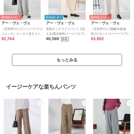
期間限定SALE
¥1000ｸｰﾎﾟﾝ
期間限定SALE
アー・ヴェ・ヴェ
アー・ヴェ・ヴェ
アー・ヴェ・ヴェ
［支持率NO.1/イージーケア/ス
遮熱タックワイドパンツ【洗
［支持率NO.1/接触冷感/速
トレッチ］スッキリ見えスト
える/吸水速乾/イージーケア/接
乾/UVカット/イージーケア］
¥2,744
¥6,589
¥3,952
レートパンツ
触冷感】
スッキリ見えストレートパン
新着
ツ
もっとみる
イージーケアな楽ちんパンツ