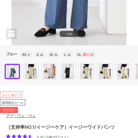
1/49
ブルー
XS
×
S
△
M
△
L
△
XL
残り1点
さらに値下げ
期間限定セール
50%OFF
アー・ヴェ・ヴェ
［支持率NO.1/イージーケア］イージーワイドパンツ
4.80
(
5件の口コミ
)