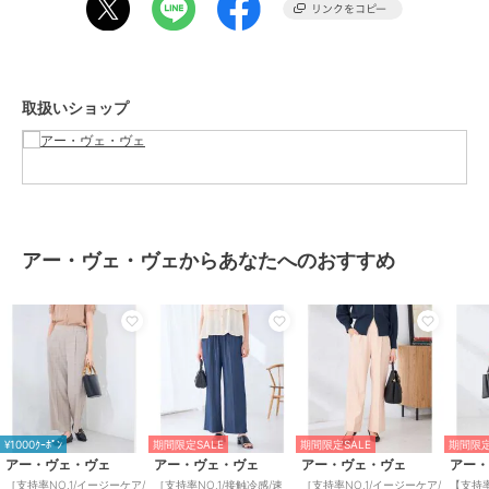
【支持率No.1シリーズ】
・スッキリ見えストレートパンツ：K2LFD02049
・スッキリ見えワイドパンツ：K2LFD03049
取扱いショップ
・イージーテーパードパンツ：K2LFD04049
・イージーワイドパンツ：K2LFD05049
【WEB限定/支持率No.1シリーズ】
・スッキリ見えウエストハトメテーパードパンツ：K6LFD70049
・スッキリ見えウエストハトメワイドパンツ：K6LFD71049
アー・ヴェ・ヴェからあなたへのおすすめ
XXSサイズ：K3LFD05049
--------------------
着用シーズン
春：◎ 夏：○ 秋：○ 冬：×
¥1000ｸｰﾎﾟﾝ
期間限定SALE
期間限定SALE
期間限定
--------------------
アー・ヴェ・ヴェ
アー・ヴェ・ヴェ
アー・ヴェ・ヴェ
アー
［支持率NO.1/イージーケア/
［支持率NO.1/接触冷感/速
［支持率NO.1/イージーケア/
【支持率