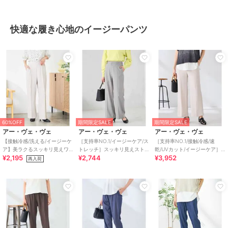
快適な履き心地のイージーパンツ
60%OFF
期間限定SALE
期間限定SALE
アー・ヴェ・ヴェ
アー・ヴェ・ヴェ
アー・ヴェ・ヴェ
【接触冷感/洗える/イージーケ
［支持率NO.1/イージーケア/ス
［支持率NO.1/接触冷感/速
ア】美ラクるスッキリ見えワ
トレッチ］スッキリ見えスト
乾/UVカット/イージーケア］
¥2,195
¥2,744
¥3,952
イドパンツ
レートパンツ
スッキリ見えストレートパン
再入荷
ツ