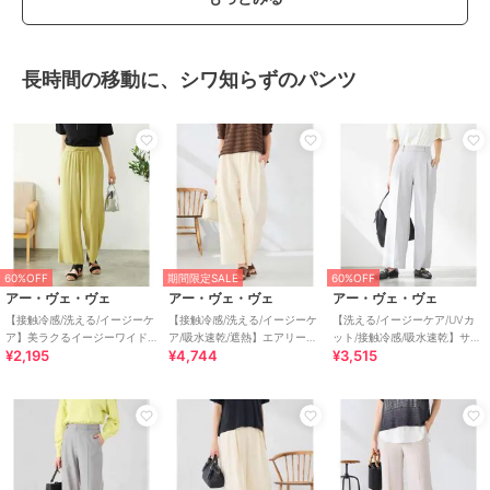
長時間の移動に、シワ知らずのパンツ
60%OFF
期間限定SALE
60%OFF
アー・ヴェ・ヴェ
アー・ヴェ・ヴェ
アー・ヴェ・ヴェ
【接触冷感/洗える/イージーケ
【接触冷感/洗える/イージーケ
【洗える/イージーケア/UVカ
ア】美ラクるイージーワイド
ア/吸水速乾/遮熱】エアリーワ
ット/接触冷感/吸水速乾】サマ
¥2,195
¥4,744
¥3,515
パンツ
イドパンツ
ーストレッチワイドパンツ