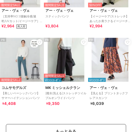
期間限定SALE
期間限定SALE
50%OFF
アー・ヴェ・ヴェ
アー・ヴェ・ヴェ
アー・ヴェ・ヴェ
［支持率NO.1/接触冷感/速
スティックパンツ
【イージーケア/ストレッチ】
乾/UVカット/イージーケア］
あったか美ラクるイージーチ
¥2,964
¥3,804
¥2,994
イージーワイドパンツ【WEB
ェックワイドパンツ
再入荷
限定】
PR
PR
PR
期間限定SALE
期間限定SALE
¥1000ｸｰﾎﾟﾝ
¥1000ｸｰﾎﾟﾝ
コムサモデルズ
MK ミッシェルクラン
アー・ヴェ・ヴェ
【美しいベーシックパンツ】
[撥水/洗える]ストレッチツイル
【洗える】プリントタックフ
サマーハイテンションパンツ
プルオンワイドパンツ
レアスカンツ
4,408
9,350
6,039
¥
¥
¥
もっとみる