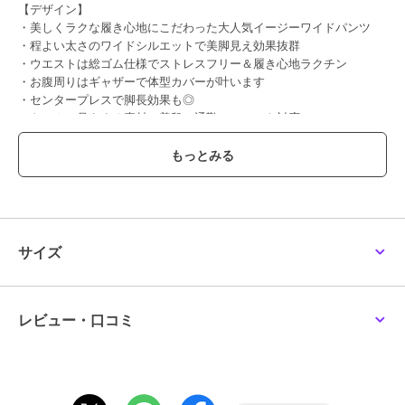
【デザイン】
・美しくラクな履き心地にこだわった大人気イージーワイドパンツ
・程よい太さのワイドシルエットで美脚見え効果抜群
・ウエストは総ゴム仕様でストレスフリー＆履き心地ラクチン
・お腹周りはギャザーで体型カバーが叶います
・センタープレスで脚長効果も◎
・きちんと見えする素材で普段～通勤シーンにも対応
・柔らかい風合いにブラッシュアップし、さらに穿きやすくなりまし
た
・好みで選べるカラバリ＆ウエスト仕様＆シルエット
【素材】
・履いても洗ってもしわが気にならないイージーケア
・ご家庭の洗濯機で洗っていただけるので、ケアも楽チン
サイズ
・ストレッチ素材で履き心地抜群（ブルーのみストレッチなし）
・毛玉になりにくい素材を使用
・さらっとした柔らかい風合いで穿きやすい
レビュー・口コミ
【コーディネート】
カジュアルなスウェットやTシャツからフェミニンなニットやブラウ
スまで、着こなしの幅が広いアイテム。
ベーシックカラーは汎用性抜群でお仕事着に愛用している方も多数。