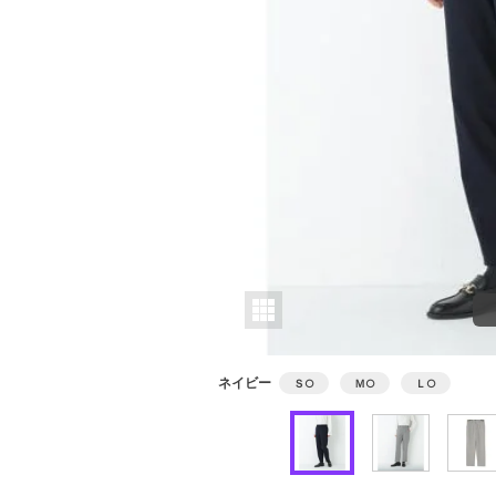
ネイビー
Ｓ
○
Ｍ
○
Ｌ
○