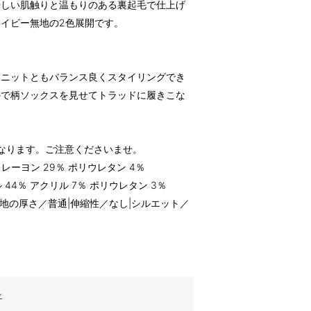
優しい肌触りと温もりのある裏起毛で仕上げ
イビー無地の2色展開です。
るニットともバランス良くスタイリングでき
ので柄ソックスを見せてトラッドに履きこな
なります。ご注意くださいませ。
レーヨン 29％ ポリウレタン 4％
 44％ アクリル 7％ ポリウレタン 3％
生地の厚さ／普通|伸縮性／なし|シルエット／
ン