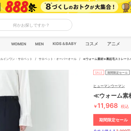
何かお探しですか？
コスメ
アニメ
KIDS＆BABY
WOMEN
MEN
ールインワン・サロペット
/
サロペット・オーバーオール
/
≪ウォーム素材≫裏起毛ストレート
SALE
期間限定セール
ヒューマンウーマン
≪ウォーム素
11,968
￥
税込
期間限定セール