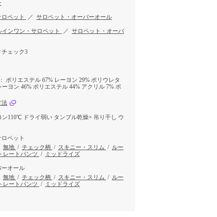
ン
サロペット
／
サロペット・オーバーオール
ルインワン・サロペット
／
サロペット・オーバ
チェック3
 ポリエステル 67% レーヨン 29% ポリウレタ
レーヨン 46% ポリエステル 44% アクリル 7% ポ
方法
ロン110℃ ドライ弱い タンブル乾燥× 吊り干し ウ
サロペット
/
無地
/
チェック柄
/
スキニー・スリム
/
ルー
トレートパンツ
/
ミッドライズ
バーオール
/
無地
/
チェック柄
/
スキニー・スリム
/
ルー
トレートパンツ
/
ミッドライズ