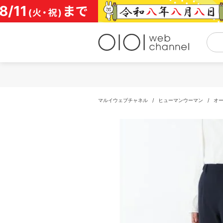
コ
ン
テ
ン
ツ
へ
ス
キ
ッ
プ
マルイウェブチャネル
/
ヒューマンウーマン
/
オ