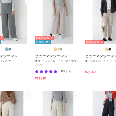
LE
期間限定SALE
¥1888ｸｰﾎﾟﾝ
期間限定SALE
ンウーマン
ヒューマンウーマン
ヒューマンウーマ
ートパンツ
◆コットンポリレーヨンリネンマリン
◆ピケストレッチピーチパ
パンツ
5.00
（
1件
）
¥7,947
¥11,781