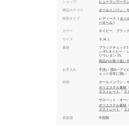
ショップ
ヒューマンウーマ
商品カテゴリ
オールインワン・
性別タイプ
レディース
(
オー
ーオール
)
カラー
ネイビー、ブラック
サイズ
Ｓ,Ｍ,Ｌ
素材
ブラックチェック3：
ン 4% ネイビー： 
リウレタン 3%
商品のお取り扱い
お手入れ
手洗い 漂白× アイ
ェット非常に弱い
特徴
オールインワン・
ポリエステル素材
ズストレート
/
ス
サロペット・オー
ポリエステル素材
ズストレート
/
ス
原産国
中国製