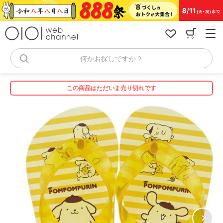
コ
ン
テ
ン
ツ
へ
何かお探しですか？
ス
キ
ッ
この商品はただいま売り切れです
プ