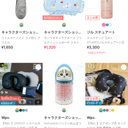
まとめ割
キャラクターズショップ ラフラフ
キャラクターズショップ ラフラフ
キャラクターズショップ ラフラフ
期間限定SALE
トイストーリー 湯たん
ちいかわ ハート型ファ
ちいかわ インテリアマ
ぽ マスコット エイリア
ブリックミラー ちいか
ット ハチワレリボン BL
キャラクターズショップ ラフラフ
キャラクターズショップ ラフラフ
ジル スチュアート
ン あたたか
わピーチ
2,200
3,080
2,640
¥
¥
¥
リトルマーメイド ツメ切り ア
サンリオキャラクターズ フリ
エコステック【JILL
リエル
ルティッシュポーチ スカイブ
STUART(ジルスチュアート)】
¥1,650
¥1,320
¥3,300
ルーチェリーケーキ
3点以上で8%OFF
キャラクターズショップ ラフラフ
キャラクターズショップ ラフラフ
キャラクターズショップ ラフラフ
ミッフィー 歯ブラシス
ズートピア2 3WAYクー
ハローキティ ICE LOOP
タンドW おすわりミッフ
ルファン
Mサイズ
まとめ割
期間限定SALE
ィー レッド
1,012
5,808
2,420
¥
¥
¥
¥300ｸｰﾎﾟﾝ
¥300ｸｰﾎﾟﾝ
Wpc.
キャラクターズショップ ラフラフ
Wpc.
【Wpc.】ONDOO トラベルネ
mofusand パックンめんぼう
【Wpc.】エアポンプ式 ネック
ックピロー エアポンプ式 首枕
サメにゃん
ピロー 首枕 携帯枕 エア枕 コ