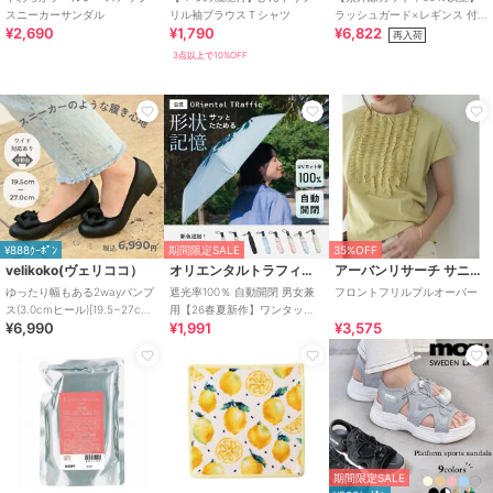
スニーカーサンダル
リル袖ブラウスＴシャツ
ラッシュガード×レギンス 付
¥2,690
¥1,790
¥6,822
き タンキニ
再入荷
3点以上で10%OFF
¥888ｸｰﾎﾟﾝ
期間限定SALE
35%OFF
velikoko(ヴェリココ）
オリエンタルトラフィック
アーバンリサーチ サニーレーベル
ゆったり幅もある2wayパンプ
遮光率100％ 自動開閉 男女兼
フロントフリルプルオーバー
ス(3.0cmヒール)[19.5~27cm]
用【26春夏新作】ワンタッチ
¥6,990
¥1,991
¥3,575
ラクチンきれいシューズ
晴雨兼用 折りたたみ傘 /G-
0601
期間限定SALE