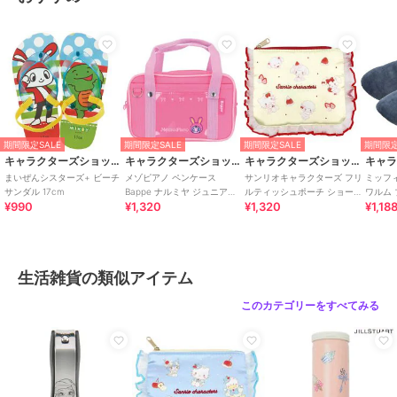
すべての生活雑貨
／
生活雑貨
期間限定SALE
カラー
＊＊
キャラクターズショップ ラフラフ
キャラクターズショップ ラフラフ
キャラクターズショップ ラフラフ
ちいかわ 巾着弁当袋
くまのプーさん アイマ
ハローキティ カラビナ
サイズ
★★
スク&巾着セット リラク
付きminiファン 日焼けキ
1,100
¥
ゼーション
ティ
1,584
2,178
¥
¥
期間限定SALE
期間限定SALE
期間限定SALE
期間限定
キャラクターズショップ ラフラフ
キャラクターズショップ ラフラフ
キャラクターズショップ ラフラフ
まいぜんシスターズ+ ビーチ
メゾピアノ ペンケース
サンリオキャラクターズ フリ
ミッフ
サンダル 17cm
Bappe ナルミヤ ジュニア
ルティッシュポーチ ショート
ワルム
¥990
¥1,320
¥1,320
¥1,18
After school
ケーキ スウィートケーキコレ
クション
キャラクターズショップ ラフラフ
キャラクターズショップ ラフラフ
キャラクターズショップ ラフラフ
にこにこぷん ハンドソ
パンどろぼう 救急ばん
水森亜土 テッシュポー
生活雑貨の類似アイテム
ープ
そうこうM 100枚入
チ フレンズ
880
1,650
2,640
¥
¥
¥
このカテゴリーをすべてみる