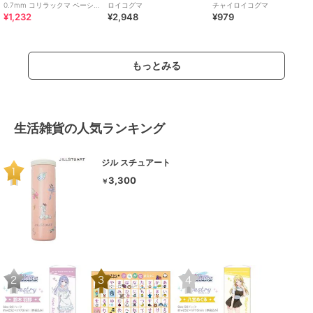
0.7mm コリラックマ ベーシッ
ロイコグマ
チャイロイコグマ
¥1,232
¥2,948
¥979
クリラックマ
もっとみる
生活雑貨の人気ランキング
ジル スチュアート
3,300
￥