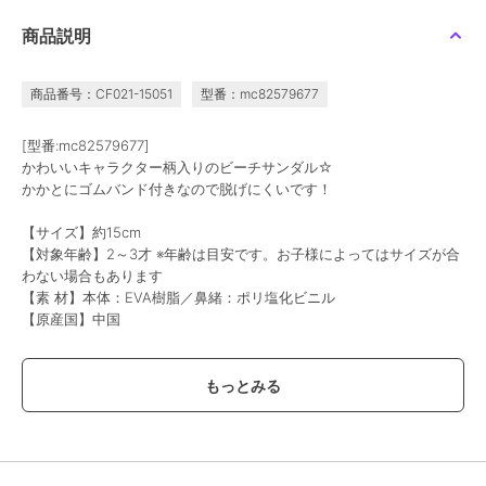
ちいかわ 歯ブラシスタ
ちいかわ ランチクロス
パンどろぼうティッシュ
商品説明
ンド ちいかわ
フェアリーフラワー
ポーチ ブラウン
880
880
1,650
¥
¥
¥
商品番号：CF021-15051
型番：mc82579677
[型番:mc82579677]
かわいいキャラクター柄入りのビーチサンダル☆
かかとにゴムバンド付きなので脱げにくいです！
【サイズ】約15cm
キャラクターズショップ ラフラフ
キャラクターズショップ ラフラフ
キャラクターズショップ ラフラフ
【対象年齢】2～3才 ※年齢は目安です。お子様によってはサイズが合
ハローキティ 耳付きス
パンどろぼう 救急ばん
シナモロール キャリー
わない場合もあります
タンドファン
そうこうM 50枚入
ケースベルト ウォータ
【素 材】本体：EVA樹脂／鼻緒：ポリ塩化ビニル
ーシナモン
3,278
990
1,980
¥
¥
¥
【原産国】中国
※足のサイズに合ったものを使用してください。ケガ、破損の原因と
なります。