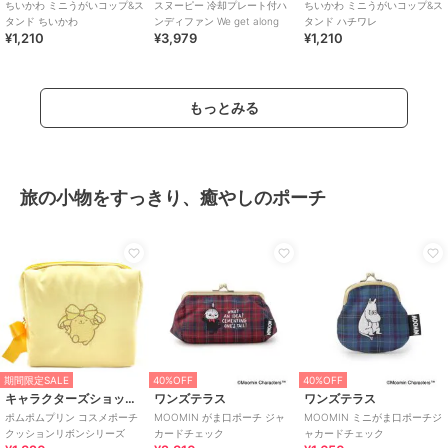
ちいかわ ミニうがいコップ&ス
スヌーピー 冷却プレート付ハ
ちいかわ ミニうがいコップ&ス
タンド ちいかわ
ンディファン We get along
タンド ハチワレ
¥1,210
¥3,979
¥1,210
もっとみる
旅の小物をすっきり、癒やしのポーチ
期間限定SALE
40%OFF
40%OFF
キャラクターズショップ ラフラフ
ワンズテラス
ワンズテラス
ポムポムプリン コスメポーチ
MOOMIN がま口ポーチ ジャ
MOOMIN ミニがま口ポーチジ
クッションリボンシリーズ
カードチェック
ャカードチェック