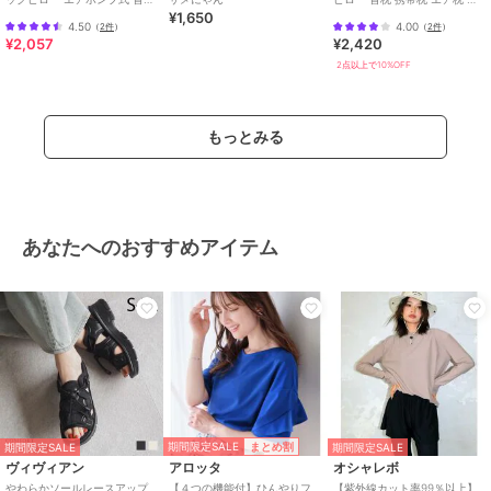
¥1,650
携帯枕 コンパクト 収納袋付き
ンパクト エアー 飛行機 洗濯可
4.50
4.00
（
2件
）
（
2件
）
能
¥2,057
¥2,420
2点以上で10%OFF
もっとみる
あなたへのおすすめアイテム
期間限定SALE
まとめ割
期間限定SALE
期間限定SALE
ヴィヴィアン
アロッタ
オシャレボ
やわらかソールレースアップ
【４つの機能付】ひんやりフ
【紫外線カット率99％以上】