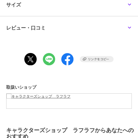
【価格改定のお知らせ】
サイズ
キャラクターズショップ ラフラフ
キャラクターズショップ ラフラフ
キャラクターズショップ ラフラフ
こちらの商品は価格改定を実施させていただきます。
ちいかわ ミニうがいコ
ちいかわ ミニうがいコ
ムーミン 湯たんぽ マス
お届けする商品についているタグが旧価格の場合がございますが
ップ&スタンド ハチワレ
ップ&スタンド うさぎ
コット あたたか ムーミ
現在表示されているサイト表示価格が正しい販売価格です｡
ンやしき
1,210
1,210
2,200
¥
¥
¥
予めご了承いただきますよう､お願い申し上げます｡
レビュー・口コミ
※画像はあくまでも商品イメージになります。
実際の商品と色や仕様が異なる場合がありますので、予め御了承くだ
さい。
この商品は、不良品のみ返品を承ります
期間限定SALE
キャラクターズショップ ラフラフ
キャラクターズショップ ラフラフ
キャラクターズショップ ラフラフ
ブランド
キャラクターズショップ ラフラ
パンどろぼう ジェル冷
いしよわちゃん ティッ
ちいかわ オイテミルラ
取扱いショップ
フ
えシート 16枚入
シュケースポーチ 後輩
イト モモンガ
ちゃん登場
990
1,584
4,180
¥
¥
¥
ショップ
キャラクターズショップ ラフラ
フ
商品カテゴリ
すべての生活雑貨
／
生活雑貨
性別タイプ
レディース
すべての生活雑貨
／
生活雑貨
キャラクターズショップ ラフラフからあなたへの
メンズ
おすすめ