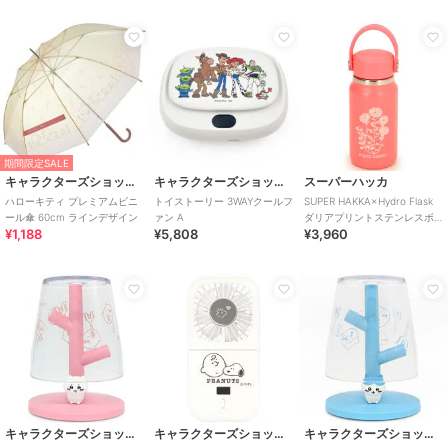
期間限定SALE
キャラクターズショップ ラフラフ
キャラクターズショップ ラフラフ
スーパーハッカ
ハローキティ プレミアムビニ
トイストーリー 3WAYクールフ
SUPER HAKKA×Hydro Flask
ール傘 60cm ラインデザイン
ァン A
ダリアプリントステンレスボ
¥1,188
¥5,808
¥3,960
トル 200
キャラクターズショップ ラフラフ
キャラクターズショップ ラフラフ
キャラクターズショップ ラフラフ