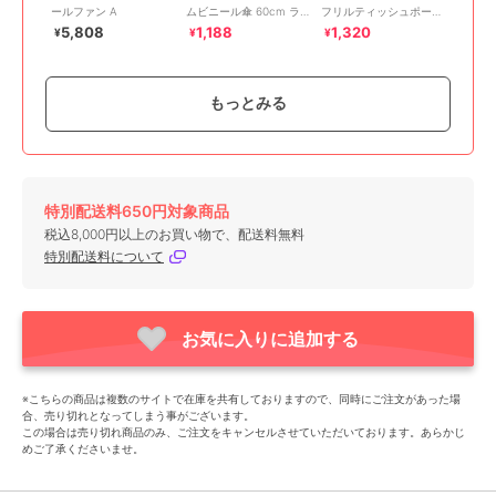
ールファン A
ムビニール傘 60cm ラ
フリルティッシュポーチ
インデザイン
ショートケーキ スウィ
5,808
1,188
1,320
¥
¥
¥
ートケーキコレクション
もっとみる
期間限定SALE
特別配送料650円対象商品
キャラクターズショップ ラフラフ
キャラクターズショップ ラフラフ
キャラクターズショップ ラフラフ
税込8,000円以上のお買い物で、配送料無料
スヌーピー 冷却プレー
ちいかわ ミニうがいコ
サンリオキャラクターズ
特別配送料について
ト付ハンディファン We
ップ&スタンド ちいかわ
フリルティッシュポーチ
get along
スカイブルーチェリーケ
3,979
1,210
1,320
¥
¥
¥
ーキ
お気に入りに追加する
※こちらの商品は複数のサイトで在庫を共有しておりますので、同時にご注文があった場
合、売り切れとなってしまう事がございます。
この場合は売り切れ商品のみ、ご注文をキャンセルさせていただいております。あらかじ
めご了承くださいませ。
キャラクターズショップ ラフラフ
キャラクターズショップ ラフラフ
キャラクターズショップ ラフラフ