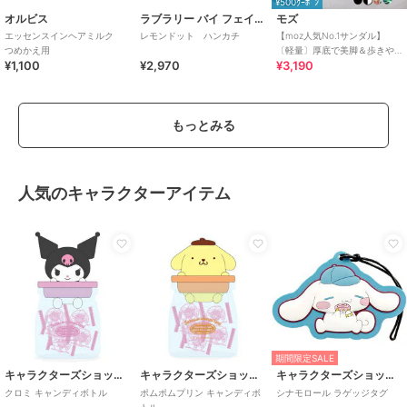
¥500ｸｰﾎﾟﾝ
オルビス
ラブラリー バイ フェイラー
モズ
エッセンスインヘアミルク
レモンドット ハンカチ
【moz人気No.1サンダル】
つめかえ用
〔軽量〕厚底で美脚＆歩きや
¥1,100
¥2,970
¥3,190
すい！疲れにくいフィット感
のスポーツサンダル
もっとみる
人気のキャラクターアイテム
期間限定SALE
キャラクターズショップ ラフラフ
キャラクターズショップ ラフラフ
キャラクターズショップ ラフラフ
クロミ キャンディボトル
ポムポムプリン キャンディボ
シナモロール ラゲッジタグ
トル