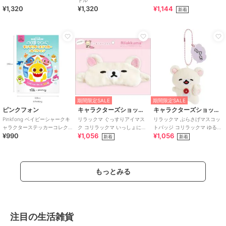
¥1,320
¥1,320
¥1,144
新着
期間限定SALE
期間限定SALE
ピンクフォン
キャラクターズショップ ラフラフ
キャラクターズショップ ラフラフ
Pinkfong ベイビーシャークキ
リラックマ ぐっすりアイマス
リラックマ ぶらさげマスコッ
ャラクターステッカーコレク
ク コリラックマ いっしょにす
トバッジ コリラックマ ゆるゆ
¥990
¥1,056
¥1,056
ション
やすやシリーズ
るぽかぽか
新着
新着
もっとみる
注目の生活雑貨