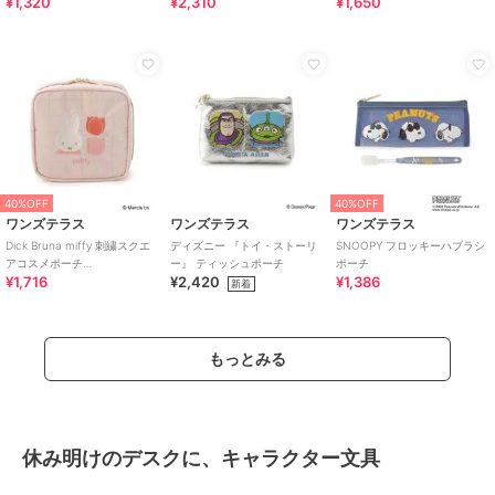
¥1,320
¥2,310
¥1,650
40%OFF
40%OFF
ワンズテラス
ワンズテラス
ワンズテラス
Dick Bruna miffy 刺繍スクエ
ディズニー 『トイ・ストーリ
SNOOPY フロッキーハブラシ
アコスメポーチ
ー』 ティッシュポーチ
ポーチ
¥1,716
¥2,420
¥1,386
strawberry&tulip
新着
もっとみる
休み明けのデスクに、キャラクター文具