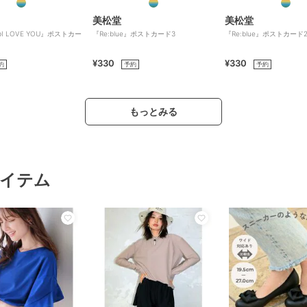
美松堂
美松堂
 LOVE YOU』ポストカー
『Re:blue』ポストカード3
『Re:blue』ポストカード
¥330
¥330
約
予約
予約
もっとみる
イテム