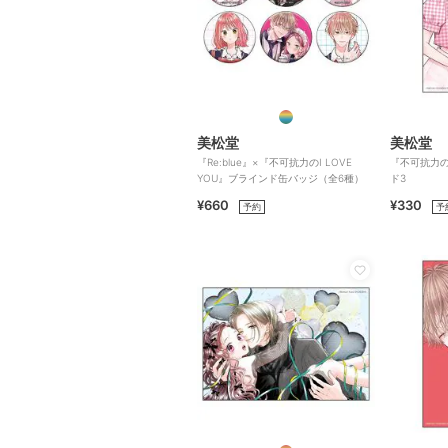
美松堂
美松堂
『Re:blue』×『不可抗力のI LOVE
『不可抗力のI
YOU』ブラインド缶バッジ（全6種）
ド3
¥660
¥330
予約
予