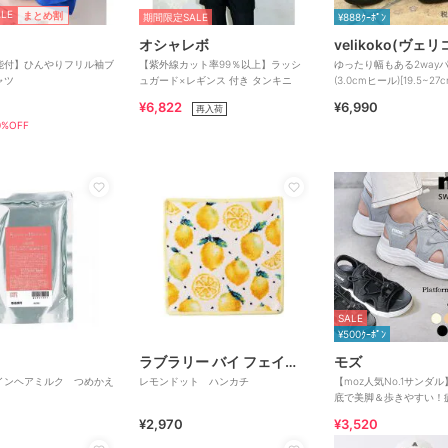
LE
まとめ割
期間限定SALE
¥888ｸｰﾎﾟﾝ
オシャレボ
velikoko(ヴェ
能付】ひんやりフリル袖ブ
【紫外線カット率99％以上】ラッシ
ゆったり幅もある2way
ャツ
ュガード×レギンス 付き タンキニ
(3.0cmヒール)[19.5~2
きれいシューズ
¥6,822
¥6,990
再入荷
%OFF
SALE
¥500ｸｰﾎﾟﾝ
ラブラリー バイ フェイラー
モズ
インヘアミルク つめかえ
レモンドット ハンカチ
【moz人気No.1サンダ
底で美脚＆歩きやすい！
ィット感のスポーツサン
¥2,970
¥3,520