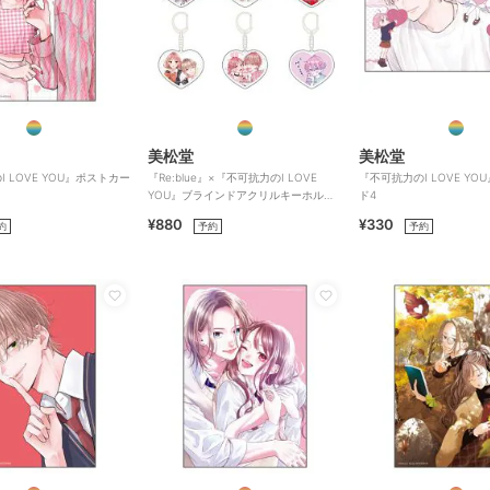
美松堂
美松堂
 LOVE YOU』ポストカー
『Re:blue』×『不可抗力のI LOVE
『不可抗力のI LOVE Y
YOU』ブラインドアクリルキーホルダ
ド4
ー（全6種）
¥880
¥330
約
予約
予約