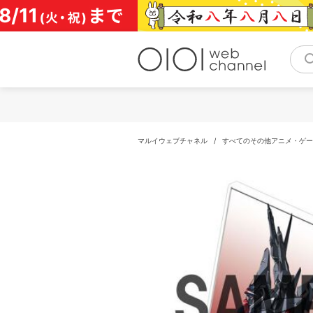
コ
ン
テ
ン
ツ
へ
ス
キ
ッ
プ
マルイウェブチャネル
/
すべてのその他アニメ・ゲー