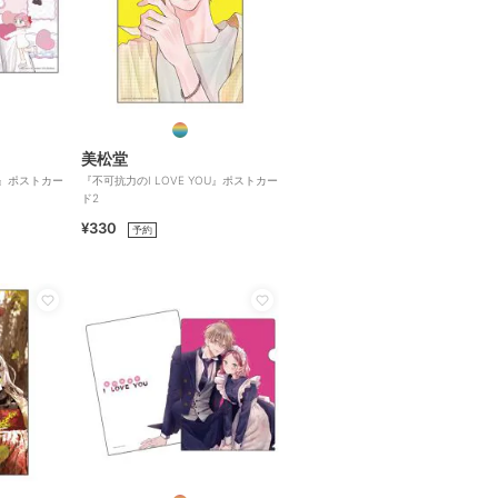
美松堂
OU』ポストカー
『不可抗力のI LOVE YOU』ポストカー
ド2
¥330
予約