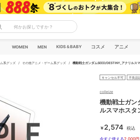
何かお探しですか？
コスメ
アニメ
KIDS＆BABY
WOMEN
MEN
ム系グッズ
/
その他アニメ・ゲーム系グッズ
/
機動戦士ガンダムSEED/DESTINY_アクリル
キャンセル不可
不良品
colleize
機動戦士ガンダム
ルスマホスタ
2,574
￥
税込
今すぐ使える
2,000円