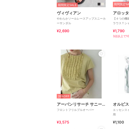
期間限定SA
期間限定SALE
ヴィヴィアン
アロッタ
やわらかソールレースアップスニーカ
【４つの機
ーサンダル
ラウスＴシ
¥2,690
¥1,790
3点以上で10
35%OFF
アーバンリサーチ サニーレーベル
オルビス
フロントフリルプルオーバー
エッセンス
用
¥3,575
¥1,100