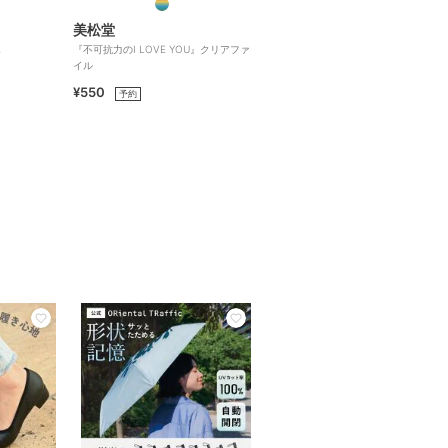
美松堂
2
『不可抗力のI LOVE YOU』クリアファ
イル
¥550
予約