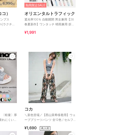
期間限定SALE
リココ）
オリエンタルトラフィック
パンプス
遮光率100％ 自動開閉 男女兼用【26
7cm]ラクチン
春夏新作】ワンタッチ 晴雨兼用 折り
たたみ傘 /G-0601
¥1,991
コカ
ル】〔軽量〕厚
＼新色登場／【西山茉希様着用】ウェ
疲れにくいフ
ーブプリーツパンツ 全12色 / セルフ
ダル
カット可能
¥1,690
再入荷