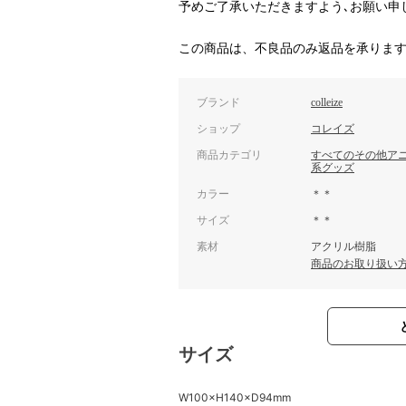
予めご了承いただきますよう､お願い申
この商品は、不良品のみ返品を承りま
ブランド
colleize
ショップ
コレイズ
商品カテゴリ
すべてのその他ア
系グッズ
カラー
＊＊
サイズ
＊＊
素材
アクリル樹脂
商品のお取り扱い
サイズ
W100×H140×D94mm