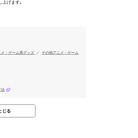
し上げます｡
す
ニメ・ゲーム系グッズ
／
その他アニメ・ゲーム
方法
とじる