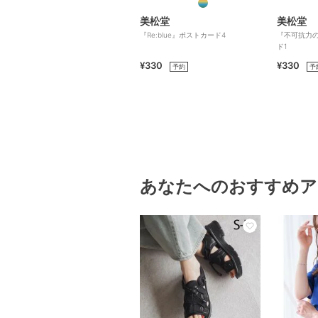
美松堂
美松堂
『Re:blue』ポストカード4
『不可抗力のI
ド1
¥330
¥330
予約
予
あなたへのおすすめア