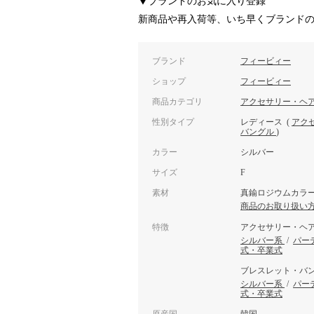
▼ブランドのお気に入り登録
新商品や再入荷等、いち早くブランド
ブランド
フィービィー
ショップ
フィービィー
商品カテゴリ
アクセサリー・ヘ
性別タイプ
レディース
(
アク
バングル
)
カラー
シルバー
サイズ
F
素材
真鍮ロジウムカラ
商品のお取り扱い
特徴
アクセサリー・ヘ
シルバー系
/
パー
式・卒業式
ブレスレット・バ
シルバー系
/
パー
式・卒業式
原産国
韓国