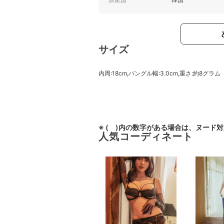
サイズ
内周:18cm,バングル幅:3.0cm,重さ:約8グラム
※ ( )内の数字がある場合は、ヌード
人気コーディネート