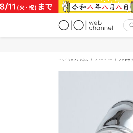
コ
ン
テ
ン
ツ
へ
ス
キ
ッ
プ
マルイウェブチャネル
/
フィービィー
/
アクセサ