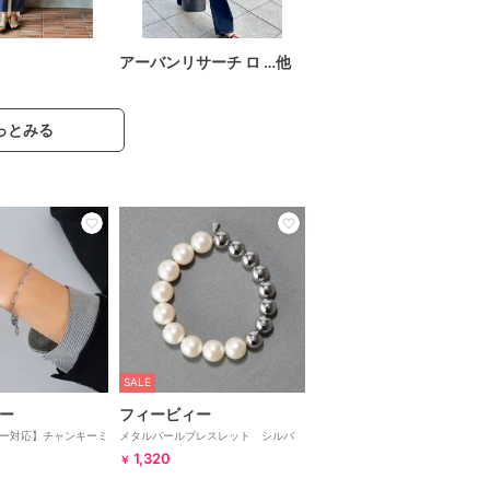
アーバンリサーチ ロ …他
っとみる
SALE
ー
フィービィー
ー対応】チャンキーミ
メタルパールブレスレット シルバ
ブレスレット シルバ
ー 結婚式/入学式/卒業式/七五三/セ
1,320
￥
ステンレス
レモニー/母の日/お花見