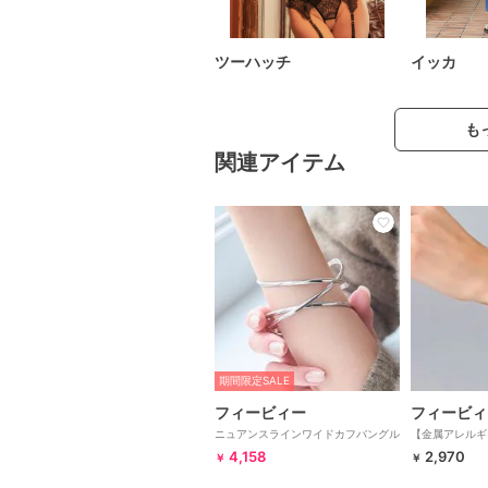
ツーハッチ
イッカ
も
関連アイテム
期間限定SALE
フィービィー
フィービィ
ニュアンスラインワイドカフバングル
【金属アレルギ
シルバー
ックスチェーン
4,158
2,970
￥
￥
ー/サージカル