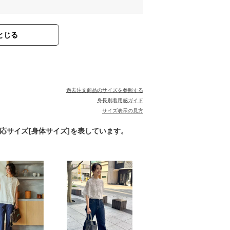
とじる
過去注文商品のサイズを参照する
身長別着用感ガイド
サイズ表示の見方
対応サイズ[身体サイズ]を表しています。