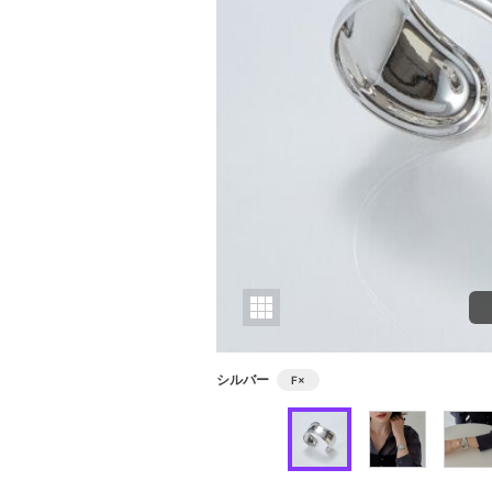
シルバー
F
×