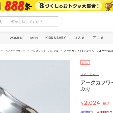
何かお探しですか？
コスメ
アニメ
KIDS＆BABY
WOMEN
MEN
リー・ヘアアクセサリー
/
ブレスレット・バングル
/
アークカフワイドバングル シルバー/大ぶ
SALE
フィービィー
アークカフワ
ぶり
2,024
￥
税込
期間限定！
4,000円
ク