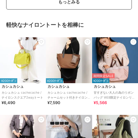
もっとみる
軽快なナイロントートを相棒に
期間限定SALE
¥200ｸｰﾎﾟﾝ
¥200ｸｰﾎﾟﾝ
¥200ｸｰﾎﾟﾝ
カシュカシュ
カシュカシュ
カシュカシュ
カシュカシュ cachecache /
カシュカシュ cachecache /
甘すぎない大人の為のリボン
ナイロンスクエア2wayトート
チャームセット付きナイロン
バッグ WEB限定ナイロンリボ
¥6,490
¥7,590
¥5,566
2wayトートバッグ
ントートバッグS 別注アイテム