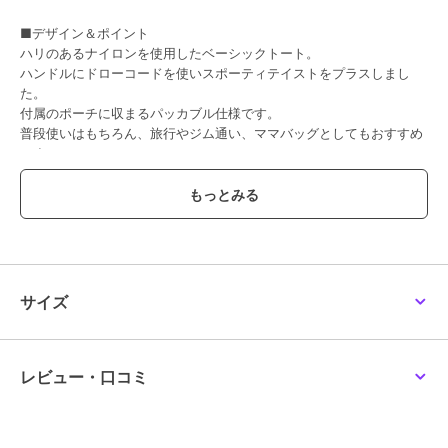
■デザイン＆ポイント
ハリのあるナイロンを使用したベーシックトート。
ハンドルにドローコードを使いスポーティテイストをプラスしまし
た。
付属のポーチに収まるパッカブル仕様です。
普段使いはもちろん、旅行やジム通い、ママバッグとしてもおすすめ
です。
■アテンション
・素材特有のにおいがする場合がございます。
においが気になる場合は一度陰干しをされた上でご使用ください。
▼商品詳細▼
【サイズ】横：上49 下37 高さ：35 マチ：15 ハンドル立ち上が
サイズ
り：8
【ポケット】外：0 内：3
【口元開閉方法】マグネット
【重量(g)】260
レビュー・口コミ
【素材】ナイロン
【原産国】中国製
【定価】5,940円(税込)