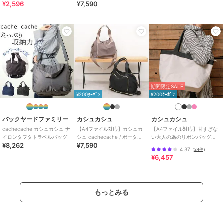
¥2,596
¥7,590
特徴
バッグ
ナイロン
/
無地
/
小(幅20cm以下)
/
特大(幅46cm以上)
/
カジュアル
/
軽量 700ｇ以下
/
Ａ４収納可
ボストンバッグ
ナイロン
/
無地
/
小(幅20cm以下)
/
特大(幅46cm以上)
/
カジュアル
期間限定SALE
/
軽量 700ｇ以下
/
Ａ４収納可
¥200ｸｰﾎﾟﾝ
¥200ｸｰﾎﾟﾝ
原産国
中国製
バックヤードファミリー
カシュカシュ
カシュカシュ
cachecache カシュカシュ ナ
【A4ファイル対応】カシュカ
【A4ファイル対応】甘すぎな
イロンタフタトラベルバッグ
シュ cachecache / ポータブ
い大人の為のリボンバッグ
¥8,262
¥7,590
ルシワナイロンボストンバッ
WEB限定ナイロンリボントー
4.37
（
24件
）
グ
トＬ 別注アイテム
¥6,457
もっとみる