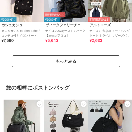
期間限定SALE
¥200ｸｰﾎﾟﾝ
¥200ｸｰﾎﾟﾝ
期間限定SALE
カシュカシュ
ヴィータフェリーチェ
アルトローズ
カシュカシュ cachecache /
ナイロン2wayボストンバッグ
ナイロン 大きめ トートバッグ
コンチョ付ナイロントート
【aroco/アロコ】
トート トラベル マザーズバッ
¥7,590
¥5,643
¥2,633
グ ティム
もっとみる
旅の相棒にボストンバッグ