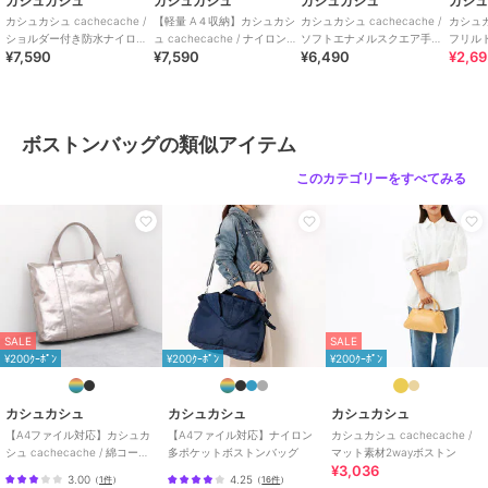
カシュカシュ
カシュカシュ
カシュカシュ
カシ
グ 旅行 トラベル カジュアル レディース アンビリオン UB
カシュカシュ cachecache /
【軽量 A４収納】カシュカシ
カシュカシュ cachecache /
カシュカシ
100003210
ショルダー付き防水ナイロン
ュ cachecache / ナイロンタ
ソフトエナメルスクエア手提
フリル
¥7,590
¥7,590
¥6,490
¥2,6
ボストン
ウン2wayボストンバッグ
げトートS
この商品は無料ギフトサービスの対象商品です
>>無料ギフトサービスについての詳細はこちら
ボストンバッグの類似アイテム
ブランド
カシュカシュ
このカテゴリーをすべてみる
ショップ
アンビリオン
商品カテゴリ
バッグ
／
ボストンバッグ
性別タイプ
レディース
バッグ
／
ボストンバッグ
レディース
バッグ
／
ボストンバッグ
SALE
SALE
¥200ｸｰﾎﾟﾝ
¥200ｸｰﾎﾟﾝ
¥200ｸｰﾎﾟﾝ
カラー
ブラック、ブラックミックス、ア
イボリー、グレー
カシュカシュ
カシュカシュ
カシュカシュ
サイズ
ワンサイズ
【A4ファイル対応】カシュカ
【A4ファイル対応】ナイロン
カシュカシュ cachecache /
素材
ナイロン
シュ cachecache / 綿コーテ
多ポケットボストンバッグ
マット素材2wayボストン
¥3,036
ィングビッグバッグ
商品のお取り扱い方法
3.00
4.25
（
1件
）
（
16件
）