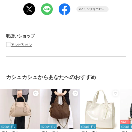
A4用紙：○
長財布(10cm×20cm)：○
500mlボトル：○
■ブランドコンセプト
取扱いショップ
-- cache cache / カシュカシュ --
カシュカシュとはフランス語で「かくれんぼ」。
ガーリッシュとちょっと背伸びをした大人っぽさをミックスしたデイ
リーカジュアルなファッション小物を展開。
カラフルで素朴なハンドクラフトやかわいらしいモチーフ使いで、洋
服とのコーディネートに可愛らしさと遊びをプラスするバッグを提
案。
カシュカシュからあなたへのおすすめ
■商品のお気に入り登録をお願いします
【カートに入れる】横のハートマークをクリック
再入荷やラスト1点のお知らせ、セール情報などのお知らせを受け取
ることができます
■下記の品番をお申し付け下さい。
品番：100003210
SALE
¥200ｸｰﾎﾟﾝ
¥200ｸｰﾎﾟﾝ
¥200ｸｰﾎﾟﾝ
¥200ｸｰ
バッグ バック かばん トートバッグ パッカブル ママバッグ ジムバッ