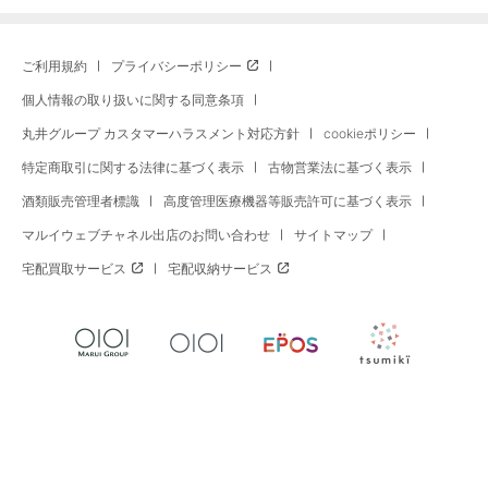
ご利用規約
プライバシーポリシー
個人情報の取り扱いに関する同意条項
丸井グループ カスタマーハラスメント対応方針
cookieポリシー
特定商取引に関する法律に基づく表示
古物営業法に基づく表示
酒類販売管理者標識
高度管理医療機器等販売許可に基づく表示
マルイウェブチャネル出店のお問い合わせ
サイトマップ
宅配買取サービス
宅配収納サービス
※セール商品の比較対象価格はマルイウェブチャネル旧価格、またはメーカー希望小売価格に現在の消費税を加算
した価格です。※セール期間中、予告なく価格が変更となる場合・マルイ店舗価格と異なる場合がございます。お
支払いはご注文時の価格となりますのでご了承ください。