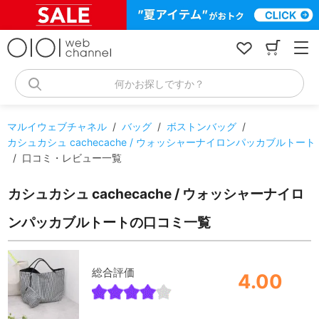
コ
ン
テ
ン
ツ
へ
何かお探しですか？
ス
キ
ッ
マルイウェブチャネル
/
バッグ
/
ボストンバッグ
/
プ
カシュカシュ cachecache / ウォッシャーナイロンパッカブルトート
/
口コミ・レビュー一覧
カシュカシュ cachecache / ウォッシャーナイロ
ンパッカブルトートの口コミ一覧
総合評価
4.00