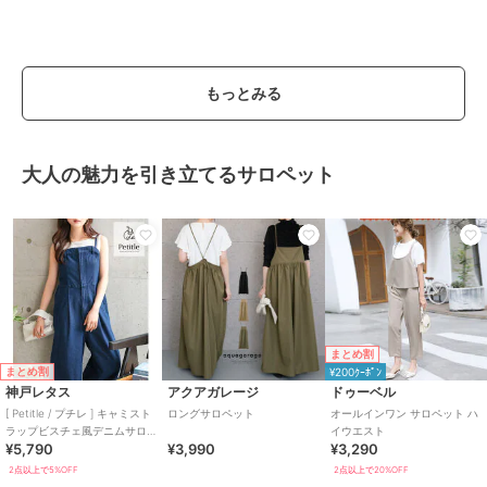
もっとみる
大人の魅力を引き立てるサロペット
まとめ割
まとめ割
¥200ｸｰﾎﾟﾝ
神戸レタス
アクアガレージ
ドゥーベル
[ Petitle / プチレ ] キャミスト
ロングサロペット
オールインワン サロペット ハ
ラップビスチェ風デニムサロ
イウエスト
¥5,790
¥3,990
¥3,290
ペット [E3508]
2点以上で5%OFF
2点以上で20%OFF