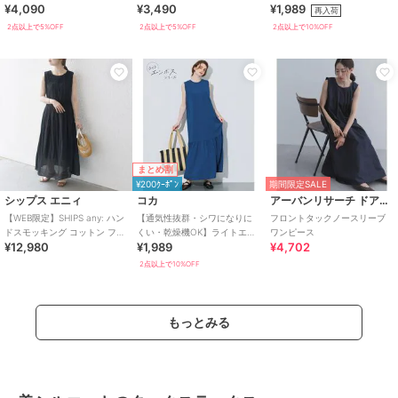
¥4,090
¥3,490
¥1,989
ワンピース [E3574]
ピース [E3519]
ワンピース 全4色 / シワになり
再入荷
にくい・速乾
2点以上で5%OFF
2点以上で5%OFF
2点以上で10%OFF
まとめ割
¥200ｸｰﾎﾟﾝ
期間限定SALE
シップス エニィ
コカ
アーバンリサーチ ドアーズ
【WEB限定】SHIPS any: ハン
【通気性抜群・シワになりに
フロントタックノースリーブ
ドスモッキング コットン フレ
くい・乾燥機OK】ライトエン
ワンピース
¥12,980
¥1,989
¥4,702
ア ノースリーブ ワンピース
ボスノースリーブティアード
ワンピース 全2色
2点以上で10%OFF
もっとみる