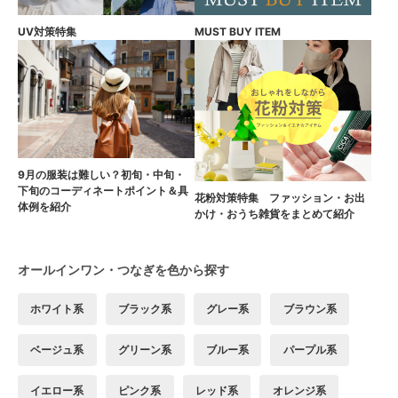
UV対策特集
MUST BUY ITEM
9月の服装は難しい？初旬・中旬・
下旬のコーディネートポイント＆具
花粉対策特集 ファッション・お出
体例を紹介
かけ・おうち雑貨をまとめて紹介
オールインワン・つなぎを色から探す
ホワイト系
ブラック系
グレー系
ブラウン系
ベージュ系
グリーン系
ブルー系
パープル系
イエロー系
ピンク系
レッド系
オレンジ系