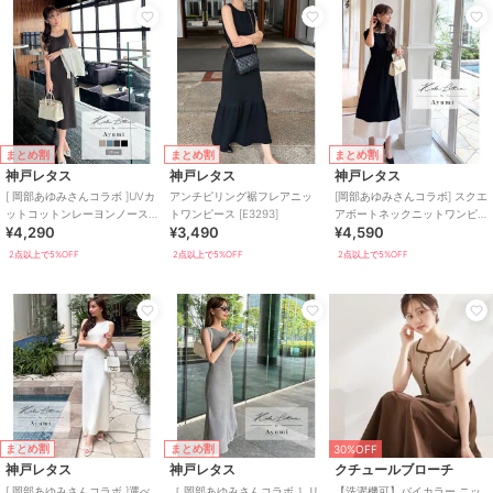
まとめ割
まとめ割
まとめ割
神戸レタス
神戸レタス
神戸レタス
[ 岡部あゆみさんコラボ ]UVカ
アンチピリング裾フレアニッ
[岡部あゆみさんコラボ] スクエ
ットコットンレーヨンノース
トワンピース [E3293]
アボートネックニットワンピ
¥4,290
¥3,490
¥4,590
リーブニットワンピース
ース(選べるタイプとサイズ)
[E3232]
[E3348]
2点以上で5%OFF
2点以上で5%OFF
2点以上で5%OFF
まとめ割
まとめ割
30%OFF
神戸レタス
神戸レタス
クチュールブローチ
[ 岡部あゆみさんコラボ ]選べ
［ 岡部あゆみさんコラボ ］リ
【洗濯機可】バイカラー ニッ