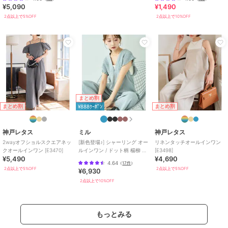
¥5,090
¥1,490
2点以上で5%OFF
2点以上で10%OFF
まとめ割
まとめ割
まとめ割
¥888ｸｰﾎﾟﾝ
神戸レタス
ミル
神戸レタス
2wayオフショルスクエアネッ
[新色登場♪] シャーリング オー
リネンタッチオールインワン
クオールインワン [E3470]
ルインワン / ドット柄 楊柳 ギ
[E3498]
¥5,490
¥4,690
ンガム 【mil(ミル)】
4.64
（
17件
）
2点以上で5%OFF
2点以上で5%OFF
¥6,930
2点以上で10%OFF
もっとみる