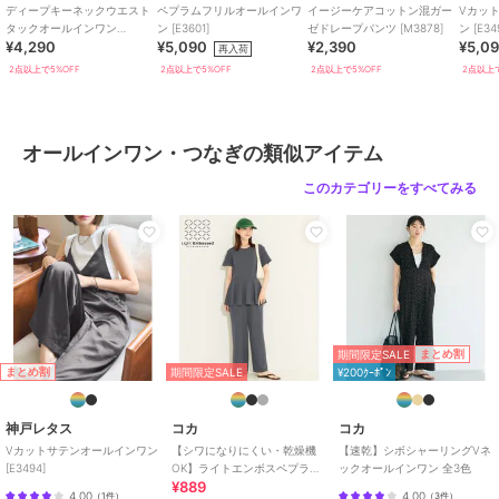
ディープキーネックウエスト
ペプラムフリルオールインワ
イージーケアコットン混ガー
Vカッ
タックオールインワン
ン [E3601]
ゼドレープパンツ [M3878]
ン [E34
¥4,290
¥5,090
¥2,390
¥5,0
[E3241]
再入荷
2点以上で5%OFF
2点以上で5%OFF
2点以上で5%OFF
2点以上で
オールインワン・つなぎの類似アイテム
このカテゴリーをすべてみる
期間限定SALE
まとめ割
まとめ割
期間限定SALE
¥200ｸｰﾎﾟﾝ
神戸レタス
コカ
コカ
Vカットサテンオールインワン
【シワになりにくい・乾燥機
【速乾】シボシャーリングVネ
[E3494]
OK】ライトエンボスペプラム
ックオールインワン 全3色
¥889
オールインワン 全2色
4.00
4.00
（
1件
）
（
3件
）