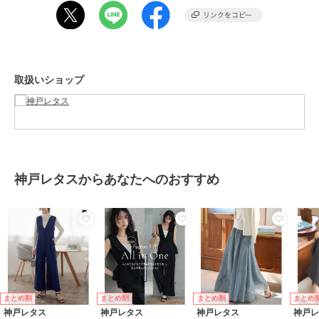
カラー
ネイビー、ピンク、ブラック
サイズ
プチM,M,L
素材
ポリエステル95% ポリウレタン
5%
取扱いショップ
商品のお取り扱い方法
特徴
オールインワン・サロペット
ポリエステル素材
/
無地
/
ワイ
ド・バギー
/
ストレートパンツ
/
ライフスタイル
/
パーティー・結
婚式・二次会
/
セレモニー・入学
式・卒業式
神戸レタスからあなたへのおすすめ
オールインワン・つなぎ
ポリエステル素材
/
無地
/
ワイ
ド・バギー
/
ストレートパンツ
/
ライフスタイル
/
パーティー・結
婚式・二次会
/
セレモニー・入学
式・卒業式
原産国
中国
まとめ割
まとめ割
まとめ割
まとめ
神戸レタス
神戸レタス
神戸レタス
神戸