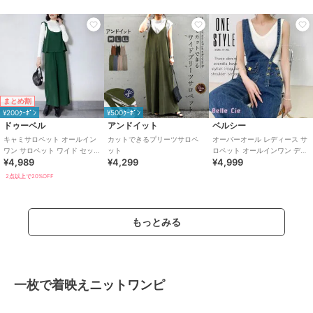
まとめ割
¥200ｸｰﾎﾟﾝ
¥500ｸｰﾎﾟﾝ
ドゥーベル
アンドイット
ベルシー
キャミサロペット オールイン
カットできるプリーツサロペ
オーバーオール レディース サ
ワン サロペット ワイド セット
ット
ロペット オールインワン デニ
¥4,989
¥4,299
¥4,999
アップ風
ムサロペット アシメショルダ
ー
2点以上で20%OFF
もっとみる
一枚で着映えニットワンピ