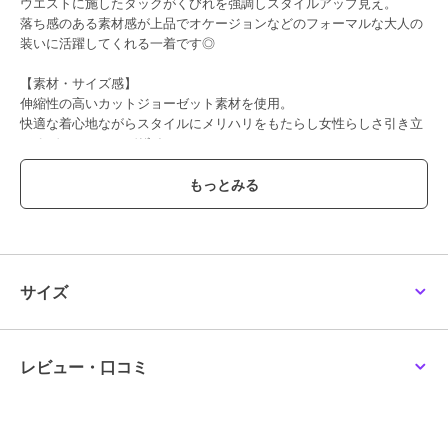
ウエストに施したタックがくびれを強調しスタイルアップ見え。
落ち感のある素材感が上品でオケージョンなどのフォーマルな大人の
装いに活躍してくれる一着です◎
【素材・サイズ感】
伸縮性の高いカットジョーゼット素材を使用。
快適な着心地ながらスタイルにメリハリをもたらし女性らしさ引き立
てるディティールデザイン。
シンプルさを活かしてアクセや小物で遊ぶのもおすすめです◎
プチサイズを含めた嬉しい3サイズ展開。
#コウベレタス
ブランド
神戸レタス
サイズ
ショップ
神戸レタス
商品カテゴリ
オールインワン・サロペット
／
オールインワン・つなぎ
レビュー・口コミ
性別タイプ
レディース
オールインワン・サロペット
／
オールインワン・つなぎ