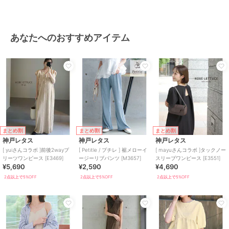
あなたへのおすすめアイテム
まとめ割
まとめ割
まとめ割
神戸レタス
神戸レタス
神戸レタス
[ yuiさんコラボ ]前後2wayプ
[ Petitle / プチレ ] 裾メローイ
[ mayuさんコラボ ]タックノー
リーツワンピース [E3469]
ージーリブパンツ [M3657]
スリーブワンピース [E3551]
¥5,690
¥2,590
¥4,690
2点以上で5%OFF
2点以上で5%OFF
2点以上で5%OFF