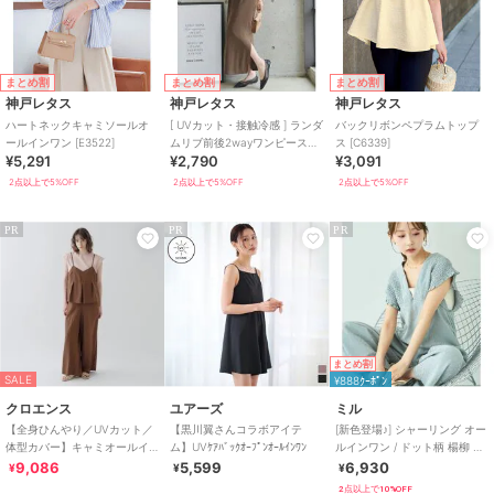
まとめ割
まとめ割
まとめ割
神戸レタス
神戸レタス
神戸レタス
ハートネックキャミソールオ
[ UVカット・接触冷感 ] ランダ
バックリボンペプラムトップ
ールインワン [E3522]
ムリブ前後2wayワンピース
ス [C6339]
¥5,291
¥2,790
¥3,091
[E3586]
2点以上で5%OFF
2点以上で5%OFF
2点以上で5%OFF
PR
PR
PR
まとめ割
SALE
¥888ｸｰﾎﾟﾝ
クロエンス
ユアーズ
ミル
【全身ひんやり／UVカット／
【黒川翼さんコラボアイテ
[新色登場♪] シャーリング オー
体型カバー】キャミオールイ
ム】UVｹｱﾊﾞｯｸｵｰﾌﾟﾝｵｰﾙｲﾝﾜﾝ
ルインワン / ドット柄 楊柳 ギ
ンワン
ンガム 【mil(ミル)】
9,086
5,599
6,930
¥
¥
¥
2点以上で10%OFF