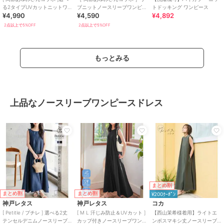
る2タイプUVカットニットワ
ブニットノースリーブワンピ
トドッキング ワンピース
¥4,990
¥4,590
¥4,892
ンピース [E3564]
ース（選べるタイプ） [E300E]
2点以上で5%OFF
2点以上で5%OFF
もっとみる
上品なノースリーブワンピースドレス
まとめ割
まとめ割
まとめ割
¥200ｸｰﾎﾟﾝ
神戸レタス
神戸レタス
コカ
[ Petitle / プチレ ] 選べる2丈
[ M L 汗じみ防止＆UVカット ]
【西山茉希様着用】ライトエ
テンセルデニムノースリーブ
カップ付きノースリーブワン
ンボスマキシ丈ノースリーブ