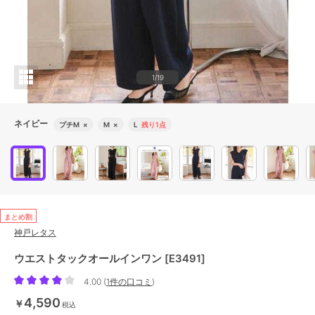
1/19
ネイビー
プチM
×
M
×
L
残り1点
まとめ割
神戸レタス
ウエストタックオールインワン [E3491]
4.00
(
1件の口コミ
)
4,590
￥
税込