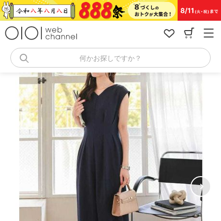
コ
ン
テ
ン
ツ
へ
何かお探しですか？
ス
キ
ッ
プ