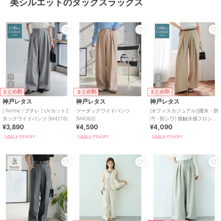
美シルエットのタックスラックス
まとめ割
まとめ割
まとめ割
神戸レタス
神戸レタス
神戸レタス
[ Petitle / プチレ ] UVカット2
ツータックワイドパンツ
[オフィスカジュアル][撥水・防
タックワイドパンツ [M4276]
[M4363]
汚・防シワ] 接触冷感フロント
¥3,890
¥4,590
¥4,090
タックワイドスラックス
[M4408]
2点以上で5%OFF
2点以上で5%OFF
2点以上で5%OFF