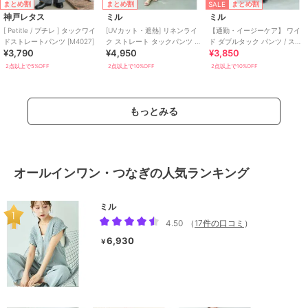
SALE
まとめ割
まとめ割
まとめ割
神戸レタス
ミル
ミル
[ Petitle / プチレ ] タックワイ
[UVカット・遮熱] リネンライ
【通勤・イージーケア】 ワイ
ドストレートパンツ [M4027]
ク ストレート タックパンツ /
ド ダブルタック パンツ / スラ
¥3,790
¥4,950
¥3,850
セットアップ【mil/ミル】
ックス 【mil (ミル)】
2点以上で5%OFF
2点以上で10%OFF
2点以上で10%OFF
もっとみる
オールインワン・つなぎの人気ランキング
ミル
4.50
（
17件の口コミ
）
6,930
￥