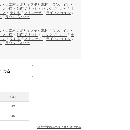
ットン素材
/
ポリエステル素材
/
ワンポイント
ニマル柄
/
前面プリント
/
バックプリント
/
半
イン
/
洗える
/
ストレッチ
/
ライフスタイル
/
ー
/
ラウンドネック
ットン素材
/
ポリエステル素材
/
ワンポイント
ニマル柄
/
前面プリント
/
バックプリント
/
半
イン
/
洗える
/
ストレッチ
/
ライフスタイル
/
ー
/
ラウンドネック
とじる
ゆき丈
43
45
過去注文商品のサイズを参照する