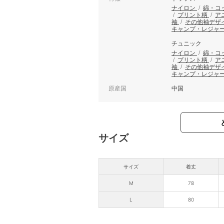
ナイロン
/
綿・コ
/
プリント柄
/
ア
袖
/
その他袖デザ
キャンプ・レジャ
チュニック
ナイロン
/
綿・コ
/
プリント柄
/
ア
袖
/
その他袖デザ
キャンプ・レジャ
原産国
中国
サイズ
サイズ
着丈
M
78
L
80