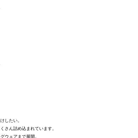
-
）
-
届けしたい。
たくさん詰め込まれています。
ッグウェアまで展開。