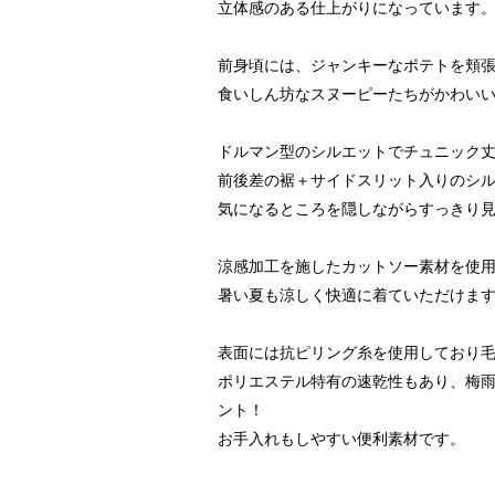
立体感のある仕上がりになっています
前身頃には、ジャンキーなポテトを頬
食いしん坊なスヌーピーたちがかわいい
ドルマン型のシルエットでチュニック丈
前後差の裾＋サイドスリット入りのシ
気になるところを隠しながらすっきり
涼感加工を施したカットソー素材を使
暑い夏も涼しく快適に着ていただけま
表面には抗ピリング糸を使用しており
ポリエステル特有の速乾性もあり、梅
ント！
お手入れもしやすい便利素材です。