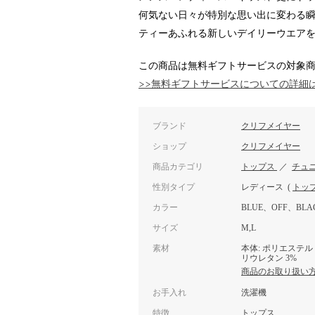
何気ない日々が特別な思い出に変わる
ティーあふれる新しいデイリーウエア
この商品は無料ギフトサービスの対象
>>無料ギフトサービスについての詳細
ブランド
クリフメイヤー
ショップ
クリフメイヤー
商品カテゴリ
トップス
／
チュ
性別タイプ
レディース
(
トッ
カラー
BLUE、OFF、BLA
サイズ
M,L
素材
本体: ポリエステル 6
リウレタン 3%
商品のお取り扱い
お手入れ
洗濯機
特徴
トップス