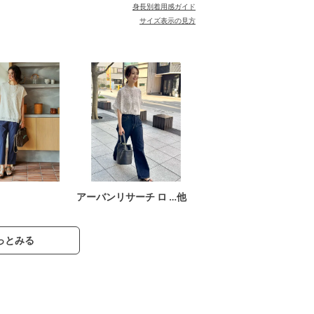
身長別着用感ガイド
サイズ表示の見方
アーバンリサーチ ロ …他
っとみる