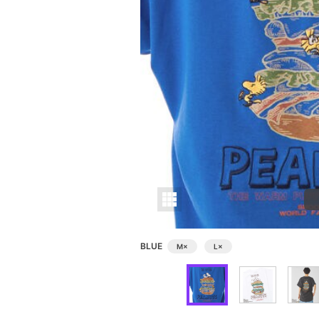
BLUE
M
×
L
×