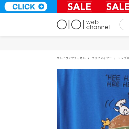
コ
ン
テ
ン
ツ
へ
ス
キ
ッ
プ
マルイウェブチャネル
/
クリフメイヤー
/
トップ