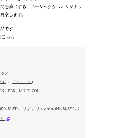
瞬間を演出する、ベーシックかつオリジナリ
を提案します。
商品です
はこちら
ニック
プス
／
チュニック
)
CK、RED、MULTI-COL
5% 綿 35% リブ: ポリエステル 64% 綿 33% ポ
方法