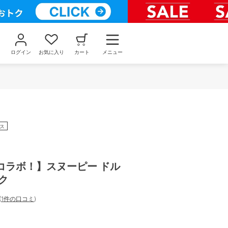
ログイン
お気に入り
カート
メニュー
ス
コラボ！】スヌーピー ドル
ク
(
1件の口コミ
)