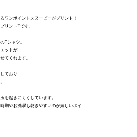
。
張るワンポイントスヌーピーがプリント！
プリントTです。
のTシャツ。
ルエットが
見せてくれます。
用しており
す。
毛玉を起きにくくしています。
雨時期やお洗濯も乾きやすいのが嬉しいポイ