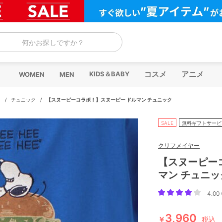
何かお探しですか？
コスメ
アニメ
KIDS＆BABY
WOMEN
MEN
ス
/
チュニック
/
【スヌーピーコラボ！】スヌーピー ドルマン チュニック
SALE
無料ギフトサービ
クリフメイヤー
【スヌーピー
マン チュニッ
4.00 
3,960
￥
税込