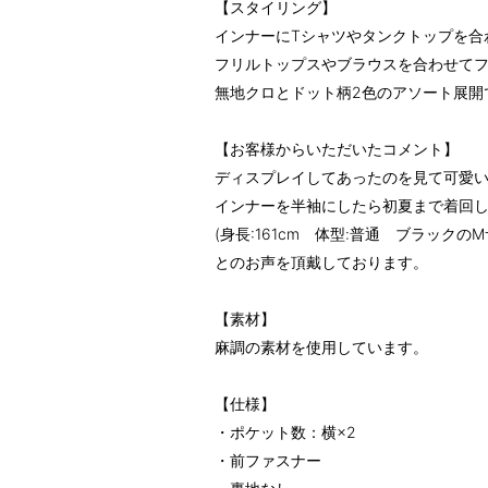
【スタイリング】
インナーにTシャツやタンクトップを合
フリルトップスやブラウスを合わせて
無地クロとドット柄2色のアソート展開
【お客様からいただいたコメント】
ディスプレイしてあったのを見て可愛
インナーを半袖にしたら初夏まで着回
(身長:161cm 体型:普通 ブラックの
とのお声を頂戴しております。
【素材】
麻調の素材を使用しています。
【仕様】
・ポケット数：横×2
・前ファスナー