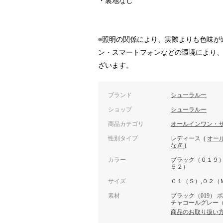
・裏地なし
※照明の関係により、実際よりも色味が
ン・スマートフォンなどの環境により
ざいます。
ブランド
シューラルー
ショップ
シューラルー
商品カテゴリ
オールインワン・
性別タイプ
レディース
(
オー
なぎ
)
カラー
ブラック（０１９
５２）
サイズ
０１（Ｓ）,０２（
素材
ブラック（019） 
チャコールグレー（6
商品のお取り扱い