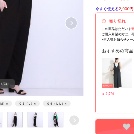
今すぐ使える
2,000円
売り切れ
この商品はただいま
ご購入希望の方は、
※再入荷お知らせメ
おすすめの商品
1/24
30%OFF
2,791
￥
Ｍ）
×
０３（Ｌ）
×
０４（ＬＬ）
×