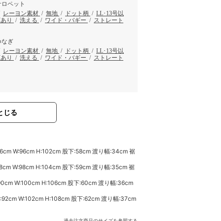
サロペット
/
レーヨン素材
/
無地
/
ドット柄
/
LL･13号以
下あり
/
洗える
/
ワイド・バギー
/
ストレート
つなぎ
/
レーヨン素材
/
無地
/
ドット柄
/
LL･13号以
下あり
/
洗える
/
ワイド・バギー
/
ストレート
とじる
cm W:96cm H:102cm 股下:58cm 渡り幅:34cm 裾
cm W:98cm H:104cm 股下:59cm 渡り幅:35cm 裾
cm W:100cm H:106cm 股下:60cm 渡り幅:36cm
2cm W:102cm H:108cm 股下:62cm 渡り幅:37cm
過去注文商品のサイズを参照する