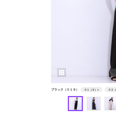
ブラック（０１９）
０１（Ｓ）
×
０２（