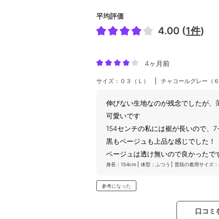
平均評価
4.00 (
1件
)
4ヶ月前
サイズ：０３（Ｌ）
チャコールグレー（
伸びない生地なのが残念でしたが、
可愛いです
154センチの私には裾が長いので、
黒もベージュも上品な感じでした！
ベージュは透け無いので良かったで
身長：154cm
体型：ふつう
普段の着用サイズ：
参考になった
口コミ