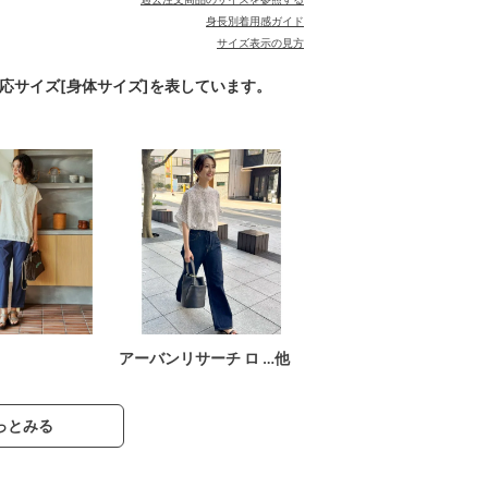
身長別着用感ガイド
サイズ表示の見方
対応サイズ[身体サイズ]を表しています。
アーバンリサーチ ロ …他
っとみる