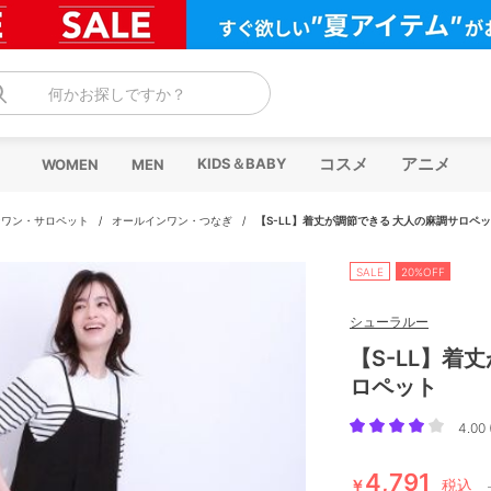
何かお探しですか？
コスメ
アニメ
KIDS＆BABY
WOMEN
MEN
ンワン・サロペット
/
オールインワン・つなぎ
/
【S-LL】着丈が調節できる 大人の麻調サロペ
SALE
20%OFF
シューラルー
【S-LL】着
ロペット
4.00 
4,791
￥
税込