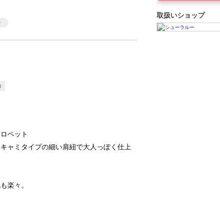
取扱いショップ
0
サロペット
、キャミタイプの細い肩紐で大人っぽく仕上
地も楽々。