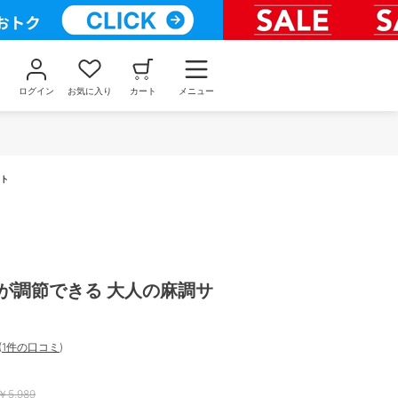
ログイン
お気に入り
カート
メニュー
ット
丈が調節できる 大人の麻調サ
(
1件の口コミ
)
￥
5,989