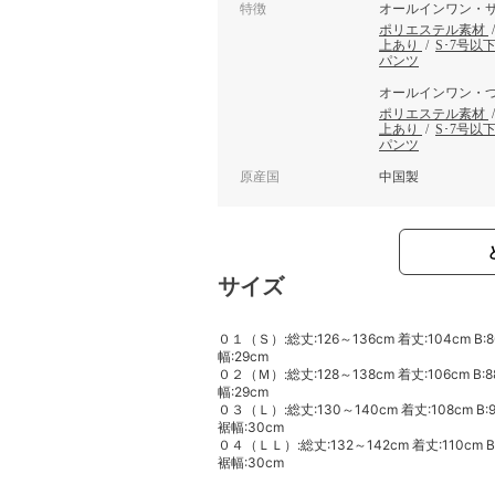
特徴
オールインワン・
ポリエステル素材
上あり
/
S･7号以
パンツ
オールインワン・
ポリエステル素材
上あり
/
S･7号以
パンツ
原産国
中国製
サイズ
０１（Ｓ）:総丈:126～136cm 着丈:104cm B:86
幅:29cm
０２（Ｍ）:総丈:128～138cm 着丈:106cm B:88
幅:29cm
０３（Ｌ）:総丈:130～140cm 着丈:108cm B:90
裾幅:30cm
０４（ＬＬ）:総丈:132～142cm 着丈:110cm B:9
裾幅:30cm