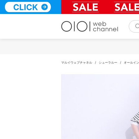
コ
ン
テ
ン
ツ
へ
ス
キ
ッ
プ
マルイウェブチャネル
/
シューラルー
/
オールイ