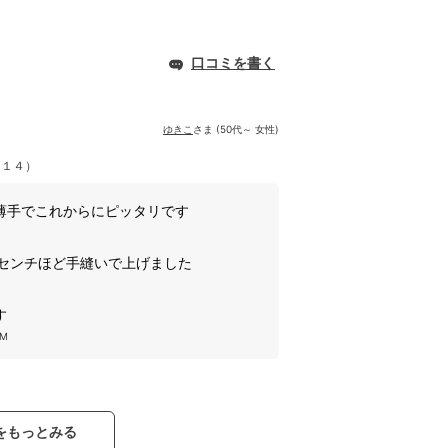
口コミを書く
ゆきこ
さま (50代～ 女性)
６１４）
薄手でこれからにピッタリです
7センチほど手縫いで上げました
す
M
をもっとみる