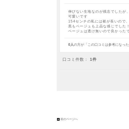
伸びない生地なのが残念でしたが
可愛いです
154センチの私には裾が長いので
黒もベージュも上品な感じでした
ベージュは透け無いので良かった
0人
の方が「この口コミは参考になった
口コミ件数：
1件
前のページへ