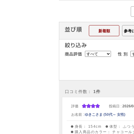
新着順
参考
口コミ件数：
1件
評価
投稿日 :
2026/0
お名前 :
ゆきこさま (50代～ 女性)
身長：
154cm
体型：
ふつ
購入商品のカラー：
チャコール