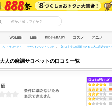
何かお探しですか？
コスメ
アニメ
KIDS＆BABY
WOMEN
MEN
ンワン・サロペット
/
オールインワン・つなぎ
/
【S-LL】着丈が調節できる 大人の麻調サロペ
る 大人の麻調サロペットの口コミ一覧
口コミ総数：
1
件