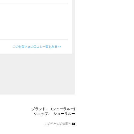
このお客さまの口コミ一覧をみる>>
ブランド:
(シューラルー)
ショップ:
シューラルー
このページの先頭へ