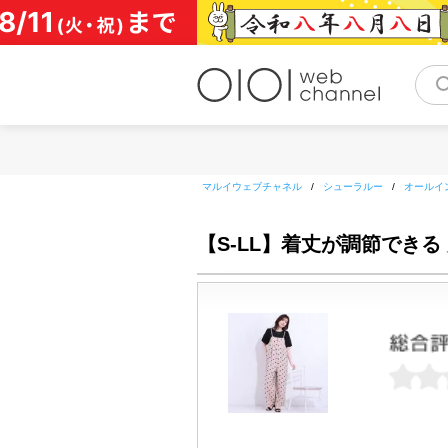
コ
ン
テ
ン
ツ
へ
ス
キ
ッ
マルイウェブチャネル
/
シューラルー
/
オールイ
プ
【S-LL】着丈が調節でき