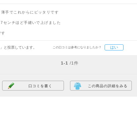
、薄手でこれからにピッタリです
、7センチほど手縫いで上げました
！
です
はい
」と投票しています。
この口コミは参考になりましたか？
1-1
/1件
口コミを書く
この商品の詳細をみる