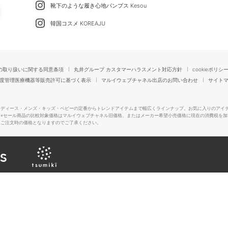
靴下のような履き心地パンプス Kesou
韓国コスメ KOREAJU
の取り扱いに関する同意条項
丸井グループ カスタマーハラスメント対応方針
cookieポリシ
度管理医療機器等販売許可に基づく表示
マルイウェブチャネル出店のお問い合わせ
サイト
レディース・メンズ・キッズ・ベビーの定番からトレンドアイテムまで幅広くラインナップ。お気に入りのアイ
。
※セール商品の比較対象価格はマルイウェブチャネル旧価格、またはメーカー希望小売価格に現在の消費税を加
はご注文時の価格となりますのでご了承ください。