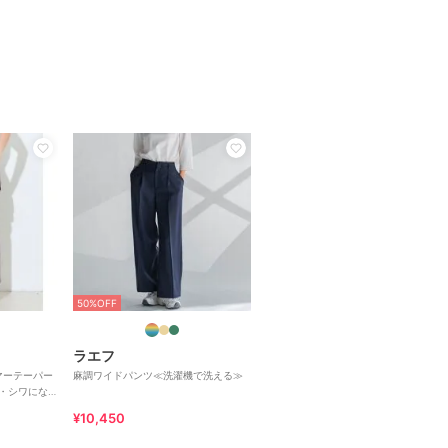
50%OFF
ラエフ
マーテーパー
麻調ワイドパンツ≪洗濯機で洗える≫
感・シワになり
¥10,450