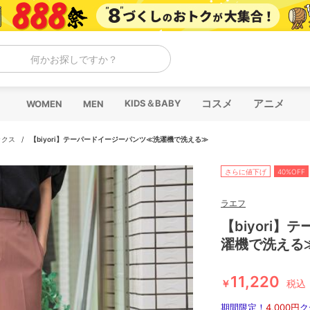
何かお探しですか？
コスメ
アニメ
KIDS＆BABY
WOMEN
MEN
ックス
/
【biyori】テーパードイージーパンツ≪洗濯機で洗える≫
さらに値下げ
40%OFF
ラエフ
【biyori
濯機で洗える
11,220
￥
税込
期間限定！
4,000円
ク