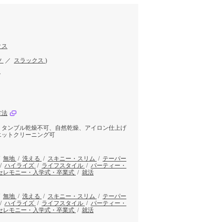
クス
ツ
／
スラックス
)
ク
方法
、タンブル乾燥不可、自然乾燥、アイロン仕上げ
エットクリーニング可
/
無地
/
洗える
/
スキニー・スリム
/
テーパー
/
ハイライズ
/
ライフスタイル
/
パーティー・
セレモニー・入学式・卒業式
/
就活
/
無地
/
洗える
/
スキニー・スリム
/
テーパー
/
ハイライズ
/
ライフスタイル
/
パーティー・
セレモニー・入学式・卒業式
/
就活