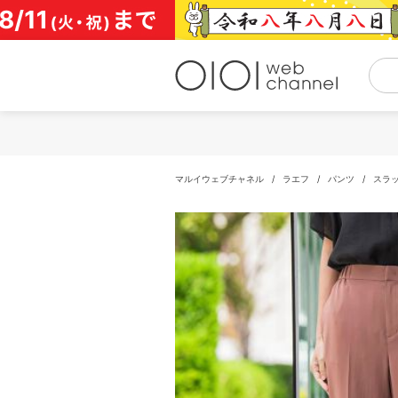
コ
ン
テ
ン
ツ
へ
ス
キ
ッ
プ
マルイウェブチャネル
/
ラエフ
/
パンツ
/
スラ