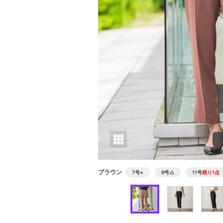
ブラウン
7号
×
9号
△
11号
残り1点