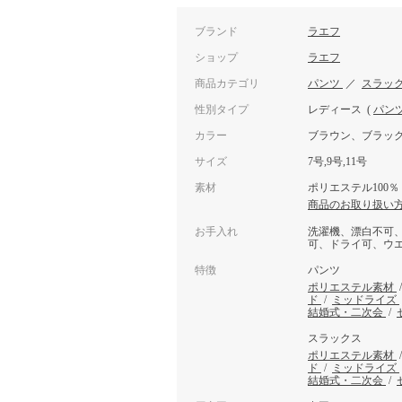
ブランド
ラエフ
ショップ
ラエフ
商品カテゴリ
パンツ
／
スラッ
性別タイプ
レディース
(
パン
カラー
ブラウン、ブラッ
サイズ
7号,9号,11号
素材
ポリエステル100％
商品のお取り扱い
お手入れ
洗濯機、漂白不可
可、ドライ可、ウ
特徴
パンツ
ポリエステル素材
ド
/
ミッドライズ
結婚式・二次会
/
スラックス
ポリエステル素材
ド
/
ミッドライズ
結婚式・二次会
/