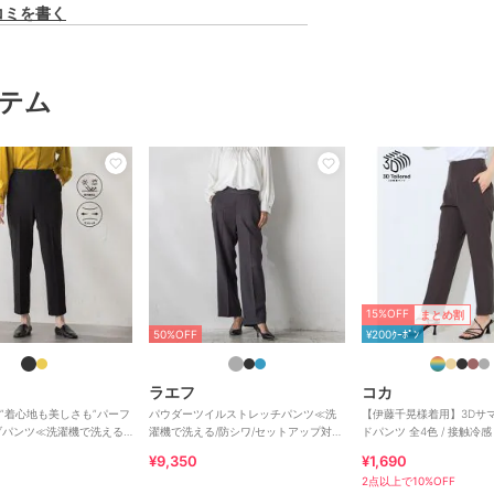
コミを書く
テム
15%OFF
まとめ割
50%OFF
¥200ｸｰﾎﾟﾝ
ラエフ
コカ
/極】”着心地も美しさも”パーフ
パウダーツイルストレッチパンツ≪洗
【伊藤千晃様着用】3Dサ
ブパンツ≪洗濯機で洗える
濯機で洗える/防シワ/セットアップ対応
ドパンツ 全4色 / 接触冷
≫
にくい
¥9,350
¥1,690
2点以上で10%OFF