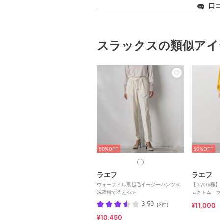
口
スラックスの類似アイ
50%OFF
50%OFF
ラエフ
ラエフ
ウォーフィル裏起毛イージーパンツ≪
【biyori
洗濯機で洗える≫
ェクトムー
≫
3.50
（
2件
）
¥11,000
¥10,450