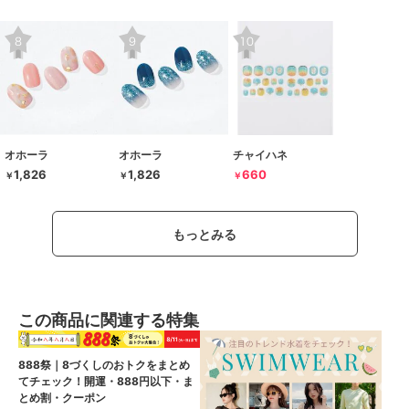
オホーラ
オホーラ
チャイハネ
1,826
1,826
660
￥
￥
￥
もっとみる
この商品に関連する特集
888祭｜8づくしのおトクをまとめ
てチェック！開運・888円以下・ま
とめ割・クーポン