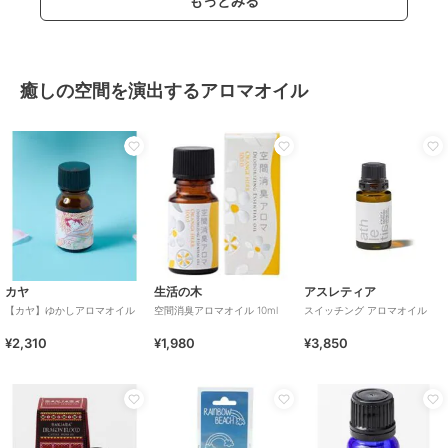
もっとみる
癒しの空間を演出するアロマオイル
カヤ
生活の木
アスレティア
【カヤ】ゆかしアロマオイル
空間消臭アロマオイル 10ml
スイッチング アロマオイル
¥2,310
¥1,980
¥3,850