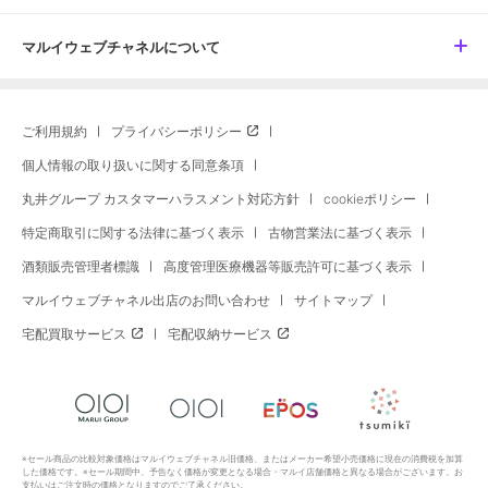
マルイウェブチャネルについて
ご利用規約
プライバシーポリシー
個人情報の取り扱いに関する同意条項
丸井グループ カスタマーハラスメント対応方針
cookieポリシー
特定商取引に関する法律に基づく表示
古物営業法に基づく表示
酒類販売管理者標識
高度管理医療機器等販売許可に基づく表示
マルイウェブチャネル出店のお問い合わせ
サイトマップ
宅配買取サービス
宅配収納サービス
※セール商品の比較対象価格はマルイウェブチャネル旧価格、またはメーカー希望小売価格に現在の消費税を加算
した価格です。※セール期間中、予告なく価格が変更となる場合・マルイ店舗価格と異なる場合がございます。お
支払いはご注文時の価格となりますのでご了承ください。