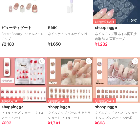
期間限定SALE
ビューティゲート
RMK
shoppinggo
SoraraBeauty ジェルネイル
ネイルケア ジェルオイル N
ネイルチップ用 ネイル両面接
チップ
着剤 強力 両面テープ
¥2,180
¥1,650
¥1,232
期間限定SALE
期間限定SALE
期間限定SALE
shoppinggo
shoppinggo
shoppinggo
ネイルチップ ショート ネイル
ネイルチップ パール キラキラ
ネイルチップ きらきら ショー
アート ハート
ショート ネイルアート
ト シンプル ハート つけ爪
¥693
¥1,701
¥693