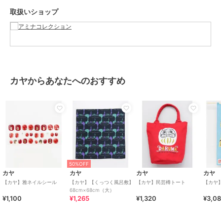
取扱いショップ
カヤからあなたへのおすすめ
50%OFF
カヤ
カヤ
カヤ
カヤ
【カヤ】雅ネイルシール
【カヤ】【くっつく風呂敷】
【カヤ】民芸樽トート
【カヤ
68cm×68cm（大）
¥1,100
¥1,265
¥1,320
¥3,0