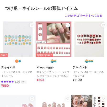
つけ爪・ネイルシールの類似アイテム
このカテゴリーをすべてみる
SALE
期間限定SALE
チャイハネ
shoppinggo
チャイハネ
【チャイハネ】サーディアネ
ネイルチップ ショート シンプ
【チャイハネ】ワールリアネ
イルシール
ル ブライダル ピンク つけ爪
イルシール
¥693
¥1,100
5.00
（
1件
）
¥660