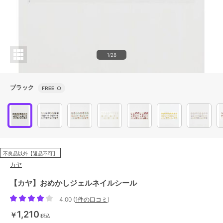
1/28
ブラック
FREE
○
不良品以外【返品不可】
カヤ
【カヤ】おめかしジェルネイルシール
4.00
(
1件の口コミ
)
1,210
￥
税込