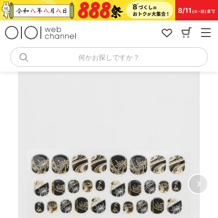
コ
ン
テ
ン
ツ
へ
何かお探しですか？
ス
キ
ッ
プ