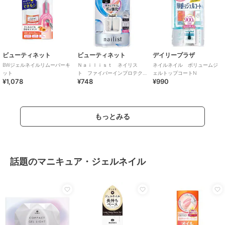
ビューティネット
ビューティネット
デイリープラザ
BWジェルネイルリムーバーキ
Ｎａｉｌｉｓｔ ネイリス
ネイルネイル ボリュームジ
ット
ト ファイバーインプロテク
ェルトップコートN
¥1,078
¥748
¥990
ション
もっとみる
話題のマニキュア・ジェルネイル