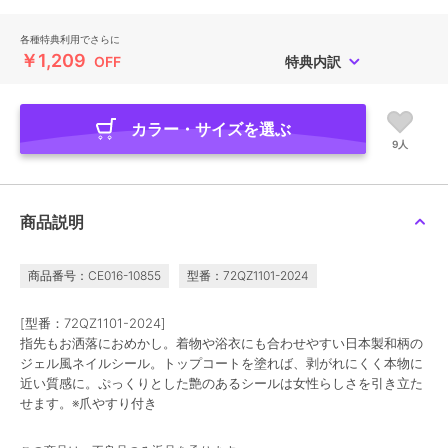
各種特典利用でさらに
￥1,209
OFF
特典内訳
カラー・サイズを選ぶ
9人
商品説明
商品番号：CE016-10855
型番：72QZ1101-2024
[型番：72QZ1101-2024]
指先もお洒落におめかし。着物や浴衣にも合わせやすい日本製和柄の
ジェル風ネイルシール。トップコートを塗れば、剥がれにくく本物に
近い質感に。ぷっくりとした艶のあるシールは女性らしさを引き立た
せます。※爪やすり付き