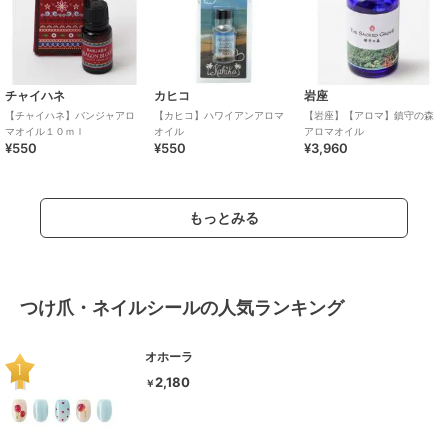
チャイハネ
カヒコ
岩座
【チャイハネ】バンジャアロ
【カヒコ】ハワイアンアロマ
【岩座】【アロマ】鎮守の森
マオイル１０ｍｌ
オイル
アロマオイル
¥550
¥550
¥3,960
もっとみる
つけ爪・ネイルシールの人気ランキング
オホーラ
2,180
￥