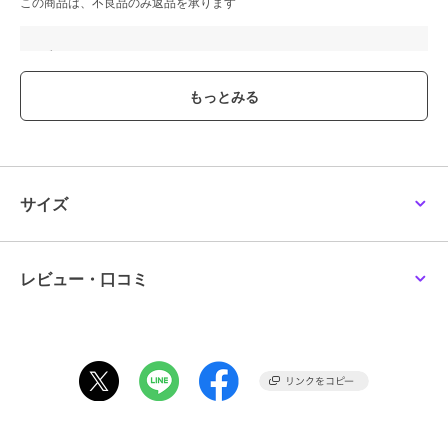
この商品は、不良品のみ返品を承ります
ブランド
カヤ
ショップ
アミナコレクション
商品カテゴリ
ハンドケア・ネイルケア
／
つけ
爪・ネイルシール
性別タイプ
レディース
ハンドケア・ネイルケア
／
つけ
サイズ
爪・ネイルシール
カラー
インディゴブルー、アクア、ホワ
イト、ブラック、レッド、イエロ
ー、バイオレット、スモークピン
レビュー・口コミ
ク、桜
サイズ
FREE
素材
樹脂
商品のお取り扱い方法
原産国
日本