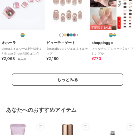
期間限定SALE
オホーラ
ビューティゲート
shoppinggo
ohoraネイルシールPP-001-J
SoraraBeauty ジェルネイルチ
ネイルチップ ショート2タイプ
P Grape Sheer(韓国コスメ)
ップ
シンプル
¥2,068
¥2,180
¥770
再入荷
もっとみる
あなたへのおすすめアイテム