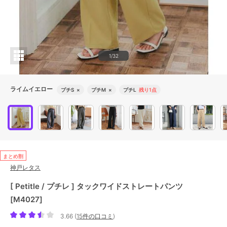
1/32
ライムイエロー
プチS
×
プチM
×
プチL
残り1点
まとめ割
神戸レタス
[ Petitle / プチレ ] タックワイドストレートパンツ
[M4027]
3.66
(
15件の口コミ
)