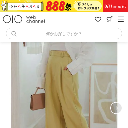
コ
ン
テ
ン
ツ
へ
何かお探しですか？
ス
キ
ッ
プ