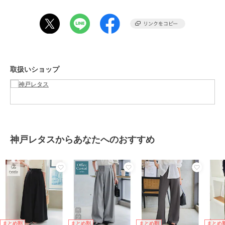
ト、デニムライク、ベージュ、ス
トライプ、ライトベージュ、ピン
ク
サイズ
プチS,プチM,プチL
素材
【オフホワイト】
(表地)ポリエステル95% ポリウレ
取扱いショップ
タン5%
(裏地)ポリエステル100%
【デニムライク】
綿62％ポリエステル38％
綿52% ポリエステル48%
神戸レタスからあなたへのおすすめ
【杢グレー】
ポリエステル81% レーヨン14% ポ
リウレタン5%
【オフホワイト・デニムライク・
杢グレー以外】
ポリエステル95% ポリウレタン
5%
まとめ割
まとめ割
まとめ割
まとめ