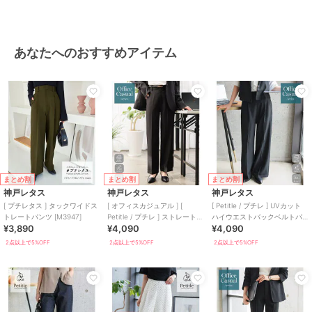
あなたへのおすすめアイテム
まとめ割
まとめ割
まとめ割
神戸レタス
神戸レタス
神戸レタス
[ プチレタス ] タックワイドス
[ オフィスカジュアル ] [
[ Petitle / プチレ ] UVカット
トレートパンツ [M3947]
Petitle / プチレ ] ストレートパ
ハイウエストバックベルトパ
¥3,890
¥4,090
¥4,090
ンツ[M4352]
ンツ [M4422]
2点以上で5%OFF
2点以上で5%OFF
2点以上で5%OFF