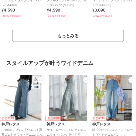
ツ [M4163]
ーブパンツ [M4149]
ンツ [M3990]
¥4,590
¥4,590
¥3,690
2点以上で5%OFF
2点以上で5%OFF
2点以上で5%OFF
もっとみる
スタイルアップが叶うワイドデニム
まとめ割
まとめ割
まとめ割
神戸レタス
神戸レタス
神戸レタス
[ Petitle / プチレ ] ウエスト調
サイドレースストレッチデニ
綿100%ハイウエストストレー
整ゴム付きワイドデニムパン
ムワイドパンツ [M4417]
トワイドデニムパンツ