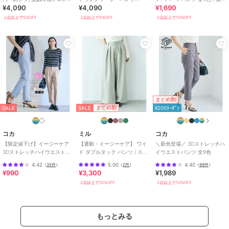
¥4,090
¥4,090
¥1,690
タックワイドスラックス
[M4350]
冷感・シワになりにくい
[M4408]
2点以上で5%OFF
2点以上で5%OFF
2点以上で10%OFF
まとめ割
SALE
まとめ割
SALE
¥200ｸｰﾎﾟﾝ
コカ
ミル
コカ
【限定値下げ】イージーケア
【通勤・イージーケア】 ワイ
＼新色登場／ 3Dストレッチハ
3Dストレッチハイウエストパ
ド ダブルタック パンツ / スラ
イウエストパンツ 全9色
ンツ
ックス 【mil (ミル)】
4.42
5.00
4.40
（
35件
）
（
2件
）
（
99件
）
¥990
¥3,300
¥1,989
2点以上で10%OFF
2点以上で10%OFF
もっとみる