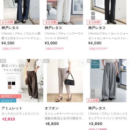
まとめ割
まとめ割
まとめ割
神戸レタス
神戸レタス
神戸レタス
[ Petitle / プチレ ] ウエスト調
[ Petitle / プチレ ] シアーワイ
[ Petitle/プチレ ] カットジョー
整ゴム付きストレートデニム
ドパンツ [M4451]
ゼットセンターシームストレ
¥4,590
¥3,990
¥4,090
パンツ [M4240]
ートパンツ [M4421]
2点以上で5%OFF
2点以上で5%OFF
2点以上で5%OFF
PR
PR
PR
期間限定SALE
¥200ｸｰﾎﾟﾝ
まとめ割
アミュレット
オフオン
神戸レタス
タック入りスラックスパンツ
ストレッチテーパードパンツ/
[ Petitle / プチレ ] UVカット2
接触冷感/洗える/WEB限定サイ
タックワイドパンツ [M4276]
2,923
¥
ズあり
8,800
3,890
¥
¥
2点以上で5%OFF