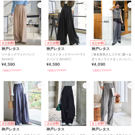
まとめ割
まとめ割
まとめ割
神戸レタス
神戸レタス
神戸レタス
ツータックワイドパンツ
ウエストタックスーパーワイ
[ 春名亜美さんコラボ ]選べる
[M4363]
ドパンツ [M4307]
丈リネンライクタックパンツ
¥4,590
¥4,590
¥4,090
[M4154]
2点以上で5%OFF
2点以上で5%OFF
2点以上で5%OFF
まとめ割
まとめ割
まとめ割
神戸レタス
神戸レタス
神戸レタス
ハイライズ タックワイドパン
ダブルタックバレルレッグカ
コーデュロイタックワイドパ