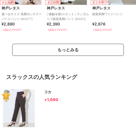
まとめ割
まとめ割
まとめ割
神戸レタス
神戸レタス
神戸レタス
選べるサイズ 美脚ポンチテー
[ 接触冷感UVカット ] ランダム
錯覚美脚ワイドパンツ
パードパンツ [M4277]
リブ錯覚美脚パンツ [M4411]
¥2,890
¥2,390
¥2,676
2点以上で5%OFF
2点以上で5%OFF
2点以上で5%OFF
もっとみる
スラックスの人気ランキング
コカ
1,690
￥