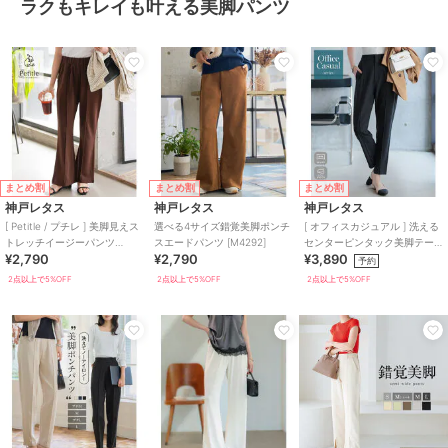
ラクもキレイも叶える美脚パンツ
まとめ割
まとめ割
まとめ割
神戸レタス
神戸レタス
神戸レタス
[ Petitle / プチレ ] 美脚見えス
選べる4サイズ錯覚美脚ポンチ
[ オフィスカジュアル ] 洗える
トレッチイージーパンツ
スエードパンツ [M4292]
センターピンタック美脚テー
¥2,790
¥2,790
¥3,890
[M4266]
パードパンツ [M4481]
予約
2点以上で5%OFF
2点以上で5%OFF
2点以上で5%OFF