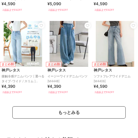
¥4,590
¥5,090
¥4,590
ツ [M4239]
[M4060]
2点以上で5%OFF
2点以上で5%OFF
2点以上で5%OFF
まとめ割
まとめ割
まとめ割
神戸レタス
神戸レタス
神戸レタス
接触冷感デニムパンツ [ 選べる
イージーワイドデニムパンツ
ソフトフレアワイドデニム
タイプ-ワイド / スリム ]
[M4448]
[M4406]
¥4,390
¥4,390
¥4,590
[M3926]｜
2点以上で5%OFF
2点以上で5%OFF
2点以上で5%OFF
もっとみる