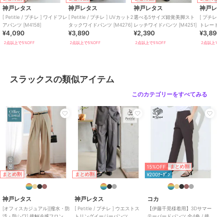
神戸レタス
神戸レタス
神戸レタス
神戸
※生産時期によりデニムライクは
[ Petitle / プチレ ] ワイドフレ
[ Petitle / プチレ ] UVカット2
選べる5サイズ錯覚美脚スト
[ プチ
混率が2種類ございます。 伸縮
アパンツ [M4158]
タックワイドパンツ [M4276]
レッチワイドパンツ [M4251]
トレート
性・生地感に若干の差異はござい
¥4,090
¥3,890
¥2,390
¥3,8
ますが大きく違いはございませ
2点以上で5%OFF
2点以上で5%OFF
2点以上で5%OFF
2点以上で
ん。
商品のお取り扱い方法
特徴
パンツ
スラックスの類似アイテム
ポリエステル素材
/
無地
/
スト
このカテゴリーをすべてみる
ライプ
/
ワイド・バギー
/
スト
レートパンツ
/
ライフスタイル
/
ビジネス
/
カジュアル
/
セレモ
ニー・入学式・卒業式
スラックス
ポリエステル素材
/
無地
/
スト
ライプ
/
ワイド・バギー
/
スト
15%OFF
まとめ割
まとめ割
まとめ割
¥200ｸｰﾎﾟﾝ
レートパンツ
/
ライフスタイル
/
ビジネス
/
カジュアル
/
セレモ
ニー・入学式・卒業式
神戸レタス
神戸レタス
コカ
[オフィスカジュアル][撥水・防
[ Petitle / プチレ ] ウエストス
【伊藤千晃様着用】3Dサマー
原産国
中国
汚・防シワ] 接触冷感フロント
トリングイージーパンツ
テーパードパンツ 全4色 / 接触