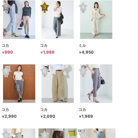
コカ
コカ
ミル
990
1,989
4,950
￥
￥
￥
コカ
コカ
コカ
2,990
2,690
1,989
￥
￥
￥