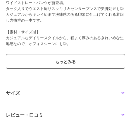
ワイドストレートパンツが新登場。
タック入りでウエスト周りスッキリ＆センタープレスで美脚効果も◎
カジュアルからキレイめまで洗練感のある印象に仕上げてくれる着回
し力抜群の一本です。
【素材・サイズ感】
カジュアルなデイリースタイルから、程よく厚みのあるきれいめな生
地感なので、オフィスシーンにも◎。
トレンドのタック入りのワイドシルエットを低身長さんもハンサム＆
きれいに着こなせる丈感に仕上げました。
#コウベレタス
ブランド
神戸レタス
ショップ
神戸レタス
サイズ
商品カテゴリ
パンツ
／
スラックス
性別タイプ
レディース
パンツ
／
スラックス
レビュー・口コミ
カラー
ライムイエロー、チャコール、杢
グレー、ブラック、オフホワイ