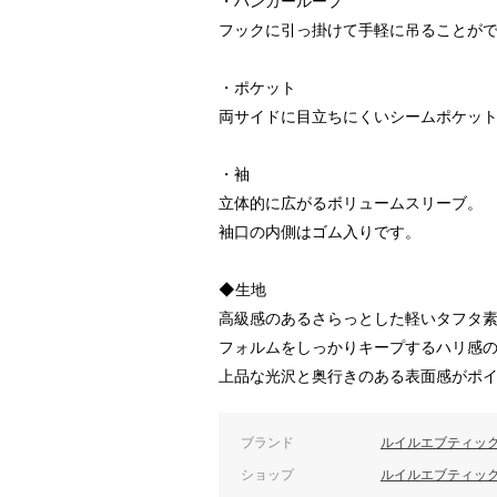
・ハンガーループ
フックに引っ掛けて手軽に吊ることが
・ポケット
両サイドに目立ちにくいシームポケッ
・袖
立体的に広がるボリュームスリーブ。
袖口の内側はゴム入りです。
◆生地
高級感のあるさらっとした軽いタフタ
フォルムをしっかりキープするハリ感
上品な光沢と奥行きのある表面感がポ
ブランド
ルイルエブティッ
ショップ
ルイルエブティッ