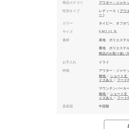
商品カテゴリ
アウター・ジャケ
性別タイプ
レディース
(
アウ
ー
)
カラー
ネイビー、オフホ
サイズ
S,M,L,LL,3L
素材
表地 ポリエステル
裏地 ポリエステル
商品のお取り扱い
お手入れ
ドライ
特徴
アウター・ジャケ
無地
/
ショート丈
イズあり
/
フード
マウンテンパーカ
無地
/
ショート丈
イズあり
/
フード
原産国
中国製