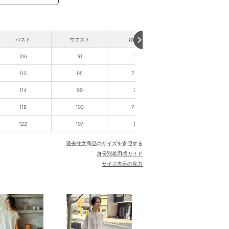
バスト
ウエスト
ゆき丈
106
91
74
110
95
75.5
114
99
77
118
103
78.5
122
107
80
過去注文商品のサイズを参照する
身長別着用感ガイド
サイズ表示の見方