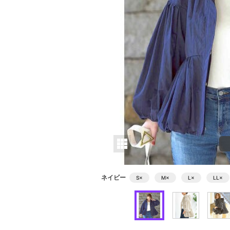
ネイビー
S
×
M
×
L
×
LL
×