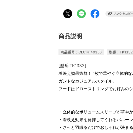
商品説明
商品番号：CE014-49356
型番：TK1332
[型番:TK1332]
着映え効果抜群！ 1枚で華やぐ立体的
ガントなカジュアルスタイル。
フードはドローストリングでお好みの
・立体的なボリュームスリーブが華や
・着映え効果を発揮してくれるバルー
・さっと羽織るだけでおしゃれが決ま