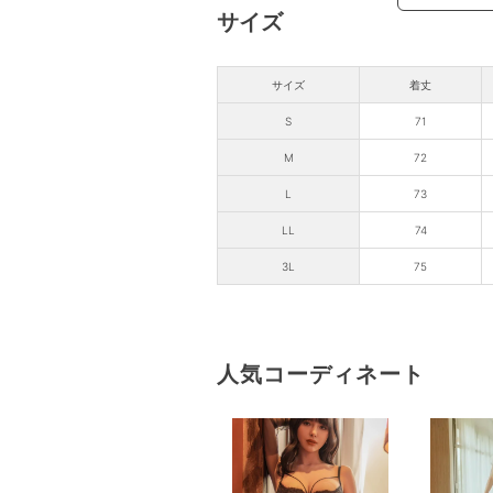
サイズ
サイズ
着丈
S
71
M
72
L
73
LL
74
3L
75
人気コーディネート