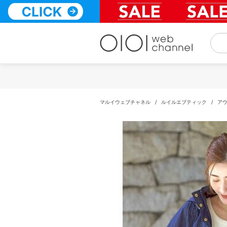
コ
ン
テ
ン
ツ
へ
ス
キ
ッ
プ
マルイウェブチャネル
/
ルイルエブティック
/
ア