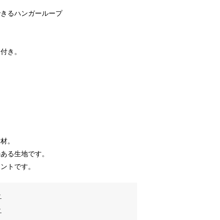
できるハンガーループ
ト付き。
素材。
のある生地です。
イントです。
ク
ク