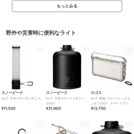
もっとみる
野外や災害時に便利なライト
スノーピーク
スノーピーク
ロゴス
ｷｬﾝﾌﾟ ギガパワーランタン TL
ｷｬﾝﾌﾟ ギガパワーバッテリー
ｷｬﾝﾌﾟ 野電 パワーストックラ
30000
ンタン2000・スマートワイヤ
¥11,550
¥31,900
¥13,750
レス