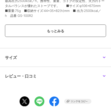
最高出力2500kcal／h。携帯性、重量、ゴトクの安定性、火力のトー
タルバランスが優れたストーブです。 ■サイズ:φ106×67.5mm
■重量:75g ■収納サイズ:44×35×82(h)mm ■ 出力:2500kcal／
h 品番 GS-100R2
メーカー品番：GS-100R2
ブランド
スノーピーク
ショップ
メガスポーツ
サイズ
商品カテゴリ
キャンプ レジャー
／
バーナー
カラー
．
サイズ
．
レビュー・口コミ
素材
材質:ステンレス、アルミニウム合
金、ブラス
商品のお取り扱い方法
原産国
-