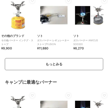
その他のブランド
ソト
ソト
その他バーナー インテグ・ス
ガスバーナー レギュレーター
ガスバーナー AMICUS
トーブ
ストーブFUSION
SOD320
¥9,900
¥11,880
¥6,270
もっとみる
キャンプに最適なバーナー