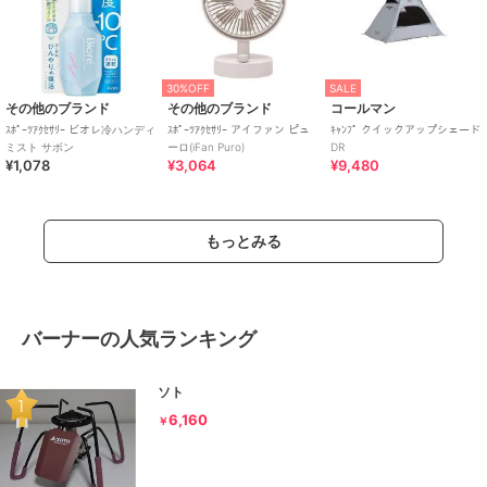
30%OFF
SALE
その他のブランド
その他のブランド
コールマン
ｽﾎﾟｰﾂｱｸｾｻﾘｰ ビオレ冷ハンディ
ｽﾎﾟｰﾂｱｸｾｻﾘｰ アイファン ピュ
ｷｬﾝﾌﾟ クイックアップシェード
ミスト サボン
ーロ(iFan Puro)
DR
¥1,078
¥3,064
¥9,480
もっとみる
バーナーの人気ランキング
ソト
6,160
￥