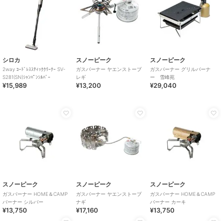
シロカ
スノーピーク
スノーピーク
2way ｺｰﾄﾞﾚｽｽﾃｨｯｸｸﾘｰﾅｰ SV-
ガスバーナー ヤエンストーブ
ガスバーナー グリルバーナ
S281(SN)ｼｬﾝﾊﾟﾝｼﾙﾊﾞｰ
レギ
ー 雪峰苑
¥15,989
¥13,200
¥29,040
スノーピーク
スノーピーク
スノーピーク
ガスバーナー HOME＆CAMP
ガスバーナー ヤエンストーブ
ガスバーナー HOME＆CAMP
バーナー シルバー
ナギ
バーナー カーキ
¥13,750
¥17,160
¥13,750