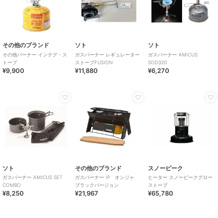
その他のブランド
ソト
ソト
その他バーナー インテグ・ス
ガスバーナー レギュレーター
ガスバーナー AMICUS
トーブ
ストーブFUSION
SOD320
¥9,900
¥11,880
¥6,270
ソト
その他のブランド
スノーピーク
ガスバーナー AMICUS SET
ガスバーナー IP オンジャ
ヒーター スノーピークグロー
COMBO
ブラックバージョン
ストーブ
¥8,250
¥21,967
¥65,780