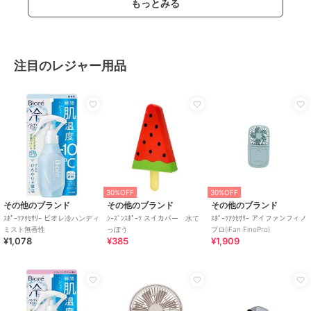
もっとみる
注目のレジャー用品
30%OFF
30%OFF
その他のブランド
その他のブランド
その他のブランド
ｽﾎﾟｰﾂｱｸｾｻﾘｰ ビオレ冷ハンディ
ｼｰｽﾞﾝｽﾎﾟｰﾂ スイカバー 水て
ｽﾎﾟｰﾂｱｸｾｻﾘｰ アイファンフィノ
ミスト無香性
っぽう
プロ(iFan FinoPro)
¥1,078
¥385
¥1,909