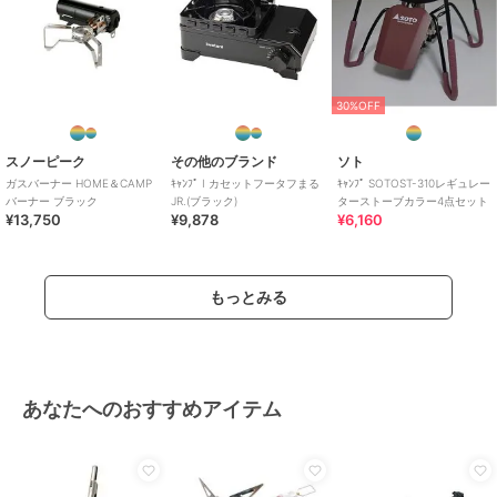
30%OFF
スノーピーク
その他のブランド
ソト
ガスバーナー HOME＆CAMP
ｷｬﾝﾌﾟ I カセットフータフまる
ｷｬﾝﾌﾟ SOTOST-310レギュレー
バーナー ブラック
JR.(ブラック)
ターストーブカラー4点セット
¥13,750
¥9,878
¥6,160
もっとみる
あなたへのおすすめアイテム