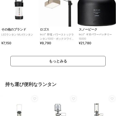
その他のブランド
ロゴス
スノーピーク
LEDランタン ML4ランタン
ｷｬﾝﾌﾟ 野電 パワーストックラ
ｷｬﾝﾌﾟ ギガパワーバッテリー
ンタン1000・ボックスワイヤ
15000
¥7,150
¥9,790
¥21,780
レス
もっとみる
持ち運び便利なランタン