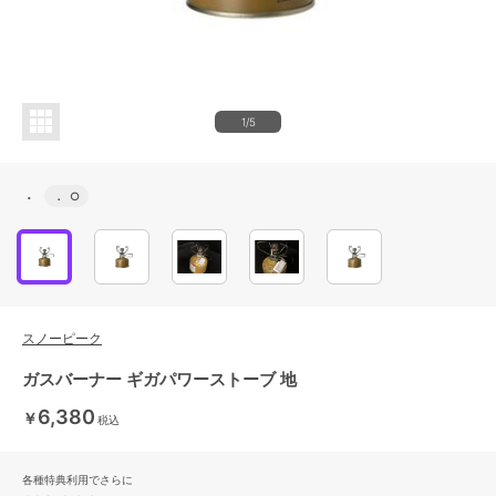
1/5
．
．
○
スノーピーク
ガスバーナー ギガパワーストーブ 地
6,380
￥
税込
各種特典利用でさらに