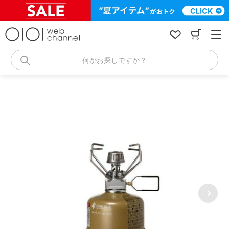
コ
ン
テ
ン
ツ
へ
何かお探しですか？
ス
キ
ッ
プ