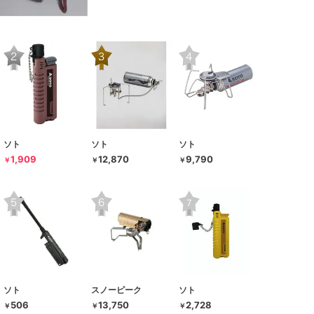
ソト
ソト
ソト
1,909
12,870
9,790
￥
￥
￥
ソト
スノーピーク
ソト
506
13,750
2,728
￥
￥
￥