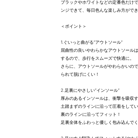
ブラックやホワイトなどの定番色だけ
ンジできて、毎日色んな楽しみ方がで
＜ポイント＞
1.ぐいっと曲がる“アウトソール”
屈曲性の良いやわらかなアウトソール
するので、歩行をスムーズで快適に。
さらに、アウトソールがやわらかいの
られて脱げにくい！
2.足裏にやさしい“インソール”
厚みのあるインソールは、衝撃を吸収
土踏まずのラインに沿って圧着をして
裏のラインに沿ってフィット！
足裏全体をふわっと優しく包み込んで