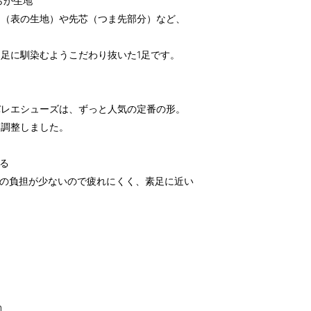
らか生地”
ー（表の生地）や先芯（つま先部分）など、
足に馴染むようこだわり抜いた1足です。
バレエシューズは、ずっと人気の定番の形。
う調整しました。
る
！足への負担が少ないので疲れにくく、素足に近い
m