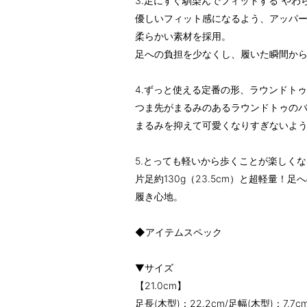
3.足にすぐ馴染んでフィットする“やわ
優しいフィット感になるよう、アッパ
柔らかい素材を採用。
足への負担を少なくし、履いた瞬間から
4.ずっと使える定番の形、ラウンドトゥ
つま先がまるみのあるラウンドトゥの
まるみを抑えて可愛くなりすぎないよ
5.とっても軽いから歩くことが楽しくな
片足約130g（23.5cm）と超軽量
履き心地。
◆アイテムスペック
▼サイズ
【21.0cm】
足長(木型)：22.2cm/足幅(木型)：7.7c