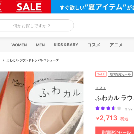
何かお探しですか？
コスメ
アニメ
KIDS＆BABY
WOMEN
MEN
ズ
/
ふわカル ラウンドトゥ バレエシューズ
SALE
期間限定セール
メヌエ
ふわカル ラウ
3.92 
2,713
￥
税込
期間限定セール