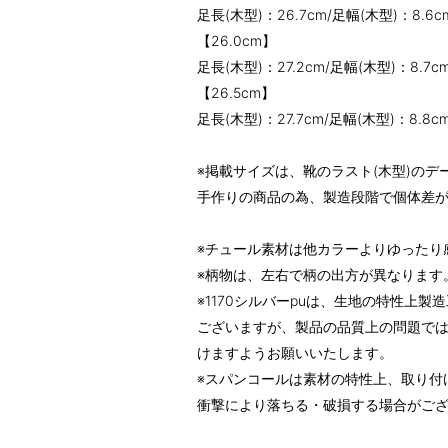
足長(木型)：26.7cm/足幅(木型)：8.6c
【26.0cm】
足長(木型)：27.2cm/足幅(木型)：8.7c
【26.5cm】
足長(木型)：27.7cm/足幅(木型)：8.8c
※掲載サイズは、靴のラスト(木型)のデ
手作りの商品の為、製造段階で個体差
※チュール素材は他カラーよりゆったり
※柄物は、左右で柄の出方が異なります
※1170シルバーpuは、生地の特性上
ございますが、製品の品質上の問題で
けますようお願いいたします。
※スパンコールは素材の特性上、取り付
衝撃により落ちる・破損する場合がご