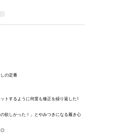
たしの定番
ットするように何度も修正を繰り返した1
なの欲しかった！」とやみつきになる履き心
う◎