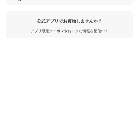
公式アプリでお買物しませんか？
アプリ限定クーポンやおトクな情報を配信中！
メールマガジン・公式SNSもお見逃しなく！
お気に入り商品の値下げ・再入荷や
おトクなセール情報がいち早く受け取れます！
そのほかのマルイ公式SNS