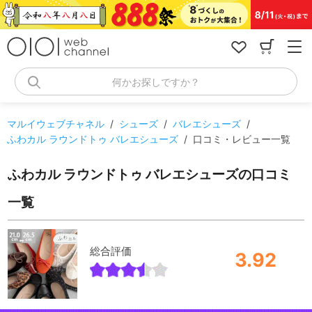
コ
ン
テ
ン
ツ
へ
何かお探しですか？
ス
キ
ッ
マルイウェブチャネル
/
シューズ
/
バレエシューズ
/
プ
ふわカル ラウンドトゥ バレエシューズ
/
口コミ・レビュー一覧
ふわカル ラウンドトゥ バレエシューズの口コミ
一覧
総合評価
3.92