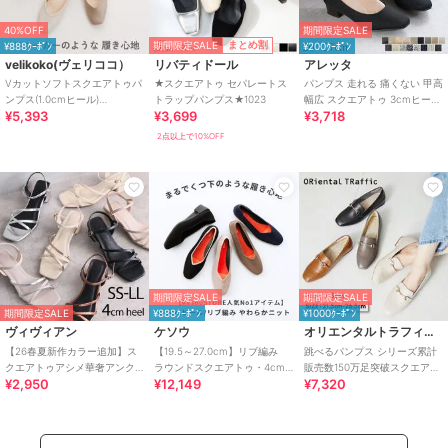
40%OFF
期間限定SALE
期間限定SALE
まとめ割
¥888ｸｰﾎﾟﾝ
¥200ｸｰﾎﾟﾝ
velikoko(ヴェリココ）
リバティドール
アレッタ
Vカットソフトスクエアトゥパ
★スクエアトゥ セパレートス
パンプス 走れる 痛くない 甲高
ンプス(1.0cmヒール)
トラップパンプス★1023
幅広 スクエアトゥ 3cmヒール
¥5,393
¥3,699
¥3,718
[19.5~27.0cm]
チャンキーヒール 26秋冬新作
2点以上で10%OFF
期間限定SALE
期間限定SALE
期間限定SALE
¥888ｸｰﾎﾟﾝ
¥1000ｸｰﾎﾟﾝ
ヴィヴィアン
ケソウ
オリエンタルトラフィック
【26春夏新作カラー追加】ス
【19.5～27.0cm】リブ編み
跳べるパンプス シリーズ累計
クエアトゥアシメ華奢アンク
ラウンドスクエアトゥ・4cm
販売数150万足突破スクエアト
¥2,950
¥12,149
¥7,320
ルストラップサンダル
ヒールニットパンプス
ゥビットモチーフ ローファ
ー/R-3210