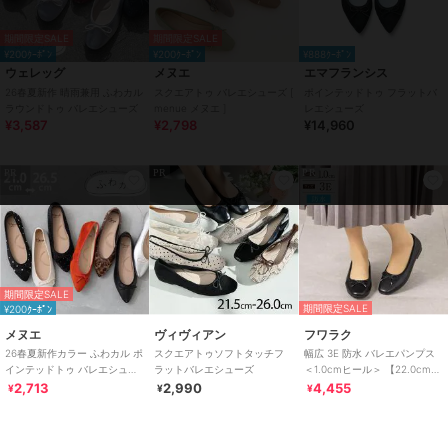
選ぶサイズ：23.5
ゆるい ☆☆★☆☆ きつい
期間限定SALE
期間限定SALE
素足で履くなら23.5がピッタリ。靴下合わせなら24.0がゆったり履け
¥200ｸｰﾎﾟﾝ
¥200ｸｰﾎﾟﾝ
¥888ｸｰﾎﾟﾝ
る。
ウェレッグ
メヌエ
エマフランシス
26春夏新作 晴雨兼用 ふわカル
スクエアトゥ バレエシューズ [
ポインテッドトゥ フラットバ
▼普段サイズ：24.0cm D
ラウンドトゥ バレエシューズ
menue メヌエ ]
レエシューズ
選ぶサイズ：24.5
¥3,587
¥2,798
¥14,960
ゆるい ☆☆★☆☆ きつい
24.5は足長と足囲がピッタリ。24.0は足長とつま先がキツイので選ば
PR
PR
PR
ない。
▼普段サイズ：24.5cm E
選ぶサイズ：25.0
ゆるい ☆★☆☆☆ きつい
25.0は足長が少し緩いがピッタリ。24.5は足長がキツめのピッタリで
期間限定SALE
つま先が窮屈。
期間限定SALE
¥200ｸｰﾎﾟﾝ
メヌエ
ヴィヴィアン
フワラク
※足の形には個人差があります。スタッフ試着感想は参考程度にお考
26春夏新作カラー ふわカル ポ
スクエアトゥソフトタッチフ
幅広 3E 防水 バレエパンプス
え下さい。
インテッドトゥ バレエシュー
ラットバレエシューズ
＜1.0cmヒール＞ 【22.0cm～
ズ [ menue メヌエ ]
25.0cm】
2,713
2,990
4,455
¥
¥
¥
※商品の梱包デザインは複数ございます。ご指定はできかねますので
ご了承ください。