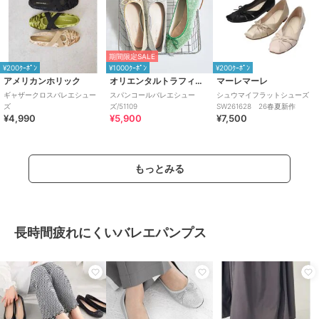
ベロア、4065トマトレッドベロ
ア、4168スタッズxブラックハラ
コ調、4224ブラウンレオパードハ
ラコ調、4001アイボリーxブラッ
期間限定SALE
クドット、4226ブラックスパンコ
¥200ｸｰﾎﾟﾝ
¥1000ｸｰﾎﾟﾝ
¥200ｸｰﾎﾟﾝ
ール、4072ブルースパンコール、
アメリカンホリック
オリエンタルトラフィック
マーレマーレ
4225アイボリースパンコール
ギャザークロスバレエシュー
スパンコールバレエシュー
シュウマイフラットシューズ
ズ
ズ/51109
SW261628 26春夏新作
サイズ
12サイズ展開
¥4,990
¥5,900
¥7,500
素材
合成皮革／合成繊維
商品のお取り扱い方法
もっとみる
特徴
シューズ
スエード(フェイク含む)
/
無地
/
ドット柄
/
アニマル柄
/
レオパ
ード柄
/
レース
/
リボン
/
キル
長時間疲れにくいバレエパンプス
ティング
/
透かし編み
/
2.5cm未
満
/
ラウンドトゥ
バレエシューズ
スエード(フェイク含む)
/
無地
/
ドット柄
/
アニマル柄
/
レオパ
ード柄
/
レース
/
リボン
/
キル