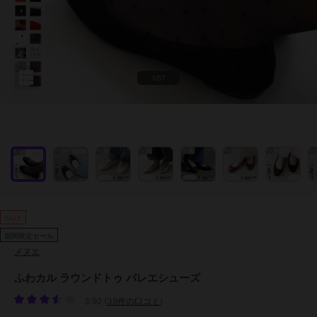
1/57
SALE
期間限定セール
メヌエ
ふわカル ラウンドトゥ バレエシューズ
3.92
(
38件の口コミ
)