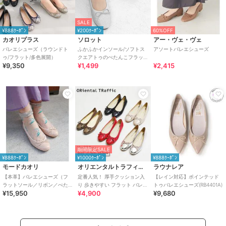
ティング
/
透かし編み
/
2.5cm未
満
/
ラウンドトゥ
SALE
¥888ｸｰﾎﾟﾝ
¥200ｸｰﾎﾟﾝ
60%OFF
原産国
中国
カオリプラス
ソロット
アー・ヴェ・ヴェ
バレエシューズ（ラウンドト
ふかふかインソール/ソフトス
アソートバレエシューズ
ゥ/フラット/多色展開）
クエアトゥのぺたんこフラッ
¥9,350
¥1,499
¥2,415
トバレエシューズ
期間限定SALE
¥888ｸｰﾎﾟﾝ
¥1000ｸｰﾎﾟﾝ
¥888ｸｰﾎﾟﾝ
モードカオリ
オリエンタルトラフィック
ラウナレア
【本革】バレエシューズ（フ
定番人気！ 厚手クッション入
【レイン対応】ポインテッド
ラットソール／リボン／ぺた
り 歩きやすい フラット バレエ
トゥバレエシューズ(RB4401A)
¥15,950
¥4,900
¥9,680
んこ／多色展開／アニマル）
シューズ/R-4006