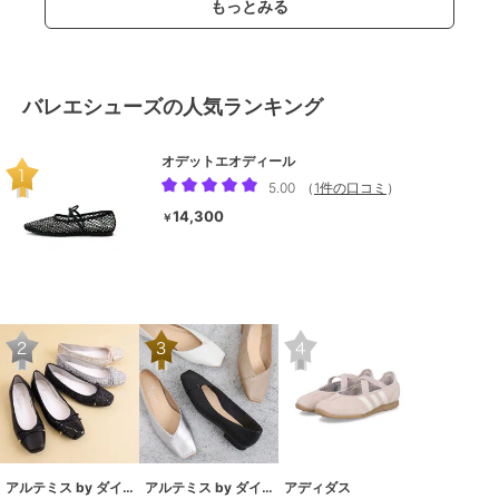
もっとみる
バレエシューズの人気ランキング
オデットエオディール
5.00
（
1件の口コミ
）
14,300
￥
アルテミス by ダイアナ
アルテミス by ダイアナ
アディダス