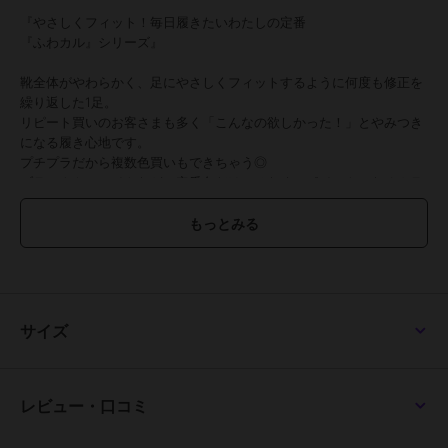
『やさしくフィット！毎日履きたいわたしの定番
『ふわカル』シリーズ』
靴全体がやわらかく、足にやさしくフィットするように何度も修正を
繰り返した1足。
リピート買いのお客さまも多く「こんなの欲しかった！」とやみつき
になる履き心地です。
プチプラだから複数色買いもできちゃう◎
ブラックやホワイトなどの定番色だけではなく、ポイントになるカラ
ーにもチャレンジできて、毎日色んな楽しみ方ができます！
＜ポイント＞
1.ぐいっと曲がる“アウトソール”
屈曲性の良いやわらかなアウトソールは、歩くときの足の動きに合わ
せてフィットするので、歩行をスムーズで快適に。
サイズ
さらに、アウトソールがやわらかいので、靴が足にフィットしたまま
カカトがあげられて脱げにくい！
2.足裏にやさしい“インソール”
レビュー・口コミ
厚みのあるインソールは、衝撃を吸収するやわらかいスポンジを採
用。