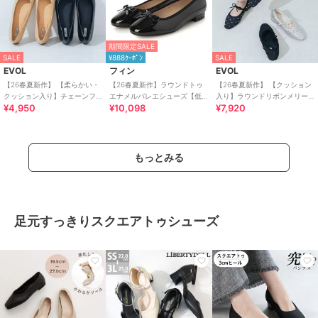
期間限定SALE
SALE
¥888ｸｰﾎﾟﾝ
SALE
EVOL
フィン
EVOL
【26春夏新作】 【柔らかい・
【26春夏新作】ラウンドトゥ
【26春夏新作】 【クッション
クッション入り】チェーンフ
エナメルバレエシューズ【低
入り】ラウンドリボンメリー
¥4,950
¥10,098
¥7,920
ラットラウンドバレエ JA5896
反発スポンジ入り】
ジェーンフラットパンプス
CA23863
もっとみる
足元すっきりスクエアトゥシューズ