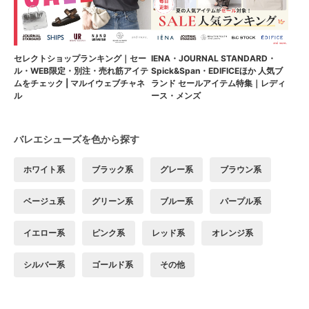
セレクトショップランキング｜セー
IENA・JOURNAL STANDARD・
ル・WEB限定・別注・売れ筋アイテ
Spick&Span・EDIFICEほか 人気ブ
ムをチェック | マルイウェブチャネ
ランド セールアイテム特集｜レディ
ル
ース・メンズ
バレエシューズを色から探す
ホワイト系
ブラック系
グレー系
ブラウン系
ベージュ系
グリーン系
ブルー系
パープル系
イエロー系
ピンク系
レッド系
オレンジ系
シルバー系
ゴールド系
その他