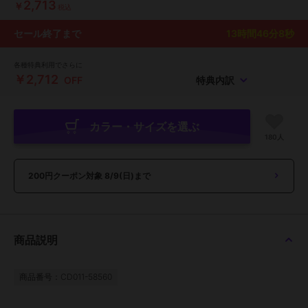
2,713
￥
税込
セール終了まで
13
時間
46
分
6
秒
各種特典利用でさらに
￥2,712
OFF
特典内訳
カラー・サイズを選ぶ
180人
200円クーポン対象
8/9(日)まで
商品説明
商品番号：CD011-58560