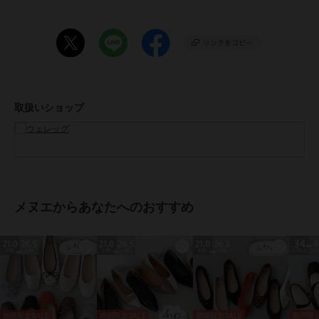
土踏まずのラインに沿って圧着をしているので、土踏まずの部分は沈
み込まず、足裏のラインに沿ってフィット！
足裏全体をふわっと優しく包み込んでくれます。
3.足にすぐ馴染んでフィットする“やわらか生地”
優しいフィット感になるよう、アッパー（表の生地）や先芯（つま先
部分）など、柔らかい素材を採用。
取扱いショップ
足への負担を少なくし、履いた瞬間から足に馴染むようこだわり抜い
た1足です。
4.ずっと使える定番の形、ラウンドトゥ
つま先がまるみのあるラウンドトゥのバレエシューズは、ずっと人気
の定番の形。まるみを抑えて可愛くなりすぎないよう調整しました。
メヌエからあなたへのおすすめ
5.とっても軽いから歩くことが楽しくなる
片足約130g（23.5cm）と超軽量！足への負担が少ないので疲れにく
く、素足に近い履き心地。
◆アイテムスペック
▼サイズ
【21.0cm】
期間限定SALE
期間限定SALE
期間限定SALE
期間限定