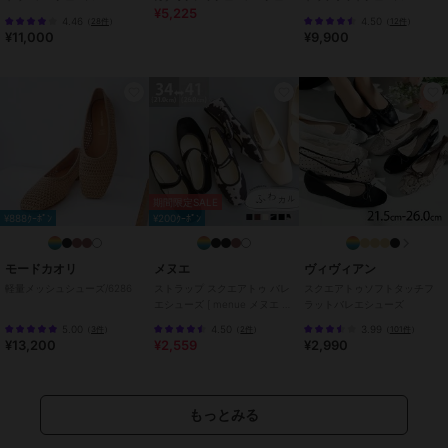
¥5,225
ーズ【低反発スポンジ入り】
4.46
4.50
（
28件
）
（
12件
）
¥11,000
¥9,900
※掲載サイズは、靴のラスト(木型)のデータです。
手作りの商品の為、製造段階で個体差が生じます。
※チュール素材は他カラーよりゆったり感じる場合がございます。
※柄物は、左右で柄の出方が異なります。
※1170シルバーpuは、生地の特性上製造工程でつま先に薄く線が入っ
てしまう場合がございますが、製品の品質上の問題ではございませ
ん。ご了承の上、ご購入いただけますようお願いいたします。
※スパンコールは素材の特性上、取り付けにむらや個体差がございま
期間限定SALE
す。また、強い衝撃により落ちる・破損する場合がございます。
¥888ｸｰﾎﾟﾝ
¥200ｸｰﾎﾟﾝ
※生産時期により、色合い、風合い、質感に差が生じる場合がありま
モードカオリ
メヌエ
ヴィヴィアン
す。
軽量メッシュシューズ/6286
ストラップ スクエアトゥ バレ
スクエアトゥソフトタッチフ
エシューズ [ menue メヌエ ふ
ラットバレエシューズ
ヒールの高さ：約1.0cm
わカル ]
5.00
4.50
3.99
（
3件
）
（
2件
）
（
101件
）
素材：合成皮革／合成繊維
¥13,200
¥2,559
¥2,990
片足重量：約130g＜23.5cm 計測＞
生産国：中国
ワイズ：3E
もっとみる
◆サイズ選びに困っていませんか？
＼スタッフが試着してみました！／