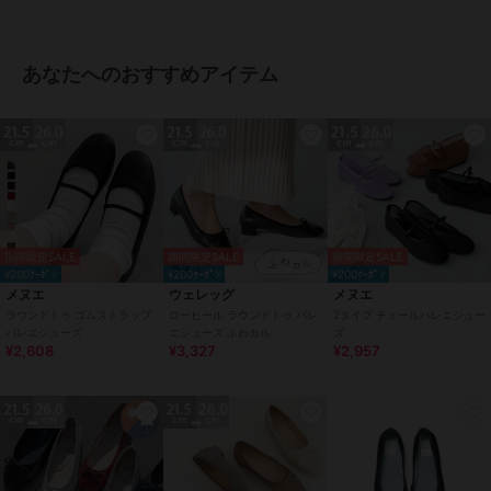
試着スタイル：素足
▼普段サイズ：22.0cm 2E
あなたへのおすすめアイテム
選ぶサイズ：22.0
ゆるい ☆☆★☆☆ きつい
22.0は履き口が当たるが、気にならない程度。靴下着用なら22.5を選
ぶ。
▼普段サイズ：22.5cm D
選ぶサイズ：22.5
ゆるい ☆☆★☆☆ きつい
22.5はつま先上側がやや当たるが、アッパーが柔らかいので問題なく
期間限定SALE
期間限定SALE
期間限定SALE
履ける。23.0は歩くと踵が脱げそうになる。
¥200ｸｰﾎﾟﾝ
¥200ｸｰﾎﾟﾝ
¥200ｸｰﾎﾟﾝ
メヌエ
ウェレッグ
メヌエ
ラウンドトゥ ゴムストラップ
ローヒール ラウンドトゥ バレ
2タイプ チュールバレエシュー
▼普段サイズ：23.0cm E
バレエシューズ
エシューズ ふわカル
ズ
選ぶサイズ：23.5
¥2,608
¥3,327
¥2,957
ゆるい ☆☆★☆☆ きつい
23.5はつま先周りはややきつめだけど生地がやわらかいので問題な
い。また、馴染むと窮屈さはなくなりそう。23.0は全体的にややきつ
め。クッションがやわらかいので馴染むと履けないこともなさそう。
▼普段サイズ：23.5cm 2E