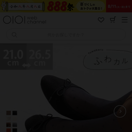
コ
ン
テ
ン
ツ
へ
何かお探しですか？
ス
キ
ッ
プ