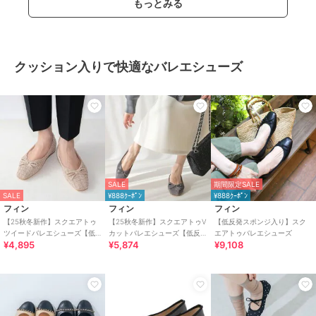
もっとみる
クッション入りで快適なバレエシューズ
SALE
期間限定SALE
SALE
¥888ｸｰﾎﾟﾝ
¥888ｸｰﾎﾟﾝ
フィン
フィン
フィン
【25秋冬新作】スクエアトゥ
【25秋冬新作】スクエアトゥV
【低反発スポンジ入り】スク
ツイードバレエシューズ【低
カットバレエシューズ【低反
エアトゥバレエシューズ
¥4,895
¥5,874
¥9,108
反発スポンジ入り】
発スポンジ入り】