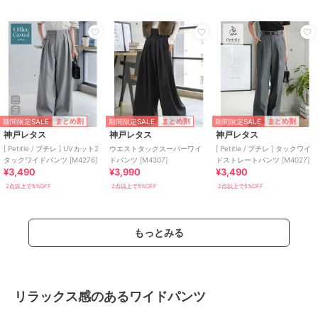
期間限定SALE
期間限定SALE
期間限定SALE
まとめ割
まとめ割
まとめ割
神戸レタス
神戸レタス
神戸レタス
[ Petitle / プチレ ] UVカット2
ウエストタックスーパーワイ
[ Petitle / プチレ ] タックワイ
タックワイドパンツ [M4276]
ドパンツ [M4307]
ドストレートパンツ [M4027]
¥3,490
¥3,990
¥3,490
2点以上で5%OFF
2点以上で5%OFF
2点以上で5%OFF
もっとみる
リラックス感のあるワイドパンツ