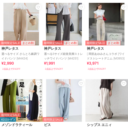
期間限定SALE
期間限定SALE
期間限定SALE
まとめ割
まとめ割
まとめ割
神戸レタス
神戸レタス
神戸レタス
選べるサイズ さらとろ麻調ワ
選べる5サイズ錯覚美脚ストレ
[ 岡部あゆみさんコラボ ]ワイ
イドパンツ [M4424]
ッチワイドパンツ [M4251]
ドストレートデニム [M3953]
¥2,990
¥1,991
¥3,971
2点以上で5%OFF
2点以上で5%OFF
2点以上で5%OFF
期間限定SALE
¥200ｸｰﾎﾟﾝ
期間限定SALE
メゾンドラティール
ビス
シップス エニィ