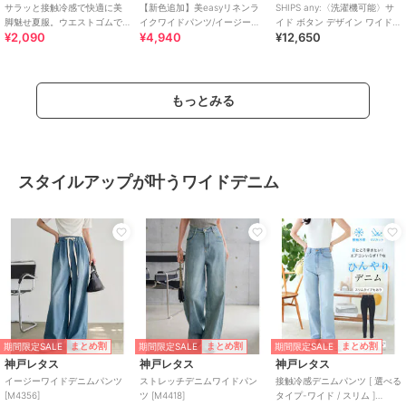
サラッと接触冷感で快適に美
【新色追加】美easyリネンラ
SHIPS any:〈洗濯機可能〉サ
脚魅せ夏服。ウエストゴムで
イクワイドパンツ/イージーケ
イド ボタン デザイン ワイド
¥2,090
¥4,940
¥12,650
ラフに履けるのに上品プリー
ア・接触冷感・セットアップ
イージー パンツ
ツワイドイージーパンツ
対応
もっとみる
スタイルアップが叶うワイドデニム
期間限定SALE
期間限定SALE
期間限定SALE
まとめ割
まとめ割
まとめ割
神戸レタス
神戸レタス
神戸レタス
イージーワイドデニムパンツ
ストレッチデニムワイドパン
接触冷感デニムパンツ [ 選べる
[M4356]
ツ [M4418]
タイプ-ワイド / スリム ]