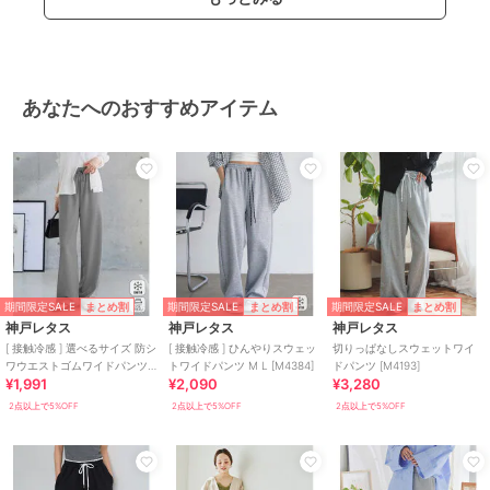
あなたへのおすすめアイテム
期間限定SALE
期間限定SALE
期間限定SALE
まとめ割
まとめ割
まとめ割
神戸レタス
神戸レタス
神戸レタス
[ 接触冷感 ] 選べるサイズ 防シ
[ 接触冷感 ] ひんやりスウェッ
切りっぱなしスウェットワイ
ワウエストゴムワイドパンツ
トワイドパンツ M L [M4384]
ドパンツ [M4193]
¥1,991
¥2,090
¥3,280
[M4432]
2点以上で5%OFF
2点以上で5%OFF
2点以上で5%OFF