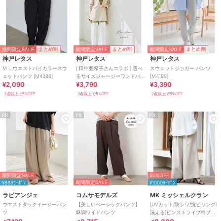
期間限定SALE
期間限定SALE
期間限定SALE
まとめ割
まとめ割
まとめ割
神戸レタス
神戸レタス
神戸レタス
M L ウエストバイカラースウ
[ 田中亜希子さんコラボ ] 選べ
スウェットジョガー パンツ
ェットパンツ [M4386]
るサイズジャージーワンドパ
[M4189]
¥2,090
¥3,790
¥3,390
ンツ [M3363]
2点以上で5%OFF
2点以上で5%OFF
2点以上で5%OFF
PR
PR
PR
期間限定SALE
50%OFF
期間限定SALE
¥888ｸｰﾎﾟﾝ
¥1000ｸｰﾎﾟﾝ
ラビアンジェ
コムサモデルズ
MK ミッシェルクラン
ウエストタックイージーパン
【美しいベーシックパンツ】
[UVカット/防シワ/抗ピリング/
ツ
麻調ワイドパンツ
洗える]ピンストライプ柄プル
オンワイドパンツ