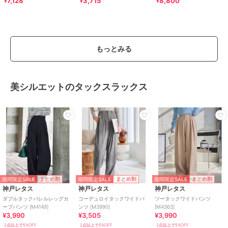
7,128
3,715
8,800
¥
¥
¥
もっとみる
美シルエットのタックスラックス
期間限定SALE
期間限定SALE
期間限定SALE
まとめ割
まとめ割
まとめ割
神戸レタス
神戸レタス
神戸レタス
ダブルタックバレルレッグカ
コーデュロイタックワイドパ
ツータックワイドパンツ
ーブパンツ [M4149]
ンツ [M3990]
[M4363]
¥3,990
¥3,505
¥3,990
2点以上で5%OFF
2点以上で5%OFF
2点以上で5%OFF