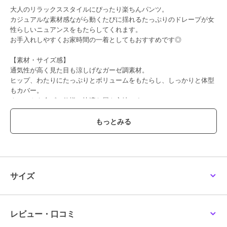
大人のリラックススタイルにぴったり楽ちんパンツ。
カジュアルな素材感ながら動くたびに揺れるたっぷりのドレープが女
性らしいニュアンスをもたらしてくれます。
お手入れしやすくお家時間の一着としてもおすすめです◎
【素材・サイズ感】
通気性が高く見た目も涼しげなガーゼ調素材。
ヒップ、わたりにたっぷりとボリュームをもたらし、しっかりと体型
もカバー。
ウエストも全ゴム仕様で快適な履き心地です。
ポケット、裏地付きで利便性も◎
うれしい2丈展開です。
#コウベレタス
期間限定セール開催中
サイズ
ブランド
神戸レタス
ショップ
神戸レタス
商品カテゴリ
パンツ
／
その他パンツ
レビュー・口コミ