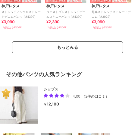
期間限定SALE
期間限定SALE
期間限定SALE
まとめ割
まとめ割
まとめ割
神戸レタス
神戸レタス
神戸レタス
ストレッチアンクルストレー
ウエストゴムストレッチデニ
超楽ストレッチストレートデ
トデニムパンツ [M4399]
ムスキニーパンツ[M4390]
ニム [M3929]
¥3,990
¥2,390
¥3,990
2点以上で5%OFF
2点以上で5%OFF
2点以上で5%OFF
もっとみる
その他パンツの人気ランキング
シップス
4.00
（
2件の口コミ
）
12,100
￥