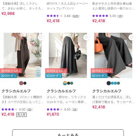
【接触冷感】涼しくラクし
綿100％！大人上品なイージー
動きやすさと存在感を兼ね備
て、きれいが続く。タック入
カットフレアパンツ
えた着回し抜群の一枚◎セミ
¥2,968
り総柄ワイドイージーパンツ
ワイド プリーツパンツ
3.66
5.00
（
50件
）
（
1件
）
（ウエストゴム）
¥2,418
¥2,418
期間限定SALE
期間限定SALE
期間限定SALE
¥200ｸｰﾎﾟﾝ
¥200ｸｰﾎﾟﾝ
¥200ｸｰﾎﾟﾝ
クラシカルエルフ
クラシカルエルフ
クラシカルエルフ
【接触冷感・UVカット機能付
さらり、軽やか。リラックス
履くだけでお洒落見え。涼し
き】コーデの主役にもってこ
styleキマる。レーヨン素材ウ
げ素材で魅せる。サッカーチ
¥2,418
いの一本！紐付き総柄スリム
エストギャザーフレアシルエ
ェックタックワイドパンツ
4.00
4.00
（
1件
）
（
1件
）
イージーパンツ
ットワイドパンツ
¥2,418
¥1,870
再入荷
もっとみる