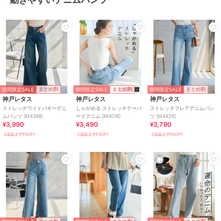
期間限定SALE
期間限定SALE
期間限定SALE
まとめ割
まとめ割
まとめ割
神戸レタス
神戸レタス
神戸レタス
ストレッチワイドバギーデニ
しゃがめる ストレッチテーパ
ストレッチフレアデニムパン
ムパンツ [M4398]
ードデニム [M4018]
ツ [M4429]
¥3,990
¥3,490
¥3,790
2点以上で5%OFF
2点以上で5%OFF
2点以上で5%OFF