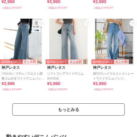
¥2,990
¥3,990
¥3,690
[M3926]｜
2点以上で5%OFF
2点以上で5%OFF
2点以上で5%OFF
期間限定SALE
期間限定SALE
期間限定SALE
まとめ割
まとめ割
まとめ割
神戸レタス
神戸レタス
神戸レタス
[ Petitle / プチレ ] ウエスト調
ソフトフレアワイドデニム
綿100%ハイウエストストレー
整ゴム付きワイドデニムパン
[M4406]
トワイドデニムパンツ
¥3,990
¥3,990
¥3,990
ツ [M4239]
[M4060]
2点以上で5%OFF
2点以上で5%OFF
2点以上で5%OFF
もっとみる
動きやすいデニムパンツ