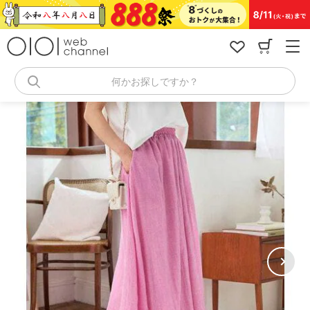
コ
ン
テ
ン
ツ
へ
何かお探しですか？
ス
キ
ッ
プ