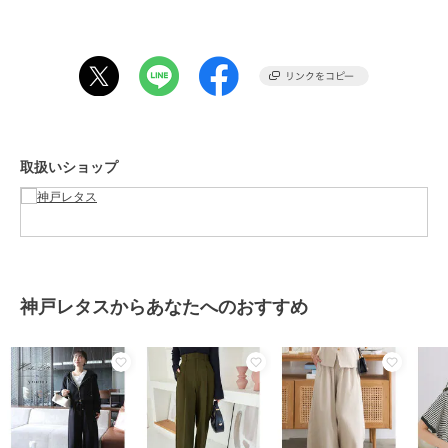
性別タイプ
レディース
パンツ
／
その他パンツ
カラー
ロング ピンク、アンクル ブル
ー、ロング ブルー、アンクル ロ
イヤルブルー、ロング ロイヤルブ
ルー、アンクル ネイビー、ロング
ネイビー、アンクル グレージュ、
ロング グレージュ、アンクル ブ
取扱いショップ
ラウン、ロング ブラウン、アンク
ル チャコール、ロング チャコー
ル、アンクル ブラック、ロング
ブラック、アンクル ピンク、アン
クル レッド、ロング レッド、ア
ンクル ラベンダー、ロング ラベ
ンダー、アンクル ミント、ロング
神戸レタスからあなたへのおすすめ
ミント
サイズ
フリー
素材
表地） ポリエステル80%/綿20%
裏地） ポリエステル100%
商品のお取り扱い方法
特徴
パンツ