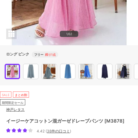
1/62
ロング ピンク
フリー
残り1点
SALE
まとめ割
期間限定セール
神戸レタス
イージーケアコットン混ガーゼドレープパンツ [M3878]
4.42
(
38件の口コミ
)