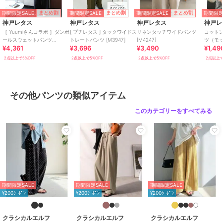
綿・コットン素材
/
ポリエステル
期間限定SALE
期間限定SALE
期間限定SALE
期間限定
まとめ割
まとめ割
まとめ割
素材
/
無地
/
ワイド・バギー
/
神戸レタス
神戸レタス
神戸レタス
神戸
フレア・ブーツカット
/
ライフス
［ Yuumiさんコラボ ］ダンボ
[ プチレタス ] タックワイドス
リネンタッチワイドパンツ
コットン
ールスウェットパンツ
トレートパンツ [M3947]
[M4247]
ツ（モ
タイル
/
カジュアル
¥4,361
¥3,696
¥3,490
¥1,49
[M4099]
ック） [
その他パンツ
2点以上で5%OFF
2点以上で5%OFF
2点以上で5%OFF
2点以上で
綿・コットン素材
/
ポリエステル
素材
/
無地
/
ワイド・バギー
/
フレア・ブーツカット
/
ライフス
その他パンツの類似アイテム
タイル
/
カジュアル
このカテゴリーをすべてみる
原産国
中国
期間限定SALE
期間限定SALE
期間限定SALE
¥200ｸｰﾎﾟﾝ
¥200ｸｰﾎﾟﾝ
¥200ｸｰﾎﾟﾝ
クラシカルエルフ
クラシカルエルフ
クラシカルエルフ