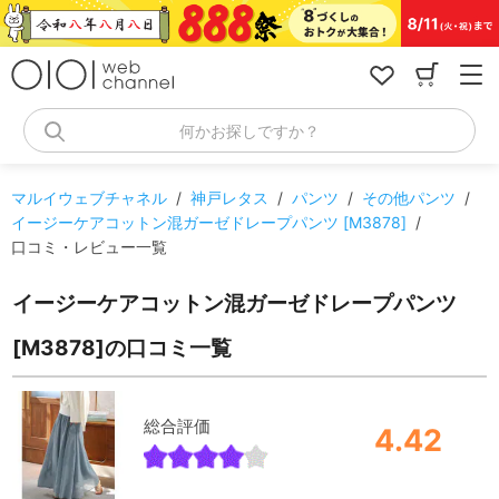
コ
ン
テ
ン
ツ
へ
何かお探しですか？
ス
キ
ッ
マルイウェブチャネル
/
神戸レタス
/
パンツ
/
その他パンツ
/
プ
イージーケアコットン混ガーゼドレープパンツ [M3878]
/
口コミ・レビュー一覧
イージーケアコットン混ガーゼドレープパンツ
[M3878]の口コミ一覧
総合評価
4.42