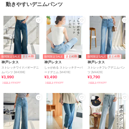
動きやすいデニムパンツ
期間限定SALE
期間限定SALE
期間限定SALE
まとめ割
まとめ割
まとめ割
神戸レタス
神戸レタス
神戸レタス
ストレッチワイドバギーデニ
しゃがめる ストレッチテーパ
ストレッチフレアデニムパン
ムパンツ [M4398]
ードデニム [M4018]
ツ [M4429]
¥3,990
¥3,490
¥3,790
2点以上で5%OFF
2点以上で5%OFF
2点以上で5%OFF