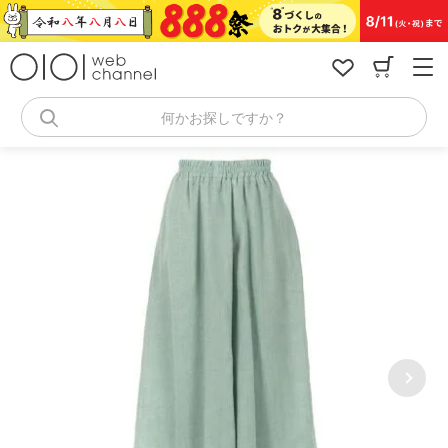
コ
ン
テ
ン
ツ
へ
何かお探しですか？
ス
キ
ッ
プ