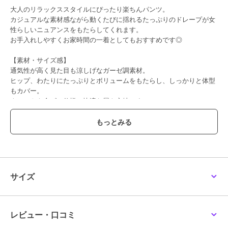
大人のリラックススタイルにぴったり楽ちんパンツ。
カジュアルな素材感ながら動くたびに揺れるたっぷりのドレープが女
性らしいニュアンスをもたらしてくれます。
お手入れしやすくお家時間の一着としてもおすすめです◎
【素材・サイズ感】
通気性が高く見た目も涼しげなガーゼ調素材。
ヒップ、わたりにたっぷりとボリュームをもたらし、しっかりと体型
もカバー。
ウエストも全ゴム仕様で快適な履き心地です。
ポケット、裏地付きで利便性も◎
うれしい2丈展開です。
#コウベレタス
期間限定セール開催中
サイズ
ブランド
神戸レタス
ショップ
神戸レタス
商品カテゴリ
パンツ
／
その他パンツ
レビュー・口コミ