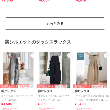
9,350
4,004
8,819
¥
¥
¥
もっとみる
美シルエットのタックスラックス
期間限定SALE
期間限定SALE
期間限定SALE
まとめ割
まとめ割
まとめ割
神戸レタス
神戸レタス
神戸レタス
コーデュロイタックワイドパ
ダブルタックバレルレッグカ
[オフィスカジュアル][撥水・防
ンツ [M3990]
ーブパンツ [M4149]
汚・防シワ] 接触冷感フロント
¥3,505
¥3,990
¥3,490
タックワイドスラックス
[M4408]
2点以上で5%OFF
2点以上で5%OFF
2点以上で5%OFF