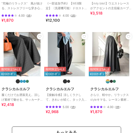
”究極のリラックス” 風が抜け
《一部追加予約》【WEB限
【mily bilet】ウエストレース
る、ストレスフリーな穿き心
定】〈洗濯機可能〉ドロスト
がアクセントの主役級カーブ
¥3,518
地。サッカー素材タックワイ
ベイカー パンツ
スウェットパンツ
4.00
4.00
（
1件
）
（
2件
）
ドカーブパンツ
¥1,870
¥12,100
期間限定SALE
期間限定SALE
期間限定SALE
¥200ｸｰﾎﾟﾝ
¥200ｸｰﾎﾟﾝ
¥200ｸｰﾎﾟﾝ
クラシカルエルフ
クラシカルエルフ
クラシカルエルフ
履くだけでお洒落見え。涼し
【接触冷感】涼しくラクし
さらり、軽やか。リラックス
げ素材で魅せる。サッカーチ
て、きれいが続く。タック入
styleキマる。レーヨン素材ウ
¥2,418
ェックタックワイドパンツ
り総柄ワイドイージーパンツ
エストギャザーフレアシルエ
5.00
4.00
（
1件
）
（
1件
）
（ウエストゴム）
ットワイドパンツ
¥2,968
¥1,870
もっとみる