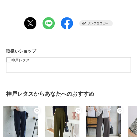
性別タイプ
レディース
パンツ
／
その他パンツ
カラー
アンクル ミント、アンクル ブル
ー、ロング ブルー、アンクル ロ
イヤルブルー、ロング ロイヤルブ
ルー、アンクル ネイビー、ロング
ネイビー、アンクル グレージュ、
ロング グレージュ、アンクル ブ
取扱いショップ
ラウン、ロング ブラウン、アンク
ル チャコール、ロング チャコー
ル、アンクル ブラック、ロング
ブラック、アンクル ピンク、ロン
グ ピンク、アンクル レッド、ロ
ング レッド、アンクル ラベンダ
ー、ロング ラベンダー、ロング
神戸レタスからあなたへのおすすめ
ミント
サイズ
フリー
素材
表地） ポリエステル80%/綿20%
裏地） ポリエステル100%
商品のお取り扱い方法
特徴
パンツ