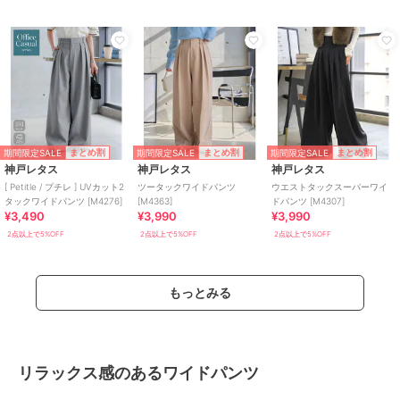
期間限定SALE
期間限定SALE
期間限定SALE
まとめ割
まとめ割
まとめ割
神戸レタス
神戸レタス
神戸レタス
[ Petitle / プチレ ] UVカット2
ツータックワイドパンツ
ウエストタックスーパーワイ
タックワイドパンツ [M4276]
[M4363]
ドパンツ [M4307]
¥3,490
¥3,990
¥3,990
2点以上で5%OFF
2点以上で5%OFF
2点以上で5%OFF
もっとみる
リラックス感のあるワイドパンツ