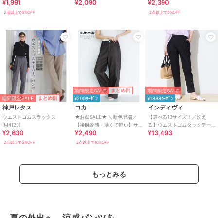
¥1,991
¥2,090
¥2,390
勤・旅行に使えるプリーツリ
ブワイドパンツ
2点以上で5%OFF
2点以上で5%OFF
期間限定SALE
まとめ割
期間限定SALE
期間限定SALE
まとめ割
¥200ｸｰﾎﾟﾝ
¥1888ｸｰﾎﾟﾝ
神戸レタス
コカ
インディヴィ
ウエストゴムスラックス
★お盆SALE★ ＼新色登場／
【選べる13サイズ！／洗え
[M4129]
【接触冷感・薄くて軽い】サ
る】ウエストゴムタックテー
¥2,630
¥2,490
¥13,493
マーデニムウエストゴムイー
パード褒められパンツ
ジーパンツ 全4色
2点以上で5%OFF
2点以上で10%OFF
もっとみる
夏の外出へ、涼感パンツを