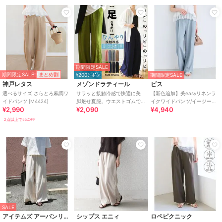
期間限定SALE
期間限定SALE
まとめ割
¥200ｸｰﾎﾟﾝ
期間限定SALE
神戸レタス
メゾンドラティール
ビス
選べるサイズ さらとろ麻調ワ
サラッと接触冷感で快適に美
【新色追加】美easyリネンラ
イドパンツ [M4424]
脚魅せ夏服。ウエストゴムで
イクワイドパンツ/イージーケ
¥2,990
¥2,090
¥4,940
ラフに履けるのに上品プリー
ア・接触冷感・セットアップ
ツワイドイージーパンツ
対応
2点以上で5%OFF
SALE
アイテムズ アーバンリサーチ
シップス エニィ
ロペピクニック