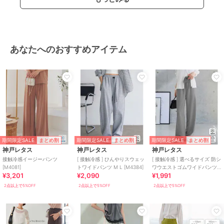
あなたへのおすすめアイテム
期間限定SALE
期間限定SALE
期間限定SALE
まとめ割
まとめ割
まとめ割
神戸レタス
神戸レタス
神戸レタス
接触冷感イージーパンツ
[ 接触冷感 ] ひんやりスウェッ
[ 接触冷感 ] 選べるサイズ 防シ
[M4081]
トワイドパンツ M L [M4384]
ワウエストゴムワイドパンツ
¥3,201
¥2,090
¥1,991
[M4432]
2点以上で5%OFF
2点以上で5%OFF
2点以上で5%OFF