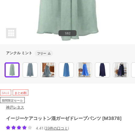
1/62
アンクル ミント
フリー
△
SALE
まとめ割
期間限定セール
神戸レタス
イージーケアコットン混ガーゼドレープパンツ [M3878]
4.41
(
39件の口コミ
)