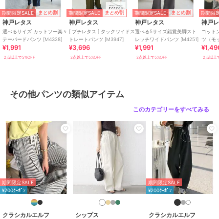
綿・コットン素材
/
ポリエステル
期間限定SALE
期間限定SALE
期間限定SALE
期間限定
まとめ割
まとめ割
まとめ割
素材
/
無地
/
ワイド・バギー
/
神戸レタス
神戸レタス
神戸レタス
神戸
フレア・ブーツカット
/
ライフス
選べるサイズ カットソー楽々
[ プチレタス ] タックワイドス
選べる5サイズ錯覚美脚スト
コットン
テーパードパンツ [M4328]
トレートパンツ [M3947]
レッチワイドパンツ [M4251]
ツ（モ
タイル
/
カジュアル
¥1,991
¥3,696
¥1,991
¥1,49
ック） [
その他パンツ
2点以上で5%OFF
2点以上で5%OFF
2点以上で5%OFF
2点以上で
綿・コットン素材
/
ポリエステル
素材
/
無地
/
ワイド・バギー
/
フレア・ブーツカット
/
ライフス
その他パンツの類似アイテム
タイル
/
カジュアル
このカテゴリーをすべてみる
原産国
中国
期間限定SALE
期間限定SALE
¥200ｸｰﾎﾟﾝ
¥200ｸｰﾎﾟﾝ
クラシカルエルフ
シップス
クラシカルエルフ