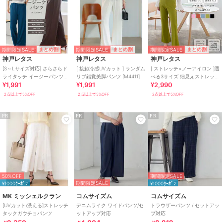
期間限定SALE
期間限定SALE
期間限定SALE
まとめ割
まとめ割
まとめ割
神戸レタス
神戸レタス
神戸レタス
[S～Lサイズ対応] さらさらド
[ 接触冷感UVカット ] ランダム
[ ストレッチ×ノーアイロン ]選
ライタッチ イージーパンツ
リブ錯覚美脚パンツ [M4411]
べる3サイズ 細見えストレッチ
¥1,991
¥1,991
¥2,990
[M3949]
セミフレアパンツ [M3848]
2点以上で5%OFF
2点以上で5%OFF
2点以上で5%OFF
PR
PR
PR
50%OFF
期間限定SALE
期間限定SALE
¥1000ｸｰﾎﾟﾝ
¥1000ｸｰﾎﾟﾝ
MK ミッシェルクラン
コムサイズム
コムサイズム
[UVカット/洗える]ストレッチ
デニムライク ワイドパンツ/セ
トラウザーパンツ / セットアッ
タックガウチョパンツ
ットアップ対応
プ対応