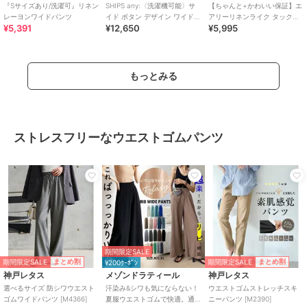
『Sサイズあり/洗濯可』リネン
SHIPS any:〈洗濯機可能〉サ
【ちゃんと+かわいい保証】エ
レーヨンワイドパンツ
イド ボタン デザイン ワイド
アリーリネンライク タックワ
¥5,391
¥12,650
¥5,995
イージー パンツ
イドパンツ/UVカット・速乾
もっとみる
ストレスフリーなウエストゴムパンツ
期間限定SALE
期間限定SALE
期間限定SALE
まとめ割
まとめ割
¥200ｸｰﾎﾟﾝ
神戸レタス
メゾンドラティール
神戸レタス
選べるサイズ 防シワウエスト
汗染み&シワも気にならない！
ウエストゴムストレッチスキ
ゴムワイドパンツ [M4366]
夏服ウエストゴムで快適。通
ニーパンツ [M2390]