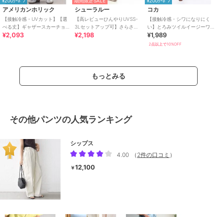
¥200ｸｰﾎﾟﾝ
期間限定SALE
¥200ｸｰﾎﾟﾝ
アメリカンホリック
シューラルー
コカ
【接触冷感・UVカット】【選
【高レビューひんやりUVSS-
【接触冷感・シワになりにく
べる丈】ギャザースカーチョ
3Lセットアップ可】さらさら
い】とろみツイルイージーワ
¥2,093
¥2,198
¥1,989
【WEB限定カラー有り】
ぷるん イージーテーパードパ
イドパンツ 全4色
ンツ
2点以上で10%OFF
もっとみる
その他パンツの人気ランキング
シップス
4.00
（
2件の口コミ
）
12,100
￥