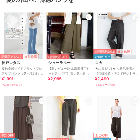
期間限定SALE
まとめ割
期間限定SALE
まとめ割
期間限定SALE
¥200ｸｰﾎﾟﾝ
神戸レタス
シューラルー
コカ
接触冷感サイドスリットフレ
【高レビューS-LL洗濯機可セ
★お盆SALE★ ＼新色登場／
アリブパンツ（選べる3丈）
ットアップ可】着丈選べる 軽
【接触冷感・薄くて軽い】サ
¥1,991
¥2,985
¥2,490
[M3932]
凛(かろりん) ひんやりフラップ
マーデニムウエストゴムイー
イージーパンツ
ジーパンツ 全4色
2点以上で5%OFF
2点以上で10%OFF
まとめ割
40%OFF