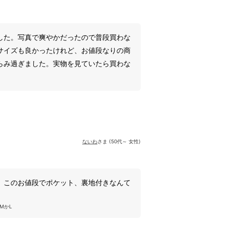
した。写真で爽やかだったので普段買わな
サイズも良かったけれど、お値段なりの商
らみ過ぎました。実物を見ていたら買わな
ないわ
さま (50代～ 女性)
 このお値段でポケット、裏地付きなんて
MかL