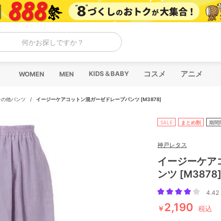
何かお探しですか？
コスメ
アニメ
KIDS＆BABY
WOMEN
MEN
その他パンツ
/
イージーケアコットン混ガーゼドレープパンツ [M3878]
SALE
まとめ割
期間
神戸レタス
イージーケア
ンツ [M3878
4.42 
2,190
￥
税込