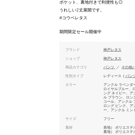
ポケット、裏地付きで利便性も◎
うれしい2丈展開です。
#コウベレタス
期間限定セール開催中
ブランド
神戸レタス
ショップ
神戸レタス
商品カテゴリ
パンツ
／
その他
性別タイプ
レディース
(
パン
カラー
アンクル ラベンダ
ロイヤルブルー、ロ
ング ネイビー、ア
ル ブラウン、ロン
コール、アンクル 
ロング ピンク、ア
ー、アンクル ミン
サイズ
フリー
素材
表地） ポリエステル8
裏地） ポリエステル