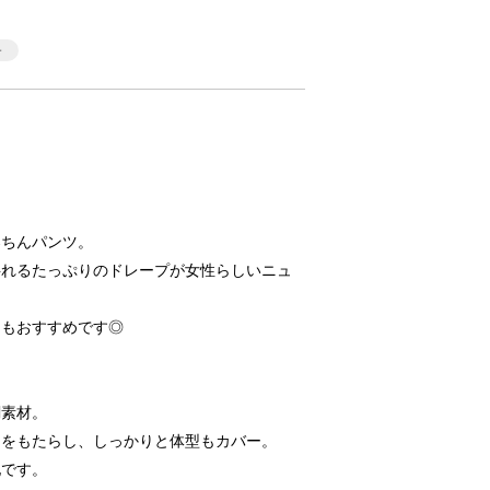
楽ちんパンツ。
揺れるたっぷりのドレープが女性らしいニュ
てもおすすめです◎
調素材。
ムをもたらし、しっかりと体型もカバー。
地です。