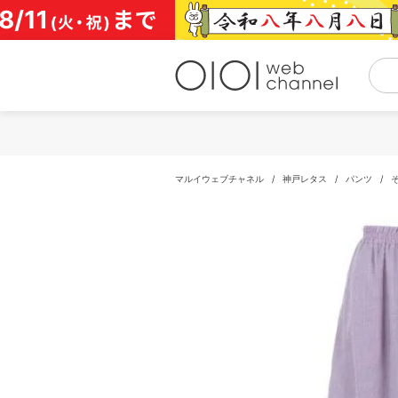
コ
ン
テ
ン
ツ
へ
ス
キ
ッ
プ
マルイウェブチャネル
/
神戸レタス
/
パンツ
/