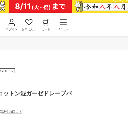
ログイン
お気に入り
カート
メニュー
限定セール
コットン混ガーゼドレープパ
]
(
38件の口コミ
)