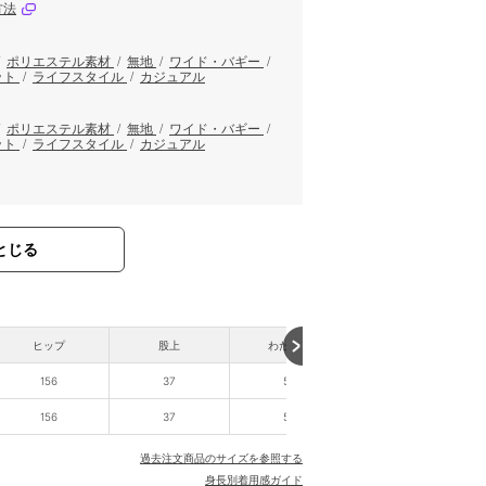
方法
/
ポリエステル素材
/
無地
/
ワイド・バギー
/
ット
/
ライフスタイル
/
カジュアル
/
ポリエステル素材
/
無地
/
ワイド・バギー
/
ット
/
ライフスタイル
/
カジュアル
とじる
ヒップ
股上
わたり幅
裾幅
156
37
50
80
156
37
50
80
過去注文商品のサイズを参照する
身長別着用感ガイド