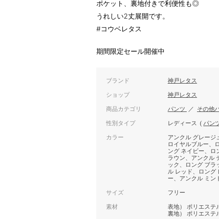
ポケット、裏地付きで利便性も◎
うれしい2丈展開です。
#コウベレタス
期間限定セール開催中
ブランド
神戸レタス
ショップ
神戸レタス
商品カテゴリ
パンツ
／
その他
性別タイプ
レディース
(
パン
カラー
アンクル グレージ
ロイヤルブルー、ロ
ング ネイビー、ロ
ラウン、アンクル 
ック、ロング ブラ
ル レッド、ロング
ー、アンクル ミン
サイズ
フリー
素材
表地） ポリエステル8
裏地） ポリエステル