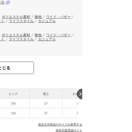
方法
/
ポリエステル素材
/
無地
/
ワイド・バギー
/
ット
/
ライフスタイル
/
カジュアル
/
ポリエステル素材
/
無地
/
ワイド・バギー
/
ット
/
ライフスタイル
/
カジュアル
とじる
ヒップ
股上
わたり幅
裾幅
156
37
50
80
156
37
50
80
過去注文商品のサイズを参照する
身長別着用感ガイド