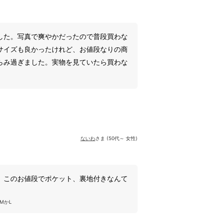
した。写真で爽やかだったので普段買わな
サイズも良かったけれど、お値段なりの商
らみ過ぎました。実物を見ていたら買わな
ないわ
さま (50代～ 女性)
 このお値段でポケット、裏地付きなんて
MかL