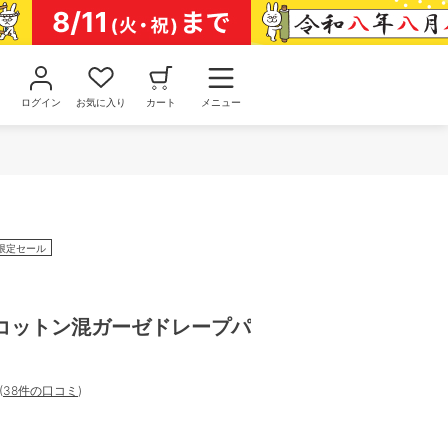
ログイン
お気に入り
カート
メニュー
限定セール
コットン混ガーゼドレープパ
]
(
38件の口コミ
)