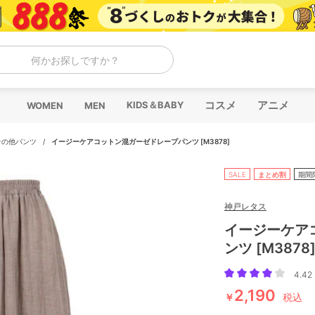
何かお探しですか？
コスメ
アニメ
KIDS＆BABY
WOMEN
MEN
その他パンツ
/
イージーケアコットン混ガーゼドレープパンツ [M3878]
SALE
まとめ割
期間
神戸レタス
イージーケア
ンツ [M3878
4.42 
2,190
￥
税込