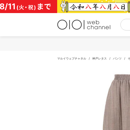
コ
ン
テ
ン
ツ
へ
ス
キ
ッ
プ
マルイウェブチャネル
/
神戸レタス
/
パンツ
/