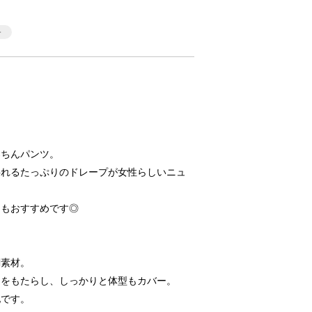
楽ちんパンツ。
揺れるたっぷりのドレープが女性らしいニュ
てもおすすめです◎
調素材。
ムをもたらし、しっかりと体型もカバー。
地です。