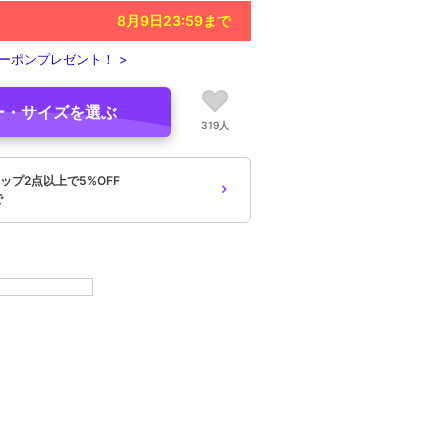
8月9日23:59
まで
ーポンプレゼント！ >
ー・サイズを選ぶ
319人
ップ2点以上で5%OFF
で