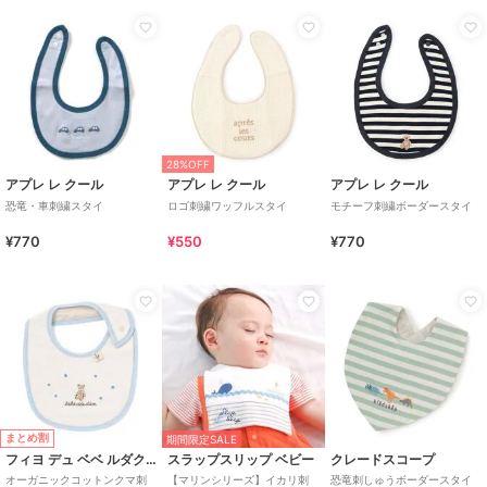
28%OFF
アプレ レ クール
アプレ レ クール
アプレ レ クール
恐竜・車刺繍スタイ
ロゴ刺繍ワッフルスタイ
モチーフ刺繍ボーダースタイ
¥770
¥550
¥770
まとめ割
期間限定SALE
フィヨ デュ ベベ ルダクティオン
スラップスリップ ベビー
クレードスコープ
オーガニックコットンクマ刺
【マリンシリーズ】イカリ刺
恐竜刺しゅうボーダースタイ