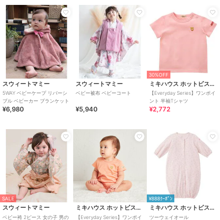
30%OFF
スウィートマミー
スウィートマミー
ミキハウス ホットビスケッツ
5WAY ベビーケープ リバーシ
ベビー被布 ベビーコート
【Everyday Series】ワンポイ
ブル ベビーカー ブランケット
ント 半袖Tシャツ
¥6,980
¥5,940
¥2,772
SALE
¥888ｸｰﾎﾟﾝ
スウィートマミー
ミキハウス ホットビスケッツ
ミキハウス ホットビスケッツ
ベビー袴 2ピース 女の子 男の
【Everyday Series】ワンポイ
ツーウェイオール