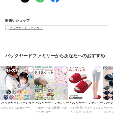
【生産国】
中国
【サイズ】
【本体】
取扱いショップ
[縦]約78cm／[横]約63cm（フード部分含む）
【収納袋】
[縦]約21cm／[横]約17cm
※サイズは当店計測の実寸サイズです。実際の商品ならびにメーカー
表記サイズとは多少の誤差が生じる場合がございます。あらかじめご
了承ください。
【重量】
バックヤードファミリーからあなたへのおすすめ
約230g（※本体＋収納袋の商品の重量です。）
【注意点】
手洗い 可
ドライクリーニング 不可
乾燥機 不可
長時間日光にあたったり、摩擦、水漏れなどによる色落ちや色移りす
ることがあります。
お取り扱いの際は、商品やパッケージなどに記載されている品質表
示、アテンションタグ、ご使用上の注意事項などを必ずご確認下さ
バックヤードファミリー
バックヤードファミリー
バックヤードファミリー
バッ
い。
だっこひも よだれカバー
マルチタオル お昼寝タオル
ゆるみ対策スリッパ キュキュ
Pooki
本来の目的以外にはご使用にならないで下さい。
キャラクター
ッパ 22.5～24.5cm
water s