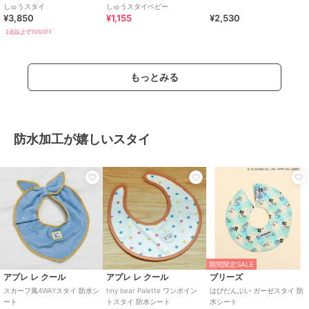
しゅうスタイ
しゅうスタイベビー
¥3,850
¥1,155
¥2,530
2点以上で10%OFF
もっとみる
防水加工が嬉しいスタイ
期間限定SALE
アプレ レ クール
アプレ レ クール
ブリーズ
スカーフ風4WAYスタイ 防水シ
tiny bear Palette ワンポイン
はぴだんぶい ガーゼスタイ 防
ート
トスタイ 防水シート
水シート