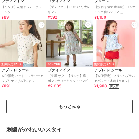
プティマイン
プティマイン
ブリーズ
【リンク】花柄サッカーチュ
【プティプラ】BOYS７分丈レ
【接触冷感/吸水速乾】ワンマ
ニック
ギンス
イル半袖パジャマ ＿
¥891
¥592
¥1,100
期間限定SALE
50%OFF
期間限定SALE
アプレ レ クール
プティマイン
アプレ レ クール
WEB限定 ハート・フラワーア
【泉屋 サク】【リンク】肩リ
【WEB限定】フリルペプラム
ップリケフリルTシャツ
ボンフラワーキャットワンピ
セパレート水着 UVカット
¥891
¥2,035
¥1,980
ース
再入荷
もっとみる
刺繍がかわいいスタイ