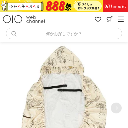
コ
ン
テ
ン
ツ
へ
何かお探しですか？
ス
キ
ッ
プ