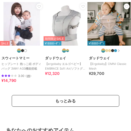
期間限定SALE
SALE
¥1888ｸｰﾎﾟﾝ
¥1888ｸｰﾎﾟﾝ
スウィートマミー
ダッドウェイ
ダッドウェイ
ヒップシート 抱っこ紐 ボディ
【ergobaby エルゴベビー】
【Ergobaby】OMNI Classic
バッグ 3WAY AGS機能搭載
EMBRACE Soft Air/ソフトグレ
Mesh
¥12,320
¥29,700
ー
3.00
（
1件
）
¥14,790
もっとみる
あなたへのおすすめアイテム