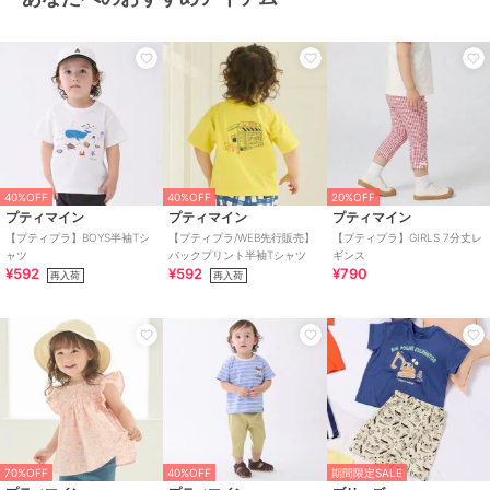
40%OFF
40%OFF
20%OFF
プティマイン
プティマイン
プティマイン
【プティプラ】BOYS半袖Tシ
【プティプラ/WEB先行販売】
【プティプラ】GIRLS 7分丈レ
ャツ
バックプリント半袖Tシャツ
ギンス
¥592
¥592
¥790
再入荷
再入荷
70%OFF
40%OFF
期間限定SALE