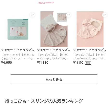
2点以上で10%OFF
ジェラート ピケ キッズ＆ベビー
ジェラート ピケ キッズ＆ベビー
ジェラート ピケ キッズ＆ベビー
【aden + anais】【BABY】お
【ラッピング済み】【BABY】
【ラッピング済み】【BABY】
くるみスワドル／ストロベリ
ベアポンチョ&スタイ2点セッ
パウダーベアポンチョ&スタイ
¥4,950
¥11,330
¥11,110
ー・ベア／ダイナソー・ベア
ト ギフトBOX
セット BOX付き
新着
／2枚セット BOX付き
もっとみる
抱っこひも・スリングの人気ランキング