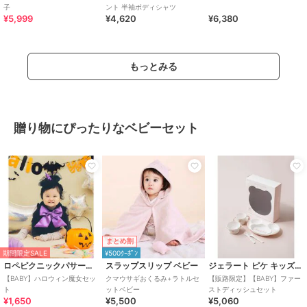
子
ント 半袖ボディシャツ
¥5,999
¥4,620
¥6,380
もっとみる
贈り物にぴったりなベビーセット
まとめ割
期間限定SALE
¥500ｸｰﾎﾟﾝ
ロペピクニックパサージュ
スラップスリップ ベビー
ジェラート ピケ キッズ＆ベビー
【BABY】ハロウィン魔女セッ
クマウサギおくるみ+ラトルセ
【販路限定】【BABY】ファー
ト
ットベビー
ストディッシュセット
¥1,650
¥5,500
¥5,060