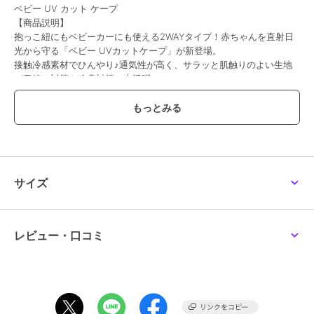
ベビー UV カット ケープ
【商品説明】
抱っこ紐にもベビーカーにも使える2WAYタイプ！赤ちゃんを直射日
光から守る「ベビー UVカットケープ」が新登場。
接触冷感素材でひんやり♪通気性が高く、サラッと肌触りのよい生地
が日焼け対策や冷房対策に大活躍！
生地のUVカット率95%以上。真夏の強い日射しを遮って、デリケー
トな赤ちゃんの肌をしっかりとガード。
ベビーカー乗車時のあかちゃんにふわっと被せたり、抱っこ紐使用時
にはフード付きのおくるみにもなる便利な2WAY仕様。
ケープ生地表側には、タオルや除菌シートなど、ちょっとした小物が
収納できるフラップポケットを2つ配置。
ベビーカーのパイプや抱っこ紐の両側のショルダーベルトに、クリッ
サイズ
プ式ストラップで簡単装着が可能。
使用しないときコンパクトに携帯できる♪ケープと同じ柄の収納用巾
着袋が付属。
汚れが気になったら、ご家庭で優しく手洗いができるのも嬉しいポイ
レビュー・口コミ
ント。（※洗濯機・乾燥機のご使用はお避けください。）
クマのプーさんなど、赤ちゃんとのお出掛けが楽しくなる可愛らしい
柄のラインナップ。
【素材】
ポリエステル