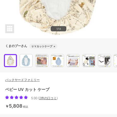
1/14
くまのプーさん
ＵＶカットケープ
×
バックヤードファミリー
ベビー UV カット ケープ
5.00
(
2件の口コミ
)
5,808
￥
税込