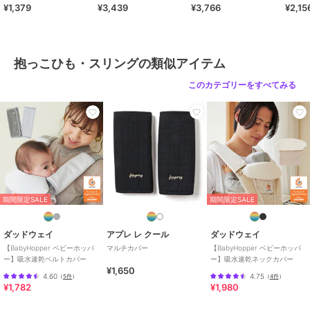
¥1,379
¥3,439
¥3,766
¥2,15
カメラやモニターの性質により、画像と実物の色の違いがある場合が
ございますのでご理解願います。
抱っこひも・スリングの類似アイテム
ブランド
バックヤードファミリー
このカテゴリーをすべてみる
ショップ
バックヤードファミリー
商品カテゴリ
ベビー用品・おもちゃ
／
抱っこ
ひも・スリング
性別タイプ
ガールズ
ベビー用品・おもちゃ
／
抱っこ
ひも・スリング
ボーイズ
期間限定SALE
期間限定SALE
ベビー用品・おもちゃ
／
抱っこ
ひも・スリング
ダッドウェイ
アプレ レ クール
ダッドウェイ
カラー
くまのプーさん、HappyDays
【BabyHopper ベビーホッパ
マルチカバー
【BabyHopper ベビーホッパ
ー】吸水速乾ベルトカバー
ー】吸水速乾ネックカバー
サイズ
ＵＶカットケープ
¥1,650
4.60
4.75
（
5件
）
（
4件
）
¥1,782
¥1,980