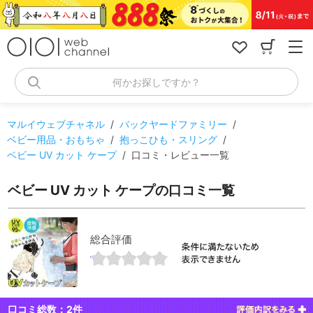
コ
ン
テ
ン
ツ
へ
何かお探しですか？
ス
キ
ッ
マルイウェブチャネル
/
バックヤードファミリー
/
プ
ベビー用品・おもちゃ
/
抱っこひも・スリング
/
ベビー UV カット ケープ
/
口コミ・レビュー一覧
ベビー UV カット ケープの口コミ一覧
総合評価
口コミ総数：
2
件