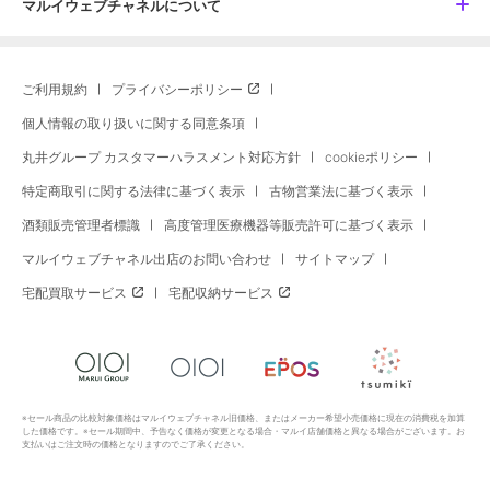
マルイウェブチャネルについて
ご利用規約
プライバシーポリシー
個人情報の取り扱いに関する同意条項
丸井グループ カスタマーハラスメント対応方針
cookieポリシー
特定商取引に関する法律に基づく表示
古物営業法に基づく表示
酒類販売管理者標識
高度管理医療機器等販売許可に基づく表示
マルイウェブチャネル出店のお問い合わせ
サイトマップ
宅配買取サービス
宅配収納サービス
※セール商品の比較対象価格はマルイウェブチャネル旧価格、またはメーカー希望小売価格に現在の消費税を加算
した価格です。※セール期間中、予告なく価格が変更となる場合・マルイ店舗価格と異なる場合がございます。お
支払いはご注文時の価格となりますのでご了承ください。