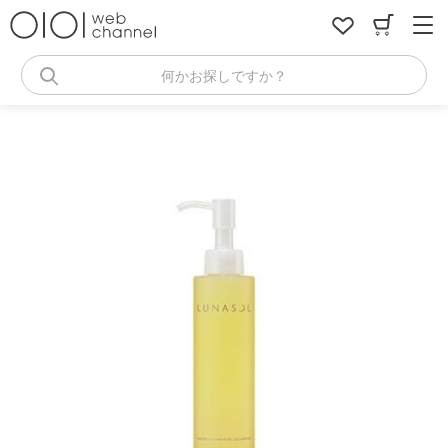
コ
ン
テ
ン
何かお探しですか？
ツ
へ
ス
キ
ッ
プ