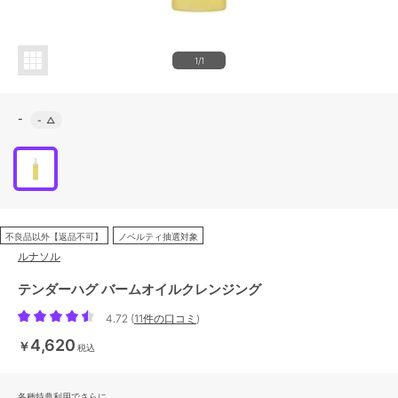
1/1
-
-
△
不良品以外【返品不可】
ノベルティ抽選対象
ルナソル
テンダーハグ バームオイルクレンジング
4.72
(
11件の口コミ
)
4,620
￥
税込
各種特典利用でさらに