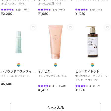
ル ボトル入り 120mL
ル つめかえ用 110mL
4.50
4.75
4.70
（
181件
）
（
93件
）
（
10件
）
¥2,200
¥1,980
¥1,980
ハリウッド コスメティクス
オルビス
ビューティネット
ナチュラルEX ソフナーh
クレンジングジェル 150g
世田谷コスメ クリアクレン
ジング ココナッツ
¥5,500
4.59
4.00
（
258件
）
（
1件
）
¥1,467
¥1,980
もっとみる