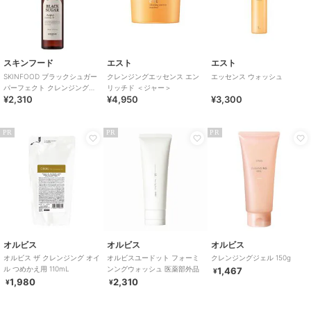
スキンフード
エスト
エスト
SKINFOOD ブラックシュガー
クレンジングエッセンス エン
エッセンス ウォッシュ
パーフェクト クレンジングオ
リッチド ＜ジャー＞
¥2,310
¥4,950
¥3,300
イル(韓国コスメ)
PR
PR
PR
オルビス
オルビス
オルビス
オルビス ザ クレンジング オイ
オルビスユードット フォーミ
クレンジングジェル 150g
ル つめかえ用 110mL
ンングウォッシュ 医薬部外品
1,467
¥
1,980
2,310
¥
¥