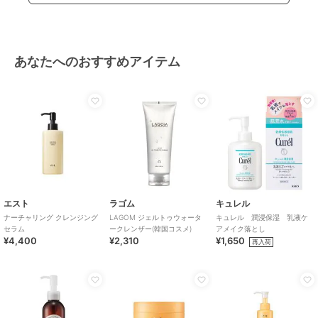
あなたへのおすすめアイテム
エスト
ラゴム
キュレル
ナーチャリング クレンジング
LAGOM ジェルトゥウォータ
キュレル 潤浸保湿 乳液ケ
セラム
ークレンザー(韓国コスメ)
アメイク落とし
¥4,400
¥2,310
¥1,650
再入荷