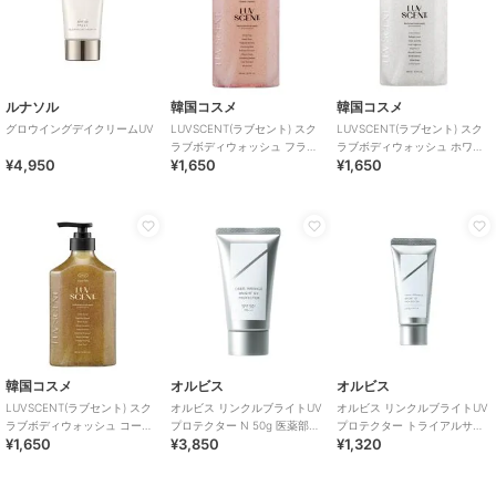
ルナソル
韓国コスメ
韓国コスメ
グロウイングデイクリームUV
LUVSCENT(ラブセント) スク
LUVSCENT(ラブセント) スク
ラブボディウォッシュ フラワ
ラブボディウォッシュ ホワイ
¥4,950
¥1,650
¥1,650
ーマーケット ホワイトチュー
トシャツ リネンコットン
リップ
韓国コスメ
オルビス
オルビス
LUVSCENT(ラブセント) スク
オルビス リンクルブライトUV
オルビス リンクルブライトUV
ラブボディウォッシュ コージ
プロテクター N 50g 医薬部外
プロテクター トライアルサイ
¥1,650
¥3,850
¥1,320
ーファイヤー シダーウッド
品（顔用日焼け止め）
ズ 15g 医薬部外品 （顔用日焼
け止め）