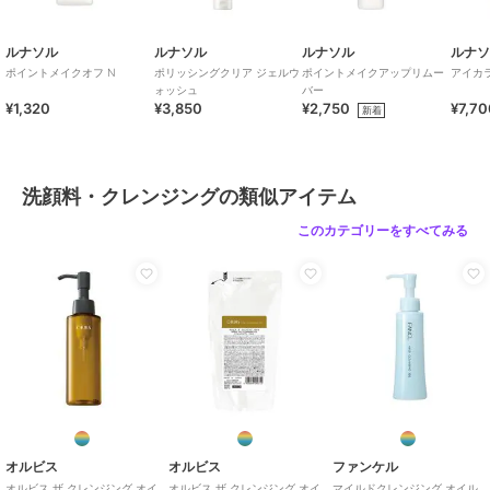
ルナソル
ルナソル
ルナソル
ルナ
ポイントメイクオフ N
ポリッシングクリア ジェルウ
ポイントメイクアップリムー
アイカ
ォッシュ
バー
¥1,320
¥3,850
¥2,750
¥7,7
新着
洗顔料・クレンジングの類似アイテム
このカテゴリーをすべてみる
オルビス
オルビス
ファンケル
オルビス ザ クレンジング オイ
オルビス ザ クレンジング オイ
マイルドクレンジング オイル