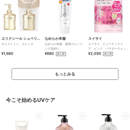
エリクシール シュペリエル
なめらか本舗
スイサイ
モイストイン クレンズ
なめらか本舗 薬用クレンジ
スイサイ ビューティクリ
ング洗顔N
ア ピンク パウダーウォッ
¥1,980
¥880
¥2,090
シュ
再入荷
再入荷
もっとみる
今こそ始めるUVケア