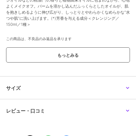
ジオイルなどの精油(*)の香りと植物由来オイルに包まれながら、心地
よくメイクオフ。バームを溶かし込んだふっくらとしたオイルが、肌
を抱きしめるように伸び広がり、しっとりとやわらかくなめらかな“水
つや肌”に洗い上げます。(*)芳香を与える成分＜クレンジング／
150ml／1種＞
この商品は、不良品のみ返品を承ります
ブランド
ルナソル
ショップ
ルナソル
／
阪急ビューティーオ
ンライン
商品カテゴリ
スキンケア
／
洗顔料・クレンジ
ング
サイズ
性別タイプ
レディース
スキンケア
／
洗顔料・クレンジ
ング
レビュー・口コミ
カラー
-
サイズ
-
素材
-