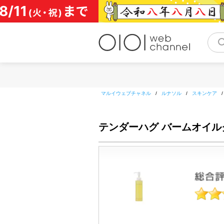
コ
ン
テ
ン
ツ
へ
ス
キ
ッ
マルイウェブチャネル
/
ルナソル
/
スキンケア
プ
テンダーハグ バームオイ