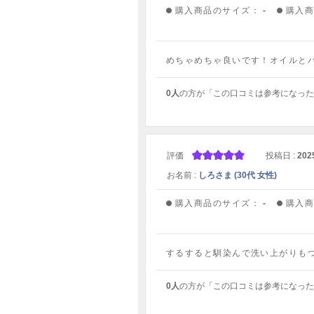
購入商品のサイズ：
-
購入
めちゃめちゃ良いです！オイルと
0人
の方が「この口コミは参考になった
評価
投稿日 :
202
お名前 :
しろさま (30代 女性)
購入商品のサイズ：
-
購入
するすると馴染んで洗い上がりも
0人
の方が「この口コミは参考になった