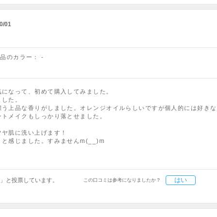
0/01
商品のカラー：
-
気になって、初めて購入してみました。
ました。
漂う上品な香りがしました。オレンジオイルらしいですが個人的には好きな
ントメイクもしっかり落とせました。
ツヤ肌に洗い上げます！
と感じました。すみませんm(__)m
はい
」と投票しています。
この口コミは参考になりましたか？