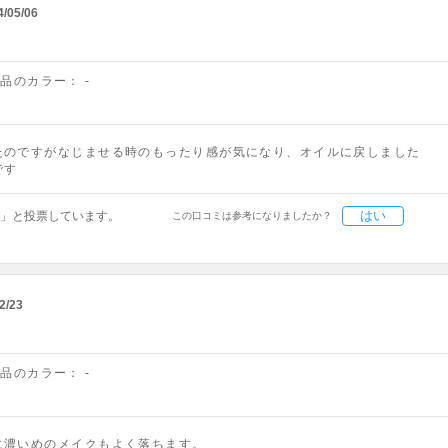
4/05/06
商品のカラー：
-
たのですがなじませる時のもったり感が気になり、オイルに戻しました
です
はい
」と投票しています。
この口コミは参考になりましたか？
2/23
商品のカラー：
-
に濃いめのメイクもよく落ちます。