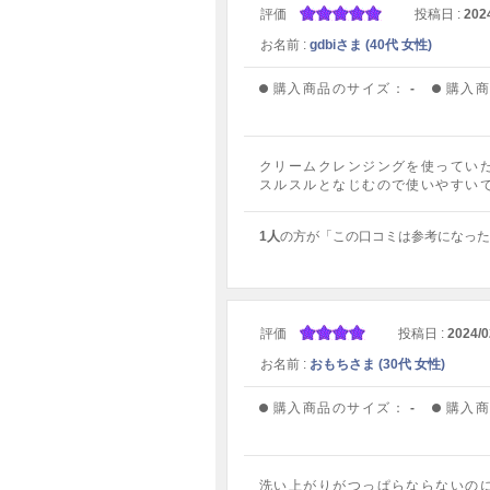
評価
投稿日 :
202
お名前 :
gdbiさま (40代 女性)
購入商品のサイズ：
-
購入
クリームクレンジングを使ってい
スルスルとなじむので使いやすい
1人
の方が「この口コミは参考になった
評価
投稿日 :
2024/0
お名前 :
おもちさま (30代 女性)
購入商品のサイズ：
-
購入
洗い上がりがつっぱらならないの