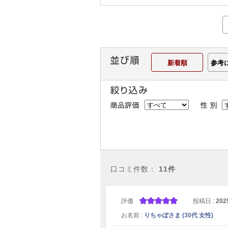
新着順
参考
口コミ件数：
11件
評価
投稿日 :
202
お名前 :
りちゃぽさま (30代 女性)