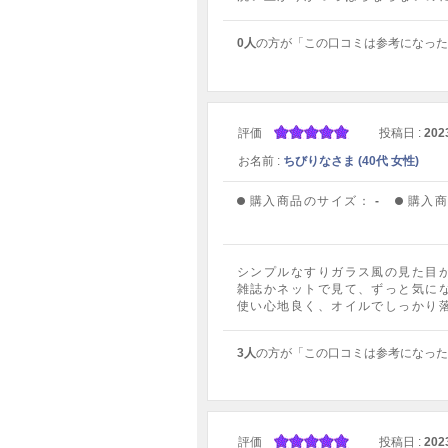
0人
の方が「この口コミは参考になった
評価
投稿日 :
202
お名前 :
ちびりなさま (40代 女性)
購入商品のサイズ：
-
購入
シンプルなすりガラス風の見た目
雑誌かネットで見て、ずっと気に
使い心地良く、オイルでしっかり
3人
の方が「この口コミは参考になった
評価
投稿日 :
202