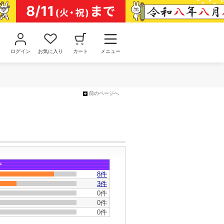
ログイン
お気に入り
カート
メニュー
前のページへ
件
8
件
3件
0件
0件
0件