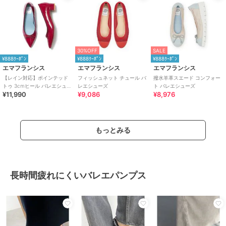
30%OFF
SALE
¥888ｸｰﾎﾟﾝ
¥888ｸｰﾎﾟﾝ
¥888ｸｰﾎﾟﾝ
エマフランシス
エマフランシス
エマフランシス
【レイン対応】ポインテッド
フィッシュネット チュール バ
撥水羊革スエード コンフォー
トゥ 3cmヒール バレエシュー
レエシューズ
ト バレエシューズ
¥11,990
¥9,086
¥8,976
ズ
もっとみる
長時間疲れにくいバレエパンプス