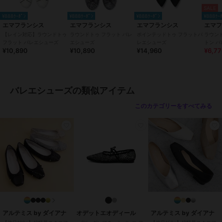
～極上かつ癖になるフィッティング～
SALE
インソールには高品質のポロン材とさらにその上から高反発ラテック
¥888ｸｰﾎﾟﾝ
¥888ｸｰﾎﾟﾝ
¥888ｸｰﾎﾟﾝ
¥888ｸｰ
ス材を使用しており、極上かつ癖になるフィッティングを提供しま
エマフランシス
エマフランシス
エマフランシス
エマ
す。
【レイン対応】ラウンドトゥ
ラウンドトゥ フラット バレ
ポインテッドトゥ フラットバ
ラウン
フラット バレエシューズ
エシューズ
レエシューズ
トン 
¥10,890
¥10,890
¥14,960
¥6,7
●底
～独自開発した柔らかアウトソール～
靴底には独自に開発した柔らかいアウトソールを使用し、驚きの屈曲
性で足に吸い付くような履き心地！
バレエシューズの類似アイテム
長時間履いても疲れにくい仕様となっております。
このカテゴリーをすべてみる
●かかと
～かかとにはクッションを施しホールド感がアップ～
バレエシューズ特有のかかと抜けがしにくい設計になっており、靴擦
れ防止の効果もあります。
●中敷
～柔らかな足あたりが心地よい履き心地を～
革により近い人工皮革材パブロを使用。柔らかな足あたりと通気、制
菌加工で清潔さを維持。
●ヒール
アルテミス by ダイアナ
オデットエオディール
アルテミス by ダイアナ
～長時間歩いても疲れにくい～