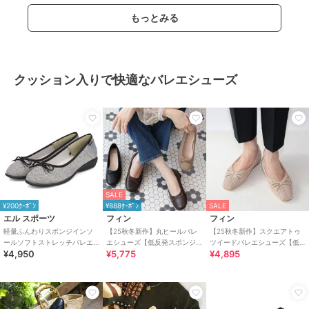
もっとみる
クッション入りで快適なバレエシューズ
SALE
¥200ｸｰﾎﾟﾝ
¥888ｸｰﾎﾟﾝ
SALE
エル スポーツ
フィン
フィン
軽量ふんわりスポンジインソ
【25秋冬新作】丸ヒールバレ
【25秋冬新作】スクエアトゥ
ールソフトストレッチバレエ
エシューズ【低反発スポンジ
ツイードバレエシューズ【低
¥4,950
¥5,775
¥4,895
シューズ ESP14501
入り】
反発スポンジ入り】