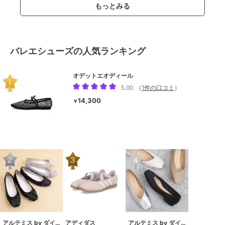
もっとみる
バレエシューズの人気ランキング
オデットエオディール
5.00
（
1件の口コミ
）
14,300
￥
アルテミス by ダイアナ
アディダス
アルテミス by ダイアナ