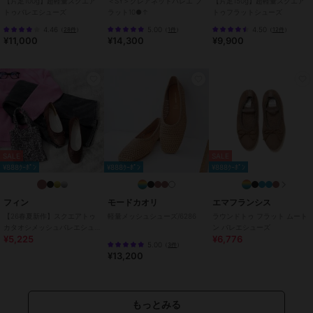
【片足100g】超軽量スクエア
＜SY＞グレアネットバレエ フ
【片足150g】超軽量スクエア
トゥバレエシューズ
ラット10●↑
トゥフラットシューズ
履きやすいフラットシューズで安定感もあり、長時間歩いても疲れに
くいです。
4.46
5.00
4.50
（
28件
）
（
1件
）
（
12件
）
¥11,000
¥14,300
¥9,900
【商品詳細】
アッパー：羊革スエード
裏材：アーリアニット
中敷：人工皮革 スムース
底：ラバー
原産国：日本
SALE
SALE
¥888ｸｰﾎﾟﾝ
¥888ｸｰﾎﾟﾝ
¥888ｸｰﾎﾟﾝ
ブランド
エマフランシス
ショップ
エマフランシス
フィン
モードカオリ
エマフランシス
商品カテゴリ
シューズ
／
バレエシューズ
【26春夏新作】スクエアトゥ
軽量メッシュシューズ/6286
ラウンドトゥ フラット ムート
カタオシメッシュバレエシュ
ン バレエシューズ
性別タイプ
レディース
¥5,225
¥6,776
ーズ【低反発スポンジ入り】
5.00
（
3件
）
シューズ
／
バレエシューズ
¥13,200
レディース
シューズ
／
バレエシューズ
カラー
ブラックマイラー、スチール、ネ
もっとみる