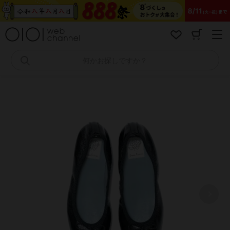
コ
ン
テ
ン
ツ
へ
何かお探しですか？
ス
キ
ッ
プ