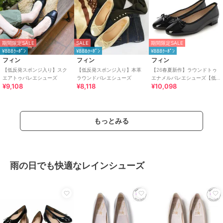
期間限定SALE
SALE
期間限定SALE
¥888ｸｰﾎﾟﾝ
¥888ｸｰﾎﾟﾝ
¥888ｸｰﾎﾟﾝ
フィン
フィン
フィン
【低反発スポンジ入り】スク
【低反発スポンジ入り】本革
【26春夏新作】ラウンドトゥ
エアトゥバレエシューズ
ラウンドバレエシューズ
エナメルバレエシューズ【低
¥9,108
¥8,118
¥10,098
反発スポンジ入り】
もっとみる
雨の日でも快適なレインシューズ