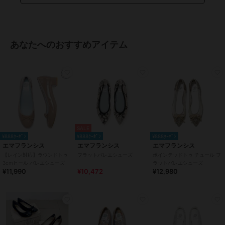
イビー、レッド、レオパード柄、
ブラック、ブルー、ベージュ、ゴ
ールド、シルバー、オレンジ、ブ
ラウン、カーキ、グリーン、チャ
コールグレー、グレー、ライトブ
あなたへのおすすめアイテム
ルー、ピンクゴールド、ピンクベ
ージュ、ダークグレー、ダークピ
ンク、パイソン柄、レオパード柄
サイズ
7サイズ展開
素材
羊革
商品のお取り扱い方法
特徴
シューズ
SALE
¥888ｸｰﾎﾟﾝ
¥888ｸｰﾎﾟﾝ
¥888ｸｰﾎﾟﾝ
スエード(フェイク含む)
/
無地
/
エマフランシス
エマフランシス
エマフランシス
2.5cm未満
/
ラウンドトゥ
【レイン対応】ラウンドトゥ
フラットバレエシューズ
ポインテッドトゥ チュール フ
3cmヒール バレエシューズ
ラットバレエシューズ
バレエシューズ
¥11,990
¥10,472
¥12,980
スエード(フェイク含む)
/
無地
/
2.5cm未満
/
ラウンドトゥ
原産国
日本