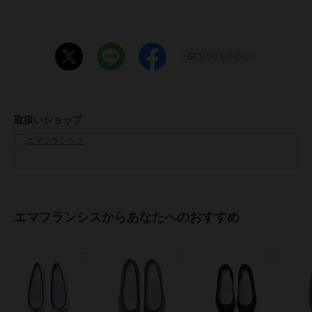
甲高の私はハーフサイズアップで23.5cmがぴったりでした。
クッションも分厚く、かかとに靴擦れ防止のクッションが入っている
為パカパカしません。
◇STAFF B
普段のサイズ24cm 【 幅 細め 甲 標準 】
足の幅が細いので通常のサイズでちょうど良かったです。
エナメルなので、伸びにくく足にフィットしています。
取扱いショップ
◇STAFF C
普段のサイズ22cm 【 幅 広め 甲 標準 】
幅広の私には22cmだとジャストサイズ過ぎて不安だったので、
ハーフサイズアップして22.5cmがちょうど良かったです。
ちょっと余裕がある気がしたので前に薄めの中敷きを入れています。
エマフランシスからあなたへのおすすめ
◇STAFF D
普段のサイズ23.5cm 【 幅 細め 甲 薄め 】
23.5cmだと大きい靴もありますが、通常のサイズにしました。
横が少し余裕あるように感じたので、中敷きで調整します。
【エマのこだわり】
●インソール