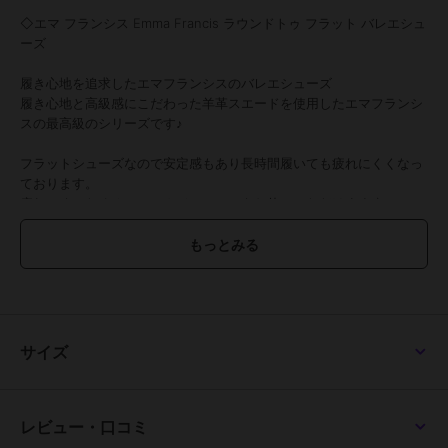
◇エマ フランシス Emma Francis ラウンドトゥ フラット バレエシュ
ーズ
履き心地を追求したエマフランシスのバレエシューズ
履き心地と高級感にこだわった羊革スエードを使用したエマフランシ
スの最高級のシリーズです♪
フラットシューズなので安定感もあり長時間履いても疲れにくくなっ
ております。
疲れにくいためオフィスカジュアルにもお使いいただけます☆
【素材紹介】
●羊革スエード
撥水加工を施した上質な羊革スエードを使用。
ハイブランドと引けをとらない高品質で、柔らかく履き心地にも優れ
た1足です。
サイズ
【スタッフ着用コメント】
◇STAFF A
レビュー・口コミ
普段のサイズ23cm 【 幅 普通 甲 高め 】