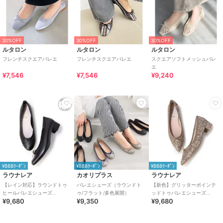
30%OFF
30%OFF
30%OFF
ルタロン
ルタロン
ルタロン
フレンチスクエアバレエ
フレンチスクエアバレエ
スクエアソフトメッシュバレ
エ
¥7,546
¥7,546
¥9,240
¥888ｸｰﾎﾟﾝ
¥888ｸｰﾎﾟﾝ
¥888ｸｰﾎﾟﾝ
ラウナレア
カオリプラス
ラウナレア
【レイン対応】ラウンドトゥ
バレエシューズ（ラウンドト
【新色】グリッターポインテ
ヒールバレエシューズ
ゥ/フラット/多色展開）
ッドトゥバレエシューズ
¥9,680
¥9,350
¥9,680
(RB5001A)
(B9601A)