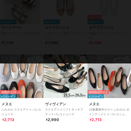
30%OFF
¥200ｸｰﾎﾟﾝ
¥888ｸｰﾎﾟﾝ
¥888ｸｰﾎﾟﾝ
マーレマーレ
エマフランシス
エマフランシス
防水バレエシューズHP00601
ラウンドトゥ 花柄 バレエシュ
手編み フラット バレエシュー
ーズ
ズ
¥7,700
¥11,990
¥9,086
PR
PR
PR
期間限定SALE
期間限定SALE
¥200ｸｰﾎﾟﾝ
¥200ｸｰﾎﾟﾝ
メヌエ
ヴィヴィアン
メヌエ
ふわカル スクエアトゥ バレエ
スクエアトゥソフトタッチフ
26春夏新作カラー ふわカル ポ
シューズ
ラットバレエシューズ
インテッドトゥ バレエシュー
ズ [ menue メヌエ ]
2,713
2,990
2,713
¥
¥
¥