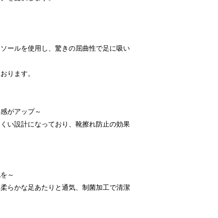
トソールを使用し、驚きの屈曲性で足に吸い
ております。
ド感がアップ～
にくい設計になっており、靴擦れ防止の効果
地を～
。柔らかな足あたりと通気、制菌加工で清潔