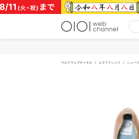
コ
ン
テ
ン
ツ
へ
ス
キ
ッ
プ
マルイウェブチャネル
/
エマフランシス
/
シュー