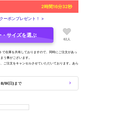
2
時間
16
分
31
秒
クーポンプレゼント！ >
ー・サイズを選ぶ
62人
トで在庫を共有しておりますので、同時にご注文があっ
しまう事がございます。
み、ご注文をキャンセルさせていただいております。あら
。
象
8/9(日)まで