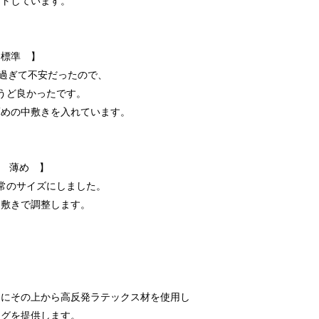
ットしています。
 標準 】
ズ過ぎて不安だったので、
ょうど良かったです。
薄めの中敷きを入れています。
甲 薄め 】
通常のサイズにしました。
中敷きで調整します。
らにその上から高反発ラテックス材を使用し
ングを提供します。