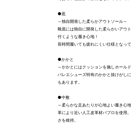
●底
～独自開発した柔らかアウトソール～
靴底には独自に開発した柔らかいアウ
付くような履き心地！
長時間履いても疲れにくい仕様となっ
●かかと
～かかとにはクッションを施しホール
バレエシューズ特有のかかと抜けがし
もあります。
●中敷
～柔らかな足あたりが心地よい履き心
革により近い人工皮革材パブロを使用
さを維持。