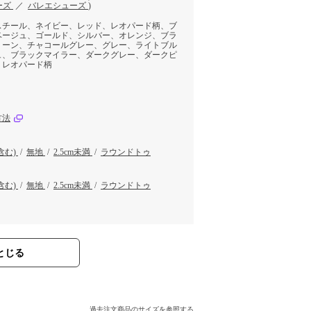
ーズ
／
バレエシューズ
)
スチール、ネイビー、レッド、レオパード柄、ブ
ベージュ、ゴールド、シルバー、オレンジ、ブラ
リーン、チャコールグレー、グレー、ライトブル
ュ、ブラックマイラー、ダークグレー、ダークピ
、レオパード柄
方法
含む)
/
無地
/
2.5cm未満
/
ラウンドトゥ
含む)
/
無地
/
2.5cm未満
/
ラウンドトゥ
とじる
過去注文商品のサイズを参照する