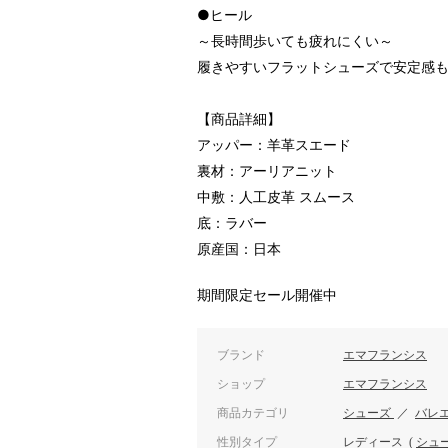
●ヒール
～長時間歩いても疲れにくい～
履きやすいフラットシューズで安定感
【商品詳細】
アッパー：羊革スエード
裏材：アーリアニット
中敷：人工皮革 スムース
底：ラバー
原産国：日本
期間限定セール開催中
ブランド
エマフランシス
ショップ
エマフランシス
商品カテゴリ
シューズ
／
バレ
性別タイプ
レディース
(
シュ