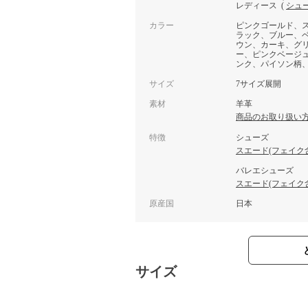
レディース
(
シュ
カラー
ピンクゴールド、
ラック、ブルー、
ウン、カーキ、グ
ー、ピンクベージ
ンク、パイソン柄
サイズ
7サイズ展開
素材
羊革
商品のお取り扱い
特徴
シューズ
スエード(フェイク
バレエシューズ
スエード(フェイク
原産国
日本
サイズ