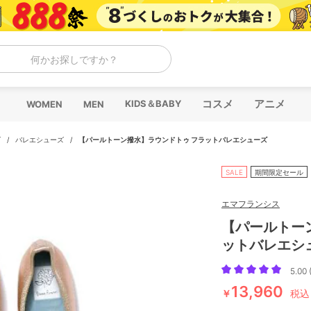
何かお探しですか？
コスメ
アニメ
KIDS＆BABY
WOMEN
MEN
ズ
/
バレエシューズ
/
【パールトーン撥水】ラウンドトゥ フラットバレエシューズ
SALE
期間限定セール
エマフランシス
【パールトー
ットバレエシ
5.00 
13,960
￥
税込