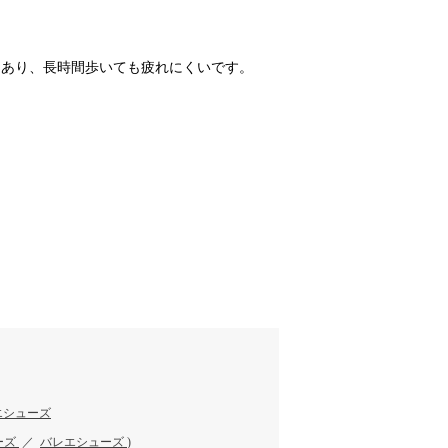
もあり、長時間歩いても疲れにくいです。
エシューズ
ーズ
／
バレエシューズ
)