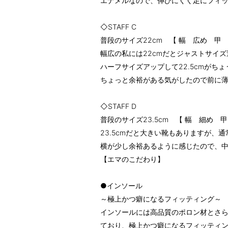
エナメルなので、伸びにくく足にフィ
◇STAFF C
普段のサイズ22cm 【 幅 広め 甲
幅広の私には22cmだとジャストサイ
ハーフサイズアップして22.5cmがち
ちょっと余裕がある気がしたので前に
◇STAFF D
普段のサイズ23.5cm 【 幅 細め 
23.5cmだと大きい靴もありますが、
横が少し余裕あるように感じたので、
【エマのこだわり】
●インソール
～極上かつ癖になるフィッティング～
インソールには高品質のポロン材とさ
ており、極上かつ癖になるフィッティ