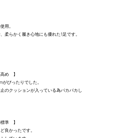
を使用。
、柔らかく履き心地にも優れた1足です。
 高め 】
cmがぴったりでした。
防止のクッションが入っている為パカパカし
 標準 】
うど良かったです。