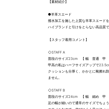
【素材紹介】
●羊革スエード
撥水加工を施した上質な羊革スエード
ハイブランドと引けをとらない高品質で
【スタッフ着用コメント】
◇STAFF A
普段のサイズ23cm 【 幅 普通 甲
甲高の私はハーフサイズアップで23.5
クッションも分厚く、かかとに靴擦れ
ません。
◇STAFF B
普段のサイズ24cm 【 幅 細め 甲
足の幅が細いので通常のサイズでちょ