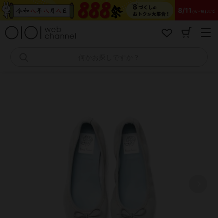
コ
ン
テ
ン
ツ
へ
何かお探しですか？
ス
キ
ッ
プ