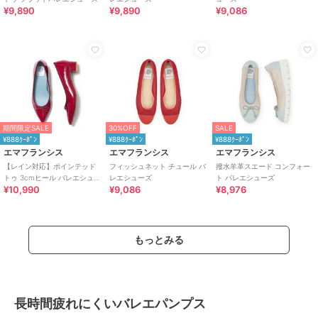
¥9,890
¥9,890
¥9,086
期間限定SALE
30%OFF
SALE
¥888ｸｰﾎﾟﾝ
¥888ｸｰﾎﾟﾝ
¥888ｸｰﾎﾟﾝ
エマフランシス
エマフランシス
エマフランシス
【レイン対応】ポインテッド
フィッシュネット チュール バ
撥水羊革スエード コンフォー
トゥ 3cmヒール バレエシュー
レエシューズ
ト バレエシューズ
¥10,990
¥9,086
¥8,976
ズ
もっとみる
長時間疲れにくいバレエパンプス