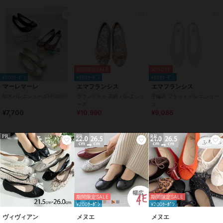
スエード(フェイク含む)
/
無地
/
2.5cm未満
/
ラウンドトゥ
原産国
日本
期間限定SALE
30%OFF
¥200ｸｰﾎﾟﾝ
¥888ｸｰﾎﾟﾝ
¥888ｸｰﾎﾟﾝ
マーレマーレ
エマフランシス
エマフランシス
防水バレエシューズHP00601
ラウンドトゥ 花柄 バレエシュ
手編み フラット バレエシュー
ーズ
ズ
¥7,700
¥10,990
¥9,086
PR
PR
PR
期間限定SALE
期間限定SALE
¥200ｸｰﾎﾟﾝ
¥200ｸｰﾎﾟﾝ
ヴィヴィアン
メヌエ
メヌエ