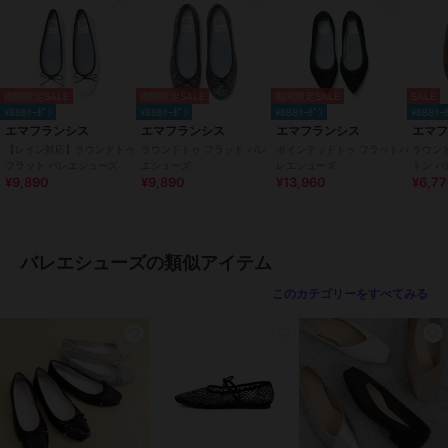
横が少し余裕あるように感じたので、中敷きで調整します。
【エマのこだわり】
●インソール
～極上かつ癖になるフィッティング～
期間限定SALE
期間限定SALE
期間限定SALE
SALE
インソールには高品質のポロン材とさらにその上から高反発ラテック
¥888ｸｰﾎﾟﾝ
¥888ｸｰﾎﾟﾝ
¥888ｸｰﾎﾟﾝ
¥888ｸｰ
ス材を使用しており、極上かつ癖になるフィッティングを提供しま
エマフランシス
エマフランシス
エマフランシス
エマ
す。
【レイン対応】ラウンドトゥ
ラウンドトゥ フラット バレ
ポインテッドトゥ フラットバ
ラウン
フラット バレエシューズ
エシューズ
レエシューズ
トン 
¥9,890
¥9,890
¥13,960
¥6,7
●底
～独自開発した柔らかアウトソール～
靴底には独自に開発した柔らかいアウトソールを使用し、驚きの屈曲
性で足に吸い付くような履き心地！
バレエシューズの類似アイテム
長時間履いても疲れにくい仕様となっております。
このカテゴリーをすべてみる
●かかと
～かかとにはクッションを施しホールド感がアップ～
バレエシューズ特有のかかと抜けがしにくい設計になっており、靴擦
れ防止の効果もあります。
●中敷
～柔らかな足あたりが心地よい履き心地を～
革により近い人工皮革材パブロを使用。柔らかな足あたりと通気、制