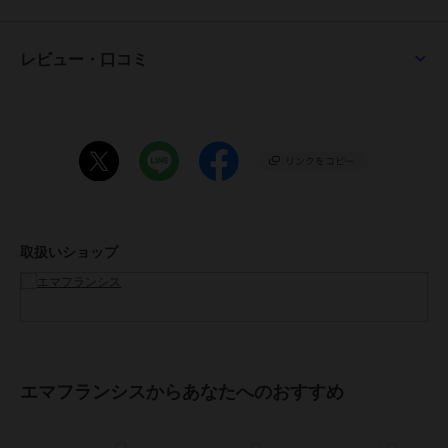
【スタッフ着用コメント】
◇STAFF A
レビュー・口コミ
普段のサイズ23cm 【 幅 普通 甲 高め 】
甲高の私はハーフサイズアップで23.5cmがぴったりでした。
クッションも分厚く、かかとに靴擦れ防止のクッションが入っている
為パカパカしません。
◇STAFF B
普段のサイズ24cm 【 幅 細め 甲 標準 】
足の幅が細いので通常のサイズでちょうど良かったです。
エナメルなので、伸びにくく足にフィットしています。
取扱いショップ
◇STAFF C
普段のサイズ22cm 【 幅 広め 甲 標準 】
幅広の私には22cmだとジャストサイズ過ぎて不安だったので、
ハーフサイズアップして22.5cmがちょうど良かったです。
ちょっと余裕がある気がしたので前に薄めの中敷きを入れています。
エマフランシスからあなたへのおすすめ
◇STAFF D
普段のサイズ23.5cm 【 幅 細め 甲 薄め 】
23.5cmだと大きい靴もありますが、通常のサイズにしました。