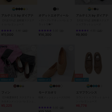
菌加工で清潔さを維持。
●ヒール
アルテミス by ダイアナ
オデットエオディール
アルテミス by ダイアナ
～長時間歩いても疲れにくい～
【片足100g】超軽量スクエア
＜SY＞グレアネットバレエ フ
【片足150g】超軽量スクエア
トゥバレエシューズ
ラット10●↑
トゥフラットシューズ
履きやすいフラットシューズで安定感もあり、長時間歩いても疲れに
くいです。
4.46
5.00
4.50
（
28件
）
（
1件
）
（
12件
）
¥11,000
¥14,300
¥9,900
【商品詳細】
アッパー：羊革スエード
裏材：アーリアニット
中敷：人工皮革 スムース
底：ラバー
原産国：日本
SALE
SALE
期間限定セール開催中
¥888ｸｰﾎﾟﾝ
¥888ｸｰﾎﾟﾝ
¥888ｸｰﾎﾟﾝ
ブランド
エマフランシス
フィン
モードカオリ
エマフランシス
ショップ
エマフランシス
【26春夏新作】スクエアトゥ
軽量メッシュシューズ/6286
ラウンドトゥ フラット ムート
カタオシメッシュバレエシュ
ン バレエシューズ
商品カテゴリ
シューズ
／
バレエシューズ
¥5,225
¥6,776
ーズ【低反発スポンジ入り】
5.00
（
3件
）
¥13,200