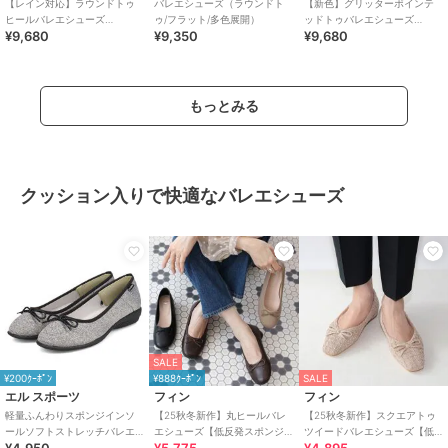
【レイン対応】ラウンドトゥ
バレエシューズ（ラウンドト
【新色】グリッターポインテ
ヒールバレエシューズ
ゥ/フラット/多色展開）
ッドトゥバレエシューズ
¥9,680
¥9,350
¥9,680
(RB5001A)
(B9601A)
もっとみる
クッション入りで快適なバレエシューズ
SALE
¥200ｸｰﾎﾟﾝ
¥888ｸｰﾎﾟﾝ
SALE
エル スポーツ
フィン
フィン
軽量ふんわりスポンジインソ
【25秋冬新作】丸ヒールバレ
【25秋冬新作】スクエアトゥ
ールソフトストレッチバレエ
エシューズ【低反発スポンジ
ツイードバレエシューズ【低
シューズ ESP14501
入り】
反発スポンジ入り】