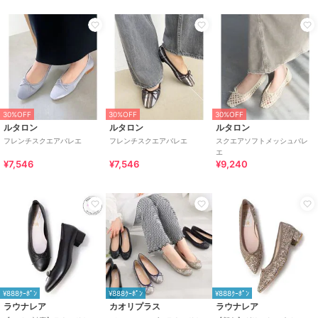
30%OFF
30%OFF
30%OFF
ルタロン
ルタロン
ルタロン
フレンチスクエアバレエ
フレンチスクエアバレエ
スクエアソフトメッシュバレ
エ
¥7,546
¥7,546
¥9,240
¥888ｸｰﾎﾟﾝ
¥888ｸｰﾎﾟﾝ
¥888ｸｰﾎﾟﾝ
ラウナレア
カオリプラス
ラウナレア