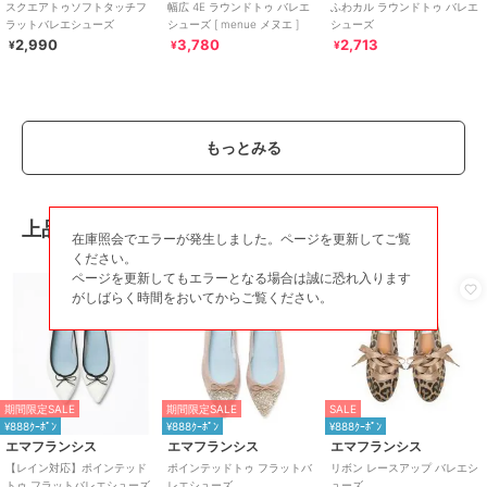
スクエアトゥソフトタッチフ
幅広 4E ラウンドトゥ バレエ
ふわカル ラウンドトゥ バレエ
ラットバレエシューズ
シューズ [ menue メヌエ ]
シューズ
2,990
3,780
2,713
¥
¥
¥
もっとみる
上品な風格が漂うバレエシューズ
在庫照会でエラーが発生しました。ページを更新してご覧
ください。
ページを更新してもエラーとなる場合は誠に恐れ入ります
がしばらく時間をおいてからご覧ください。
期間限定SALE
期間限定SALE
SALE
¥888ｸｰﾎﾟﾝ
¥888ｸｰﾎﾟﾝ
¥888ｸｰﾎﾟﾝ
エマフランシス
エマフランシス
エマフランシス
【レイン対応】ポインテッド
ポインテッドトゥ フラットバ
リボン レースアップ バレエシ
トゥ フラットバレエシューズ
レエシューズ
ューズ