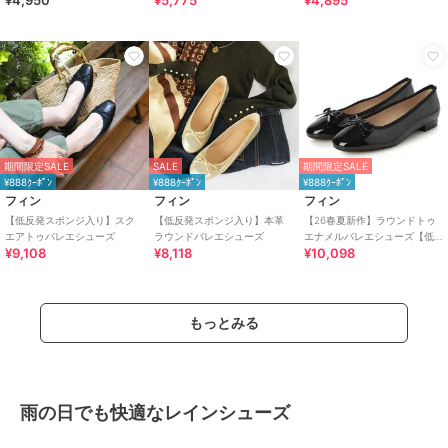
¥4,950
¥5,775
¥4,895
期間限定SALE
SALE
期間限定SALE
¥888ｸｰﾎﾟﾝ
¥888ｸｰﾎﾟﾝ
¥888ｸｰﾎﾟﾝ
フィン
フィン
フィン
【低反発スポンジ入り】スク
【低反発スポンジ入り】本革
【26春夏新作】ラウンドトゥ
エアトゥバレエシューズ
ラウンドバレエシューズ
エナメルバレエシューズ【低
¥9,108
¥8,118
¥10,098
反発スポンジ入り】
もっとみる
雨の日でも快適なレインシューズ