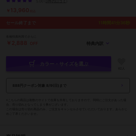
5.00
(
3件の口コミ
)
13,960
￥
税込
セール終了まで
11
時間
41
分
34
秒
各種特典利用でさらに
￥2,888
OFF
特典内訳
カラー・サイズを選ぶ
62人
888円クーポン対象
8/9(日)まで
※こちらの商品は複数のサイトで在庫を共有しておりますので、同時にご注文があった場
合、売り切れとなってしまう事がございます。
この場合は売り切れ商品のみ、ご注文をキャンセルさせていただいております。あらかじ
めご了承くださいませ。