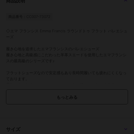
商品説明
商品番号：CC007-73072
◇エマ フランシス Emma Francis ラウンドトゥ フラット バレエシュ
ーズ
履き心地を追求したエマフランシスのバレエシューズ
履き心地と高級感にこだわった羊革スエードを使用したエマフランシ
スの最高級のシリーズです♪
フラットシューズなので安定感もあり長時間履いても疲れにくくなっ
ております。
疲れにくいためオフィスカジュアルにもお使いいただけます☆
【素材紹介】
●羊革スエード
撥水加工を施した上質な羊革スエードを使用。
ハイブランドと引けをとらない高品質で、柔らかく履き心地にも優れ
た1足です。
サイズ