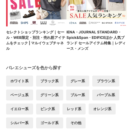
セレクトショップランキング｜セー
IENA・JOURNAL STANDARD・
ル・WEB限定・別注・売れ筋アイテ
Spick&Span・EDIFICEほか 人気ブ
ムをチェック | マルイウェブチャネ
ランド セールアイテム特集｜レディ
ル
ース・メンズ
バレエシューズを色から探す
ホワイト系
ブラック系
グレー系
ブラウン系
ベージュ系
グリーン系
ブルー系
パープル系
イエロー系
ピンク系
レッド系
オレンジ系
シルバー系
ゴールド系
その他