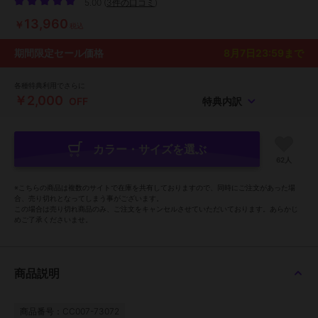
5.00
(
3件の口コミ
)
13,960
￥
税込
期間限定セール価格
8月7日23:59
まで
各種特典利用でさらに
￥2,000
OFF
特典内訳
カラー・サイズを選ぶ
62人
※こちらの商品は複数のサイトで在庫を共有しておりますので、同時にご注文があった場
合、売り切れとなってしまう事がございます。
この場合は売り切れ商品のみ、ご注文をキャンセルさせていただいております。あらかじ
めご了承くださいませ。
商品説明
商品番号：CC007-73072