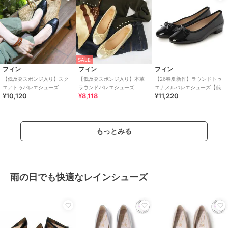
SALE
フィン
フィン
フィン
【低反発スポンジ入り】スク
【低反発スポンジ入り】本革
【26春夏新作】ラウンドトゥ
エアトゥバレエシューズ
ラウンドバレエシューズ
エナメルバレエシューズ【低
¥10,120
¥8,118
¥11,220
反発スポンジ入り】
もっとみる
雨の日でも快適なレインシューズ