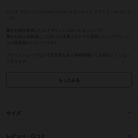
◇エマ フランシス Emma Francis ラウンドトゥ フラット バレエシュ
ーズ
履き心地を追求したエマフランシスのバレエシューズ
履き心地と高級感にこだわった羊革スエードを使用したエマフランシ
スの最高級のシリーズです♪
フラットシューズなので安定感もあり長時間履いても疲れにくくなっ
ております。
疲れにくいためオフィスカジュアルにもお使いいただけます☆
【素材紹介】
●羊革スエード
撥水加工を施した上質な羊革スエードを使用。
ハイブランドと引けをとらない高品質で、柔らかく履き心地にも優れ
た1足です。
サイズ
【スタッフ着用コメント】
◇STAFF A
レビュー・口コミ