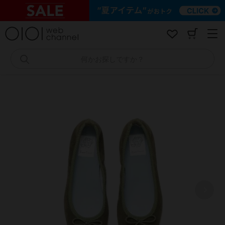
コ
ン
テ
ン
ツ
へ
何かお探しですか？
ス
キ
ッ
プ