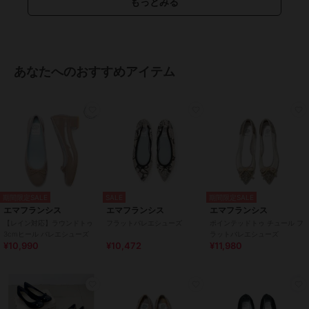
もっとみる
カラー
カーキ、スチール、ネイビー、レ
ッド、レオパード柄、ブラック、
ブルー、ベージュ、ゴールド、シ
ルバー、オレンジ、ブラウン、グ
あなたへのおすすめアイテム
リーン、チャコールグレー、グレ
ー、ライトブルー、ピンクゴール
ド、ピンクベージュ、ブラックマ
イラー、ダークグレー、ダークピ
ンク、パイソン柄、レオパード柄
サイズ
7サイズ展開
素材
羊革
商品のお取り扱い方法
期間限定SALE
SALE
期間限定SALE
特徴
シューズ
エマフランシス
エマフランシス
エマフランシス
【レイン対応】ラウンドトゥ
フラットバレエシューズ
ポインテッドトゥ チュール フ
スエード(フェイク含む)
/
無地
/
3cmヒール バレエシューズ
ラットバレエシューズ
2.5cm未満
/
ラウンドトゥ
¥10,990
¥10,472
¥11,980
バレエシューズ
スエード(フェイク含む)
/
無地
/
2.5cm未満
/
ラウンドトゥ