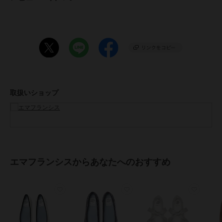
普段のサイズ23cm 【 幅 普通 甲 高め 】
甲高の私はハーフサイズアップで23.5cmがぴったりでした。
クッションも分厚く、かかとに靴擦れ防止のクッションが入っている
為パカパカしません。
◇STAFF B
普段のサイズ24cm 【 幅 細め 甲 標準 】
足の幅が細いので通常のサイズでちょうど良かったです。
エナメルなので、伸びにくく足にフィットしています。
取扱いショップ
◇STAFF C
普段のサイズ22cm 【 幅 広め 甲 標準 】
幅広の私には22cmだとジャストサイズ過ぎて不安だったので、
ハーフサイズアップして22.5cmがちょうど良かったです。
ちょっと余裕がある気がしたので前に薄めの中敷きを入れています。
エマフランシスからあなたへのおすすめ
◇STAFF D
普段のサイズ23.5cm 【 幅 細め 甲 薄め 】
23.5cmだと大きい靴もありますが、通常のサイズにしました。
横が少し余裕あるように感じたので、中敷きで調整します。
【エマのこだわり】