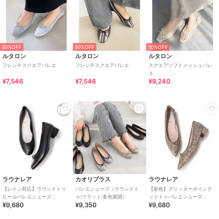
30%OFF
30%OFF
30%OFF
ルタロン
ルタロン
ルタロン
フレンチスクエアバレエ
フレンチスクエアバレエ
スクエアソフトメッシュバレ
エ
¥7,546
¥7,546
¥9,240
ラウナレア
カオリプラス
ラウナレア
【レイン対応】ラウンドトゥ
バレエシューズ（ラウンドト
【新色】グリッターポインテ
ヒールバレエシューズ
ゥ/フラット/多色展開）
ッドトゥバレエシューズ
¥9,680
¥9,350
¥9,680
(RB5001A)
(B9601A)