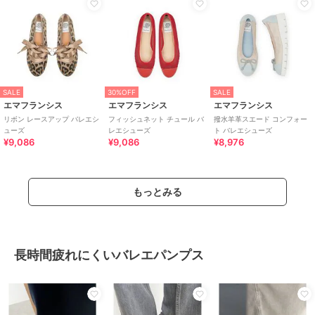
SALE
30%OFF
SALE
エマフランシス
エマフランシス
エマフランシス
リボン レースアップ バレエシ
フィッシュネット チュール バ
撥水羊革スエード コンフォー
ューズ
レエシューズ
ト バレエシューズ
¥9,086
¥9,086
¥8,976
もっとみる
長時間疲れにくいバレエパンプス