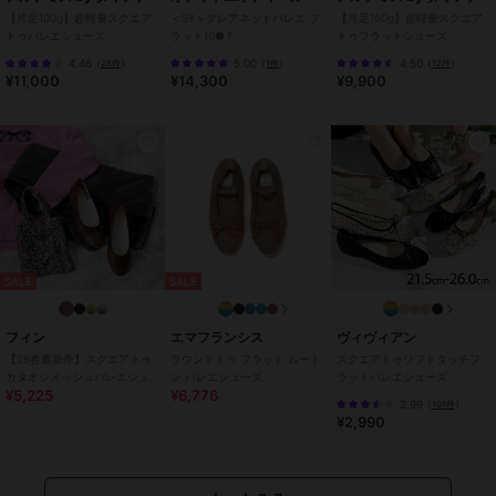
～長時間歩いても疲れにくい～
【片足100g】超軽量スクエア
＜SY＞グレアネットバレエ フ
【片足150g】超軽量スクエア
トゥバレエシューズ
ラット10●↑
トゥフラットシューズ
履きやすいフラットシューズで安定感もあり、長時間歩いても疲れに
くいです。
4.46
5.00
4.50
（
28件
）
（
1件
）
（
12件
）
¥11,000
¥14,300
¥9,900
【商品詳細】
アッパー：羊革スエード
裏材：アーリアニット
中敷：人工皮革 スムース
底：ラバー
原産国：日本
期間限定セール開催中
SALE
SALE
ブランド
エマフランシス
フィン
エマフランシス
ヴィヴィアン
ショップ
エマフランシス
【26春夏新作】スクエアトゥ
ラウンドトゥ フラット ムート
スクエアトゥソフトタッチフ
カタオシメッシュバレエシュ
ン バレエシューズ
ラットバレエシューズ
商品カテゴリ
シューズ
／
バレエシューズ
¥5,225
¥6,776
ーズ【低反発スポンジ入り】
3.99
（
101件
）
¥2,990
性別タイプ
レディース
シューズ
／
バレエシューズ
レディース
シューズ
／
バレエシューズ