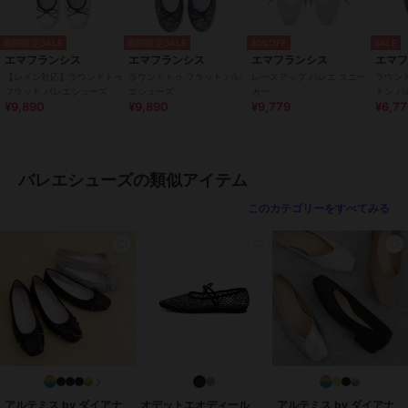
●インソール
～極上かつ癖になるフィッティング～
インソールには高品質のポロン材とさらにその上から高反発ラテック
期間限定SALE
期間限定SALE
30%OFF
SALE
ス材を使用しており、極上かつ癖になるフィッティングを提供しま
エマフランシス
エマフランシス
エマフランシス
エマ
す。
【レイン対応】ラウンドトゥ
ラウンドトゥ フラット バレ
レースアップ バレエ スニー
ラウン
フラット バレエシューズ
エシューズ
カー
トン 
¥9,890
¥9,890
¥9,779
¥6,7
●底
～独自開発した柔らかアウトソール～
靴底には独自に開発した柔らかいアウトソールを使用し、驚きの屈曲
性で足に吸い付くような履き心地！
バレエシューズの類似アイテム
長時間履いても疲れにくい仕様となっております。
このカテゴリーをすべてみる
●かかと
～かかとにはクッションを施しホールド感がアップ～
バレエシューズ特有のかかと抜けがしにくい設計になっており、靴擦
れ防止の効果もあります。
●中敷
～柔らかな足あたりが心地よい履き心地を～
革により近い人工皮革材パブロを使用。柔らかな足あたりと通気、制
菌加工で清潔さを維持。
●ヒール
アルテミス by ダイアナ
オデットエオディール
アルテミス by ダイアナ