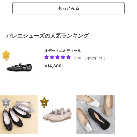
もっとみる
バレエシューズの人気ランキング
オデットエオディール
5.00
（
1件の口コミ
）
14,300
￥