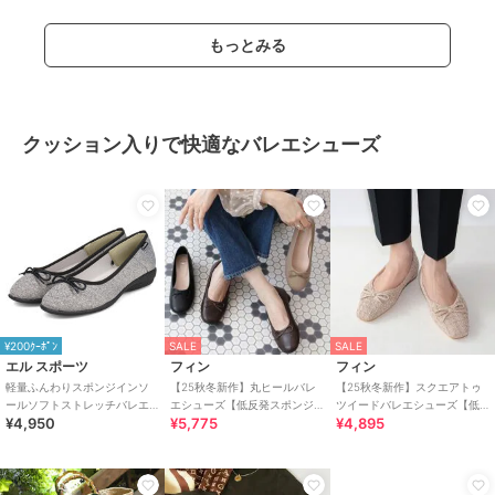
もっとみる
クッション入りで快適なバレエシューズ
¥200ｸｰﾎﾟﾝ
SALE
SALE
エル スポーツ
フィン
フィン
軽量ふんわりスポンジインソ
【25秋冬新作】丸ヒールバレ
【25秋冬新作】スクエアトゥ
ールソフトストレッチバレエ
エシューズ【低反発スポンジ
ツイードバレエシューズ【低
¥4,950
¥5,775
¥4,895
シューズ ESP14501
入り】
反発スポンジ入り】