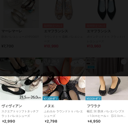
原産国
日本
期間限定SALE
期間限定SALE
マーレマーレ
エマフランシス
エマフランシス
防水バレエシューズHP00601
ラウンドトゥ 花柄 バレエシュ
ポインテッドトゥ フラットバ
ーズ
レエシューズ
¥7,700
¥10,990
¥13,960
PR
PR
PR
¥200ｸｰﾎﾟﾝ
¥500ｸｰﾎﾟﾝ
ヴィヴィアン
メヌエ
フワラク
スクエアトゥソフトタッチフ
ふわカル ラウンドトゥ バレエ
幅広 3E 防水 バレエパンプス
ラットバレエシューズ
シューズ
＜1.0cmヒール＞ 【22.0cm～
25.0cm】
2,990
2,798
4,950
¥
¥
¥