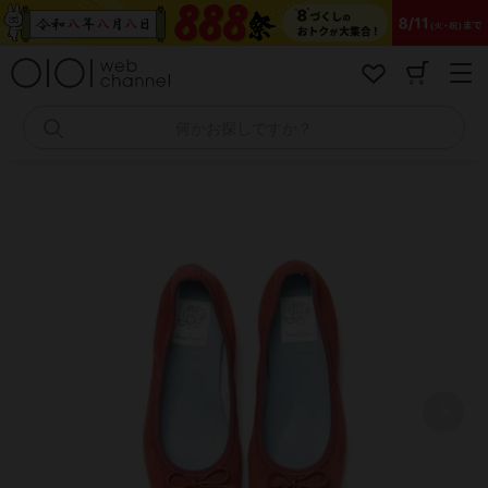
コ
ン
テ
ン
ツ
へ
何かお探しですか？
ス
キ
ッ
プ