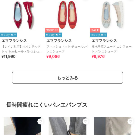
30%OFF
SALE
¥888ｸｰﾎﾟﾝ
¥888ｸｰﾎﾟﾝ
¥888ｸｰﾎﾟﾝ
エマフランシス
エマフランシス
エマフランシス
【レイン対応】ポインテッド
フィッシュネット チュール バ
撥水羊革スエード コンフォー
トゥ 3cmヒール バレエシュー
レエシューズ
ト バレエシューズ
¥11,990
¥9,086
¥8,976
ズ
もっとみる
長時間疲れにくいバレエパンプス