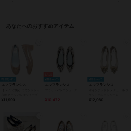
レッド、レオパード柄、ブラッ
ク、ブルー、ベージュ、ゴール
ド、シルバー、ブラウン、カー
キ、グリーン、チャコールグレ
ー、グレー、ライトブルー、ピン
あなたへのおすすめアイテム
クゴールド、ピンクベージュ、ブ
ラックマイラー、ダークグレー、
ダークピンク、パイソン柄、レオ
パード柄
サイズ
7サイズ展開
素材
羊革
商品のお取り扱い方法
SALE
¥888ｸｰﾎﾟﾝ
¥888ｸｰﾎﾟﾝ
¥888ｸｰﾎﾟﾝ
特徴
シューズ
エマフランシス
エマフランシス
エマフランシス
スエード(フェイク含む)
/
無地
/
【レイン対応】ラウンドトゥ
フラットバレエシューズ
ポインテッドトゥ チュール フ
2.5cm未満
/
ラウンドトゥ
3cmヒール バレエシューズ
ラットバレエシューズ
¥11,990
¥10,472
¥12,980
バレエシューズ
スエード(フェイク含む)
/
無地
/
2.5cm未満
/
ラウンドトゥ
原産国
日本