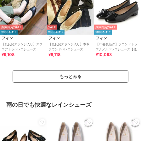
期間限定SALE
SALE
期間限定SALE
¥888ｸｰﾎﾟﾝ
¥888ｸｰﾎﾟﾝ
¥888ｸｰﾎﾟﾝ
フィン
フィン
フィン
【低反発スポンジ入り】スク
【低反発スポンジ入り】本革
【26春夏新作】ラウンドトゥ
エアトゥバレエシューズ
ラウンドバレエシューズ
エナメルバレエシューズ【低
¥9,108
¥8,118
¥10,098
反発スポンジ入り】
もっとみる
雨の日でも快適なレインシューズ