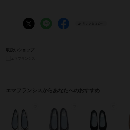
甲高の私はハーフサイズアップで23.5cmがぴったりでした。
クッションも分厚く、かかとに靴擦れ防止のクッションが入っている
為パカパカしません。
◇STAFF B
普段のサイズ24cm 【 幅 細め 甲 標準 】
足の幅が細いので通常のサイズでちょうど良かったです。
エナメルなので、伸びにくく足にフィットしています。
取扱いショップ
◇STAFF C
普段のサイズ22cm 【 幅 広め 甲 標準 】
幅広の私には22cmだとジャストサイズ過ぎて不安だったので、
ハーフサイズアップして22.5cmがちょうど良かったです。
ちょっと余裕がある気がしたので前に薄めの中敷きを入れています。
エマフランシスからあなたへのおすすめ
◇STAFF D
普段のサイズ23.5cm 【 幅 細め 甲 薄め 】
23.5cmだと大きい靴もありますが、通常のサイズにしました。
横が少し余裕あるように感じたので、中敷きで調整します。
【エマのこだわり】
●インソール