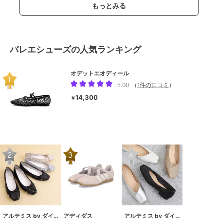
もっとみる
バレエシューズの人気ランキング
オデットエオディール
5.00
（
1件の口コミ
）
14,300
￥
アルテミス by ダイアナ
アディダス
アルテミス by ダイアナ