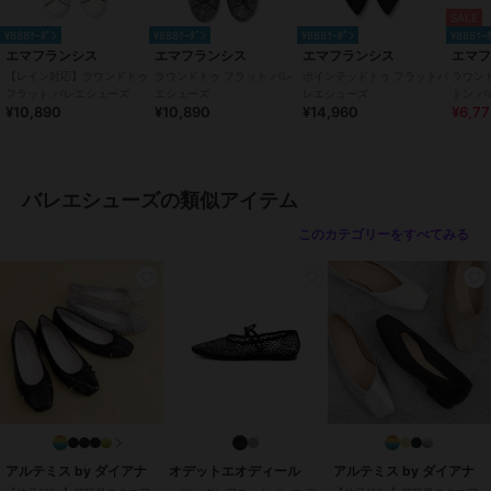
～極上かつ癖になるフィッティング～
SALE
インソールには高品質のポロン材とさらにその上から高反発ラテック
¥888ｸｰﾎﾟﾝ
¥888ｸｰﾎﾟﾝ
¥888ｸｰﾎﾟﾝ
¥888ｸｰ
ス材を使用しており、極上かつ癖になるフィッティングを提供しま
エマフランシス
エマフランシス
エマフランシス
エマ
す。
【レイン対応】ラウンドトゥ
ラウンドトゥ フラット バレ
ポインテッドトゥ フラットバ
ラウン
フラット バレエシューズ
エシューズ
レエシューズ
トン 
¥10,890
¥10,890
¥14,960
¥6,7
●底
～独自開発した柔らかアウトソール～
靴底には独自に開発した柔らかいアウトソールを使用し、驚きの屈曲
性で足に吸い付くような履き心地！
バレエシューズの類似アイテム
長時間履いても疲れにくい仕様となっております。
このカテゴリーをすべてみる
●かかと
～かかとにはクッションを施しホールド感がアップ～
バレエシューズ特有のかかと抜けがしにくい設計になっており、靴擦
れ防止の効果もあります。
●中敷
～柔らかな足あたりが心地よい履き心地を～
革により近い人工皮革材パブロを使用。柔らかな足あたりと通気、制
菌加工で清潔さを維持。
●ヒール
アルテミス by ダイアナ
オデットエオディール
アルテミス by ダイアナ
～長時間歩いても疲れにくい～