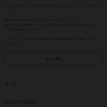
◇エマ フランシス Emma Francis ラウンドトゥ フラット バレエシュ
ーズ
履き心地を追求したエマフランシスのバレエシューズ
履き心地と高級感にこだわった羊革スエードを使用したエマフランシ
スの最高級のシリーズです♪
フラットシューズなので安定感もあり長時間履いても疲れにくくなっ
ております。
疲れにくいためオフィスカジュアルにもお使いいただけます☆
【素材紹介】
●羊革スエード
撥水加工を施した上質な羊革スエードを使用。
ハイブランドと引けをとらない高品質で、柔らかく履き心地にも優れ
た1足です。
サイズ
【スタッフ着用コメント】
◇STAFF A
レビュー・口コミ
普段のサイズ23cm 【 幅 普通 甲 高め 】