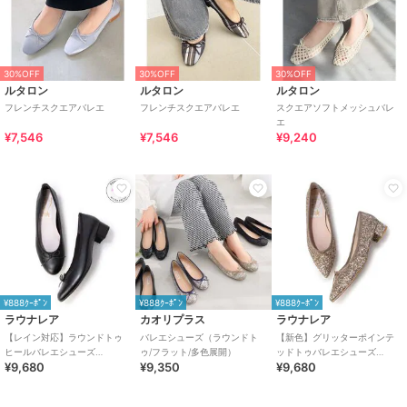
30%OFF
30%OFF
30%OFF
ルタロン
ルタロン
ルタロン
フレンチスクエアバレエ
フレンチスクエアバレエ
スクエアソフトメッシュバレ
エ
¥7,546
¥7,546
¥9,240
¥888ｸｰﾎﾟﾝ
¥888ｸｰﾎﾟﾝ
¥888ｸｰﾎﾟﾝ
ラウナレア
カオリプラス
ラウナレア
【レイン対応】ラウンドトゥ
バレエシューズ（ラウンドト
【新色】グリッターポインテ
ヒールバレエシューズ
ゥ/フラット/多色展開）
ッドトゥバレエシューズ
¥9,680
¥9,350
¥9,680
(RB5001A)
(B9601A)