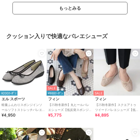
もっとみる
クッション入りで快適なバレエシューズ
SALE
¥200ｸｰﾎﾟﾝ
¥888ｸｰﾎﾟﾝ
SALE
エル スポーツ
フィン
フィン
軽量ふんわりスポンジインソ
【25秋冬新作】丸ヒールバレ
【25秋冬新作】スクエアトゥ
ールソフトストレッチバレエ
エシューズ【低反発スポンジ
ツイードバレエシューズ【低
¥4,950
¥5,775
¥4,895
シューズ ESP14501
入り】
反発スポンジ入り】