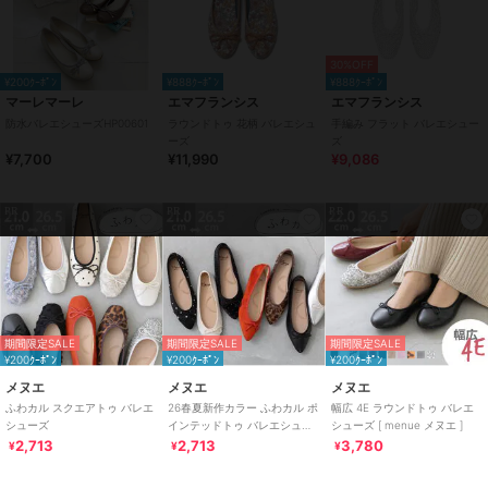
30%OFF
¥200ｸｰﾎﾟﾝ
¥888ｸｰﾎﾟﾝ
¥888ｸｰﾎﾟﾝ
マーレマーレ
エマフランシス
エマフランシス
防水バレエシューズHP00601
ラウンドトゥ 花柄 バレエシュ
手編み フラット バレエシュー
ーズ
ズ
¥7,700
¥11,990
¥9,086
PR
PR
PR
期間限定SALE
期間限定SALE
期間限定SALE
¥200ｸｰﾎﾟﾝ
¥200ｸｰﾎﾟﾝ
¥200ｸｰﾎﾟﾝ
メヌエ
メヌエ
メヌエ
ふわカル スクエアトゥ バレエ
26春夏新作カラー ふわカル ポ
幅広 4E ラウンドトゥ バレエ
シューズ
インテッドトゥ バレエシュー
シューズ [ menue メヌエ ]
ズ [ menue メヌエ ]
2,713
2,713
3,780
¥
¥
¥