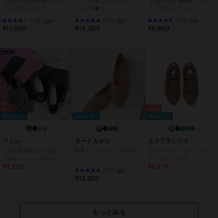
【片足100g】超軽量スクエア
＜SY＞グレアネットバレエ フ
【片足150g】超軽量スクエア
トゥバレエシューズ
ラット10●↑
トゥフラットシューズ
履きやすいフラットシューズで安定感もあり、長時間歩いても疲れに
くいです。
4.46
5.00
4.50
（
28件
）
（
1件
）
（
12件
）
¥11,000
¥14,300
¥9,900
【商品詳細】
アッパー：羊革スエード
裏材：アーリアニット
中敷：人工皮革 スムース
底：ラバー
原産国：日本
SALE
SALE
¥888ｸｰﾎﾟﾝ
¥888ｸｰﾎﾟﾝ
¥888ｸｰﾎﾟﾝ
ブランド
エマフランシス
ショップ
エマフランシス
フィン
モードカオリ
エマフランシス
商品カテゴリ
シューズ
／
バレエシューズ
【26春夏新作】スクエアトゥ
軽量メッシュシューズ/6286
ラウンドトゥ フラット ムート
カタオシメッシュバレエシュ
ン バレエシューズ
性別タイプ
レディース
¥5,225
¥6,776
ーズ【低反発スポンジ入り】
5.00
（
3件
）
シューズ
／
バレエシューズ
¥13,200
レディース
シューズ
／
バレエシューズ
カラー
オレンジ、スチール、ネイビー、
もっとみる