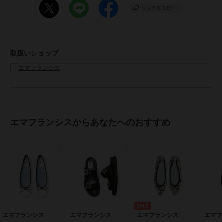
◇STAFF B
普段のサイズ24cm 【 幅 細め 甲 標準 】
足の幅が細いので通常のサイズでちょうど良かったです。
エナメルなので、伸びにくく足にフィットしています。
取扱いショップ
◇STAFF C
普段のサイズ22cm 【 幅 広め 甲 標準 】
幅広の私には22cmだとジャストサイズ過ぎて不安だったので、
ハーフサイズアップして22.5cmがちょうど良かったです。
ちょっと余裕がある気がしたので前に薄めの中敷きを入れています。
エマフランシスからあなたへのおすすめ
◇STAFF D
普段のサイズ23.5cm 【 幅 細め 甲 薄め 】
23.5cmだと大きい靴もありますが、通常のサイズにしました。
横が少し余裕あるように感じたので、中敷きで調整します。
【エマのこだわり】
●インソール
～極上かつ癖になるフィッティング～
インソールには高品質のポロン材とさらにその上から高反発ラテック
SALE
ス材を使用しており、極上かつ癖になるフィッティングを提供しま
エマフランシス
エマフランシス
エマフランシス
エマ