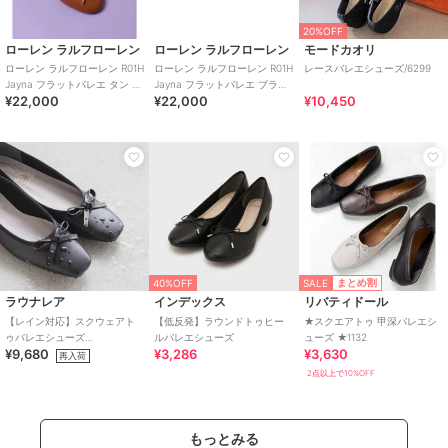
20%OFF
ローレン ラルフローレン
ローレン ラルフローレン
モードカオリ
ローレン ラルフローレン R01H
ローレン ラルフローレン R01H
レースバレエシューズ/6299
Jayna フラットバレエ タン フ
Jayna フラットバレエ ブラッ
¥22,000
¥22,000
¥10,450
ラットシューズ
ク フラットシューズ
SALE
まとめ割
40%OFF
ラウナレア
インデックス
リバティドール
【レイン対応】スクウェアト
【低反発】ラウンドトゥヒー
★スクエアトゥ 甲深バレエシ
ゥバレエシューズ
ルバレエシューズ
ューズ ★1132
¥9,680
¥3,286
¥3,630
(RB7002A,RB7003A)
再入荷
2点以上で10%OFF
もっとみる