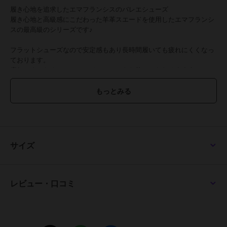
履き心地を追求したエマフランシスのバレエシューズ
履き心地と高級感にこだわった羊革スエードを使用したエマフランシ
スの最高級のシリーズです♪
フラットシューズなので安定感もあり長時間履いても疲れにくくなっ
ております。
疲れにくいためオフィスカジュアルにもお使いいただけます☆
【素材紹介】
●羊革スエード
撥水加工を施した上質な羊革スエードを使用。
ハイブランドと引けをとらない高品質で、柔らかく履き心地にも優れ
た1足です。
サイズ
【スタッフ着用コメント】
◇STAFF A
レビュー・口コミ
普段のサイズ23cm 【 幅 普通 甲 高め 】
甲高の私はハーフサイズアップで23.5cmがぴったりでした。
クッションも分厚く、かかとに靴擦れ防止のクッションが入っている
為パカパカしません。