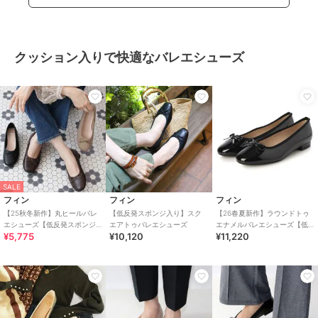
クッション入りで快適なバレエシューズ
SALE
フィン
フィン
フィン
【25秋冬新作】丸ヒールバレ
【低反発スポンジ入り】スク
【26春夏新作】ラウンドトゥ
エシューズ【低反発スポンジ
エアトゥバレエシューズ
エナメルバレエシューズ【低
¥5,775
¥10,120
¥11,220
入り】
反発スポンジ入り】