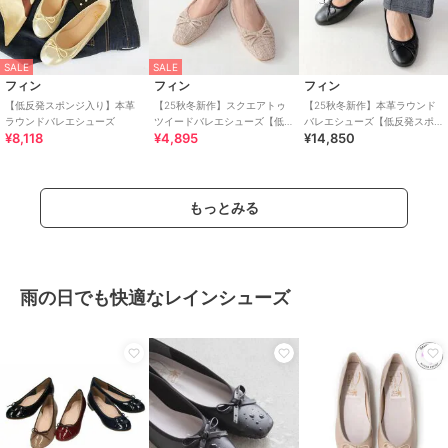
SALE
SALE
フィン
フィン
フィン
【低反発スポンジ入り】本革
【25秋冬新作】スクエアトゥ
【25秋冬新作】本革ラウンド
ラウンドバレエシューズ
ツイードバレエシューズ【低
バレエシューズ【低反発スポ
¥8,118
¥4,895
¥14,850
反発スポンジ入り】
ンジ入り】
もっとみる
雨の日でも快適なレインシューズ