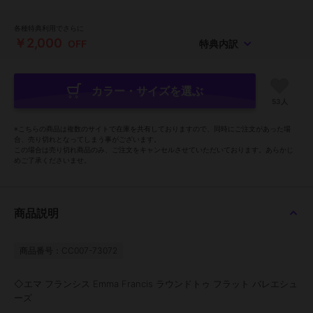
各種特典利用でさらに
￥2,000
OFF
特典内訳
カラー・サイズを選ぶ
53人
※こちらの商品は複数のサイトで在庫を共有しておりますので、同時にご注文があった場
合、売り切れとなってしまう事がございます。
この場合は売り切れ商品のみ、ご注文をキャンセルさせていただいております。あらかじ
めご了承くださいませ。
商品説明
商品番号：CC007-73072
◇エマ フランシス Emma Francis ラウンドトゥ フラット バレエシュ
ーズ