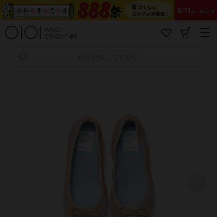
コ
ン
テ
ン
ツ
へ
何かお探しですか？
ス
キ
ッ
プ