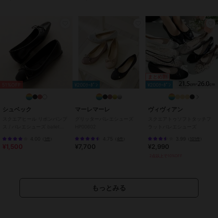
【商品詳細】
アッパー：羊革スエード
裏材：アーリアニット
中敷：人工皮革 スムース
底：ラバー
原産国：日本
まとめ割
51%OFF
¥200ｸｰﾎﾟﾝ
¥200ｸｰﾎﾟﾝ
ブランド
エマフランシス
ショップ
エマフランシス
シュベック
マーレマーレ
ヴィヴィアン
商品カテゴリ
シューズ
／
バレエシューズ
スクエアヒール リボンパンプ
グリッターバレエシューズ
スクエアトゥソフトタッチフ
ス / バレエシューズ ballet
HP00602
ラットバレエシューズ
性別タイプ
レディース
shoes
4.00
4.75
3.99
（
1件
）
（
4件
）
（
101件
）
シューズ
／
バレエシューズ
¥1,500
¥7,700
¥2,990
レディース
2点以上で10%OFF
シューズ
／
バレエシューズ
カラー
ベージュ、スチール、ネイビー、
レッド、レオパード柄、ブラッ
もっとみる
ク、ブルー、ゴールド、シルバ
ー、オレンジ、ブラウン、カー
キ、グリーン、チャコールグレ