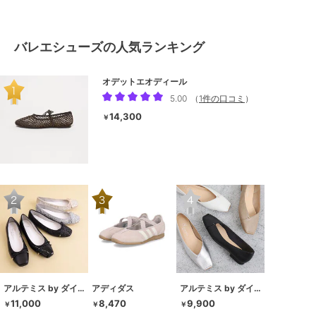
バレエシューズの人気ランキング
オデットエオディール
5.00
（
1件の口コミ
）
14,300
￥
アルテミス by ダイアナ
アディダス
アルテミス by ダイアナ
11,000
8,470
9,900
￥
￥
￥