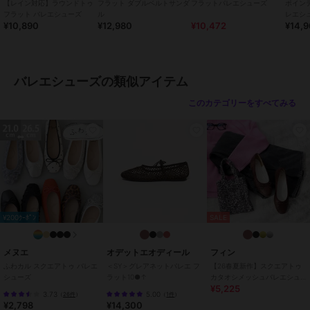
す。
【レイン対応】ラウンドトゥ
フラット ダブルベルトサンダ
フラットバレエシューズ
ポイン
フラット バレエシューズ
ル
レエシ
¥10,890
¥12,980
¥10,472
¥14,
●底
～独自開発した柔らかアウトソール～
靴底には独自に開発した柔らかいアウトソールを使用し、驚きの屈曲
性で足に吸い付くような履き心地！
バレエシューズの類似アイテム
長時間履いても疲れにくい仕様となっております。
このカテゴリーをすべてみる
●かかと
～かかとにはクッションを施しホールド感がアップ～
バレエシューズ特有のかかと抜けがしにくい設計になっており、靴擦
れ防止の効果もあります。
●中敷
～柔らかな足あたりが心地よい履き心地を～
革により近い人工皮革材パブロを使用。柔らかな足あたりと通気、制
¥200ｸｰﾎﾟﾝ
SALE
菌加工で清潔さを維持。
●ヒール
メヌエ
オデットエオディール
フィン
～長時間歩いても疲れにくい～
ふわカル スクエアトゥ バレエ
＜SY＞グレアネットバレエ フ
【26春夏新作】スクエアトゥ
シューズ
ラット10●↑
カタオシメッシュバレエシュ
履きやすいフラットシューズで安定感もあり、長時間歩いても疲れに
¥5,225
ーズ【低反発スポンジ入り】
くいです。
3.73
5.00
（
26件
）
（
1件
）
¥2,798
¥14,300