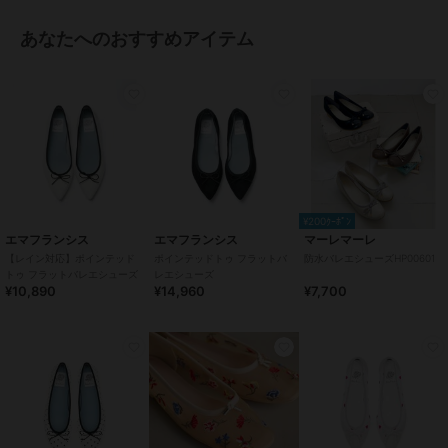
ー、グレー、ライトブルー、ピン
あなたへのおすすめアイテム
クゴールド、ピンクベージュ、ブ
ラックマイラー、ダークグレー、
ダークピンク、パイソン柄、レオ
パード柄
サイズ
7サイズ展開
素材
羊革
商品のお取り扱い方法
特徴
シューズ
¥200ｸｰﾎﾟﾝ
スエード(フェイク含む)
/
無地
/
エマフランシス
エマフランシス
マーレマーレ
2.5cm未満
/
ラウンドトゥ
【レイン対応】ポインテッド
ポインテッドトゥ フラットバ
防水バレエシューズHP00601
トゥ フラットバレエシューズ
レエシューズ
¥10,890
¥14,960
¥7,700
バレエシューズ
スエード(フェイク含む)
/
無地
/
2.5cm未満
/
ラウンドトゥ
原産国
日本