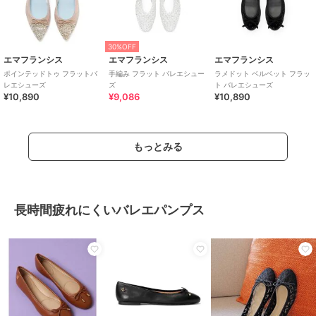
30%OFF
エマフランシス
エマフランシス
エマフランシス
ポインテッドトゥ フラットバ
手編み フラット バレエシュー
ラメドット ベルベット フラッ
レエシューズ
ズ
ト バレエシューズ
¥10,890
¥9,086
¥10,890
もっとみる
長時間疲れにくいバレエパンプス