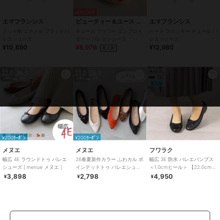
40%OFF
エマフランシス
ビューティー＆ユース ユナイテッドアローズ
エマフランシス
ドット柄 エナメル フラットバ
チュール フラワー エンブロイ
ハート フロッキー チュール バ
レエシューズ
ダリー バレエシューズ
レエシューズ
¥10,890
¥8,976
¥12,980
再入荷
PR
PR
PR
¥200ｸｰﾎﾟﾝ
¥200ｸｰﾎﾟﾝ
メヌエ
メヌエ
フワラク
幅広 4E ラウンドトゥ バレエ
26春夏新作カラー ふわカル ポ
幅広 3E 防水 バレエパンプス
シューズ [ menue メヌエ ]
インテッドトゥ バレエシュー
＜1.0cmヒール＞ 【22.0cm～
ズ [ menue メヌエ ]
25.0cm】
3,898
2,798
4,950
¥
¥
¥