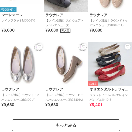
¥200ｸｰﾎﾟﾝ
マーレマーレ
ラウナレア
ラウナレア
レインフラットMD00610
【レイン対応】スクウェアト
【レイン対応】ラウンドトゥ
ゥバレエシューズ
バレエシューズ(RB1401A)
¥6,600
¥9,680
¥9,680
(RB7002A,RB7003A)
再入荷
SALE
ラウナレア
ラウナレア
オリエンタルトラフィック
【レイン対応】ラウンドトゥ
【レイン対応】ラウンドヒー
フラットヒールバレエレイン
バレエシューズ(RB1001A)
ルバレエシューズ(RB5401A)
パンプス/R-1015
¥9,680
¥9,680
¥5,401
もっとみる